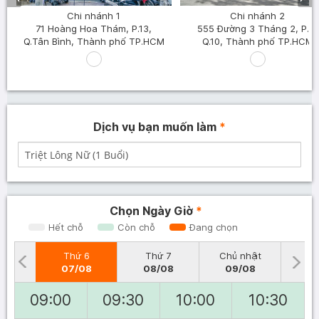
Chi nhánh 1
Chi nhánh 2
71 Hoàng Hoa Thám, P.13,
555 Đường 3 Tháng 2, P.8,
Q.Tân Bình, Thành phố TP.HCM
Q.10, Thành phố TP.HCM
Dịch vụ bạn muốn làm
*
Chọn Ngày Giờ
*
Hết chỗ
Còn chỗ
Đang chọn
Thứ 6
Thứ 7
Chủ nhật
T
07/08
08/08
09/08
10
09:00
09:30
10:00
10:30