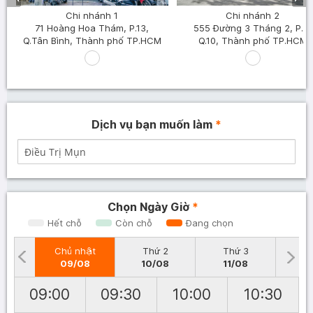
Chi nhánh 1
Chi nhánh 2
71 Hoàng Hoa Thám, P.13,
555 Đường 3 Tháng 2, P.8,
Q.Tân Bình, Thành phố TP.HCM
Q.10, Thành phố TP.HCM
Dịch vụ bạn muốn làm
*
Chọn Ngày Giờ
*
Hết chỗ
Còn chỗ
Đang chọn
Chủ nhật
Thứ 2
Thứ 3
T
09/08
10/08
11/08
1
09:00
09:30
10:00
10:30