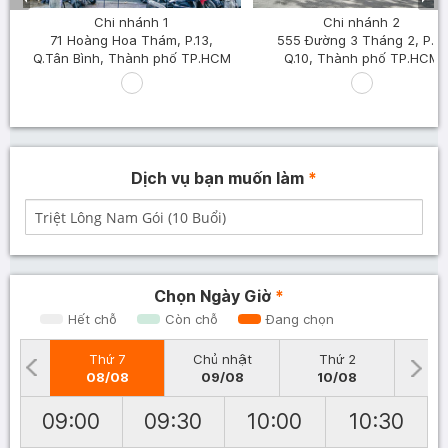
Chi nhánh 1
Chi nhánh 2
71 Hoàng Hoa Thám, P.13,
555 Đường 3 Tháng 2, P.8,
Q.Tân Bình, Thành phố TP.HCM
Q.10, Thành phố TP.HCM
Dịch vụ bạn muốn làm
*
Chọn Ngày Giờ
*
Hết chỗ
Còn chỗ
Đang chọn
Thứ 7
Chủ nhật
Thứ 2
T
08/08
09/08
10/08
1
09:00
09:30
10:00
10:30