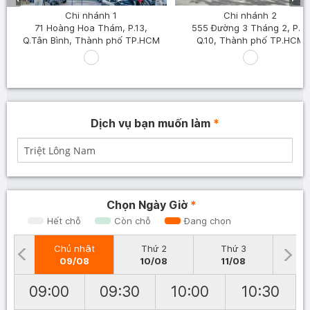
Chi nhánh 1
Chi nhánh 2
71 Hoàng Hoa Thám, P.13,
555 Đường 3 Tháng 2, P.8,
Q.Tân Bình, Thành phố TP.HCM
Q.10, Thành phố TP.HCM
Dịch vụ bạn muốn làm
*
Chọn Ngày Giờ
*
Hết chỗ
Còn chỗ
Đang chọn
Chủ nhật
Thứ 2
Thứ 3
T
09/08
10/08
11/08
1
09:00
09:30
10:00
10:30