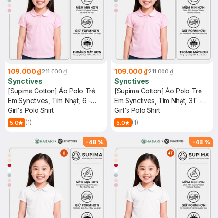
109.000 ₫
109.000 ₫
211.000 ₫
211.000 ₫
Synctives
Synctives
[Supima Cotton] Áo Polo Trẻ
[Supima Cotton] Áo Polo Trẻ
Em Synctives, Tím Nhạt, 6 -
Em Synctives, Tím Nhạt, 3T -
CGPO01
Girl's Polo Shirt
CGPO01
Girl's Polo Shirt
(1)
(1)
5.0
5.0
-
48
%
-
48
%