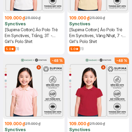
109.000 ₫
109.000 ₫
211.000 ₫
211.000 ₫
Synctives
Synctives
[Supima Cotton] Áo Polo Trẻ
[Supima Cotton] Áo Polo Trẻ
Em Synctives, Trắng, 3T -
Em Synctives, Vàng Nhạt, 7 -
CGPO01
Girl's Polo Shirt
CGPO01
Girl's Polo Shirt
(1)
(1)
5.0
5.0
-
48
%
-
48
%
109.000 ₫
109.000 ₫
211.000 ₫
211.000 ₫
Synctives
Synctives