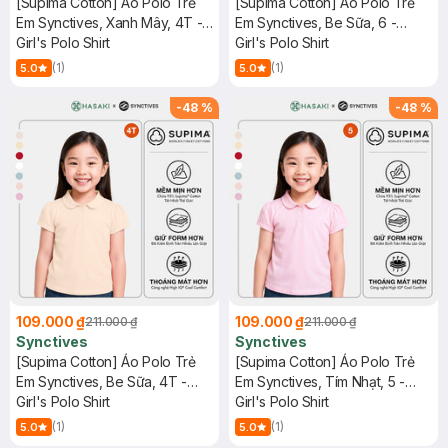
[Supima Cotton] Áo Polo Trẻ
[Supima Cotton] Áo Polo Trẻ
Em Synctives, Xanh Mây, 4T -
Em Synctives, Be Sữa, 6 -
CGPO01
Girl's Polo Shirt
CGPO01
Girl's Polo Shirt
(1)
(1)
5.0
5.0
-
48
%
-
48
%
109.000 ₫
109.000 ₫
211.000 ₫
211.000 ₫
Synctives
Synctives
[Supima Cotton] Áo Polo Trẻ
[Supima Cotton] Áo Polo Trẻ
Em Synctives, Be Sữa, 4T -
Em Synctives, Tím Nhạt, 5 -
CGPO01
Girl's Polo Shirt
CGPO01
Girl's Polo Shirt
(1)
(1)
5.0
5.0