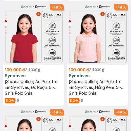
-
48
%
-
48
%
109.000 ₫
109.000 ₫
211.000 ₫
211.000 ₫
Synctives
Synctives
[Supima Cotton] Áo Polo Trẻ
[Supima Cotton] Áo Polo Trẻ
Em Synctives, Đỏ Rượu, 6 -
Em Synctives, Hồng Kem, 5 -
CGPO01
Girl's Polo Shirt
CGPO01
Girl's Polo Shirt
(1)
(1)
5.0
5.0
-
48
%
-
48
%