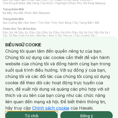
Kem Lót
/
Kem Nền
/
Phấn Nền
/
BB / CC Cream
/
Phấn Nước Cushion
/
Che Khuyết Điểm
/
Má Hồng
/
Tạo Khối / Highlight
/
Phấn Phủ
/
Xịt Khoá Makeup
Trang Điểm Mắt
Kẻ Mày
/
Kẻ Mắt
/
Phấn Mắt
/
Mascara
Trang Điểm Môi
Son Dưỡng Môi
/
Son Kem / Tint
/
Son Thỏi
/
Son Bóng
/
Tẩy Trang Mắt / Môi
Chăm Sóc Tóc Và Da Đầu
Dầu Gội Và Dầu Xả
/
Dầu Gội
/
Dầu Xả
/
Dầu Gội Khô
/
Dầu Gội Xả 2in1
/
Bộ Gội Xả
/
Tẩy Tế Bào Chết Da Đầu
/
Mặt Nạ / Kem Ủ Tóc
/
Serum / Dầu Dưỡng Tóc
/
Xịt Dưỡng Tóc
/
Thuốc Nhuộm Tóc
/
Sản Phẩm Tạo Kiểu Tóc
/
Dụng Cụ Chăm Sóc Tóc
/
Máy Sấy Tóc
/
Lược
/
Bộ Chăm Sóc Tóc
/
Phụ Kiện Tóc
Notice about cookies usage
BIỂU NGỮ COOKIE
Chăm Sóc Cơ Thể
Chúng tôi quan tâm đến quyền riêng tư của bạn.
Kem Tẩy Lông
/
Dụng Cụ Tẩy Lông
Chúng tôi sử dụng các cookie cần thiết để vận hành
Nước Hoa
Nước Hoa Nữ
/
Nước Hoa Nam
/
Nước Hoa Cao Cấp
/
Xịt Thơm Toàn Thân
/
website của chúng tôi và đồng hành cùng bạn trong
Nước Hoa Vùng Kín
suốt quá trình điều hướng. Với sự đồng ý của bạn,
Chăm Sóc Cá Nhân
Chống Muỗi
/
Khẩu Trang
/
Máy Massage
/
Mặt Nạ Xông Hơi
/
Nước Rửa Tay
/
chúng tôi và các đối tác của chúng tôi cũng sử dụng
Sản Phẩm Chăm Sóc Khác
/
Bàn Chải Đánh Răng
/
Bàn Chải Điện
/
Hỗ Trợ Trắng Răng
/
Kem Đánh Răng
/
Máy Tăm Nước
/
Nước Súc Miệng
/
cookie để theo dõi các hoạt động trực tuyến của
Tăm / Chỉ Nha Khoa
/
Xịt Thơm Miệng
/
Dung Dịch Vệ Sinh
/
Dưỡng Vùng Kín
/
Khăn Ướt Vệ Sinh Vùng Kín
/
Băng Vệ Sinh
/
Tampon
/
Bọt Cạo Râu
/
Dao Cạo Râu
/
bạn, đề xuất nội dung và quảng cáo phù hợp với sở
Máy Cạo Râu
Chat i
thích và ưu tiên của bạn cũng như các chức năng
Vấn Đề Về Da
Da Dầu / Lỗ Chân Lông To
/
Da Khô / Mất Nước
/
Da Lão Hóa
/
Da Mụn
/
liên quan đến mạng xã hội. Để biết thêm thông tin,
Da Nhạy Cảm / Kích Ứng
/
Da Xỉn Màu
/
Thâm / Nám / Tàn Nhang
/
Quầng Thâm & Bọng Mắt
/
Sẹo
/
Viêm Da Cơ Địa
hãy truy cập
Chính sách cookie
của Hasaki.
Giao Nhanh Miễn Phí 2H.
Dụng Cụ / Phụ Kiện Chăm Sóc Da
tại 337 Chi Nhánh (Trễ tặng 100K)
Từ chối
Đồng ý
Bông Tẩy Trang
/
Khăn Lau Mặt Khô
/
Dụng Cụ / Máy Rửa Mặt
/
Máy Chăm Sóc Da
/