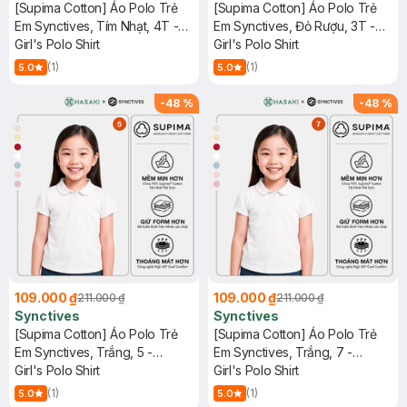
[Supima Cotton] Áo Polo Trẻ
[Supima Cotton] Áo Polo Trẻ
Em Synctives, Tím Nhạt, 4T -
Em Synctives, Đỏ Rượu, 3T -
CGPO01
Girl's Polo Shirt
CGPO01
Girl's Polo Shirt
(1)
(1)
5.0
5.0
-
48
%
-
48
%
109.000 ₫
109.000 ₫
211.000 ₫
211.000 ₫
Synctives
Synctives
[Supima Cotton] Áo Polo Trẻ
[Supima Cotton] Áo Polo Trẻ
Em Synctives, Trắng, 5 -
Em Synctives, Trắng, 7 -
CGPO01
Girl's Polo Shirt
CGPO01
Girl's Polo Shirt
(1)
(1)
5.0
5.0