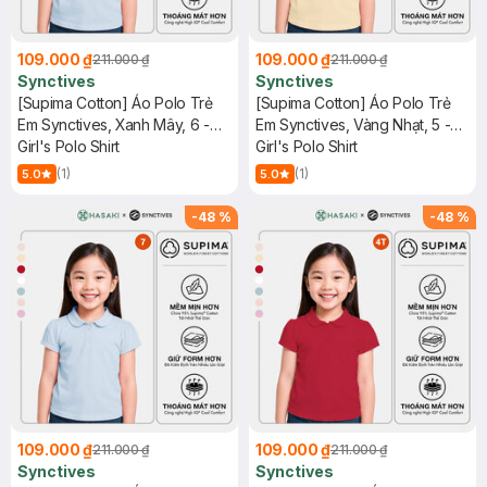
109.000 ₫
109.000 ₫
211.000 ₫
211.000 ₫
Synctives
Synctives
[Supima Cotton] Áo Polo Trẻ
[Supima Cotton] Áo Polo Trẻ
Em Synctives, Xanh Mây, 6 -
Em Synctives, Vàng Nhạt, 5 -
CGPO01
Girl's Polo Shirt
CGPO01
Girl's Polo Shirt
(1)
(1)
5.0
5.0
-
48
%
-
48
%
109.000 ₫
109.000 ₫
211.000 ₫
211.000 ₫
Synctives
Synctives