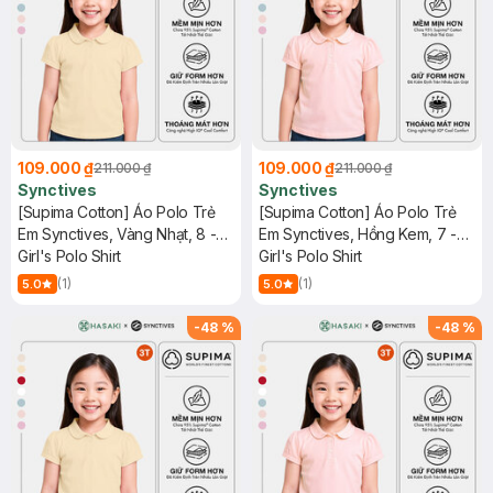
109.000 ₫
109.000 ₫
211.000 ₫
211.000 ₫
Synctives
Synctives
[Supima Cotton] Áo Polo Trẻ
[Supima Cotton] Áo Polo Trẻ
Em Synctives, Vàng Nhạt, 8 -
Em Synctives, Hồng Kem, 7 -
CGPO01
Girl's Polo Shirt
CGPO01
Girl's Polo Shirt
(1)
(1)
5.0
5.0
-
48
%
-
48
%