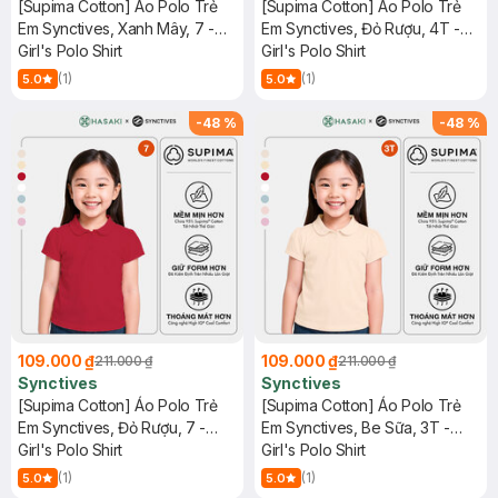
[Supima Cotton] Áo Polo Trẻ
[Supima Cotton] Áo Polo Trẻ
Em Synctives, Xanh Mây, 7 -
Em Synctives, Đỏ Rượu, 4T -
CGPO01
Girl's Polo Shirt
CGPO01
Girl's Polo Shirt
(1)
(1)
5.0
5.0
-
48
%
-
48
%
109.000 ₫
109.000 ₫
211.000 ₫
211.000 ₫
Synctives
Synctives
[Supima Cotton] Áo Polo Trẻ
[Supima Cotton] Áo Polo Trẻ
Em Synctives, Đỏ Rượu, 7 -
Em Synctives, Be Sữa, 3T -
CGPO01
Girl's Polo Shirt
CGPO01
Girl's Polo Shirt
(1)
(1)
5.0
5.0