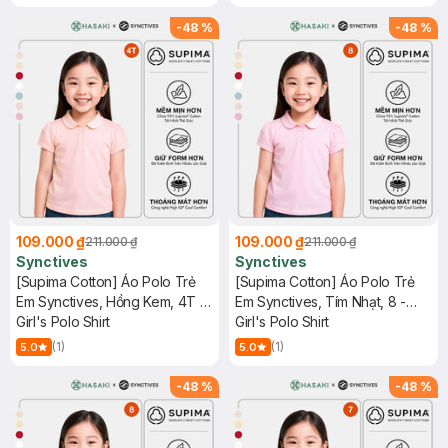
-
48
%
-
48
%
109.000 ₫
109.000 ₫
211.000 ₫
211.000 ₫
Synctives
Synctives
[Supima Cotton] Áo Polo Trẻ
[Supima Cotton] Áo Polo Trẻ
Em Synctives, Hồng Kem, 4T -
Em Synctives, Tím Nhạt, 8 -
CGPO01
Girl's Polo Shirt
CGPO01
Girl's Polo Shirt
(1)
(1)
5.0
5.0
-
48
%
-
48
%