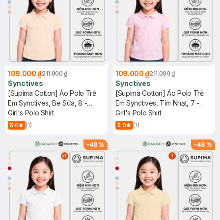
109.000 ₫
109.000 ₫
211.000 ₫
211.000 ₫
Synctives
Synctives
[Supima Cotton] Áo Polo Trẻ
[Supima Cotton] Áo Polo Trẻ
Em Synctives, Be Sữa, 8 -
Em Synctives, Tím Nhạt, 7 -
CGPO01
Girl's Polo Shirt
CGPO01
Girl's Polo Shirt
(1)
(1)
5.0
5.0
-
48
%
-
48
%