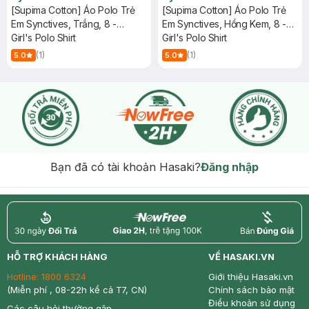
[Supima Cotton] Áo Polo Trẻ
[Supima Cotton] Áo Polo Trẻ
Em Synctives, Trắng, 8 -
Em Synctives, Hồng Kem, 8 -
CGPO01
Girl's Polo Shirt
CGPO01
Girl's Polo Shirt
(1)
(1)
5.0
5.0
Bạn đã có tài khoản Hasaki?
Đăng nhập
return
nowfree
price
HỖ TRỢ KHÁCH HÀNG
VỀ HASAKI.VN
Hotline:
1800 6324
Giới thiệu Hasaki.vn
(Miễn phí , 08-22h kể cả T7, CN)
Chính sách bảo mật
Điều khoản sử dụng
Các câu hỏi thường gặp