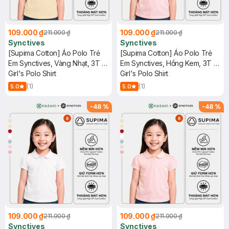
109.000 ₫
109.000 ₫
211.000 ₫
211.000 ₫
Synctives
Synctives
[Supima Cotton] Áo Polo Trẻ
[Supima Cotton] Áo Polo Trẻ
Em Synctives, Vàng Nhạt, 3T -
Em Synctives, Hồng Kem, 3T -
CGPO01
Girl's Polo Shirt
CGPO01
Girl's Polo Shirt
(1)
(1)
5.0
5.0
-
48
%
-
48
%
109.000 ₫
109.000 ₫
211.000 ₫
211.000 ₫
Synctives
Synctives