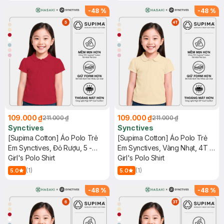
-
48
%
-
48
%
109.000 ₫
109.000 ₫
211.000 ₫
211.000 ₫
Synctives
Synctives
[Supima Cotton] Áo Polo Trẻ
[Supima Cotton] Áo Polo Trẻ
Em Synctives, Đỏ Rượu, 5 -
Em Synctives, Vàng Nhạt, 4T -
CGPO01
Girl's Polo Shirt
CGPO01
Girl's Polo Shirt
(1)
(1)
5.0
5.0
-
48
%
-
48
%