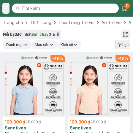
0
Tìm kiếm
Chec
Tìm kiếm
Toggle Menu
Trang chủ
Thời Trang
Thời Trang Trẻ Em
Áo Trẻ Em
Áo
Nổi bật
Mới nhất
Bán chạy
Giá
Danh mục
Màu sắc
Kích cỡ
Lọc
-
48
%
-
48
%
109.000 ₫
109.000 ₫
211.000 ₫
211.000 ₫
Synctives
Synctives