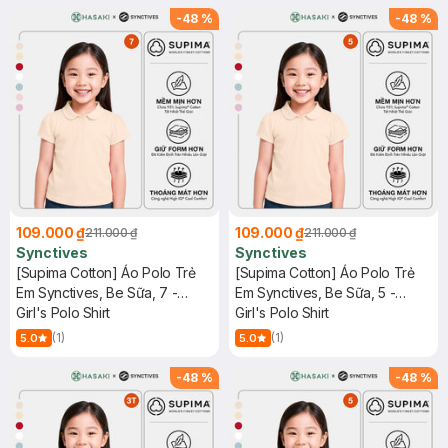
-
48
%
-
48
%
109.000 ₫
109.000 ₫
211.000 ₫
211.000 ₫
Synctives
Synctives
[Supima Cotton] Áo Polo Trẻ
[Supima Cotton] Áo Polo Trẻ
Em Synctives, Be Sữa, 7 -
Em Synctives, Be Sữa, 5 -
CGPO01
Girl's Polo Shirt
CGPO01
Girl's Polo Shirt
(1)
(1)
5.0
5.0
-
48
%
-
48
%