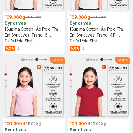
109.000 ₫
109.000 ₫
211.000 ₫
211.000 ₫
Synctives
Synctives
[Supima Cotton] Áo Polo Trẻ
[Supima Cotton] Áo Polo Trẻ
Em Synctives, Trắng, 6 -
Em Synctives, Trắng, 4T -
CGPO01
Girl's Polo Shirt
CGPO01
Girl's Polo Shirt
(1)
(1)
5.0
5.0
-
48
%
-
48
%
109.000 ₫
109.000 ₫
211.000 ₫
211.000 ₫
Synctives
Synctives