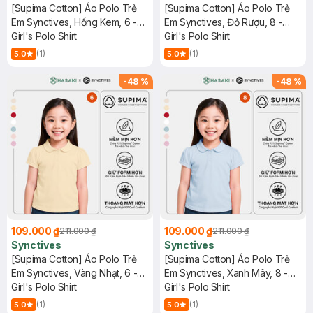
[Supima Cotton] Áo Polo Trẻ
[Supima Cotton] Áo Polo Trẻ
Em Synctives, Hồng Kem, 6 -
Em Synctives, Đỏ Rượu, 8 -
CGPO01
Girl's Polo Shirt
CGPO01
Girl's Polo Shirt
(1)
(1)
5.0
5.0
-
48
%
-
48
%
109.000 ₫
109.000 ₫
211.000 ₫
211.000 ₫
Synctives
Synctives
[Supima Cotton] Áo Polo Trẻ
[Supima Cotton] Áo Polo Trẻ
Em Synctives, Vàng Nhạt, 6 -
Em Synctives, Xanh Mây, 8 -
CGPO01
Girl's Polo Shirt
CGPO01
Girl's Polo Shirt
(1)
(1)
5.0
5.0