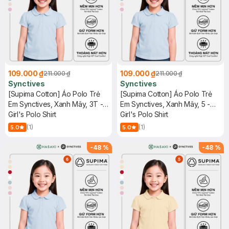
109.000 ₫
109.000 ₫
211.000 ₫
211.000 ₫
Synctives
Synctives
[Supima Cotton] Áo Polo Trẻ
[Supima Cotton] Áo Polo Trẻ
Em Synctives, Xanh Mây, 3T -
Em Synctives, Xanh Mây, 5 -
CGPO01
Girl's Polo Shirt
CGPO01
Girl's Polo Shirt
(1)
(1)
5.0
5.0
-
48
%
-
48
%