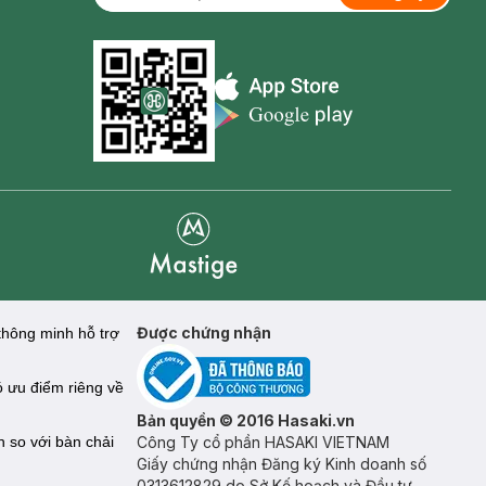
Appstore icon
Goolge Play icon
Mastige
Được chứng nhận
thông minh hỗ trợ
ó ưu điểm riêng về
Bản quyền © 2016 Hasaki.vn
 so với bàn chải
Công Ty cổ phần HASAKI VIETNAM
Giấy chứng nhận Đăng ký Kinh doanh số
0313612829 do Sở Kế hoạch và Đầu tư