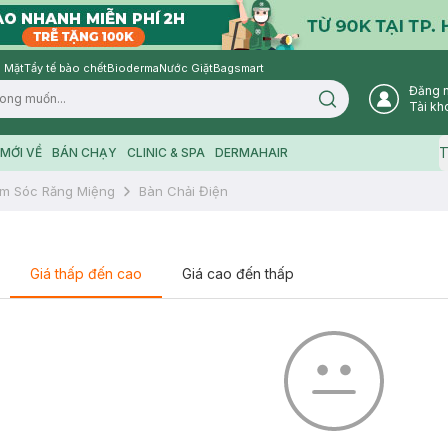
 Mặt
Tẩy tế bào chết
Bioderma
Nước Giặt
Bagsmart
Đăng 
Search icon
Tài kh
T
MỚI VỀ
BÁN CHẠY
CLINIC & SPA
DERMAHAIR
m Sóc Răng Miệng
Bàn Chải Điện
Giá thấp đến cao
Giá cao đến thấp