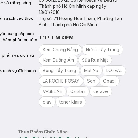
ỏe và trắng sáng
Thành phố Hồ Chí Minh cấp ngày
13/01/2016
àm sạch các thức
Trụ sở: 71 Hoàng Hoa Thám, Phường Tân
Bình, Thành phố Hồ Chí Minh
yên cung cấp các
TOP TÌM KIẾM
ể thêm phần an tâm
Kem Chống Nắng
Nước Tẩy Trang
n phẩm và dịch vụ
Kem Dưỡng Ẩm
Sữa Rửa Mặt
Bông Tẩy Trang
Mặt Nạ
LOREAL
 dịch vụ để khách
LA ROCHE POSAY
Son
Obagi
VASELINE
Carslan
cerave
olay
toner klairs
Thực Phẩm Chức Năng