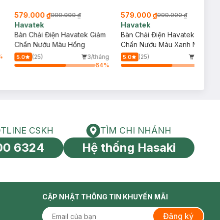
579.000 ₫
579.000 ₫
999.000 ₫
999.000 ₫
Havatek
Havatek
Bàn Chải Điện Havatek Giảm
Bàn Chải Điện Havatek Giảm
Chấn Nướu Màu Hồng
Chấn Nướu Màu Xanh Mint
%
(25)
3/tháng
(25)
1/tháng
5.0
5.0
64
%
64
%
TLINE CSKH
TÌM CHI NHÁNH
HOTLINE CSKH
Tìm chi nhánh
00 6324
Hệ thống Hasaki
tín toàn cầu
CẬP NHẬT THÔNG TIN KHUYẾN MÃI
Đăng ký