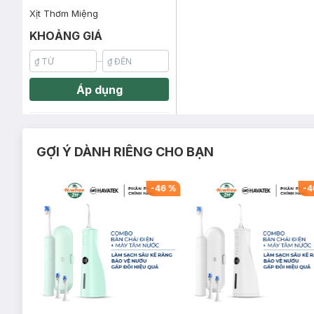
Xịt Thơm Miệng
KHOẢNG GIÁ
Áp dụng
GỢI Ý DÀNH RIÊNG CHO BẠN
-
42
%
-
46
%
-
4