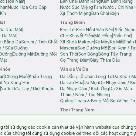
ớc Hoa Nam
Bàn Chải Đánh Răng
Kem Đánh Răng
Thân
Nước Hoa Cao Cấp
Nước Súc Miệng
Tăm Nước / Chỉ Nha 
Kín
Xịt Thơm Miệng
Bàn Chải Điện
Mặt
Trang Điểm
ữa Rửa Mặt
Kem Lót
Kem Nền
Phấn Nền
Phấn Nước
t Da Mặt
Che Khuyết Điểm
Má Hồng
Phấn Phủ
ân Bằng Da
Serum / Tinh Chất
Xịt Khoá Makeup
Kẻ Mày
Kẻ Mắt
Phấn 
n / Sữa Dưỡng
Mascara
Son Dưỡng Môi
Son Kem / Tin
 Dưỡng
Dưỡng Mắt
Dưỡng Môi
Son Thỏi
Son Bóng
Bông Tẩy Trang
Mặt
Cọ Trang Điểm
Giấy Thấm Dầu
 Khỏe
Vấn Đề Về Da
ân
Chống Muỗi
Khẩu Trang
Da Dầu / Lỗ Chân Lông To
Da Khô / M
t Nạ Xông Hơi
Da Lão Hóa
Da Mụn
Da Nhạy Cảm / Kí
g
Nước Rửa Tay / Diệt Khuẩn
Da Nhạy Cảm / Kích Ứng
Da Xỉn Màu
Thâm / Nám / Tàn Nhang
Quầng Thâm & Bọng Mắt
Sẹo
Viêm Da
Thời Trang Nam
ữ
Áo Hai Dây Nữ
Áo Polo Nữ
Áo Polo Nam
Áo Thun Nam
Áo Tank T
Tank Top Nữ
Quần Dài Nữ
Quần Lót Nam
Quần Short Nam
g tôi sử dụng các cookie cần thiết để vận hành website của chúng t
n Short Nữ
tác của chúng tôi cũng sử dụng cookie để theo dõi các hoạt động tr