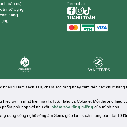
sách bảo mật
Dermahair
hoản sử dụng
 cẩm nang
facebook
THANH TOÁN
instagram
tiktok
dụng
master card
ATM card
visa card
Synctives
Dermahair
hác nhau từ làm sạch sâu, chăm sóc răng nhạy cảm đến các chức năng 
hiệu uy tín nhất hiện nay là P/S, Halio và Colgate. Mỗi thương hiệu c
sản phẩm phù hợp với nhu cầu
chăm sóc răng miệng
của mình như:
ng dụng công nghệ sóng âm Sonic giúp làm sạch mảng bám tới 10 lần