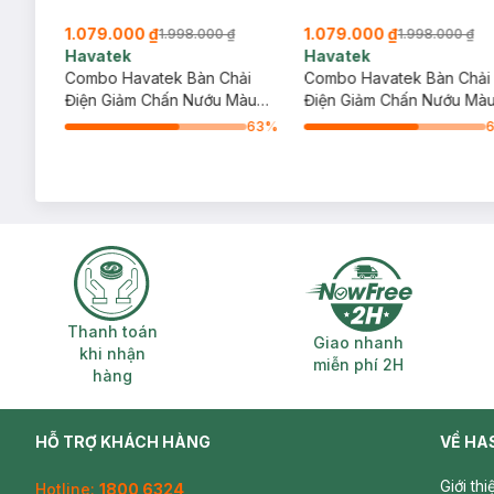
1.079.000 ₫
1.079.000 ₫
1.998.000 ₫
1.998.000 ₫
Havatek
Havatek
Giảm
Combo Havatek Bàn Chải
Combo Havatek Bàn Chải
Điện Giảm Chấn Nướu Màu
Điện Giảm Chấn Nướu Mà
Xanh Mint + Máy Tăm Nước
Trắng + Máy Tăm Nước C
63
%
Cao Cấp Màu Xanh Mint
Cấp Màu Trắng
63
%
Thanh toán khi nhận hàng
Giao nhanh miễ
Thanh toán
Giao nhanh
khi nhận
miễn phí 2H
hàng
HỖ TRỢ KHÁCH HÀNG
VỀ HA
Giới th
Hotline:
1800 6324