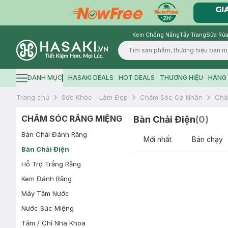
Kem Chống Nắng
Tẩy Trang
Sữa Rửa
Logo
DANH MỤC
HASAKI DEALS
HOT DEALS
THƯƠNG HIỆU
HÀNG 
Hamburger icon
Trang chủ
Sức Khỏe - Làm Đẹp
Chăm Sóc Cá Nhân
Chă
CHĂM SÓC RĂNG MIỆNG
Bàn Chải Điện
(
0
)
Bàn Chải Đánh Răng
Mới nhất
Bán chạy
Bàn Chải Điện
Hỗ Trợ Trắng Răng
Kem Đánh Răng
Máy Tăm Nước
Nước Súc Miệng
Tăm / Chỉ Nha Khoa