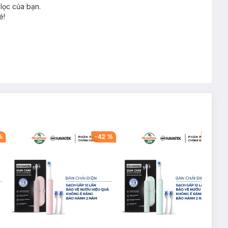
lọc của bạn.
é!
%
-
42
%
-
42
%