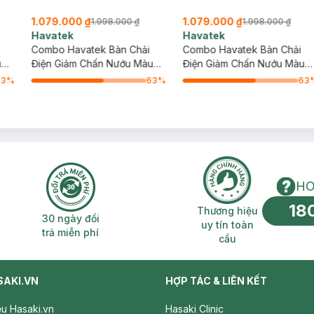
1.079.000 ₫
1.079.000 ₫
1.998.000 ₫
1.998.000 ₫
Havatek
Havatek
Combo Havatek Bàn Chải
Combo Havatek Bàn Chải
u
Điện Giảm Chấn Nướu Màu
Điện Giảm Chấn Nướu Màu
ao
Hồng + Máy Tăm Nước Cao
Đen + Máy Tăm Nước Cao
63
%
63
%
63
Cấp Màu Hồng Rose
Cấp Màu Đen
HO
18
n phí 2H
30 ngày đổi trả miễn phí
Thương hiệu uy 
Thương hiệu
30 ngày đổi
uy tín toàn
trả miễn phí
cầu
SAKI.VN
HỢP TÁC & LIÊN KẾT
iệu Hasaki.vn
Hasaki Clinic