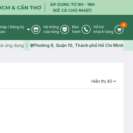
0
nhập
/
Đăng ký
Hệ thống
Bảo
Hỗ trợ
User Icon
Store Icon
Warranty Icon
Phone Icon
Cart I
oản
cửa hàng
hành
khách hàng
ải ứng dụng
Phường 8, Quận 10, Thành phố Hồ Chí Minh
Map icon
Hiển thị
40