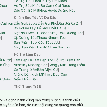
Hỗ Trợ Tiêu Hoá
Hỗ Trợ Tim Mạch
Khoa
Hỗ Trợ Sức Khỏe
Bổ Gan / Giải Rượu
Dầu Cá / Bổ Mắt
Hoạt Huyết Dưỡng Não
Chăm Sóc Tóc Và Da Đầu
 Cushion
Dầu Gội
Dầu Xả
Dầu Gội Khô
Dầu Gội Xả 2in1
Bộ Gội Xả
Tẩy Tế Bào Chết Da Đầu
Mắt
Mặt Nạ / Kem Ủ Tóc
Serum / Dầu Dưỡng Tóc
t
Xịt Dưỡng Tóc
Thuốc Nhuộm Tóc
Sản Phẩm Tạo Kiểu Tóc
Lược
Máy Tạo Kiểu Tóc
Bộ Chăm Sóc Tóc
Hỗ Trợ Làm Đẹp
ất Nước
Làm Đẹp Da
Làm Đẹp Tóc
Hỗ Trợ Giảm Cân
ch Ứng
Vitamin / Khoáng Chất
Bông / Mút Trang Điểm
Cọ Trang Điểm
Bấm Mi
Mi Giả
Miếng Dán Kích Mí
Nhíp / Dao Cạo
 Cơ Địa
Giấy Thấm Dầu
Thời Trang Trẻ Em
op Nam
Áo Dây Trẻ Em
Áo Thun Trẻ Em
Áo Sát Nách Trẻ Em
Quần Short Trẻ Em
ôi và đồng hành cùng bạn trong suốt quá trình điều
ực tuyến của bạn, đề xuất nội dung và quảng cáo phù