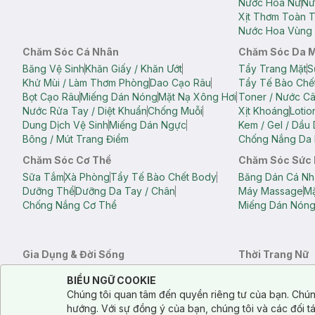
Nước Hoa Nữ
Nư
Xịt Thơm Toàn 
Nước Hoa Vùng 
Chăm Sóc Cá Nhân
Chăm Sóc Da 
Băng Vệ Sinh
Khăn Giấy / Khăn Ướt
Tẩy Trang Mặt
S
Khử Mùi / Làm Thơm Phòng
Dao Cạo Râu
Tẩy Tế Bào Chế
Bọt Cạo Râu
Miếng Dán Nóng
Mặt Nạ Xông Hơi
Toner / Nước C
Nước Rửa Tay / Diệt Khuẩn
Chống Muỗi
Xịt Khoáng
Lotio
Dung Dịch Vệ Sinh
Miếng Dán Ngực
Kem / Gel / Dầu
Bông / Mút Trang Điểm
Chống Nắng Da 
Chăm Sóc Cơ Thể
Chăm Sóc Sức
Sữa Tắm
Xà Phòng
Tẩy Tế Bào Chết Body
Băng Dán Cá Nh
Dưỡng Thể
Dưỡng Da Tay / Chân
Máy Massage
Mặ
Chống Nắng Cơ Thể
Miếng Dán Nón
Gia Dụng & Đời Sống
Thời Trang Nữ
Khăn Tắm
Bông Tắm / Phụ Kiện Tắm
Áo Crop Top N
Notice about cookies usage
Cookie Consent
BIỂU NGỮ COOKIE
Phụ Kiện Điện Thoại
Quạt Cầm Tay / Quạt Mini
Áo Thun Nữ
Áo 
Chúng tôi quan tâm đến quyền riêng tư của bạn. Chún
Khử Mùi / Làm Thơm Phòng
Nước Giặt
Nước Xả
Quần Lót Nữ
Quầ
hướng. Với sự đồng ý của bạn, chúng tôi và các đối 