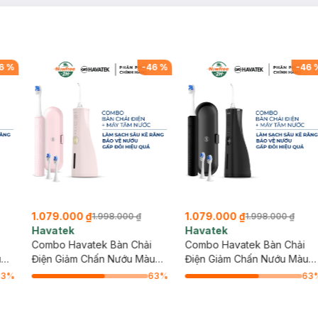
6
%
-
46
%
-
46
1.079.000 ₫
1.079.000 ₫
1.998.000 ₫
1.998.000 ₫
Havatek
Havatek
Combo Havatek Bàn Chải
Combo Havatek Bàn Chải
u
Điện Giảm Chấn Nướu Màu
Điện Giảm Chấn Nướu Màu
ao
Hồng + Máy Tăm Nước Cao
Đen + Máy Tăm Nước Cao
63
%
63
%
63
Cấp Màu Hồng Rose
Cấp Màu Đen