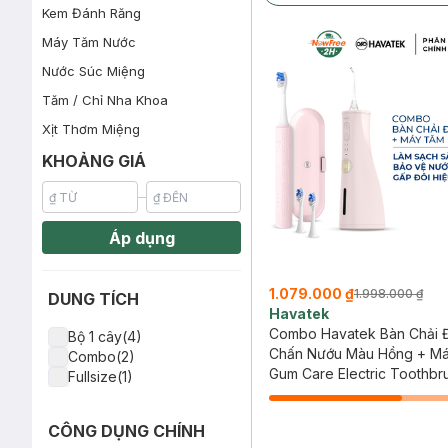
Kem Đánh Răng
Máy Tăm Nước
Nước Súc Miệng
Tăm / Chỉ Nha Khoa
Xịt Thơm Miệng
KHOẢNG GIÁ
Áp dụng
1.079.000 ₫
1.998.000 ₫
DUNG TÍCH
Havatek
Combo Havatek Bàn Chải Đ
Bộ 1 cây(4)
Chấn Nướu Màu Hồng + M
Combo(2)
Nước Cao Cấp Màu Hồng 
Gum Care Electric Toothbr
Fullsize(1)
Advanced Oral Irrigator
CÔNG DỤNG CHÍNH