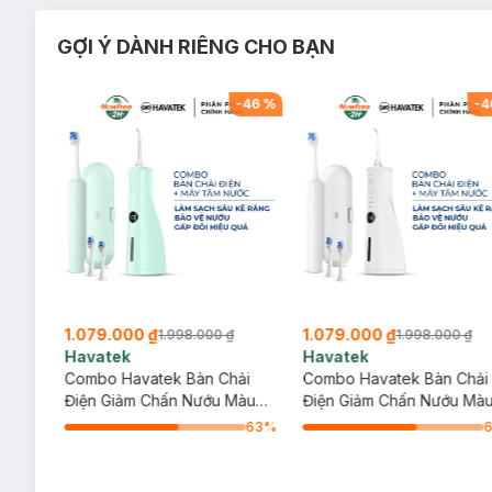
GỢI Ý DÀNH RIÊNG CHO BẠN
-
42
%
-
46
%
-
4
1.079.000 ₫
1.079.000 ₫
1.998.000 ₫
1.998.000 ₫
Havatek
Havatek
Giảm
Combo Havatek Bàn Chải
Combo Havatek Bàn Chải
Điện Giảm Chấn Nướu Màu
Điện Giảm Chấn Nướu Mà
Xanh Mint + Máy Tăm Nước
Trắng + Máy Tăm Nước C
63
%
Cao Cấp Màu Xanh Mint
Cấp Màu Trắng
64
%