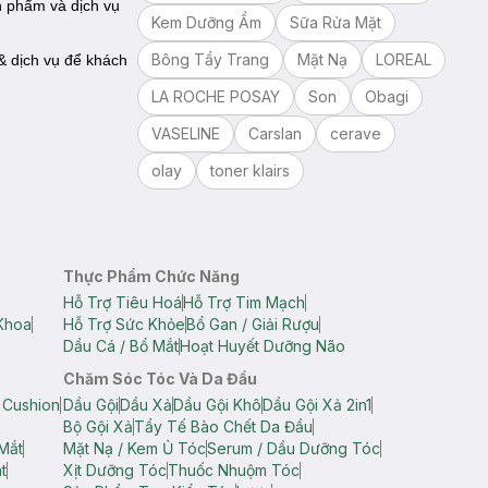
n phẩm và dịch vụ
Kem Dưỡng Ẩm
Sữa Rửa Mặt
Bông Tẩy Trang
Mặt Nạ
LOREAL
 dịch vụ để khách
LA ROCHE POSAY
Son
Obagi
VASELINE
Carslan
cerave
olay
toner klairs
Thực Phẩm Chức Năng
Hỗ Trợ Tiêu Hoá
Hỗ Trợ Tim Mạch
Khoa
Hỗ Trợ Sức Khỏe
Bổ Gan / Giải Rượu
Dầu Cá / Bổ Mắt
Hoạt Huyết Dưỡng Não
Chăm Sóc Tóc Và Da Đầu
 Cushion
Dầu Gội
Dầu Xả
Dầu Gội Khô
Dầu Gội Xả 2in1
Bộ Gội Xả
Tẩy Tế Bào Chết Da Đầu
Mắt
Mặt Nạ / Kem Ủ Tóc
Serum / Dầu Dưỡng Tóc
t
Xịt Dưỡng Tóc
Thuốc Nhuộm Tóc