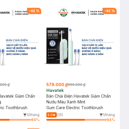
-
42
%
-
42
%
579.000 ₫
000 ₫
999.000 ₫
Havatek
Havatek Giảm Chấn
Bàn Chải Điện Havatek Giảm Chấn
g
Nướu Màu Xanh Mint
ric Toothbrush
Gum Care Electric Toothbrush
3/tháng
(25)
1/tháng
5.0
64
%
64
%