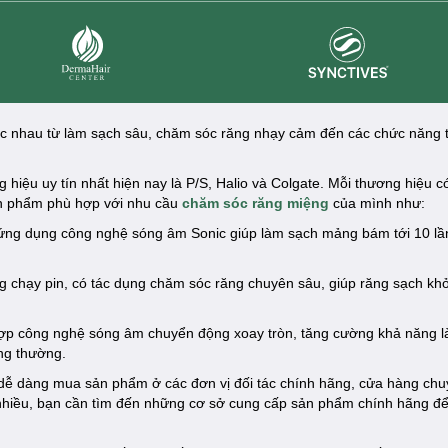
Synctives
Dermahair
hác nhau từ làm sạch sâu, chăm sóc răng nhạy cảm đến các chức năng 
hiệu uy tín nhất hiện nay là P/S, Halio và Colgate. Mỗi thương hiệu c
sản phẩm phù hợp với nhu cầu
chăm sóc răng miệng
của mình như:
ng dụng công nghệ sóng âm Sonic giúp làm sạch mảng bám tới 10 lần
 chạy pin, có tác dụng chăm sóc răng chuyên sâu, giúp răng sạch kh
hợp công nghệ sóng âm chuyển động xoay tròn, tăng cường khả năng l
ng thường.
dễ dàng mua sản phẩm ở các đơn vị đối tác chính hãng, cửa hàng chu
 nhiều, bạn cần tìm đến những cơ sở cung cấp sản phẩm chính hãng đ