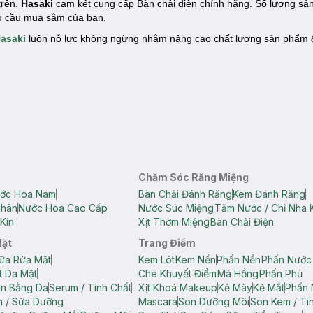
trên.
Hasaki
cam kết cung cấp Bàn chải điện chính hãng. Số lượng sả
hu cầu mua sắm của bạn.
asaki
luôn nỗ lực không ngừng nhằm nâng cao chất lượng sản phẩm &
Chăm Sóc Răng Miệng
ớc Hoa Nam
Bàn Chải Đánh Răng
Kem Đánh Răng
Thân
Nước Hoa Cao Cấp
Nước Súc Miệng
Tăm Nước / Chỉ Nha 
Kín
Xịt Thơm Miệng
Bàn Chải Điện
Mặt
Trang Điểm
ữa Rửa Mặt
Kem Lót
Kem Nền
Phấn Nền
Phấn Nước
t Da Mặt
Che Khuyết Điểm
Má Hồng
Phấn Phủ
ân Bằng Da
Serum / Tinh Chất
Xịt Khoá Makeup
Kẻ Mày
Kẻ Mắt
Phấn 
n / Sữa Dưỡng
Mascara
Son Dưỡng Môi
Son Kem / Tin