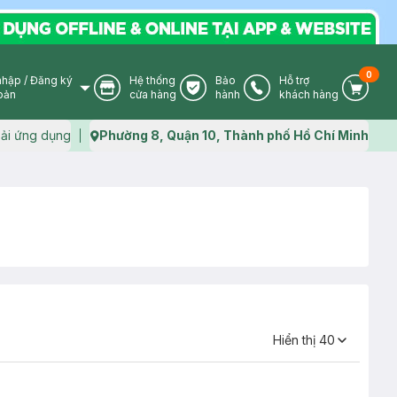
0
nhập
/
Đăng ký
Hệ thống
Bảo
Hỗ trợ
User Icon
Store Icon
Warranty Icon
Phone Icon
Cart I
oản
cửa hàng
hành
khách hàng
ải ứng dụng
Phường 8, Quận 10, Thành phố Hồ Chí Minh
Map icon
Hiển thị
40