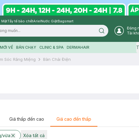
 Mặt
Tẩy tế bào chết
Ariel
Nước Giặt
Bagsmart
Đăng 
Search icon
Tài kh
T
MỚI VỀ
BÁN CHẠY
CLINIC & SPA
DERMAHAIR
m Sóc Răng Miệng
Bàn Chải Điện
Giá thấp đến cao
Giá cao đến thấp
g/vừa
Xóa tất cả