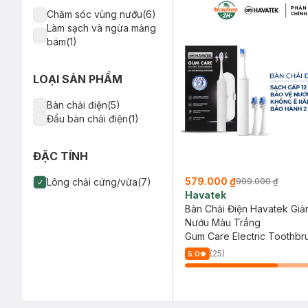
Chăm sóc vùng nướu(6)
Làm sạch và ngừa mảng
bám(1)
LOẠI SẢN PHẨM
Bàn chải điện(5)
Đầu bàn chải điện(1)
ĐẶC TÍNH
579.000 ₫
Lông chải cứng/vừa(7)
999.000 ₫
Havatek
Bàn Chải Điện Havatek Gi
Nướu Màu Trắng
Gum Care Electric Toothbr
(25)
5.0