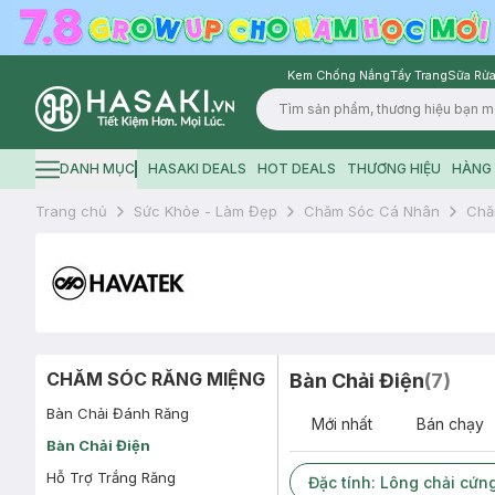
Kem Chống Nắng
Tẩy Trang
Sữa Rửa
Logo
DANH MỤC
HASAKI DEALS
HOT DEALS
THƯƠNG HIỆU
HÀNG 
Hamburger icon
Trang chủ
Sức Khỏe - Làm Đẹp
Chăm Sóc Cá Nhân
Chă
CHĂM SÓC RĂNG MIỆNG
Bàn Chải Điện
(
7
)
Bàn Chải Đánh Răng
Mới nhất
Bán chạy
Bàn Chải Điện
Hỗ Trợ Trắng Răng
Đặc tính: Lông chải cứn