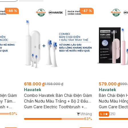
-
46
%
-
47
%
618.000 ₫
579.000 ₫
1.158.000 ₫
999.
Havatek
Havatek
iện Giảm
Combo Havatek Bàn Chải Điện Giảm
Bàn Chải Điện 
áy Tăm
Chấn Nướu Màu Trắng + Bộ 2 Đầu
Nướu Màu Hồn
Rose
ush +
Bàn Chải Điện Sạch Sâu Kháng
Gum Care Electric Toothbrush +
Gum Care Elect
Khuẩn Màu Trắng
Gum Care
63
%
1/tháng
(25)
5.0
63
%