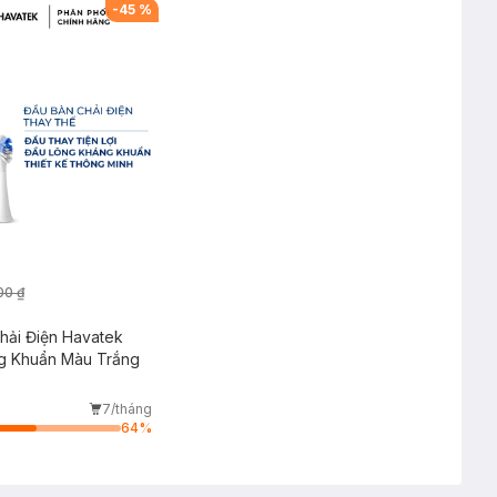
-
45
%
00 ₫
hải Điện Havatek
g Khuẩn Màu Trắng
7/tháng
64
%