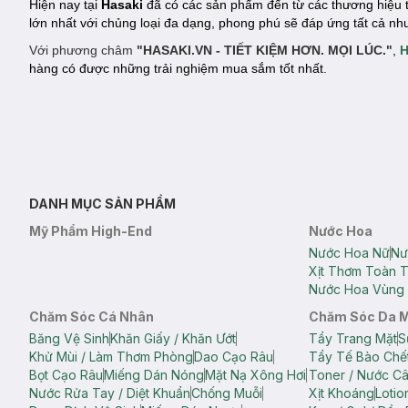
Hiện nay tại
Hasaki
đã có các sản phẩm đến từ các thương hiệu 
lớn nhất với chủng loại đa dạng, phong phú sẽ đáp ứng tất cả n
Với phương châm
"HASAKI.VN - TIẾT KIỆM HƠN. MỌI LÚC."
,
H
hàng có được những trải nghiệm mua sắm tốt nhất.
DANH MỤC SẢN PHẨM
Mỹ Phẩm High-End
Nước Hoa
Nước Hoa Nữ
Nư
Xịt Thơm Toàn 
Nước Hoa Vùng 
Chăm Sóc Cá Nhân
Chăm Sóc Da 
Băng Vệ Sinh
Khăn Giấy / Khăn Ướt
Tẩy Trang Mặt
S
Khử Mùi / Làm Thơm Phòng
Dao Cạo Râu
Tẩy Tế Bào Chế
Bọt Cạo Râu
Miếng Dán Nóng
Mặt Nạ Xông Hơi
Toner / Nước C
Nước Rửa Tay / Diệt Khuẩn
Chống Muỗi
Xịt Khoáng
Lotio