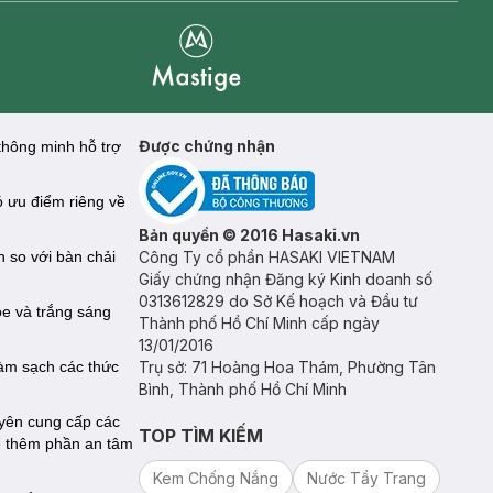
Mastige
Được chứng nhận
thông minh hỗ trợ
ó ưu điểm riêng về
Bản quyền © 2016 Hasaki.vn
 so với bàn chải
Công Ty cổ phần HASAKI VIETNAM
Giấy chứng nhận Đăng ký Kinh doanh số
0313612829 do Sở Kế hoạch và Đầu tư
ỏe và trắng sáng
Thành phố Hồ Chí Minh cấp ngày
13/01/2016
àm sạch các thức
Trụ sở: 71 Hoàng Hoa Thám, Phường Tân
Bình, Thành phố Hồ Chí Minh
yên cung cấp các
TOP TÌM KIẾM
ể thêm phần an tâm
Kem Chống Nắng
Nước Tẩy Trang