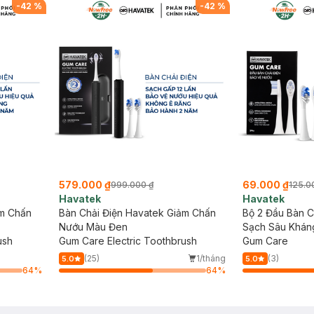
-
42
%
-
42
%
579.000 ₫
69.000 ₫
999.000 ₫
125.0
Havatek
Havatek
ảm Chấn
Bàn Chải Điện Havatek Giảm Chấn
Bộ 2 Đầu Bàn C
Nướu Màu Đen
Sạch Sâu Khán
ush
Gum Care Electric Toothbrush
Gum Care
(25)
1/tháng
(3)
5.0
5.0
64
%
64
%