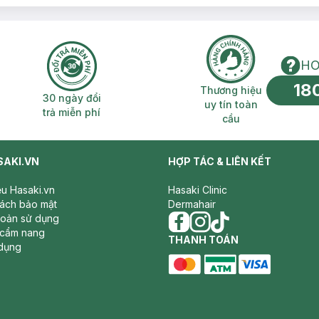
HO
18
n phí 2H
30 ngày đổi trả miễn phí
Thương hiệu uy 
Thương hiệu
30 ngày đổi
uy tín toàn
trả miễn phí
cầu
SAKI.VN
HỢP TÁC & LIÊN KẾT
iệu Hasaki.vn
Hasaki Clinic
sách bảo mật
Dermahair
hoản sử dụng
 cẩm nang
facebook
THANH TOÁN
instagram
tiktok
dụng
master card
ATM card
visa card