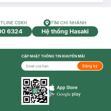
TLINE CSKH
TÌM CHI NHÁNH
HOTLINE CSKH
Tìm chi nhánh
00 6324
Hệ thống Hasaki
tín toàn cầu
CẬP NHẬT THÔNG TIN KHUYẾN MÃI
Đăng ký
Appstore icon
Goolge Play icon