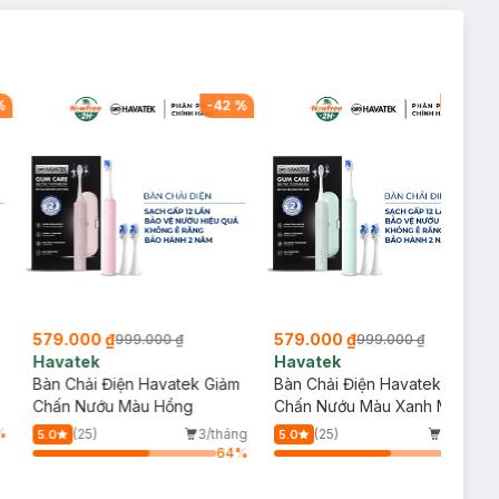
%
-
42
%
-
42
%
579.000 ₫
579.000 ₫
999.000 ₫
999.000 ₫
Havatek
Havatek
Bàn Chải Điện Havatek Giảm
Bàn Chải Điện Havatek Giảm
Chấn Nướu Màu Hồng
Chấn Nướu Màu Xanh Mint
%
(25)
3/tháng
(25)
1/tháng
5.0
5.0
64
%
64
%