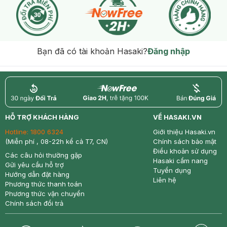
Bạn đã có tài khoản Hasaki?
Đăng nhập
return
nowfree
price
HỖ TRỢ KHÁCH HÀNG
VỀ HASAKI.VN
Hotline:
1800 6324
Giới thiệu Hasaki.vn
(Miễn phí , 08-22h kể cả T7, CN)
Chính sách bảo mật
Điều khoản sử dụng
Các câu hỏi thường gặp
Hasaki cẩm nang
Gửi yêu cầu hỗ trợ
Tuyển dụng
Hướng dẫn đặt hàng
Liên hệ
Phương thức thanh toán
Phương thức vận chuyển
Chính sách đổi trả