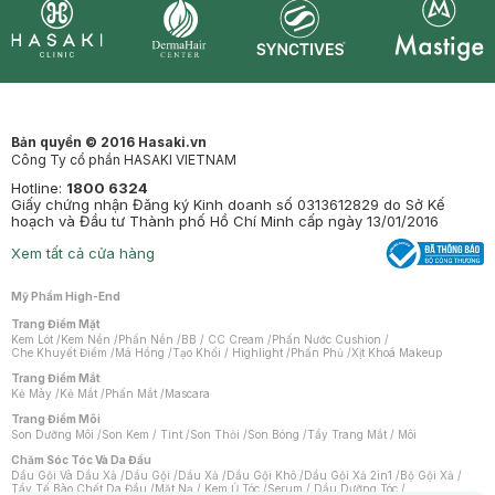
Synctives
Clinic
Dermahair
Mastige
Bản quyền © 2016 Hasaki.vn
Công Ty cổ phần HASAKI VIETNAM
Hotline:
1800 6324
Giấy chứng nhận Đăng ký Kinh doanh số 0313612829 do Sở Kế
hoạch và Đầu tư Thành phố Hồ Chí Minh cấp ngày 13/01/2016
Xem tất cả cửa hàng
Mỹ Phẩm High-End
Trang Điểm Mặt
Kem Lót
/
Kem Nền
/
Phấn Nền
/
BB / CC Cream
/
Phấn Nước Cushion
/
Che Khuyết Điểm
/
Má Hồng
/
Tạo Khối / Highlight
/
Phấn Phủ
/
Xịt Khoá Makeup
Trang Điểm Mắt
Kẻ Mày
/
Kẻ Mắt
/
Phấn Mắt
/
Mascara
Trang Điểm Môi
Son Dưỡng Môi
/
Son Kem / Tint
/
Son Thỏi
/
Son Bóng
/
Tẩy Trang Mắt / Môi
Chăm Sóc Tóc Và Da Đầu
Dầu Gội Và Dầu Xả
/
Dầu Gội
/
Dầu Xả
/
Dầu Gội Khô
/
Dầu Gội Xả 2in1
/
Bộ Gội Xả
/
Tẩy Tế Bào Chết Da Đầu
/
Mặt Nạ / Kem Ủ Tóc
/
Serum / Dầu Dưỡng Tóc
/