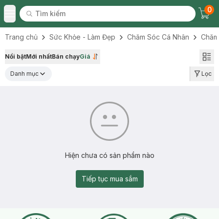
0
Tìm kiếm
Chec
Tìm kiếm
Toggle Menu
Trang chủ
Sức Khỏe - Làm Đẹp
Chăm Sóc Cá Nhân
Chăm
Nổi bật
Mới nhất
Bán chạy
Giá
Danh mục
Lọc
Hiện chưa có sản phẩm nào
Tiếp tục mua sắm