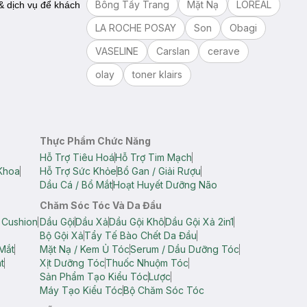
Bông Tẩy Trang
Mặt Nạ
LOREAL
 dịch vụ để khách
LA ROCHE POSAY
Son
Obagi
VASELINE
Carslan
cerave
olay
toner klairs
Thực Phẩm Chức Năng
Hỗ Trợ Tiêu Hoá
Hỗ Trợ Tim Mạch
Khoa
Hỗ Trợ Sức Khỏe
Bổ Gan / Giải Rượu
Dầu Cá / Bổ Mắt
Hoạt Huyết Dưỡng Não
Chăm Sóc Tóc Và Da Đầu
 Cushion
Dầu Gội
Dầu Xả
Dầu Gội Khô
Dầu Gội Xả 2in1
Bộ Gội Xả
Tẩy Tế Bào Chết Da Đầu
Mắt
Mặt Nạ / Kem Ủ Tóc
Serum / Dầu Dưỡng Tóc
t
Xịt Dưỡng Tóc
Thuốc Nhuộm Tóc
Sản Phẩm Tạo Kiểu Tóc
Lược
Máy Tạo Kiểu Tóc
Bộ Chăm Sóc Tóc