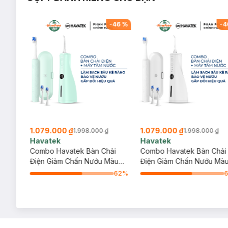
-
42
%
-
46
%
-
4
1.079.000 ₫
1.079.000 ₫
1.998.000 ₫
1.998.000 ₫
Havatek
Havatek
Giảm
Combo Havatek Bàn Chải
Combo Havatek Bàn Chải
Điện Giảm Chấn Nướu Màu
Điện Giảm Chấn Nướu Mà
Xanh Mint + Máy Tăm Nước
Trắng + Máy Tăm Nước C
62
%
Cao Cấp Màu Xanh Mint
Cấp Màu Trắng
62
%