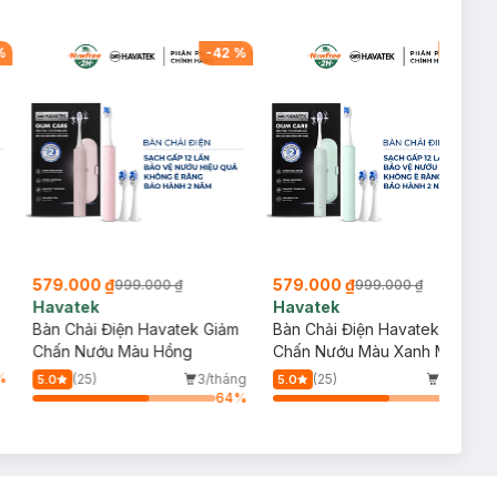
%
-
42
%
-
42
%
579.000 ₫
579.000 ₫
999.000 ₫
999.000 ₫
Havatek
Havatek
Bàn Chải Điện Havatek Giảm
Bàn Chải Điện Havatek Giảm
Chấn Nướu Màu Hồng
Chấn Nướu Màu Xanh Mint
%
(25)
3/tháng
(25)
1/tháng
5.0
5.0
64
%
64
%