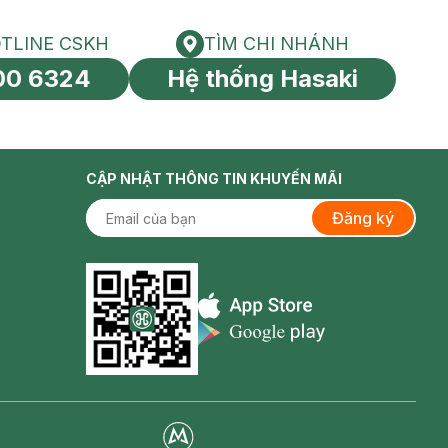
TLINE CSKH
TÌM CHI NHÁNH
HOTLINE CSKH
Tìm chi nhánh
00 6324
Hệ thống Hasaki
tín toàn cầu
CẬP NHẬT THÔNG TIN KHUYẾN MÃI
Đăng ký
Appstore icon
Goolge Play icon