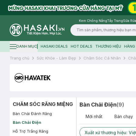
Kem Chống Nắng
Tẩy Trang
Sữa Rửa
Logo
DANH MỤC
HASAKI DEALS
HOT DEALS
THƯƠNG HIỆU
HÀNG 
Hamburger icon
Trang chủ
Sức Khỏe - Làm Đẹp
Chăm Sóc Cá Nhân
Chă
CHĂM SÓC RĂNG MIỆNG
Bàn Chải Điện
(
9
)
Bàn Chải Đánh Răng
Mới nhất
Bán chạy
Bàn Chải Điện
Hỗ Trợ Trắng Răng
Xuất xứ thương hiệu: Vi