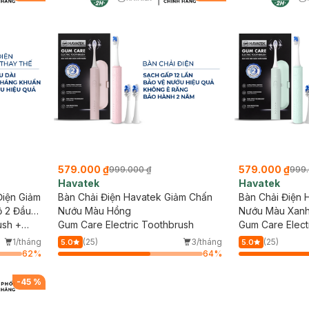
579.000 ₫
579.000 ₫
999.000 ₫
999.
Havatek
Havatek
iện Giảm
Bàn Chải Điện Havatek Giảm Chấn
Bàn Chải Điện 
ộ 2 Đầu
Nướu Màu Hồng
Nướu Màu Xanh
háng
ush +
Gum Care Electric Toothbrush
Gum Care Elect
1/tháng
(25)
3/tháng
(25)
5.0
5.0
62
%
64
%
-
45
%