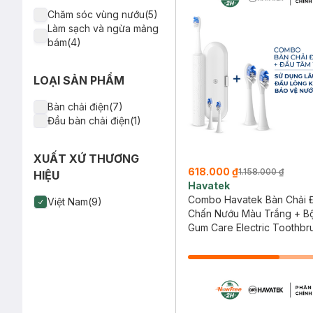
Chăm sóc vùng nướu(5)
Làm sạch và ngừa mảng
bám(4)
LOẠI SẢN PHẨM
Bàn chải điện(7)
Đầu bàn chải điện(1)
XUẤT XỨ THƯƠNG
618.000 ₫
1.158.000 ₫
HIỆU
Havatek
Combo Havatek Bàn Chải Đ
Việt Nam(9)
Chấn Nướu Màu Trắng + B
Bàn Chải Điện Sạch Sâu K
Gum Care Electric Toothbr
Khuẩn Màu Trắng
Gum Care