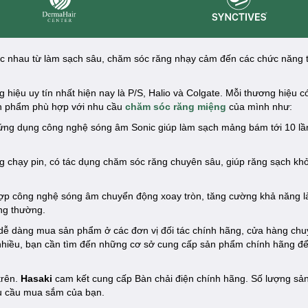
Synctives
Dermahair
hác nhau từ làm sạch sâu, chăm sóc răng nhạy cảm đến các chức năng 
hiệu uy tín nhất hiện nay là P/S, Halio và Colgate. Mỗi thương hiệu c
sản phẩm phù hợp với nhu cầu
chăm sóc răng miệng
của mình như:
ng dụng công nghệ sóng âm Sonic giúp làm sạch mảng bám tới 10 lần
 chạy pin, có tác dụng chăm sóc răng chuyên sâu, giúp răng sạch kh
hợp công nghệ sóng âm chuyển động xoay tròn, tăng cường khả năng l
ng thường.
dễ dàng mua sản phẩm ở các đơn vị đối tác chính hãng, cửa hàng chu
 nhiều, bạn cần tìm đến những cơ sở cung cấp sản phẩm chính hãng đ
trên.
Hasaki
cam kết cung cấp Bàn chải điện chính hãng. Số lượng sả
hu cầu mua sắm của bạn.