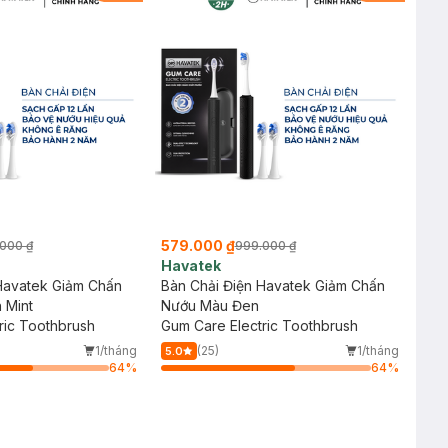
579.000 ₫
000 ₫
999.000 ₫
Havatek
Havatek Giảm Chấn
Bàn Chải Điện Havatek Giảm Chấn
 Mint
Nướu Màu Đen
ric Toothbrush
Gum Care Electric Toothbrush
1/tháng
(25)
1/tháng
5.0
64
%
64
%