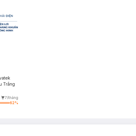
vatek
u Trắng
7/tháng
62
%