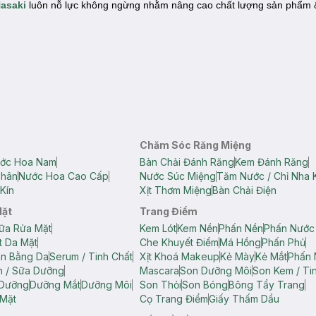
asaki
luôn nỗ lực không ngừng nhằm nâng cao chất lượng sản phẩm &
Chăm Sóc Răng Miệng
ớc Hoa Nam
Bàn Chải Đánh Răng
Kem Đánh Răng
Thân
Nước Hoa Cao Cấp
Nước Súc Miệng
Tăm Nước / Chỉ Nha 
Kín
Xịt Thơm Miệng
Bàn Chải Điện
Mặt
Trang Điểm
ữa Rửa Mặt
Kem Lót
Kem Nền
Phấn Nền
Phấn Nước
t Da Mặt
Che Khuyết Điểm
Má Hồng
Phấn Phủ
ân Bằng Da
Serum / Tinh Chất
Xịt Khoá Makeup
Kẻ Mày
Kẻ Mắt
Phấn 
n / Sữa Dưỡng
Mascara
Son Dưỡng Môi
Son Kem / Tin
 Dưỡng
Dưỡng Mắt
Dưỡng Môi
Son Thỏi
Son Bóng
Bông Tẩy Trang
Mặt
Cọ Trang Điểm
Giấy Thấm Dầu