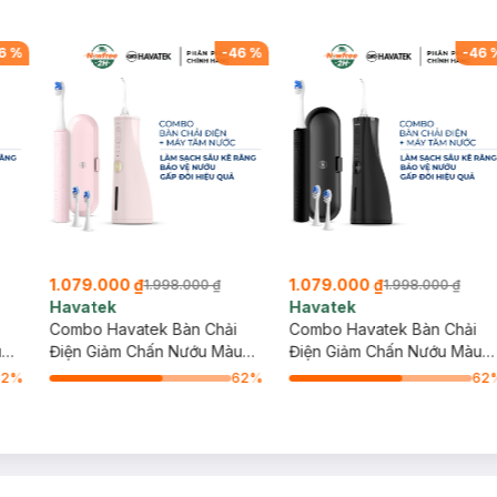
6
%
-
46
%
-
46
1.079.000 ₫
1.079.000 ₫
1.998.000 ₫
1.998.000 ₫
Havatek
Havatek
Combo Havatek Bàn Chải
Combo Havatek Bàn Chải
u
Điện Giảm Chấn Nướu Màu
Điện Giảm Chấn Nướu Màu
ao
Hồng + Máy Tăm Nước Cao
Đen + Máy Tăm Nước Cao
62
%
62
%
62
Cấp Màu Hồng Rose
Cấp Màu Đen