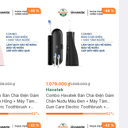
-
46
%
-
46
%
1.079.000 ₫
998.000 ₫
1.998.000 ₫
Havatek
 Bàn Chải Điện Giảm
Combo Havatek Bàn Chải Điện Giảm
u Hồng + Máy Tăm
Chấn Nướu Màu Đen + Máy Tăm
 Màu Hồng Rose
ric Toothbrush +
Nước Cao Cấp Màu Đen
Gum Care Electric Toothbrush +
rrigator
Advanced Oral Irrigator
62
%
62
%
-
42
%
-
42
%