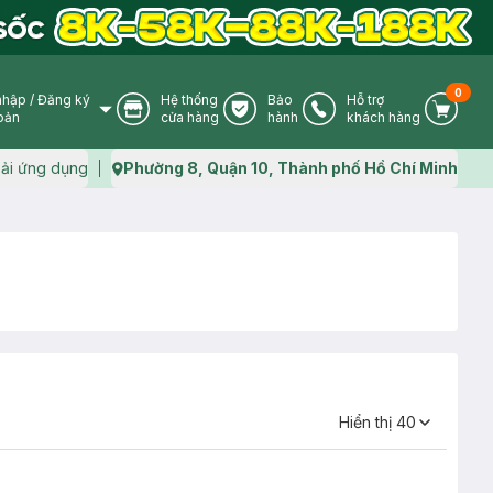
0
nhập
/
Đăng ký
Hệ thống
Bảo
Hỗ trợ
User Icon
Store Icon
Warranty Icon
Phone Icon
Cart I
oản
cửa hàng
hành
khách hàng
ải ứng dụng
Phường 8, Quận 10, Thành phố Hồ Chí Minh
Map icon
Hiển thị
40