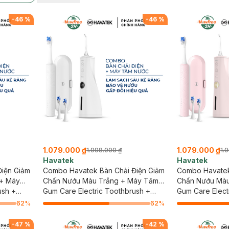
-
46
%
-
46
%
1.079.000 ₫
1.079.000 ₫
1.998.000 ₫
1.
Havatek
Havatek
iện Giảm
Combo Havatek Bàn Chải Điện Giảm
Combo Havatek
 + Máy
Chấn Nướu Màu Trắng + Máy Tăm
Chấn Nướu Mà
nh Mint
ush +
Nước Cao Cấp Màu Trắng
Gum Care Electric Toothbrush +
Nước Cao Cấp
Gum Care Elect
Advanced Oral Irrigator
Advanced Oral I
62
%
62
%
-
47
%
-
42
%