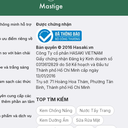
Mastige
Được chứng nhận
thông minh hỗ trợ
ó ưu điểm riêng về
Bản quyền © 2016 Hasaki.vn
 so với bàn chải
Công Ty cổ phần HASAKI VIETNAM
Giấy chứng nhận Đăng ký Kinh doanh số
0313612829 do Sở Kế hoạch và Đầu tư
ỏe và trắng sáng
Thành phố Hồ Chí Minh cấp ngày
13/01/2016
àm sạch các thức
Trụ sở: 71 Hoàng Hoa Thám, Phường Tân
Bình, Thành phố Hồ Chí Minh
yên cung cấp các
TOP TÌM KIẾM
ể thêm phần an tâm
Kem Chống Nắng
Nước Tẩy Trang
n phẩm và dịch vụ
Kem Dưỡng Ẩm
Sữa Rửa Mặt