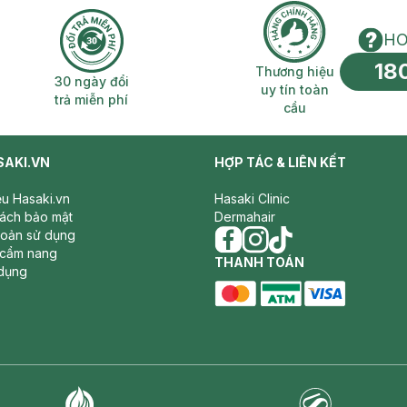
HO
18
n phí 2H
30 ngày đổi trả miễn phí
Thương hiệu uy 
Thương hiệu
30 ngày đổi
uy tín toàn
trả miễn phí
cầu
SAKI.VN
HỢP TÁC & LIÊN KẾT
iệu Hasaki.vn
Hasaki Clinic
sách bảo mật
Dermahair
hoản sử dụng
 cẩm nang
facebook
THANH TOÁN
instagram
tiktok
dụng
master card
ATM card
visa card