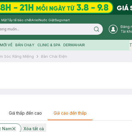
 Mặt
Tẩy tế bào chết
Ariel
Nước Giặt
Bagsmart
Đăng 
Search icon
Tài kh
T
MỚI VỀ
BÁN CHẠY
CLINIC & SPA
DERMAHAIR
m Sóc Răng Miệng
Bàn Chải Điện
Giá thấp đến cao
Giá cao đến thấp
ệt Nam
Xóa tất cả