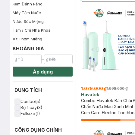
Kem Đánh Răng
Máy Tăm Nước
Nước Súc Miệng
Tăm / Chỉ Nha Khoa
Xịt Thơm Miệng
KHOẢNG GIÁ
Áp dụng
1.079.000 ₫
1.998.000 ₫
DUNG TÍCH
Havatek
Combo Havatek Bàn Chải Đ
Combo(5)
Chấn Nướu Màu Xanh Mint
Bộ 1 cây(3)
Tăm Nước Cao Cấp Màu Xa
Gum Care Electric Toothbr
Fullsize(1)
Advanced Oral Irrigator
CÔNG DỤNG CHÍNH