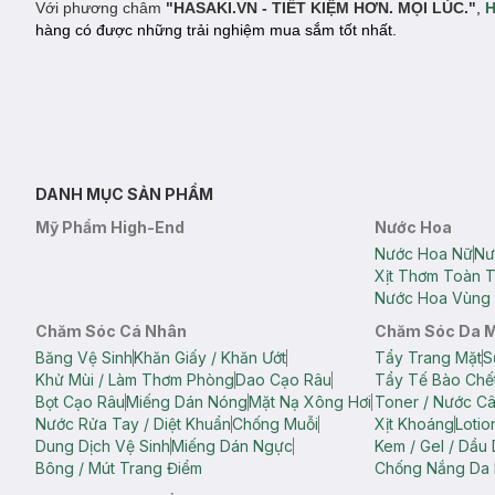
Với phương châm
"HASAKI.VN - TIẾT KIỆM HƠN. MỌI LÚC."
,
H
hàng có được những trải nghiệm mua sắm tốt nhất.
DANH MỤC SẢN PHẨM
Mỹ Phẩm High-End
Nước Hoa
Nước Hoa Nữ
Nư
Xịt Thơm Toàn 
Nước Hoa Vùng 
Chăm Sóc Cá Nhân
Chăm Sóc Da 
Băng Vệ Sinh
Khăn Giấy / Khăn Ướt
Tẩy Trang Mặt
S
Khử Mùi / Làm Thơm Phòng
Dao Cạo Râu
Tẩy Tế Bào Chế
Bọt Cạo Râu
Miếng Dán Nóng
Mặt Nạ Xông Hơi
Toner / Nước C
Nước Rửa Tay / Diệt Khuẩn
Chống Muỗi
Xịt Khoáng
Lotio
Dung Dịch Vệ Sinh
Miếng Dán Ngực
Kem / Gel / Dầu
Bông / Mút Trang Điểm
Chống Nắng Da 