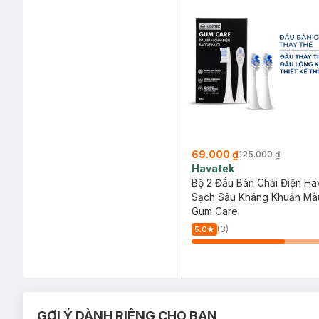
69.000 ₫
125.000 ₫
Havatek
Bộ 2 Đầu Bàn Chải Điện Ha
Sạch Sâu Kháng Khuẩn Mà
Gum Care
(3)
5.0
GỢI Ý DÀNH RIÊNG CHO BẠN