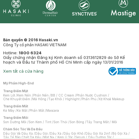
Synctives
Clinic
Dermahair
Mastige
Bản quyền © 2016 Hasaki.vn
Công Ty cổ phần HASAKI VIETNAM
Hotline:
1800 6324
Giấy chứng nhận Đăng ký Kinh doanh số 0313612829 do Sở Kế
hoạch và Đầu tư Thành phố Hồ Chí Minh cấp ngày 13/01/2016
Xem tất cả cửa hàng
Mỹ Phẩm High-End
Trang Điểm Mặt
Kem Lót
/
Kem Nền
/
Phấn Nền
/
BB / CC Cream
/
Phấn Nước Cushion
/
Che Khuyết Điểm
/
Má Hồng
/
Tạo Khối / Highlight
/
Phấn Phủ
/
Xịt Khoá Makeup
Trang Điểm Mắt
Kẻ Mày
/
Kẻ Mắt
/
Phấn Mắt
/
Mascara
Trang Điểm Môi
Son Dưỡng Môi
/
Son Kem / Tint
/
Son Thỏi
/
Son Bóng
/
Tẩy Trang Mắt / Môi
Chăm Sóc Tóc Và Da Đầu
Dầu Gội Và Dầu Xả
/
Dầu Gội
/
Dầu Xả
/
Dầu Gội Khô
/
Dầu Gội Xả 2in1
/
Bộ Gội Xả
/
Tẩy Tế Bào Chết Da Đầu
/
Mặt Nạ / Kem Ủ Tóc
/
Serum / Dầu Dưỡng Tóc
/