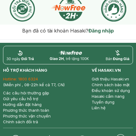
Bạn đã có tài khoản Hasaki?
Đăng nhập
return
nowfree
price
HỖ TRỢ KHÁCH HÀNG
VỀ HASAKI.VN
Hotline:
1800 6324
Giới thiệu Hasaki.vn
(Miễn phí , 08-22h kể cả T7, CN)
Chính sách bảo mật
Điều khoản sử dụng
Các câu hỏi thường gặp
Hasaki cẩm nang
Gửi yêu cầu hỗ trợ
Tuyển dụng
Hướng dẫn đặt hàng
Liên hệ
Phương thức thanh toán
Phương thức vận chuyển
Chính sách đổi trả