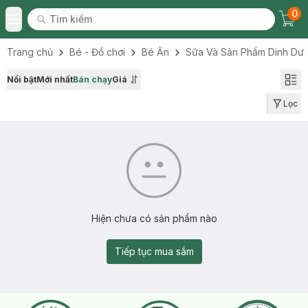
0
Tìm kiếm
Chec
Tìm kiếm
Toggle Menu
Trang chủ
Bé - Đồ chơi
Bé Ăn
Sữa Và Sản Phẩm Dinh Dư
Nổi bật
Mới nhất
Bán chạy
Giá
Lọc
Hiện chưa có sản phẩm nào
Tiếp tục mua sắm