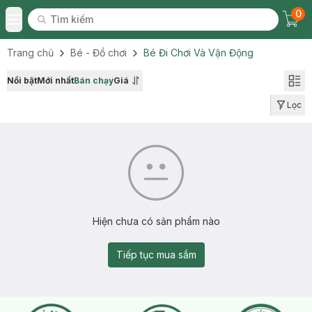
0
Tìm kiếm
Chec
Tìm kiếm
Toggle Menu
Trang chủ
Bé - Đồ chơi
Bé Đi Chơi Và Vận Động
Nổi bật
Mới nhất
Bán chạy
Giá
Lọc
Hiện chưa có sản phẩm nào
Tiếp tục mua sắm