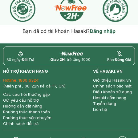
Bạn đã có tài khoản Hasaki?
Đăng nhập
return
nowfree
price
HỖ TRỢ KHÁCH HÀNG
VỀ HASAKI.VN
Hotline:
1800 6324
Giới thiệu Hasaki.vn
(Miễn phí , 08-22h kể cả T7, CN)
Chính sách bảo mật
Điều khoản sử dụng
Các câu hỏi thường gặp
Hasaki cẩm nang
Gửi yêu cầu hỗ trợ
Tuyển dụng
Hướng dẫn đặt hàng
Liên hệ
Phương thức thanh toán
Phương thức vận chuyển
Chính sách đổi trả