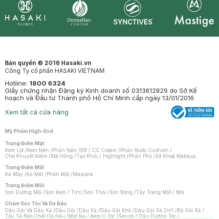
Synctives
Clinic
Dermahair
Mastige
Bản quyền © 2016 Hasaki.vn
Công Ty cổ phần HASAKI VIETNAM
Hotline:
1800 6324
Giấy chứng nhận Đăng ký Kinh doanh số 0313612829 do Sở Kế
hoạch và Đầu tư Thành phố Hồ Chí Minh cấp ngày 13/01/2016
Xem tất cả cửa hàng
Mỹ Phẩm High-End
Trang Điểm Mặt
Kem Lót
/
Kem Nền
/
Phấn Nền
/
BB / CC Cream
/
Phấn Nước Cushion
/
Che Khuyết Điểm
/
Má Hồng
/
Tạo Khối / Highlight
/
Phấn Phủ
/
Xịt Khoá Makeup
Trang Điểm Mắt
Kẻ Mày
/
Kẻ Mắt
/
Phấn Mắt
/
Mascara
Trang Điểm Môi
Son Dưỡng Môi
/
Son Kem / Tint
/
Son Thỏi
/
Son Bóng
/
Tẩy Trang Mắt / Môi
Chăm Sóc Tóc Và Da Đầu
Dầu Gội Và Dầu Xả
/
Dầu Gội
/
Dầu Xả
/
Dầu Gội Khô
/
Dầu Gội Xả 2in1
/
Bộ Gội Xả
/
Tẩy Tế Bào Chết Da Đầu
/
Mặt Nạ / Kem Ủ Tóc
/
Serum / Dầu Dưỡng Tóc
/