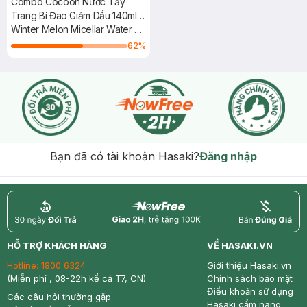
Combo Cocoon Nước Tẩy
Trang Bí Đao Giảm Dầu 140ml +
Sữa Rửa Mặt Sen Hậu Giang
Winter Melon Micellar Water +
Dịu Da Nhạy Cảm 310ml
Hau Giang Lotus Soothing
62
%
Cleanser
Bạn đã có tài khoản Hasaki?
Đăng nhập
return
nowfree
price
HỖ TRỢ KHÁCH HÀNG
VỀ HASAKI.VN
Hotline:
1800 6324
Giới thiệu Hasaki.vn
(Miễn phí , 08-22h kể cả T7, CN)
Chính sách bảo mật
Điều khoản sử dụng
Các câu hỏi thường gặp
Hasaki cẩm nang