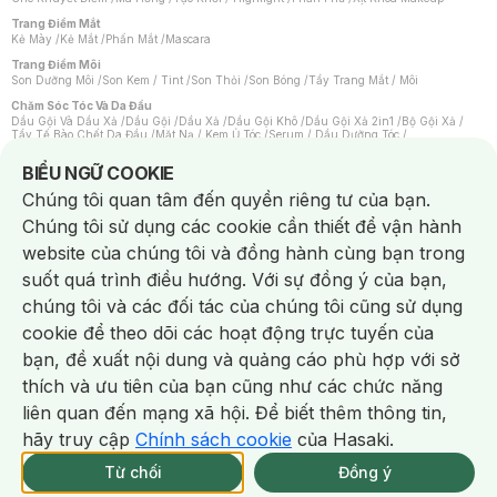
Trang Điểm Mắt
Kẻ Mày
/
Kẻ Mắt
/
Phấn Mắt
/
Mascara
Trang Điểm Môi
Son Dưỡng Môi
/
Son Kem / Tint
/
Son Thỏi
/
Son Bóng
/
Tẩy Trang Mắt / Môi
Chăm Sóc Tóc Và Da Đầu
Dầu Gội Và Dầu Xả
/
Dầu Gội
/
Dầu Xả
/
Dầu Gội Khô
/
Dầu Gội Xả 2in1
/
Bộ Gội Xả
/
Tẩy Tế Bào Chết Da Đầu
/
Mặt Nạ / Kem Ủ Tóc
/
Serum / Dầu Dưỡng Tóc
/
Xịt Dưỡng Tóc
/
Thuốc Nhuộm Tóc
/
Sản Phẩm Tạo Kiểu Tóc
/
Dụng Cụ Chăm Sóc Tóc
/
Máy Sấy Tóc
/
Lược
/
Bộ Chăm Sóc Tóc
/
Phụ Kiện Tóc
Notice about cookies usage
BIỂU NGỮ COOKIE
Chăm Sóc Cơ Thể
Chúng tôi quan tâm đến quyền riêng tư của bạn.
Kem Tẩy Lông
/
Dụng Cụ Tẩy Lông
Chúng tôi sử dụng các cookie cần thiết để vận hành
Nước Hoa
Nước Hoa Nữ
/
Nước Hoa Nam
/
Nước Hoa Cao Cấp
/
Xịt Thơm Toàn Thân
/
website của chúng tôi và đồng hành cùng bạn trong
Nước Hoa Vùng Kín
suốt quá trình điều hướng. Với sự đồng ý của bạn,
Chăm Sóc Cá Nhân
Chống Muỗi
/
Khẩu Trang
/
Máy Massage
/
Mặt Nạ Xông Hơi
/
Nước Rửa Tay
/
chúng tôi và các đối tác của chúng tôi cũng sử dụng
Sản Phẩm Chăm Sóc Khác
/
Bàn Chải Đánh Răng
/
Bàn Chải Điện
/
Hỗ Trợ Trắng Răng
/
Kem Đánh Răng
/
Máy Tăm Nước
/
Nước Súc Miệng
/
cookie để theo dõi các hoạt động trực tuyến của
Tăm / Chỉ Nha Khoa
/
Xịt Thơm Miệng
/
Dung Dịch Vệ Sinh
/
Dưỡng Vùng Kín
/
Khăn Ướt Vệ Sinh Vùng Kín
/
Băng Vệ Sinh
/
Tampon
/
Bọt Cạo Râu
/
Dao Cạo Râu
/
bạn, đề xuất nội dung và quảng cáo phù hợp với sở
Máy Cạo Râu
Chat i
thích và ưu tiên của bạn cũng như các chức năng
Vấn Đề Về Da
Da Dầu / Lỗ Chân Lông To
/
Da Khô / Mất Nước
/
Da Lão Hóa
/
Da Mụn
/
liên quan đến mạng xã hội. Để biết thêm thông tin,
Da Nhạy Cảm / Kích Ứng
/
Da Xỉn Màu
/
Thâm / Nám / Tàn Nhang
/
Quầng Thâm & Bọng Mắt
/
Sẹo
/
Viêm Da Cơ Địa
hãy truy cập
Chính sách cookie
của Hasaki.
Giao Nhanh Miễn Phí 2H.
Dụng Cụ / Phụ Kiện Chăm Sóc Da
tại 337 Chi Nhánh (Trễ tặng 100K)
Từ chối
Đồng ý
Bông Tẩy Trang
/
Khăn Lau Mặt Khô
/
Dụng Cụ / Máy Rửa Mặt
/
Máy Chăm Sóc Da
/
Dụng Cụ Chăm Sóc Khác