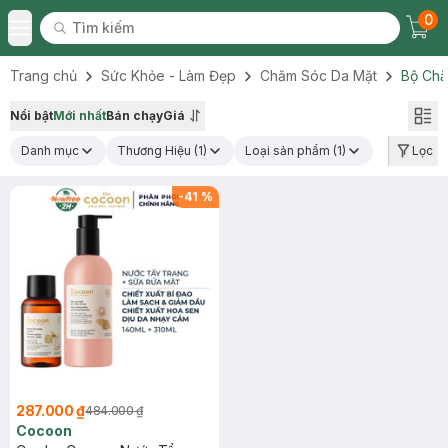
0
Tìm kiếm
Chec
Tìm kiếm
Toggle Menu
Trang chủ
Sức Khỏe - Làm Đẹp
Chăm Sóc Da Mặt
Bộ Chă
Nổi bật
Mới nhất
Bán chạy
Giá
Danh mục
Thương Hiệu
(1)
Loại sản phẩm
(1)
Lọc
-
41
%
287.000 ₫
484.000 ₫
Cocoon