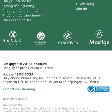
Gửi yêu cầu hỗ trợ
Tuyển dụng
Hướng dẫn đặt hàng
Liên hệ
Phương thức thanh toán
Phương thức vận chuyển
Chính sách đổi trả
Synctives
Clinic
Dermahair
Mastige
Bản quyền © 2016 Hasaki.vn
Công Ty cổ phần HASAKI VIETNAM
Hotline:
1800 6324
Giấy chứng nhận Đăng ký Kinh doanh số 0313612829 do Sở Kế
hoạch và Đầu tư Thành phố Hồ Chí Minh cấp ngày 13/01/2016
Xem tất cả cửa hàng
Mỹ Phẩm High-End
Trang Điểm Mặt
Kem Lót
/
Kem Nền
/
Phấn Nền
/
BB / CC Cream
/
Phấn Nước Cushion
/
Che Khuyết Điểm
/
Má Hồng
/
Tạo Khối / Highlight
/
Phấn Phủ
/
Xịt Khoá Makeup