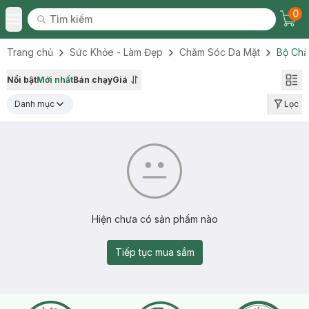
0
Tìm kiếm
Chec
Tìm kiếm
Toggle Menu
Trang chủ
Sức Khỏe - Làm Đẹp
Chăm Sóc Da Mặt
Bộ Chă
Nổi bật
Mới nhất
Bán chạy
Giá
Danh mục
Lọc
Hiện chưa có sản phẩm nào
Tiếp tục mua sắm