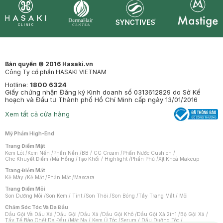
Synctives
Clinic
Dermahair
Mastige
Bản quyền © 2016 Hasaki.vn
Công Ty cổ phần HASAKI VIETNAM
Hotline:
1800 6324
Giấy chứng nhận Đăng ký Kinh doanh số 0313612829 do Sở Kế
hoạch và Đầu tư Thành phố Hồ Chí Minh cấp ngày 13/01/2016
Xem tất cả cửa hàng
Mỹ Phẩm High-End
Trang Điểm Mặt
Kem Lót
/
Kem Nền
/
Phấn Nền
/
BB / CC Cream
/
Phấn Nước Cushion
/
Che Khuyết Điểm
/
Má Hồng
/
Tạo Khối / Highlight
/
Phấn Phủ
/
Xịt Khoá Makeup
Trang Điểm Mắt
Kẻ Mày
/
Kẻ Mắt
/
Phấn Mắt
/
Mascara
Trang Điểm Môi
Son Dưỡng Môi
/
Son Kem / Tint
/
Son Thỏi
/
Son Bóng
/
Tẩy Trang Mắt / Môi
Chăm Sóc Tóc Và Da Đầu
Dầu Gội Và Dầu Xả
/
Dầu Gội
/
Dầu Xả
/
Dầu Gội Khô
/
Dầu Gội Xả 2in1
/
Bộ Gội Xả
/
Tẩy Tế Bào Chết Da Đầu
/
Mặt Nạ / Kem Ủ Tóc
/
Serum / Dầu Dưỡng Tóc
/