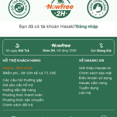
Bạn đã có tài khoản Hasaki?
Đăng nhập
return
nowfree
price
HỖ TRỢ KHÁCH HÀNG
VỀ HASAKI.VN
Hotline:
1800 6324
Giới thiệu Hasaki.vn
(Miễn phí , 08-22h kể cả T7, CN)
Chính sách bảo mật
Điều khoản sử dụng
Các câu hỏi thường gặp
Hasaki cẩm nang
Gửi yêu cầu hỗ trợ
Tuyển dụng
Hướng dẫn đặt hàng
Liên hệ
Phương thức thanh toán
Phương thức vận chuyển
Chính sách đổi trả