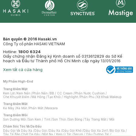
Synctives
Clinic
Dermahair
Mastige
Bản quyền © 2016 Hasaki.vn
Công Ty cổ phần HASAKI VIETNAM
Hotline:
1800 6324
Giấy chứng nhận Đăng ký Kinh doanh số 0313612829 do Sở Kế
hoạch và Đầu tư Thành phố Hồ Chí Minh cấp ngày 13/01/2016
Xem tất cả cửa hàng
Mỹ Phẩm High-End
Trang Điểm Mặt
Kem Lót
/
Kem Nền
/
Phấn Nền
/
BB / CC Cream
/
Phấn Nước Cushion
/
Che Khuyết Điểm
/
Má Hồng
/
Tạo Khối / Highlight
/
Phấn Phủ
/
Xịt Khoá Makeup
Trang Điểm Mắt
Kẻ Mày
/
Kẻ Mắt
/
Phấn Mắt
/
Mascara
Trang Điểm Môi
Son Dưỡng Môi
/
Son Kem / Tint
/
Son Thỏi
/
Son Bóng
/
Tẩy Trang Mắt / Môi
Chăm Sóc Tóc Và Da Đầu
Dầu Gội Và Dầu Xả
/
Dầu Gội
/
Dầu Xả
/
Dầu Gội Khô
/
Dầu Gội Xả 2in1
/
Bộ Gội Xả
/
Tẩy Tế Bào Chết Da Đầu
/
Mặt Nạ / Kem Ủ Tóc
/
Serum / Dầu Dưỡng Tóc
/