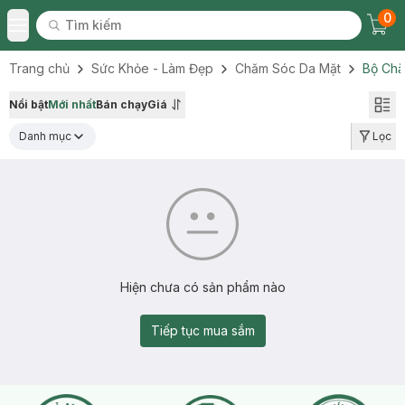
0
Tìm kiếm
Chec
Tìm kiếm
Toggle Menu
Trang chủ
Sức Khỏe - Làm Đẹp
Chăm Sóc Da Mặt
Bộ Chă
Nổi bật
Mới nhất
Bán chạy
Giá
Danh mục
Lọc
Hiện chưa có sản phẩm nào
Tiếp tục mua sắm