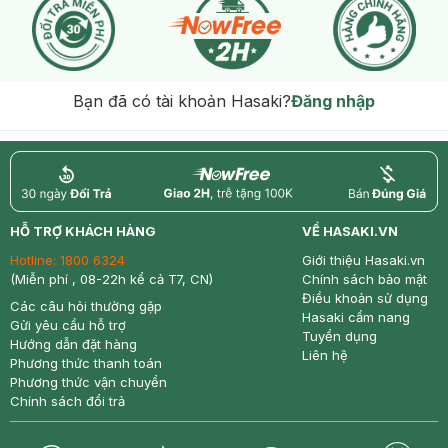
Bạn đã có tài khoản Hasaki?
Đăng nhập
return
nowfree
price
HỖ TRỢ KHÁCH HÀNG
VỀ HASAKI.VN
Hotline:
1800 6324
Giới thiệu Hasaki.vn
(Miễn phí , 08-22h kể cả T7, CN)
Chính sách bảo mật
Điều khoản sử dụng
Các câu hỏi thường gặp
Hasaki cẩm nang
Gửi yêu cầu hỗ trợ
Tuyển dụng
Hướng dẫn đặt hàng
Liên hệ
Phương thức thanh toán
Phương thức vận chuyển
Chính sách đổi trả