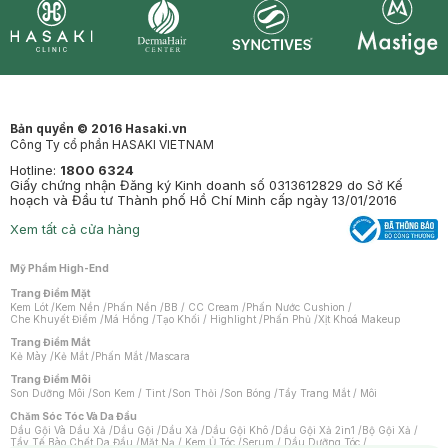
Synctives
Clinic
Dermahair
Mastige
Bản quyền © 2016 Hasaki.vn
Công Ty cổ phần HASAKI VIETNAM
Hotline:
1800 6324
Giấy chứng nhận Đăng ký Kinh doanh số 0313612829 do Sở Kế
hoạch và Đầu tư Thành phố Hồ Chí Minh cấp ngày 13/01/2016
Xem tất cả cửa hàng
Mỹ Phẩm High-End
Trang Điểm Mặt
Kem Lót
/
Kem Nền
/
Phấn Nền
/
BB / CC Cream
/
Phấn Nước Cushion
/
Che Khuyết Điểm
/
Má Hồng
/
Tạo Khối / Highlight
/
Phấn Phủ
/
Xịt Khoá Makeup
Trang Điểm Mắt
Kẻ Mày
/
Kẻ Mắt
/
Phấn Mắt
/
Mascara
Trang Điểm Môi
Son Dưỡng Môi
/
Son Kem / Tint
/
Son Thỏi
/
Son Bóng
/
Tẩy Trang Mắt / Môi
Chăm Sóc Tóc Và Da Đầu
Dầu Gội Và Dầu Xả
/
Dầu Gội
/
Dầu Xả
/
Dầu Gội Khô
/
Dầu Gội Xả 2in1
/
Bộ Gội Xả
/
Tẩy Tế Bào Chết Da Đầu
/
Mặt Nạ / Kem Ủ Tóc
/
Serum / Dầu Dưỡng Tóc
/