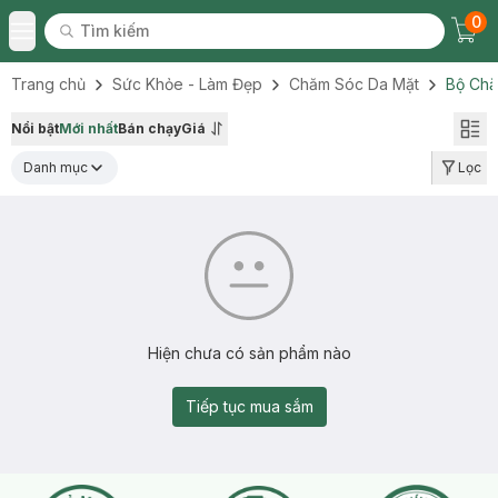
0
Tìm kiếm
Chec
Tìm kiếm
Toggle Menu
Trang chủ
Sức Khỏe - Làm Đẹp
Chăm Sóc Da Mặt
Bộ Chă
Nổi bật
Mới nhất
Bán chạy
Giá
Danh mục
Lọc
Hiện chưa có sản phẩm nào
Tiếp tục mua sắm