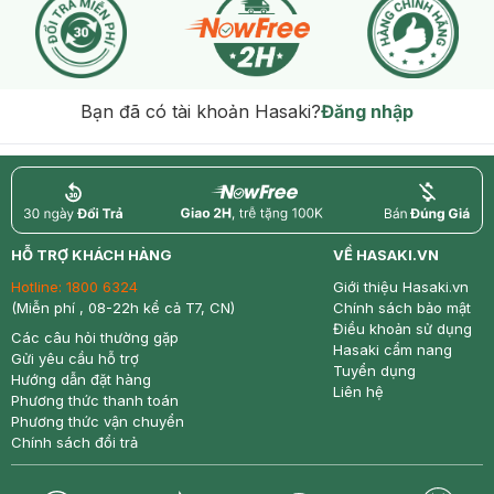
Bạn đã có tài khoản Hasaki?
Đăng nhập
return
nowfree
price
HỖ TRỢ KHÁCH HÀNG
VỀ HASAKI.VN
Hotline:
1800 6324
Giới thiệu Hasaki.vn
(Miễn phí , 08-22h kể cả T7, CN)
Chính sách bảo mật
Điều khoản sử dụng
Các câu hỏi thường gặp
Hasaki cẩm nang
Gửi yêu cầu hỗ trợ
Tuyển dụng
Hướng dẫn đặt hàng
Liên hệ
Phương thức thanh toán
Phương thức vận chuyển
Chính sách đổi trả