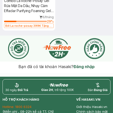
Combo La Roche-Posay Gel
Rửa Mặt Da Dầu, Nhạy Cảm
Effaclar Purifying Foaming Gel
400ml + 50ml
6/tháng
29
%
Bill La roche-posay 399K Tặng
Gel rửa mặt da dầu nhạy cảm 50ml
(SL có hạn)
Bạn đã có tài khoản Hasaki?
Đăng nhập
return
nowfree
price
HỖ TRỢ KHÁCH HÀNG
VỀ HASAKI.VN
Hotline:
1800 6324
Giới thiệu Hasaki.vn
(Miễn phí , 08-22h kể cả T7, CN)
Chính sách bảo mật