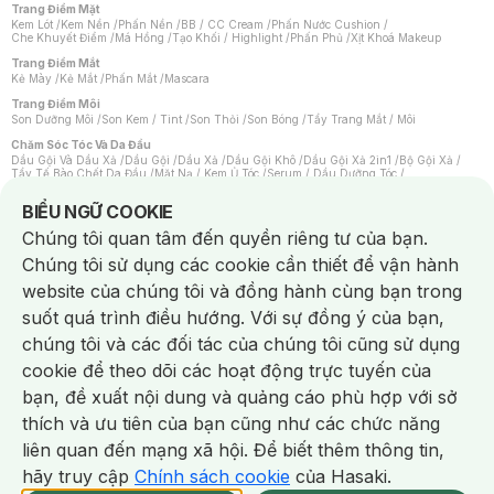
Trang Điểm Mặt
Kem Lót
/
Kem Nền
/
Phấn Nền
/
BB / CC Cream
/
Phấn Nước Cushion
/
Che Khuyết Điểm
/
Má Hồng
/
Tạo Khối / Highlight
/
Phấn Phủ
/
Xịt Khoá Makeup
Trang Điểm Mắt
Kẻ Mày
/
Kẻ Mắt
/
Phấn Mắt
/
Mascara
Trang Điểm Môi
Son Dưỡng Môi
/
Son Kem / Tint
/
Son Thỏi
/
Son Bóng
/
Tẩy Trang Mắt / Môi
Chăm Sóc Tóc Và Da Đầu
Dầu Gội Và Dầu Xả
/
Dầu Gội
/
Dầu Xả
/
Dầu Gội Khô
/
Dầu Gội Xả 2in1
/
Bộ Gội Xả
/
Tẩy Tế Bào Chết Da Đầu
/
Mặt Nạ / Kem Ủ Tóc
/
Serum / Dầu Dưỡng Tóc
/
Xịt Dưỡng Tóc
/
Thuốc Nhuộm Tóc
/
Sản Phẩm Tạo Kiểu Tóc
/
Dụng Cụ Chăm Sóc Tóc
/
Máy Sấy Tóc
/
Lược
/
Bộ Chăm Sóc Tóc
/
Phụ Kiện Tóc
Notice about cookies usage
BIỂU NGỮ COOKIE
Chăm Sóc Cơ Thể
Chúng tôi quan tâm đến quyền riêng tư của bạn.
Kem Tẩy Lông
/
Dụng Cụ Tẩy Lông
Chúng tôi sử dụng các cookie cần thiết để vận hành
Nước Hoa
Nước Hoa Nữ
/
Nước Hoa Nam
/
Nước Hoa Cao Cấp
/
Xịt Thơm Toàn Thân
/
website của chúng tôi và đồng hành cùng bạn trong
Nước Hoa Vùng Kín
suốt quá trình điều hướng. Với sự đồng ý của bạn,
Chăm Sóc Cá Nhân
Chống Muỗi
/
Khẩu Trang
/
Máy Massage
/
Mặt Nạ Xông Hơi
/
Nước Rửa Tay
/
chúng tôi và các đối tác của chúng tôi cũng sử dụng
Sản Phẩm Chăm Sóc Khác
/
Bàn Chải Đánh Răng
/
Bàn Chải Điện
/
Hỗ Trợ Trắng Răng
/
Kem Đánh Răng
/
Máy Tăm Nước
/
Nước Súc Miệng
/
cookie để theo dõi các hoạt động trực tuyến của
Tăm / Chỉ Nha Khoa
/
Xịt Thơm Miệng
/
Dung Dịch Vệ Sinh
/
Dưỡng Vùng Kín
/
Khăn Ướt Vệ Sinh Vùng Kín
/
Băng Vệ Sinh
/
Tampon
/
Bọt Cạo Râu
/
Dao Cạo Râu
/
bạn, đề xuất nội dung và quảng cáo phù hợp với sở
Máy Cạo Râu
Chat i
thích và ưu tiên của bạn cũng như các chức năng
Vấn Đề Về Da
Da Dầu / Lỗ Chân Lông To
/
Da Khô / Mất Nước
/
Da Lão Hóa
/
Da Mụn
/
liên quan đến mạng xã hội. Để biết thêm thông tin,
Da Nhạy Cảm / Kích Ứng
/
Da Xỉn Màu
/
Thâm / Nám / Tàn Nhang
/
Quầng Thâm & Bọng Mắt
/
Sẹo
/
Viêm Da Cơ Địa
hãy truy cập
Chính sách cookie
của Hasaki.
Giao Nhanh Miễn Phí 2H.