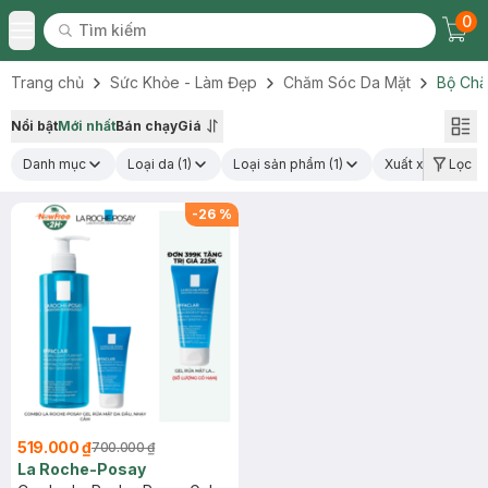
0
Tìm kiếm
Chec
Tìm kiếm
Toggle Menu
Trang chủ
Sức Khỏe - Làm Đẹp
Chăm Sóc Da Mặt
Bộ Chă
Nổi bật
Mới nhất
Bán chạy
Giá
Danh mục
Loại da
(1)
Loại sản phẩm
(1)
Xuất xứ thương 
Lọc
-
26
%
519.000 ₫
700.000 ₫
La Roche-Posay