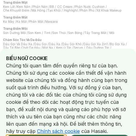
Trang Điểm Mặt
Kem Lót
/
Kem Nền
/
Phấn Nền
/
BB / CC Cream
/
Phấn Nước Cushion
/
Che Khuyết Điểm
/
Má Hồng
/
Tạo Khối / Highlight
/
Phấn Phủ
/
Xịt Khoá Makeup
Trang Điểm Mắt
Kẻ Mày
/
Kẻ Mắt
/
Phấn Mắt
/
Mascara
Trang Điểm Môi
Son Dưỡng Môi
/
Son Kem / Tint
/
Son Thỏi
/
Son Bóng
/
Tẩy Trang Mắt / Môi
Chăm Sóc Tóc Và Da Đầu
Dầu Gội Và Dầu Xả
/
Dầu Gội
/
Dầu Xả
/
Dầu Gội Khô
/
Dầu Gội Xả 2in1
/
Bộ Gội Xả
/
Tẩy Tế Bào Chết Da Đầu
/
Mặt Nạ / Kem Ủ Tóc
/
Serum / Dầu Dưỡng Tóc
/
Xịt Dưỡng Tóc
/
Thuốc Nhuộm Tóc
/
Sản Phẩm Tạo Kiểu Tóc
/
Dụng Cụ Chăm Sóc Tóc
/
Máy Sấy Tóc
/
Lược
/
Bộ Chăm Sóc Tóc
/
Phụ Kiện Tóc
Notice about cookies usage
BIỂU NGỮ COOKIE
Chăm Sóc Cơ Thể
Chúng tôi quan tâm đến quyền riêng tư của bạn.
Kem Tẩy Lông
/
Dụng Cụ Tẩy Lông
Chúng tôi sử dụng các cookie cần thiết để vận hành
Nước Hoa
Nước Hoa Nữ
/
Nước Hoa Nam
/
Nước Hoa Cao Cấp
/
Xịt Thơm Toàn Thân
/
website của chúng tôi và đồng hành cùng bạn trong
Nước Hoa Vùng Kín
suốt quá trình điều hướng. Với sự đồng ý của bạn,
Chăm Sóc Cá Nhân
Chống Muỗi
/
Khẩu Trang
/
Máy Massage
/
Mặt Nạ Xông Hơi
/
Nước Rửa Tay
/
chúng tôi và các đối tác của chúng tôi cũng sử dụng
Sản Phẩm Chăm Sóc Khác
/
Bàn Chải Đánh Răng
/
Bàn Chải Điện
/
Hỗ Trợ Trắng Răng
/
Kem Đánh Răng
/
Máy Tăm Nước
/
Nước Súc Miệng
/
cookie để theo dõi các hoạt động trực tuyến của
Tăm / Chỉ Nha Khoa
/
Xịt Thơm Miệng
/
Dung Dịch Vệ Sinh
/
Dưỡng Vùng Kín
/
Khăn Ướt Vệ Sinh Vùng Kín
/
Băng Vệ Sinh
/
Tampon
/
Bọt Cạo Râu
/
Dao Cạo Râu
/
bạn, đề xuất nội dung và quảng cáo phù hợp với sở
Máy Cạo Râu
Chat i
thích và ưu tiên của bạn cũng như các chức năng
Vấn Đề Về Da
Da Dầu / Lỗ Chân Lông To
/
Da Khô / Mất Nước
/
Da Lão Hóa
/
Da Mụn
/
liên quan đến mạng xã hội. Để biết thêm thông tin,
Da Nhạy Cảm / Kích Ứng
/
Da Xỉn Màu
/
Thâm / Nám / Tàn Nhang
/
Quầng Thâm & Bọng Mắt
/
Sẹo
/
Viêm Da Cơ Địa
hãy truy cập
Chính sách cookie
của Hasaki.
Giao Nhanh Miễn Phí 2H.