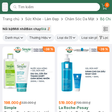
0
Tìm kiếm
Chec
Tìm kiếm
Toggle Menu
Trang chủ
Sức Khỏe - Làm Đẹp
Chăm Sóc Da Mặt
Bộ Chă
Nổi bật
Mới nhất
Bán chạy
Giá
Danh mục
Thương Hiệu
Loại da
(1)
Loại sản phẩm
Lọc
(1)
-
38
%
-
26
%
198.000 ₫
519.000 ₫
320.000 ₫
700.000 ₫
Simple
La Roche-Posay