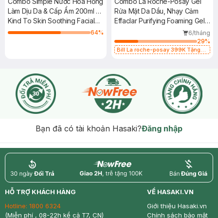
Combo Simple Nước Hoa Hồng
Combo La Roche-Posay Gel
Làm Dịu Da & Cấp Ẩm 200ml +
Rửa Mặt Da Dầu, Nhạy Cảm
Gel Rửa Mặt Thanh Khiết, Giảm
Kind To Skin Soothing Facial
Effaclar Purifying Foaming Gel
Bóng Nhờn 150ml
Toner + Purifying Gel Wash
400ml + 50ml
64
%
6/tháng
29
%
Bill La roche-posay 399K Tặng
Gel rửa mặt da dầu nhạy cảm 50ml
(SL có hạn)
Bạn đã có tài khoản Hasaki?
Đăng nhập
return
nowfree
price
HỖ TRỢ KHÁCH HÀNG
VỀ HASAKI.VN
Hotline:
1800 6324
Giới thiệu Hasaki.vn
(Miễn phí , 08-22h kể cả T7, CN)
Chính sách bảo mật