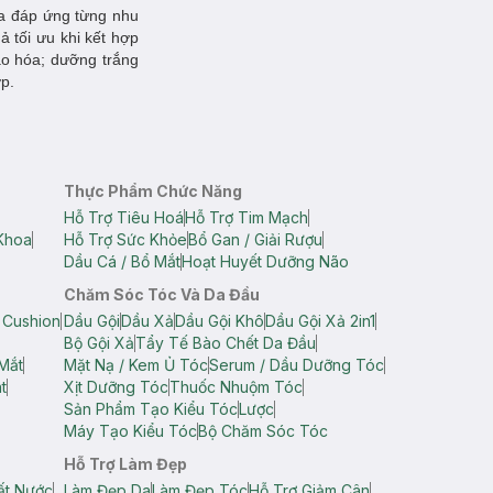
da đáp ứng từng nhu
 tối ưu khi kết hợp
o hóa; dưỡng trắng
ợp.
Thực Phẩm Chức Năng
Hỗ Trợ Tiêu Hoá
Hỗ Trợ Tim Mạch
Khoa
Hỗ Trợ Sức Khỏe
Bổ Gan / Giải Rượu
Dầu Cá / Bổ Mắt
Hoạt Huyết Dưỡng Não
Chăm Sóc Tóc Và Da Đầu
 Cushion
Dầu Gội
Dầu Xả
Dầu Gội Khô
Dầu Gội Xả 2in1
Bộ Gội Xả
Tẩy Tế Bào Chết Da Đầu
Mắt
Mặt Nạ / Kem Ủ Tóc
Serum / Dầu Dưỡng Tóc
t
Xịt Dưỡng Tóc
Thuốc Nhuộm Tóc
Sản Phẩm Tạo Kiểu Tóc
Lược
Máy Tạo Kiểu Tóc
Bộ Chăm Sóc Tóc
Hỗ Trợ Làm Đẹp
ất Nước
Làm Đẹp Da
Làm Đẹp Tóc
Hỗ Trợ Giảm Cân