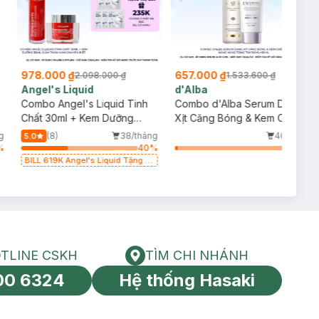
978.000 ₫
657.000 ₫
2.098.000 ₫
1.533.600 ₫
Angel's Liquid
d'Alba
Combo Angel's Liquid Tinh
Combo d'Alba Serum Dạng
Chất 30ml + Kem Dưỡng
Xịt Căng Bóng & Kem Chống
k
50ml Giảm Thâm Nám
Nắng Nâng Tông Tím
g
(8)
38/tháng
40/tháng
5.0
Chuyên Biệt
100ml+50ml
%
40
%
2
%
BILL 619K Angel's Liquid Tặng 01
Combo 5 Mặt Nạ Sur.Medic+ Làm
Sáng Da 30g (SL có hạn)
TLINE CSKH
TÌM CHI NHÁNH
HOTLINE CSKH
Tìm chi nhánh
00 6324
Hệ thống Hasaki
tín toàn cầu