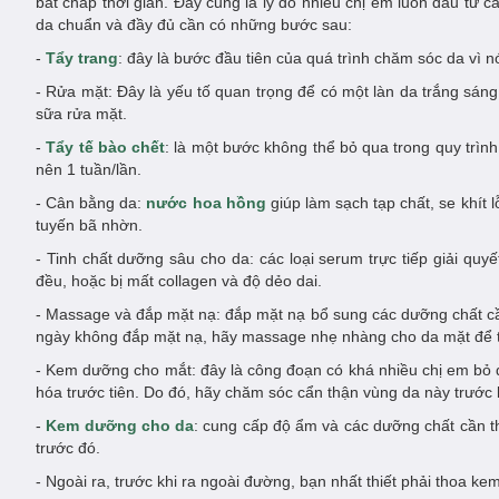
bất chấp thời gian. Đây cũng là lý do nhiều chị em luôn đầu tư 
da chuẩn và đầy đủ cần có những bước sau:
-
Tẩy trang
: đây là bước đầu tiên của quá trình chăm sóc da vì n
- Rửa mặt: Đây là yếu tố quan trọng để có một làn da trắng sán
sữa rửa mặt.
-
Tẩy tế bào chết
: là một bước không thể bỏ qua trong quy trình,
nên 1 tuần/lần.
- Cân bằng da:
nước hoa hồng
giúp làm sạch tạp chất, se khít 
tuyến bã nhờn.
- Tinh chất dưỡng sâu cho da: các loại serum trực tiếp giải quy
đều, hoặc bị mất collagen và độ dẻo dai.
- Massage và đắp mặt nạ: đắp mặt nạ bổ sung các dưỡng chất cần 
ngày không đắp mặt nạ, hãy massage nhẹ nhàng cho da mặt để t
- Kem dưỡng cho mắt: đây là công đoạn có khá nhiều chị em bỏ 
hóa trước tiên. Do đó, hãy chăm sóc cẩn thận vùng da này trước
-
Kem dưỡng cho da
: cung cấp độ ẩm và các dưỡng chất cần t
trước đó.
- Ngoài ra, trước khi ra ngoài đường, bạn nhất thiết phải thoa k