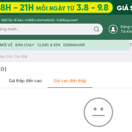
 Mặt
Tẩy tế bào chết
Bioderma
Nước Giặt
Bagsmart
Đăng 
Search icon
Tài kh
T
MỚI VỀ
BÁN CHẠY
CLINIC & SPA
DERMAHAIR
ăm Sóc Da Mặt
(
0
)
Giá thấp đến cao
Giá cao đến thấp