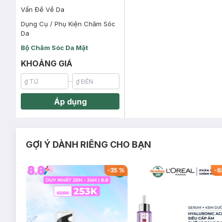
Vấn Đề Về Da
Dụng Cụ / Phụ Kiện Chăm Sóc
Da
Bộ Chăm Sóc Da Mặt
KHOẢNG GIÁ
Áp dụng
GỢI Ý DÀNH RIÊNG CHO BẠN
-
57
%
-
35
%
-
6