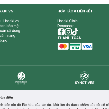
SAKI.VN
HỢP TÁC & LIÊN KẾT
iệu Hasaki.vn
Hasaki Clinic
sách bảo mật
Dermahair
hoản sử dụng
 cẩm nang
facebook
THANH TOÁN
instagram
tiktok
dụng
master card
ATM card
visa card
Synctives
Dermahair
oàn diện
h đến tốc độ lão hóa của làn da. Một làn da được chăm sóc tốt sẽ că