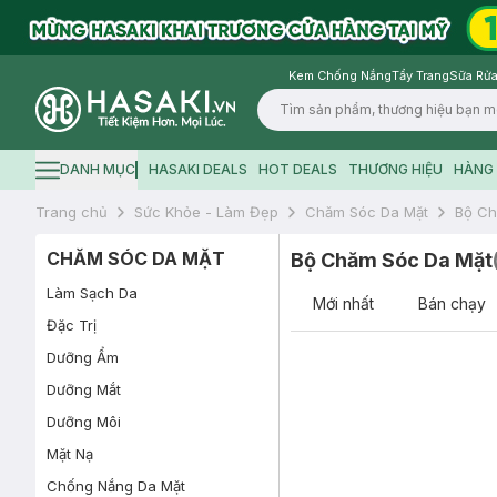
Kem Chống Nắng
Tẩy Trang
Sữa Rửa
Logo
DANH MỤC
HASAKI DEALS
HOT DEALS
THƯƠNG HIỆU
HÀNG 
Hamburger icon
Trang chủ
Sức Khỏe - Làm Đẹp
Chăm Sóc Da Mặt
Bộ Ch
CHĂM SÓC DA MẶT
Bộ Chăm Sóc Da Mặt
Làm Sạch Da
Mới nhất
Bán chạy
Đặc Trị
Dưỡng Ẩm
Dưỡng Mắt
Dưỡng Môi
Mặt Nạ
Chống Nắng Da Mặt