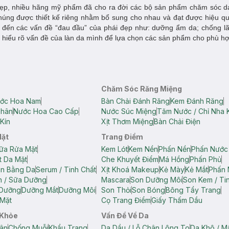
i đẹp, nhiều hãng mỹ phẩm đã cho ra đời các bộ sản phẩm chăm sóc 
ng được thiết kế riêng nhằm bổ sung cho nhau và đạt được hiệu quả
đến các vấn đề “đau đầu” của phái đẹp như: dưỡng ẩm da; chống lã
cần hiểu rõ vấn đề của làn da mình để lựa chọn các sản phẩm cho phù h
Chăm Sóc Răng Miệng
ớc Hoa Nam
Bàn Chải Đánh Răng
Kem Đánh Răng
Thân
Nước Hoa Cao Cấp
Nước Súc Miệng
Tăm Nước / Chỉ Nha 
Kín
Xịt Thơm Miệng
Bàn Chải Điện
Mặt
Trang Điểm
ữa Rửa Mặt
Kem Lót
Kem Nền
Phấn Nền
Phấn Nước
t Da Mặt
Che Khuyết Điểm
Má Hồng
Phấn Phủ
ân Bằng Da
Serum / Tinh Chất
Xịt Khoá Makeup
Kẻ Mày
Kẻ Mắt
Phấn 
n / Sữa Dưỡng
Mascara
Son Dưỡng Môi
Son Kem / Tin
 Dưỡng
Dưỡng Mắt
Dưỡng Môi
Son Thỏi
Son Bóng
Bông Tẩy Trang
Mặt
Cọ Trang Điểm
Giấy Thấm Dầu
 Khỏe
Vấn Đề Về Da
ân
Chống Muỗi
Khẩu Trang
Da Dầu / Lỗ Chân Lông To
Da Khô / M