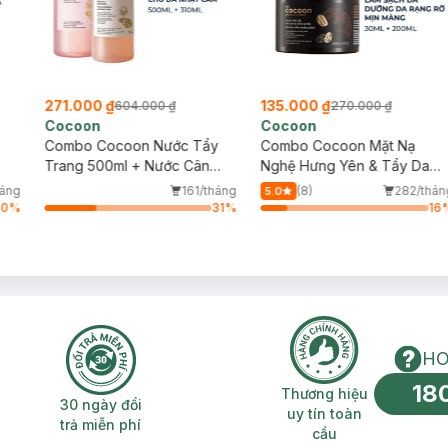
271.000 ₫
135.000 ₫
604.000 ₫
270.000 ₫
Cocoon
Cocoon
Combo Cocoon Nước Tẩy
Combo Cocoon Mặt Nạ
Trang 500ml + Nước Cân
Nghệ Hưng Yên & Tẩy Da
Bằng 310ml Sen Hậu Giang
Chết Toàn Thân Cà Phê Đắ
háng
161/tháng
(8)
282/thán
5.0
Cho Da Rất Nhạy Cảm
Lắk 30ml+200ml
40
%
31
%
16
HO
18
n phí 2H
30 ngày đổi trả miễn phí
Thương hiệu uy 
Thương hiệu
30 ngày đổi
uy tín toàn
trả miễn phí
cầu