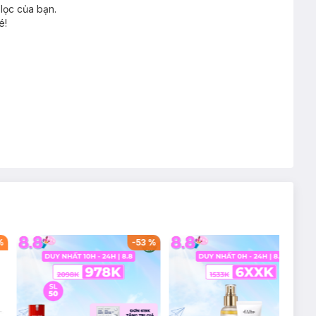
lọc của bạn.
é!
%
-
53
%
-
57
%