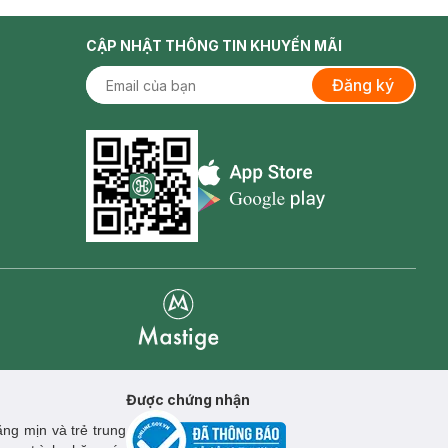
CẬP NHẬT THÔNG TIN KHUYẾN MÃI
Đăng ký
Appstore icon
Goolge Play icon
Mastige
Được chứng nhận
ng mịn và trẻ trung