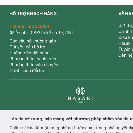
HỖ TRỢ KHÁCH HÀNG
VỀ HA
Giới th
Hotline:
1800 6324
Chính 
(Miễn phí , 08-22h kể cả T7, CN)
Điều k
Các câu hỏi thường gặp
Hasaki
Gửi yêu cầu hỗ trợ
Tuyển 
Hướng dẫn đặt hàng
Liên hệ
Phương thức thanh toán
Phương thức vận chuyển
Chính sách đổi trả
Clinic
Làn da trẻ trung, mịn màng với phương pháp chăm sóc da t
Chăm sóc da là một trong những bước quan trọng nhất quyết địn