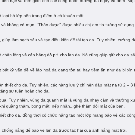
cả tiền bạc và thời gian cho các công đoạn dưỡng da ngày và đêm. Mộ
ó loại bỏ lớp nền trang điểm ở cả khuôn mặt.
g và không có mụn. “Thần dược” được nhiều chị em tin tưởng sử dụng 
 giúp làm sạch sâu và tạo điều kiện để tái tạo da. Tuy nhiên, cường độ
lỗ chân lông và cân bằng độ pH cho làn da. Nó cũng giúp giữ cho da s
ết bất kỳ vấn đề về lão hoá da đang tồn tại hay tiềm ẩn như da bị x
thiết cho da. Tuy nhiên, các nàng lưu ý chỉ nên đắp mặt nạ từ 2 – 3
ăng sự tuần hoàn cho da.
qua. Tuy nhiên, vùng da quanh mắt là vùng da nhạy cảm và thường xuấ
 khi quầng thâm, bọng mặt, nếp nhăn...ghé thăm đôi mắt của bạn.
hiết cho da, đồng thời có chức năng tạo một lớp màng bảo vệ các cô
em chống nắng để bảo vệ làn da trước tác hại của ánh nắng mặt trời.