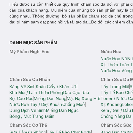
Hiểu được sự cần thiết của quy trình chăm sóc da đối với phá
cầu của khách hàng. Ưu điểm của những bộ sản phẩm này là chú
cùng nhau. Thông thường, bộ sản phẩm chăm sóc da chú trọng 
da; trị nám sạm da; phục hồi và tái tạo da...Do đó, các chị em 
DANH MỤC SẢN PHẨM
Mỹ Phẩm High-End
Nước Hoa
Nước Hoa Nữ
Nư
Xịt Thơm Toàn 
Nước Hoa Vùng 
Chăm Sóc Cá Nhân
Chăm Sóc Da 
Băng Vệ Sinh
Khăn Giấy / Khăn Ướt
Tẩy Trang Mặt
S
Khử Mùi / Làm Thơm Phòng
Dao Cạo Râu
Tẩy Tế Bào Chế
Bọt Cạo Râu
Miếng Dán Nóng
Mặt Nạ Xông Hơi
Toner / Nước C
Nước Rửa Tay / Diệt Khuẩn
Chống Muỗi
Xịt Khoáng
Lotio
Dung Dịch Vệ Sinh
Miếng Dán Ngực
Kem / Gel / Dầu
Bông / Mút Trang Điểm
Chống Nắng Da 
Chăm Sóc Cơ Thể
Chăm Sóc Sức
Sữa Tắm
Xà Phòng
Tẩy Tế Bào Chết Body
Băng Dán Cá Nh