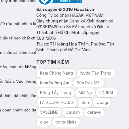
t quy trình chăm sóc
Bản quyền © 2016 Hasaki.vn
Công Ty cổ phần HASAKI VIETNAM
Giấy chứng nhận Đăng ký Kinh doanh số
để rửa mặt chính là
0313612829 do Sở Kế hoạch và Đầu tư
Thành phố Hồ Chí Minh cấp ngày
 tẩy tế bào chết chỉ
13/01/2016
Trụ sở: 71 Hoàng Hoa Thám, Phường Tân
Bình, Thành phố Hồ Chí Minh
ăn chắc và kiểm soát
TOP TÌM KIẾM
ỉn màu, màu da không
Kem Chống Nắng
Nước Tẩy Trang
 lần/tuần. Vào những
Kem Dưỡng Ẩm
Sữa Rửa Mặt
Bông Tẩy Trang
Mặt Nạ
LOREAL
t hiện dấu hiệu lão
LA ROCHE POSAY
Son
Obagi
ng đoạn chăm sóc da
VASELINE
Carslan
cerave
olay
toner klairs