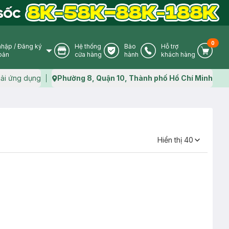
0
nhập
/
Đăng ký
Hệ thống
Bảo
Hỗ trợ
User Icon
Store Icon
Warranty Icon
Phone Icon
Cart I
oản
cửa hàng
hành
khách hàng
ải ứng dụng
Phường 8, Quận 10, Thành phố Hồ Chí Minh
Map icon
Hiển thị
40