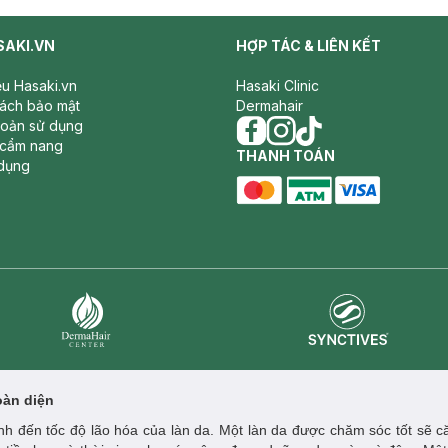
SAKI.VN
HỢP TÁC & LIÊN KẾT
iệu Hasaki.vn
Hasaki Clinic
sách bảo mật
Dermahair
hoản sử dụng
 cẩm nang
facebook
THANH TOÁN
instagram
tiktok
dụng
master card
ATM card
visa card
Synctives
Dermahair
oàn diện
h đến tốc độ lão hóa của làn da. Một làn da được chăm sóc tốt sẽ că