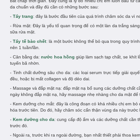
bất chấp thời gian. Đây cũng là lý do nhiều chị em luôn đầu tư 
da chuẩn và đầy đủ cần có những bước sau:
-
Tẩy trang
: đây là bước đầu tiên của quá trình chăm sóc da vì n
- Rửa mặt: Đây là yếu tố quan trọng để có một làn da trắng sán
sữa rửa mặt.
-
Tẩy tế bào chết
: là một bước không thể bỏ qua trong quy trình,
nên 1 tuần/lần.
- Cân bằng da:
nước hoa hồng
giúp làm sạch tạp chất, se khít 
tuyến bã nhờn.
- Tinh chất dưỡng sâu cho da: các loại serum trực tiếp giải quy
đều, hoặc bị mất collagen và độ dẻo dai.
- Massage và đắp mặt nạ: đắp mặt nạ bổ sung các dưỡng chất cần 
ngày không đắp mặt nạ, hãy massage nhẹ nhàng cho da mặt để t
- Kem dưỡng cho mắt: đây là công đoạn có khá nhiều chị em bỏ 
hóa trước tiên. Do đó, hãy chăm sóc cẩn thận vùng da này trước
-
Kem dưỡng cho da
: cung cấp độ ẩm và các dưỡng chất cần t
trước đó.
- Ngoài ra, trước khi ra ngoài đường, bạn nhất thiết phải thoa k