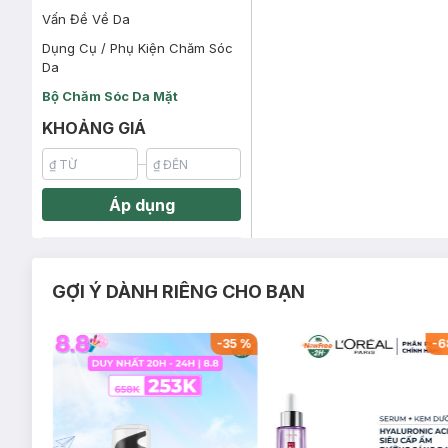
Vấn Đề Về Da
Dụng Cụ / Phụ Kiện Chăm Sóc
Da
Bộ Chăm Sóc Da Mặt
KHOẢNG GIÁ
Áp dụng
GỢI Ý DÀNH RIÊNG CHO BẠN
-
57
%
-
35
%
-
6