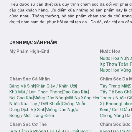
Hiểu được sự cần thiết của quy trình chăm sóc da đối với phá
cầu của khách hàng. Ưu điểm của những bộ sản phẩm này là chú
cùng nhau. Thông thường, bộ sản phẩm chăm sóc da chú trọng 
da; trị nám sạm da; phục hồi và tái tạo da...Do đó, các chị em 
DANH MỤC SẢN PHẨM
Mỹ Phẩm High-End
Nước Hoa
Nước Hoa Nữ
Nư
Xịt Thơm Toàn 
Nước Hoa Vùng 
Chăm Sóc Cá Nhân
Chăm Sóc Da 
Băng Vệ Sinh
Khăn Giấy / Khăn Ướt
Tẩy Trang Mặt
S
Khử Mùi / Làm Thơm Phòng
Dao Cạo Râu
Tẩy Tế Bào Chế
Bọt Cạo Râu
Miếng Dán Nóng
Mặt Nạ Xông Hơi
Toner / Nước C
Nước Rửa Tay / Diệt Khuẩn
Chống Muỗi
Xịt Khoáng
Lotio
Dung Dịch Vệ Sinh
Miếng Dán Ngực
Kem / Gel / Dầu
Bông / Mút Trang Điểm
Chống Nắng Da 
Chăm Sóc Cơ Thể
Chăm Sóc Sức
Sữa Tắm
Xà Phòng
Tẩy Tế Bào Chết Body
Băng Dán Cá Nh