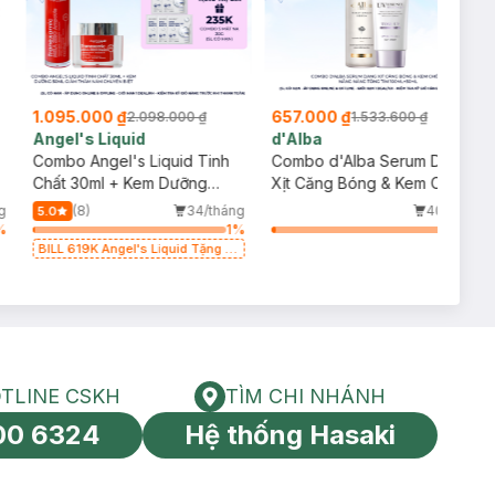
1.095.000 ₫
657.000 ₫
2.098.000 ₫
1.533.600 ₫
Angel's Liquid
d'Alba
Combo Angel's Liquid Tinh
Combo d'Alba Serum Dạng
Chất 30ml + Kem Dưỡng
Xịt Căng Bóng & Kem Chống
k
50ml Giảm Thâm Nám
Nắng Nâng Tông Tím
g
(8)
34/tháng
40/tháng
5.0
Chuyên Biệt
100ml+50ml
%
1
%
2
%
BILL 619K Angel's Liquid Tặng 01
Combo 5 Mặt Nạ Sur.Medic+ Làm
Sáng Da 30g (SL có hạn)
TLINE CSKH
TÌM CHI NHÁNH
HOTLINE CSKH
Tìm chi nhánh
00 6324
Hệ thống Hasaki
tín toàn cầu