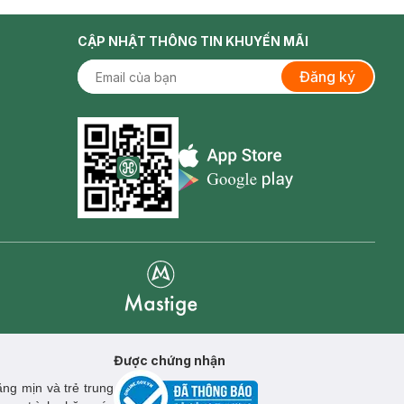
CẬP NHẬT THÔNG TIN KHUYẾN MÃI
Đăng ký
Appstore icon
Goolge Play icon
Mastige
Được chứng nhận
ng mịn và trẻ trung