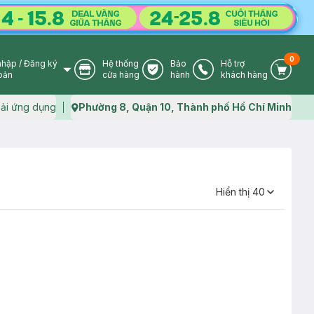
0
nhập
/
Đăng ký
Hệ thống
Bảo
Hỗ trợ
User Icon
Store Icon
Warranty Icon
Phone Icon
Cart I
oản
cửa hàng
hành
khách hàng
ải ứng dụng
Phường 8, Quận 10, Thành phố Hồ Chí Minh
Map icon
Hiển thị
40