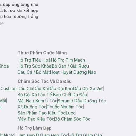
da đáp ứng từng nhu
 tối ưu khi kết hợp
o hóa; dưỡng trắng
ợp.
Thực Phẩm Chức Năng
Hỗ Trợ Tiêu Hoá
Hỗ Trợ Tim Mạch
Khoa
Hỗ Trợ Sức Khỏe
Bổ Gan / Giải Rượu
Dầu Cá / Bổ Mắt
Hoạt Huyết Dưỡng Não
Chăm Sóc Tóc Và Da Đầu
 Cushion
Dầu Gội
Dầu Xả
Dầu Gội Khô
Dầu Gội Xả 2in1
Bộ Gội Xả
Tẩy Tế Bào Chết Da Đầu
Mắt
Mặt Nạ / Kem Ủ Tóc
Serum / Dầu Dưỡng Tóc
t
Xịt Dưỡng Tóc
Thuốc Nhuộm Tóc
Sản Phẩm Tạo Kiểu Tóc
Lược
Máy Tạo Kiểu Tóc
Bộ Chăm Sóc Tóc
Hỗ Trợ Làm Đẹp
ất Nước
Làm Đẹp Da
Làm Đẹp Tóc
Hỗ Trợ Giảm Cân