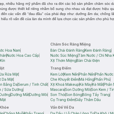
i đẹp, nhiều hãng mỹ phẩm đã cho ra đời các bộ sản phẩm chăm sóc 
ng được thiết kế riêng nhằm bổ sung cho nhau và đạt được hiệu quả
đến các vấn đề “đau đầu” của phái đẹp như: dưỡng ẩm da; chống lã
cần hiểu rõ vấn đề của làn da mình để lựa chọn các sản phẩm cho phù h
Chăm Sóc Răng Miệng
ớc Hoa Nam
Bàn Chải Đánh Răng
Kem Đánh Răng
Thân
Nước Hoa Cao Cấp
Nước Súc Miệng
Tăm Nước / Chỉ Nha 
Kín
Xịt Thơm Miệng
Bàn Chải Điện
Mặt
Trang Điểm
ữa Rửa Mặt
Kem Lót
Kem Nền
Phấn Nền
Phấn Nước
t Da Mặt
Che Khuyết Điểm
Má Hồng
Phấn Phủ
ân Bằng Da
Serum / Tinh Chất
Xịt Khoá Makeup
Kẻ Mày
Kẻ Mắt
Phấn 
n / Sữa Dưỡng
Mascara
Son Dưỡng Môi
Son Kem / Tin
 Dưỡng
Dưỡng Mắt
Dưỡng Môi
Son Thỏi
Son Bóng
Bông Tẩy Trang
Mặt
Cọ Trang Điểm
Giấy Thấm Dầu
 Khỏe
Vấn Đề Về Da
ân
Chống Muỗi
Khẩu Trang
Da Dầu / Lỗ Chân Lông To
Da Khô / M