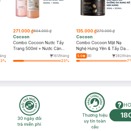
271.000 ₫
135.000 ₫
604.000 ₫
270.000 ₫
Cocoon
Cocoon
Combo Cocoon Nước Tẩy
Combo Cocoon Mặt Nạ
Trang 500ml + Nước Cân
Nghệ Hưng Yên & Tẩy Da
Bằng 310ml Sen Hậu Giang
Chết Toàn Thân Cà Phê Đắ
háng
161/tháng
(8)
282/thán
5.0
Cho Da Rất Nhạy Cảm
Lắk 30ml+200ml
23
%
23
%
7
HO
18
n phí 2H
30 ngày đổi trả miễn phí
Thương hiệu uy 
Thương hiệu
30 ngày đổi
uy tín toàn
trả miễn phí
cầu