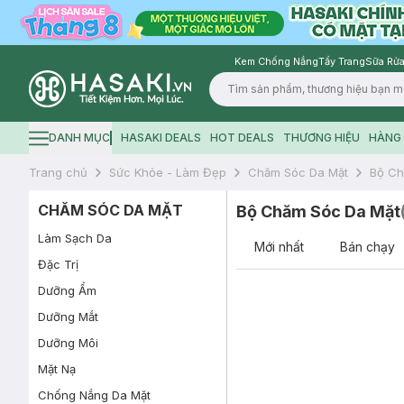
Kem Chống Nắng
Tẩy Trang
Sữa Rửa
Logo
DANH MỤC
HASAKI DEALS
HOT DEALS
THƯƠNG HIỆU
HÀNG 
Hamburger icon
Trang chủ
Sức Khỏe - Làm Đẹp
Chăm Sóc Da Mặt
Bộ Ch
CHĂM SÓC DA MẶT
Bộ Chăm Sóc Da Mặt
Làm Sạch Da
Mới nhất
Bán chạy
Đặc Trị
Dưỡng Ẩm
Dưỡng Mắt
Dưỡng Môi
Mặt Nạ
Chống Nắng Da Mặt