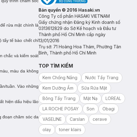
t quy trình chăm sóc
Bản quyền © 2016 Hasaki.vn
Công Ty cổ phần HASAKI VIETNAM
Giấy chứng nhận Đăng ký Kinh doanh số
để rửa mặt chính là
0313612829 do Sở Kế hoạch và Đầu tư
Thành phố Hồ Chí Minh cấp ngày
 tẩy tế bào chết chỉ
13/01/2016
Trụ sở: 71 Hoàng Hoa Thám, Phường Tân
Bình, Thành phố Hồ Chí Minh
ăn chắc và kiểm soát
TOP TÌM KIẾM
ỉn màu, màu da không
Kem Chống Nắng
Nước Tẩy Trang
 lần/tuần. Vào những
Kem Dưỡng Ẩm
Sữa Rửa Mặt
Bông Tẩy Trang
Mặt Nạ
LOREAL
t hiện dấu hiệu lão
LA ROCHE POSAY
Son
Obagi
ng đoạn chăm sóc da
VASELINE
Carslan
cerave
olay
toner klairs