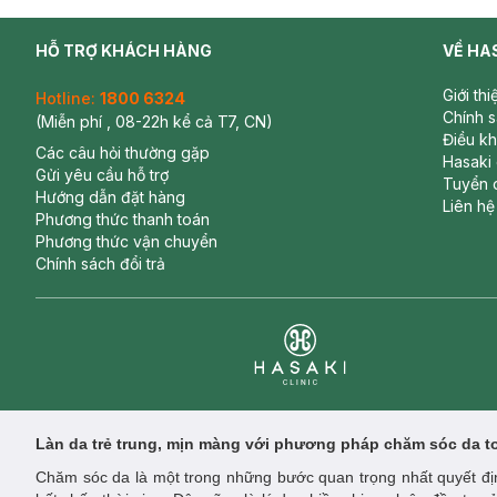
HỖ TRỢ KHÁCH HÀNG
VỀ HA
Giới th
Hotline:
1800 6324
Chính 
(Miễn phí , 08-22h kể cả T7, CN)
Điều k
Các câu hỏi thường gặp
Hasaki
Gửi yêu cầu hỗ trợ
Tuyển 
Hướng dẫn đặt hàng
Liên hệ
Phương thức thanh toán
Phương thức vận chuyển
Chính sách đổi trả
Clinic
Làn da trẻ trung, mịn màng với phương pháp chăm sóc da t
Chăm sóc da là một trong những bước quan trọng nhất quyết địn