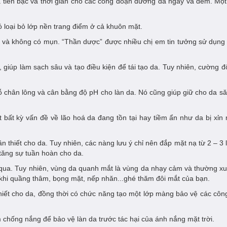
cả tiền bạc và thời gian cho các công đoạn dưỡng da ngày và đêm. Mộ
ó loại bỏ lớp nền trang điểm ở cả khuôn mặt.
g và không có mụn. “Thần dược” được nhiều chị em tin tưởng sử dụng 
 giúp làm sạch sâu và tạo điều kiện để tái tạo da. Tuy nhiên, cường độ
lỗ chân lông và cân bằng độ pH cho làn da. Nó cũng giúp giữ cho da s
ết bất kỳ vấn đề về lão hoá da đang tồn tại hay tiềm ẩn như da bị x
thiết cho da. Tuy nhiên, các nàng lưu ý chỉ nên đắp mặt nạ từ 2 – 3
ăng sự tuần hoàn cho da.
qua. Tuy nhiên, vùng da quanh mắt là vùng da nhạy cảm và thường xuấ
 khi quầng thâm, bọng mặt, nếp nhăn...ghé thăm đôi mắt của bạn.
hiết cho da, đồng thời có chức năng tạo một lớp màng bảo vệ các cô
em chống nắng để bảo vệ làn da trước tác hại của ánh nắng mặt trời.