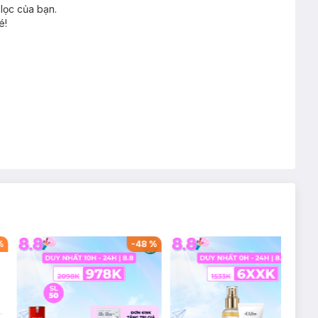
lọc của bạn.
é!
%
-
48
%
-
57
%