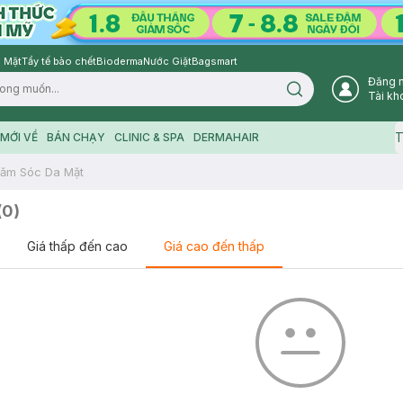
 Mặt
Tẩy tế bào chết
Bioderma
Nước Giặt
Bagsmart
Đăng 
Search icon
Tài kh
T
MỚI VỀ
BÁN CHẠY
CLINIC & SPA
DERMAHAIR
ăm Sóc Da Mặt
(
0
)
Giá thấp đến cao
Giá cao đến thấp