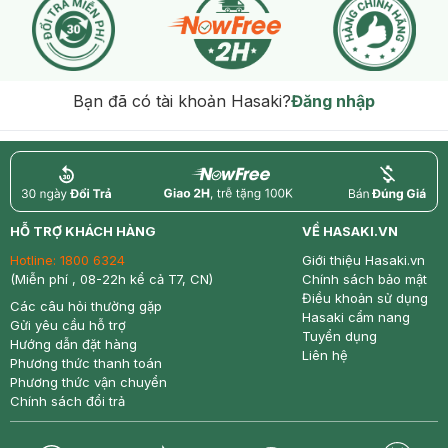
Bạn đã có tài khoản Hasaki?
Đăng nhập
return
nowfree
price
HỖ TRỢ KHÁCH HÀNG
VỀ HASAKI.VN
Hotline:
1800 6324
Giới thiệu Hasaki.vn
(Miễn phí , 08-22h kể cả T7, CN)
Chính sách bảo mật
Điều khoản sử dụng
Các câu hỏi thường gặp
Hasaki cẩm nang
Gửi yêu cầu hỗ trợ
Tuyển dụng
Hướng dẫn đặt hàng
Liên hệ
Phương thức thanh toán
Phương thức vận chuyển
Chính sách đổi trả