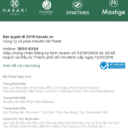
Synctives
Clinic
Dermahair
Mastige
Bản quyền © 2016 Hasaki.vn
Công Ty cổ phần HASAKI VIETNAM
Hotline:
1800 6324
Giấy chứng nhận Đăng ký Kinh doanh số 0313612829 do Sở Kế
hoạch và Đầu tư Thành phố Hồ Chí Minh cấp ngày 13/01/2016
Xem tất cả cửa hàng
Mỹ Phẩm High-End
Trang Điểm Mặt
Kem Lót
/
Kem Nền
/
Phấn Nền
/
BB / CC Cream
/
Phấn Nước Cushion
/
Che Khuyết Điểm
/
Má Hồng
/
Tạo Khối / Highlight
/
Phấn Phủ
/
Xịt Khoá Makeup
Trang Điểm Mắt
Kẻ Mày
/
Kẻ Mắt
/
Phấn Mắt
/
Mascara
Trang Điểm Môi
Son Dưỡng Môi
/
Son Kem / Tint
/
Son Thỏi
/
Son Bóng
/
Tẩy Trang Mắt / Môi
Chăm Sóc Tóc Và Da Đầu
Dầu Gội Và Dầu Xả
/
Dầu Gội
/
Dầu Xả
/
Dầu Gội Khô
/
Dầu Gội Xả 2in1
/
Bộ Gội Xả
/
Tẩy Tế Bào Chết Da Đầu
/
Mặt Nạ / Kem Ủ Tóc
/
Serum / Dầu Dưỡng Tóc
/