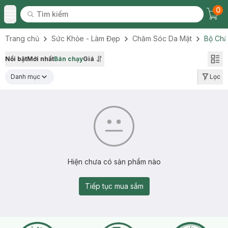
0
Tìm kiếm
Chec
Tìm kiếm
Toggle Menu
Trang chủ
Sức Khỏe - Làm Đẹp
Chăm Sóc Da Mặt
Bộ Chă
Nổi bật
Mới nhất
Bán chạy
Giá
Danh mục
Lọc
Hiện chưa có sản phẩm nào
Tiếp tục mua sắm