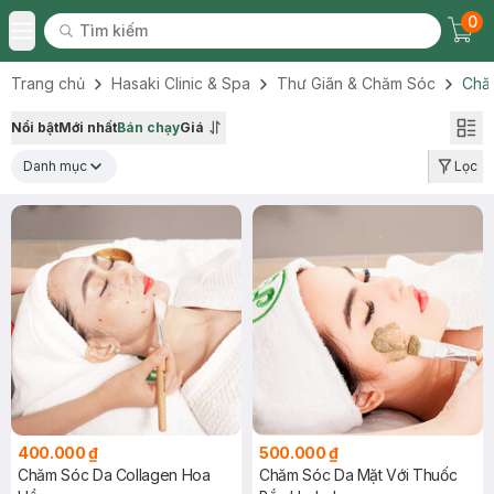
0
Tìm kiếm
Chec
Tìm kiếm
Toggle Menu
Trang chủ
Hasaki Clinic & Spa
Thư Giãn & Chăm Sóc
Chă
Nổi bật
Mới nhất
Bán chạy
Giá
Danh mục
Lọc
400.000 ₫
500.000 ₫
Chăm Sóc Da Collagen Hoa
Chăm Sóc Da Mặt Với Thuốc