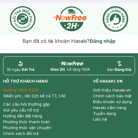
Bạn đã có tài khoản Hasaki?
Đăng nhập
return
nowfree
price
HỖ TRỢ KHÁCH HÀNG
VỀ HASAKI.VN
Hotline:
1800 6324
Giới thiệu Hasaki.vn
(Miễn phí , 08-22h kể cả T7, CN)
Chính sách bảo mật
Điều khoản sử dụng
Các câu hỏi thường gặp
Hasaki cẩm nang
Gửi yêu cầu hỗ trợ
Tuyển dụng
Hướng dẫn đặt hàng
Liên hệ
Phương thức thanh toán
Phương thức vận chuyển
Chính sách đổi trả