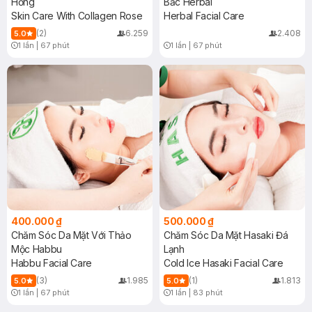
Hồng
Bắc Herbal
Skin Care With Collagen Rose
Herbal Facial Care
(2)
6.259
2.408
5.0
1 lần
|
67 phút
1 lần
|
67 phút
Timer Gray Icon
Timer Gray Icon
400.000 ₫
500.000 ₫
Chăm Sóc Da Mặt Với Thảo
Chăm Sóc Da Mặt Hasaki Đá
Mộc Habbu
Lạnh
Habbu Facial Care
Cold Ice Hasaki Facial Care
(3)
1.985
(1)
1.813
5.0
5.0
1 lần
|
67 phút
1 lần
|
83 phút
Timer Gray Icon
Timer Gray Icon