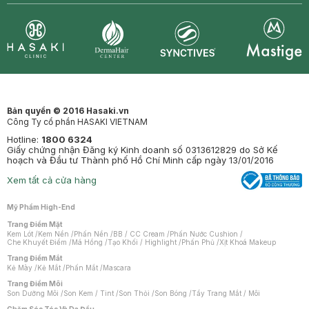
Synctives
Clinic
Dermahair
Mastige
Bản quyền © 2016 Hasaki.vn
Công Ty cổ phần HASAKI VIETNAM
Hotline:
1800 6324
Giấy chứng nhận Đăng ký Kinh doanh số 0313612829 do Sở Kế
hoạch và Đầu tư Thành phố Hồ Chí Minh cấp ngày 13/01/2016
Xem tất cả cửa hàng
Mỹ Phẩm High-End
Trang Điểm Mặt
Kem Lót
/
Kem Nền
/
Phấn Nền
/
BB / CC Cream
/
Phấn Nước Cushion
/
Che Khuyết Điểm
/
Má Hồng
/
Tạo Khối / Highlight
/
Phấn Phủ
/
Xịt Khoá Makeup
Trang Điểm Mắt
Kẻ Mày
/
Kẻ Mắt
/
Phấn Mắt
/
Mascara
Trang Điểm Môi
Son Dưỡng Môi
/
Son Kem / Tint
/
Son Thỏi
/
Son Bóng
/
Tẩy Trang Mắt / Môi