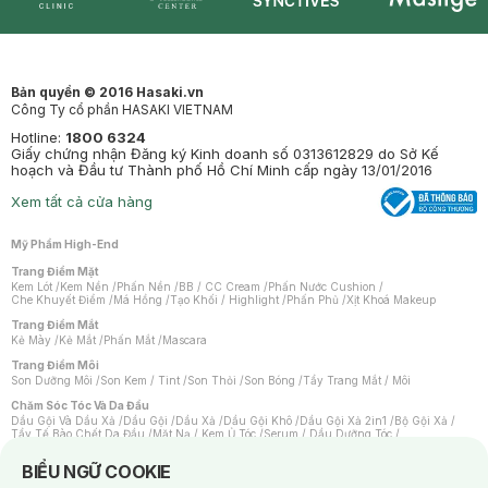
Synctives
Clinic
Dermahair
Mastige
Bản quyền © 2016 Hasaki.vn
Công Ty cổ phần HASAKI VIETNAM
Hotline:
1800 6324
Giấy chứng nhận Đăng ký Kinh doanh số 0313612829 do Sở Kế
hoạch và Đầu tư Thành phố Hồ Chí Minh cấp ngày 13/01/2016
Xem tất cả cửa hàng
Mỹ Phẩm High-End
Trang Điểm Mặt
Kem Lót
/
Kem Nền
/
Phấn Nền
/
BB / CC Cream
/
Phấn Nước Cushion
/
Che Khuyết Điểm
/
Má Hồng
/
Tạo Khối / Highlight
/
Phấn Phủ
/
Xịt Khoá Makeup
Trang Điểm Mắt
Kẻ Mày
/
Kẻ Mắt
/
Phấn Mắt
/
Mascara
Trang Điểm Môi
Son Dưỡng Môi
/
Son Kem / Tint
/
Son Thỏi
/
Son Bóng
/
Tẩy Trang Mắt / Môi
Chăm Sóc Tóc Và Da Đầu
Dầu Gội Và Dầu Xả
/
Dầu Gội
/
Dầu Xả
/
Dầu Gội Khô
/
Dầu Gội Xả 2in1
/
Bộ Gội Xả
/
Tẩy Tế Bào Chết Da Đầu
/
Mặt Nạ / Kem Ủ Tóc
/
Serum / Dầu Dưỡng Tóc
/
Xịt Dưỡng Tóc
/
Thuốc Nhuộm Tóc
/
Sản Phẩm Tạo Kiểu Tóc
/
Dụng Cụ Chăm Sóc Tóc
/
Máy Sấy Tóc
/
Lược
/
Bộ Chăm Sóc Tóc
/
Phụ Kiện Tóc
Notice about cookies usage
BIỂU NGỮ COOKIE
Chăm Sóc Cơ Thể