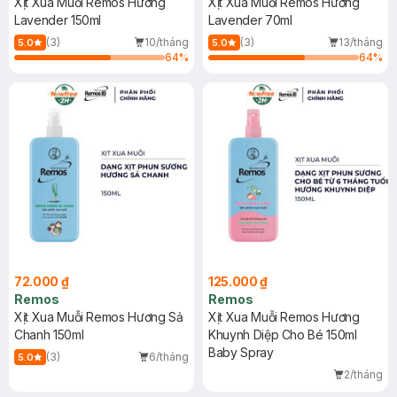
Xịt Xua Muỗi Remos Hương
Xịt Xua Muỗi Remos Hương
Lavender 150ml
Lavender 70ml
(3)
10/tháng
(3)
13/tháng
5.0
5.0
64
%
64
%
72.000 ₫
125.000 ₫
Remos
Remos
Xịt Xua Muỗi Remos Hương Sả
Xịt Xua Muỗi Remos Hương
Chanh 150ml
Khuynh Diệp Cho Bé 150ml
Baby Spray
(3)
6/tháng
5.0
2/tháng