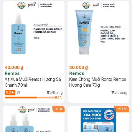
43.000 ₫
30.000 ₫
Remos
Remos
Xịt Xua Muỗi Remos Hương Sả
Kem Chống Muỗi Rohto Remos
Chanh 70ml
Hương Cam 70g
(3)
5/tháng
5/tháng
5.0
64
%
-
8
%
-
20
%