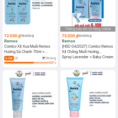
Thông báo khi có hàng online
72.000 ₫
73.000 ₫
78.000 ₫
90.900 ₫
Remos
Remos
Combo Xịt Xua Muỗi Remos
[HSD 04/2027] Combo Remos
Hương Sả Chanh 70ml +
Xịt Chống Muỗi Hương
Lavender 70ml
Lavender + Kem Chống Muỗi
Spray Lavender + Baby Cream
(3)
1/tháng
5.0
Khuynh Diệp 70ml+70g
66
%