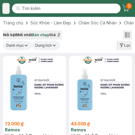
0
Tìm kiếm
Chec
Tìm kiếm
Toggle Menu
Trang chủ
Sức Khỏe - Làm Đẹp
Chăm Sóc Cá Nhân
Chăm
Nổi bật
Mới nhất
Bán chạy
Giá
Danh mục
Dung tích
Lọc
72.000 ₫
43.000 ₫
Remos
Remos