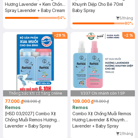
Hương Lavender + Kem Chống
Khuynh Diệp Cho Bé 70ml
Muỗi Khuynh Diệp 70ml+70g
Spray Lavender + Baby Cream
Baby Spray
64
%
5/tháng
80
%
-
29
%
-
2
%
Thông báo khi có hàng online
1/337 Chi nhánh còn 1 SP
77.000 ₫
109.000 ₫
108.900 ₫
111.000 ₫
Remos
Remos
[HSD 03/2027] Combo Xịt
Combo Xịt Chống Muỗi Remos
Chống Muỗi Remos Hương
Hương Lavender & Khuynh
Lavender & Khuynh Diệp
Lavender + Baby Spray
Diệp 70mlx2
Lavender + Baby Spray
70mlx2 (Có Hộp)
2/tháng