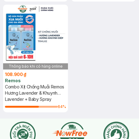
Thông báo khi có hàng online
108.900 ₫
Remos
Combo Xịt Chống Muỗi Remos
Hương Lavender & Khuynh
Diệp 70mlx2 (Có Hộp)
Lavender + Baby Spray
64
%