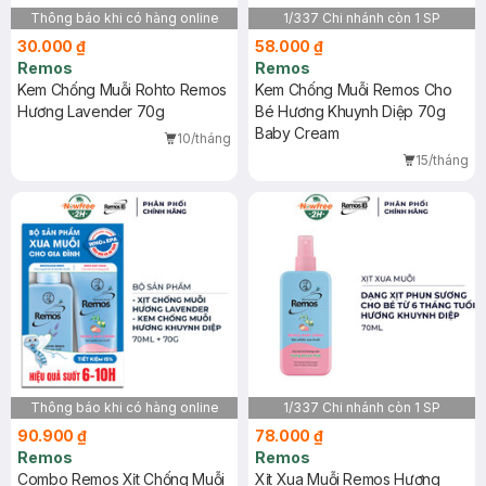
Thông báo khi có hàng online
1/337 Chi nhánh còn 1 SP
30.000 ₫
58.000 ₫
Remos
Remos
Kem Chống Muỗi Rohto Remos
Kem Chống Muỗi Remos Cho
Hương Lavender 70g
Bé Hương Khuynh Diệp 70g
Baby Cream
10/tháng
15/tháng
Thông báo khi có hàng online
1/337 Chi nhánh còn 1 SP
90.900 ₫
78.000 ₫
Remos
Remos
Combo Remos Xịt Chống Muỗi
Xịt Xua Muỗi Remos Hương