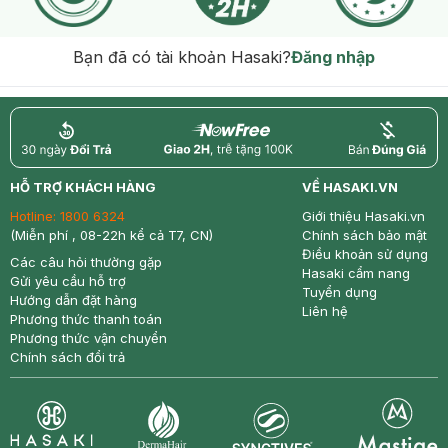
Bạn đã có tài khoản Hasaki?
Đăng nhập
return
nowfree
price
HỖ TRỢ KHÁCH HÀNG
VỀ HASAKI.VN
Hotline:
1800 6324
Giới thiệu Hasaki.vn
(Miễn phí , 08-22h kể cả T7, CN)
Chính sách bảo mật
Điều khoản sử dụng
Các câu hỏi thường gặp
Hasaki cẩm nang
Gửi yêu cầu hỗ trợ
Tuyển dụng
Hướng dẫn đặt hàng
Liên hệ
Phương thức thanh toán
Phương thức vận chuyển
Chính sách đổi trả