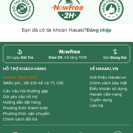
Bạn đã có tài khoản Hasaki?
Đăng nhập
return
nowfree
price
HỖ TRỢ KHÁCH HÀNG
VỀ HASAKI.VN
Hotline:
1800 6324
Giới thiệu Hasaki.vn
(Miễn phí , 08-22h kể cả T7, CN)
Chính sách bảo mật
Điều khoản sử dụng
Các câu hỏi thường gặp
Hasaki cẩm nang
Gửi yêu cầu hỗ trợ
Tuyển dụng
Hướng dẫn đặt hàng
Liên hệ
Phương thức thanh toán
Phương thức vận chuyển
Chính sách đổi trả