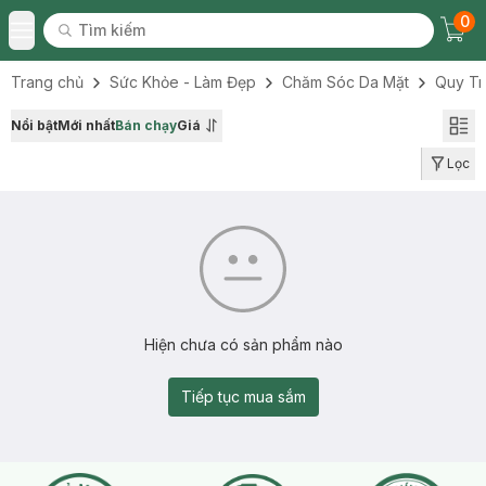
0
Tìm kiếm
Chec
Tìm kiếm
Toggle Menu
Trang chủ
Sức Khỏe - Làm Đẹp
Chăm Sóc Da Mặt
Quy Tr
Nổi bật
Mới nhất
Bán chạy
Giá
Lọc
Hiện chưa có sản phẩm nào
Tiếp tục mua sắm