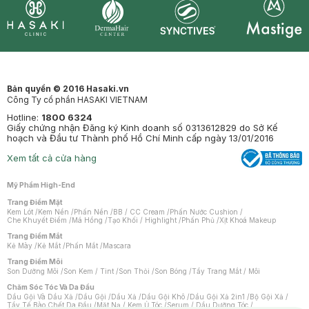
Synctives
Clinic
Dermahair
Mastige
Bản quyền © 2016 Hasaki.vn
Công Ty cổ phần HASAKI VIETNAM
Hotline:
1800 6324
Giấy chứng nhận Đăng ký Kinh doanh số 0313612829 do Sở Kế
hoạch và Đầu tư Thành phố Hồ Chí Minh cấp ngày 13/01/2016
Xem tất cả cửa hàng
Mỹ Phẩm High-End
Trang Điểm Mặt
Kem Lót
/
Kem Nền
/
Phấn Nền
/
BB / CC Cream
/
Phấn Nước Cushion
/
Che Khuyết Điểm
/
Má Hồng
/
Tạo Khối / Highlight
/
Phấn Phủ
/
Xịt Khoá Makeup
Trang Điểm Mắt
Kẻ Mày
/
Kẻ Mắt
/
Phấn Mắt
/
Mascara
Trang Điểm Môi
Son Dưỡng Môi
/
Son Kem / Tint
/
Son Thỏi
/
Son Bóng
/
Tẩy Trang Mắt / Môi
Chăm Sóc Tóc Và Da Đầu
Dầu Gội Và Dầu Xả
/
Dầu Gội
/
Dầu Xả
/
Dầu Gội Khô
/
Dầu Gội Xả 2in1
/
Bộ Gội Xả
/
Tẩy Tế Bào Chết Da Đầu
/
Mặt Nạ / Kem Ủ Tóc
/
Serum / Dầu Dưỡng Tóc
/