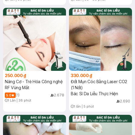
Timer Gray Icon
Timer Gray Icon
250.000 ₫
330.000 ₫
Nâng Cơ - Trẻ Hóa Công nghệ
Đốt Mụn Cóc Bằng Laser CO2
RF Vùng Mắt
(1 Nốt)
Bác Sĩ Da Liễu Thực Hiện
(1)
2.678
5.0
1 Lần
|
38 phút
2.690
Timer Gray Icon
1 lần
|
5 phút
Timer Gray Icon