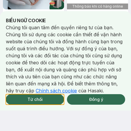
Thông báo khi có hàng online
150.000 ₫
1.100.000 ₫
Notice about cookies usage
Điều Trị Tàn Nhang Bằng Laser
Điều trị sẹo xấu bằng Laser
BIỂU NGỮ COOKIE
Pico Pro (1 nốt)
CO2 Fractional (<5cm2 )
Chúng tôi quan tâm đến quyền riêng tư của bạn.
Bảo Hành 30 Ngày
Bác Sĩ Da Liễu Thực Hiện
Chúng tôi sử dụng các cookie cần thiết để vận hành
1.233
782
website của chúng tôi và đồng hành cùng bạn trong
1 lần
|
5 phút
1 lần
|
Timer Gray Icon
Timer Gray Icon
suốt quá trình điều hướng. Với sự đồng ý của bạn,
chúng tôi và các đối tác của chúng tôi cũng sử dụng
cookie để theo dõi các hoạt động trực tuyến của
bạn, đề xuất nội dung và quảng cáo phù hợp với sở
Chat i
thích và ưu tiên của bạn cũng như các chức năng
liên quan đến mạng xã hội. Để biết thêm thông tin,
hãy truy cập
Chính sách cookie
của Hasaki.
Khám da miễn phí
với Bác sĩ da liễu.
Xem ngay ưu đãi hấp dẫn
Từ chối
Đồng ý
1.050.000 ₫
450.000 ₫
Trẻ hóa da, giảm thâm, nám
Mesoderm Trắng Sáng Toàn
bằng TCA (Vùng Nửa Lưng)
Diện Vùng Cổ (Fusion