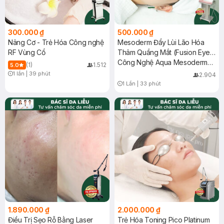
300.000 ₫
500.000 ₫
Nâng Cơ - Trẻ Hóa Công nghệ
Mesoderm Đẩy Lùi Lão Hóa
RF Vùng Cổ
Thâm Quầng Mắt (Fusion Eye
Contour)
Công Nghệ Aqua Mesoderm
(1)
1.512
5.0
Đạt Chuẩn
1 lần
|
39 phút
2.904
Timer Gray Icon
1 Lần
|
33 phút
Timer Gray Icon
1.890.000 ₫
2.000.000 ₫
Điều Trị Sẹo Rỗ Bằng Laser
Trẻ Hóa Toning Pico Platinum