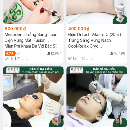
600.000 ₫
400.000 ₫
Mesoderm Trắng Sáng Toàn
Điện Di Lạnh Vitamin C (20%)
Diện Vùng Mặt (Fusion
Trắng Sáng Vùng Nách
RADIANCE)
Miễn Phí Khám Da Với Bác Sĩ
Cool-Relax Cryo
Da Liễu
Electroporation Underarm
(3)
12.984
16.498
4.7
Lightening Treatment
1 lần
|
74 phút
1 Lần
|
30 phút
Timer Gray Icon
Timer Gray Icon