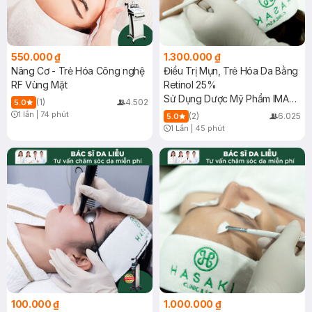
550.000 ₫
1.300.000 ₫
Nâng Cơ - Trẻ Hóa Công nghệ
Điều Trị Mụn, Trẻ Hóa Da Bằng
RF Vùng Mặt
Retinol 25%
Sử Dụng Dược Mỹ Phẩm IMAGE
(1)
4.502
5.0
Skincare (USA)
1 lần
|
74 phút
(2)
6.025
5.0
Timer Gray Icon
1 Lần
|
45 phút
Timer Gray Icon
100.000 ₫
1.000.000 ₫