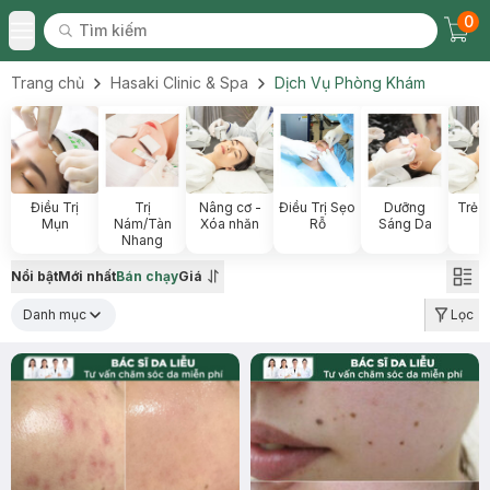
0
Tìm kiếm
Chec
Tìm kiếm
Toggle Menu
Trang chủ
Hasaki Clinic & Spa
Dịch Vụ Phòng Khám
Điều Trị
Trị
Nâng cơ -
Điều Trị Sẹo
Dưỡng
Trẻ 
Mụn
Nám/Tàn
Xóa nhăn
Rỗ
Sáng Da
Nhang
Nổi bật
Mới nhất
Bán chạy
Giá
Danh mục
Lọc