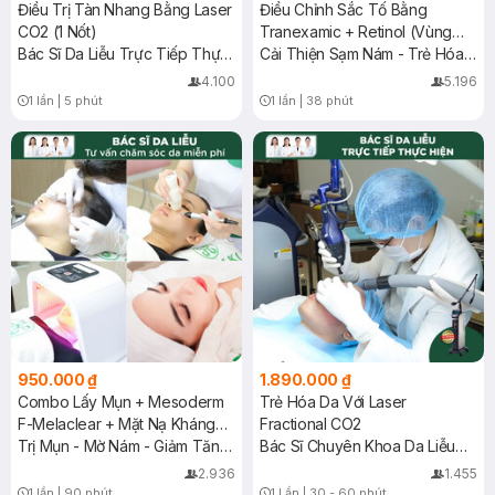
Điều Trị Tàn Nhang Bằng Laser
Điều Chỉnh Sắc Tố Bằng
CO2 (1 Nốt)
Tranexamic + Retinol (Vùng
Bác Sĩ Da Liễu Trực Tiếp Thực
Mặt)
Cải Thiện Sạm Nám - Trẻ Hóa
Hiện
Da
4.100
5.196
1 lần
|
5 phút
1 lần
|
38 phút
Timer Gray Icon
Timer Gray Icon
950.000 ₫
1.890.000 ₫
Combo Lấy Mụn + Mesoderm
Trẻ Hóa Da Với Laser
F-Melaclear + Mặt Nạ Kháng
Fractional CO2
Khuẩn + Chiếu ASSH
Trị Mụn - Mờ Nám - Giảm Tăng
Bác Sĩ Chuyên Khoa Da Liễu
Sắc Tố
Trực Tiếp Thực Hiện
2.936
1.455
1 lần
|
90 phút
1 Lần
|
30 - 60 phút