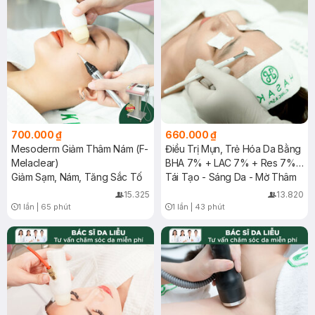
700.000 ₫
660.000 ₫
Mesoderm Giảm Thâm Nám (F-
Điều Trị Mụn, Trẻ Hóa Da Bằng
Melaclear)
BHA 7% + LAC 7% + Res 7%
Giảm Sạm, Nám, Tăng Sắc Tố
(Image USA) ( Vùng Mặt)
Tái Tạo - Sáng Da - Mờ Thâm
15.325
13.820
1 lần
|
65 phút
1 lần
|
43 phút
Timer Gray Icon
Timer Gray Icon