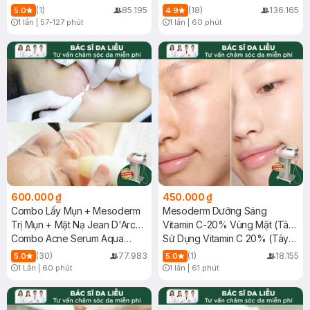
3 Ngày
ánh sáng sinh học
(1)
85.195
(18)
136.165
5.0
4.9
1 lần
|
57-127 phút
1 lần
|
60 phút
Timer Gray Icon
Timer Gray Icon
600.000 ₫
450.000 ₫
Combo Lấy Mụn + Mesoderm
Mesoderm Dưỡng Sáng
Trị Mụn + Mặt Nạ Jean D'Arcel
Vitamin C-20% Vùng Mặt (Tây
+ Chiếu ASSH
Combo Acne Serum Aqua
Ban Nha)
Sử Dụng Vitamin C 20% (Tây
Mesoderm & Pimple Removal
Ban Nha)
(30)
77.983
(1)
18.155
5.0
5.0
1 Lần
|
60 phút
1 lần
|
61 phút
Timer Gray Icon
Timer Gray Icon