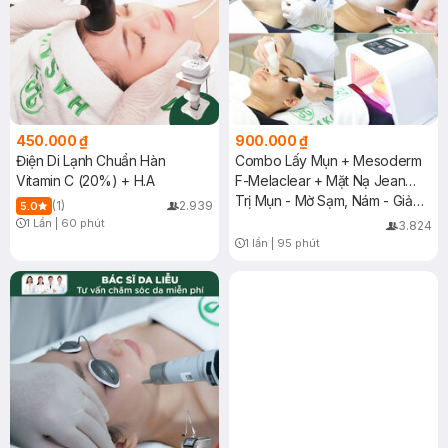
450.000 ₫
900.000 ₫
Điện Di Lạnh Chuẩn Hàn
Combo Lấy Mụn + Mesoderm
Vitamin C (20%) + H.A
F-Melaclear + Mặt Nạ Jean
D'Arcel + Chiếu ASSH
Trị Mụn - Mờ Sạm, Nám - Giảm
(1)
2.939
5.0
Tăng Sắc Tố
1 Lần
|
60 phút
3.824
Timer Gray Icon
1 lần
|
95 phút
Timer Gray Icon