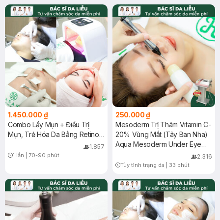
1.450.000 ₫
250.000 ₫
Combo Lấy Mụn + Điều Trị
Mesoderm Trị Thâm Vitamin C-
Mụn, Trẻ Hóa Da Bằng Retinol
20% Vùng Mắt (Tây Ban Nha)
+ (BHA 5% + Lac 5%) + Chiếu
Aqua Mesoderm Under Eye
1.857
ASSH
Lightening Treatment
1 lần
|
70-90 phút
2.316
Timer Gray Icon
Tùy tình trạng da
|
33 phút
Timer Gray Icon