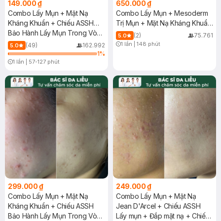
149.000 ₫
650.000 ₫
Combo Lấy Mụn + Mặt Nạ
Combo Lấy Mụn + Mesoderm
Kháng Khuẩn + Chiếu ASSH
Trị Mụn + Mặt Nạ Kháng Khuẩn
(Trải nghiệm)
Bảo Hành Lấy Mụn Trong Vòng
+ Chiếu ASSH
(2)
75.761
5.0
3 Ngày
1 lần
|
148 phút
(49)
162.992
5.0
Timer Gray Icon
1
%
1 lần
|
57-127 phút
Timer Gray Icon
299.000 ₫
249.000 ₫
Combo Lấy Mụn + Mặt Nạ
Combo Lấy Mụn + Mặt Nạ
Kháng Khuẩn + Chiếu ASSH
Jean D'Arcel + Chiếu ASSH
Bảo Hành Lấy Mụn Trong Vòng
Lấy mụn + Đắp mặt nạ + Chiếu