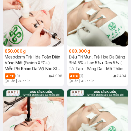
850.000 ₫
660.000 ₫
Mesoderm Trẻ Hóa Toàn Diện
Điều Trị Mụn, Trẻ Hóa Da Bằng
Vùng Mặt (Fusion XFC+)
BHA 5%+ Lac 5%+ Res 5% (
Miễn Phí Khám Da Với Bác Sĩ
Vùng Mặt)
Tái Tạo - Sáng Da - Mờ Thâm
Da Liễu
(3)
4.998
(1)
7.494
4.7
4.0
1 Lần
|
74 phút
1 lần
|
46 phút
Timer Gray Icon
Timer Gray Icon