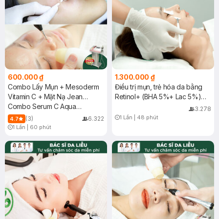
600.000 ₫
1.300.000 ₫
Combo Lấy Mụn + Mesoderm
Điều trị mụn, trẻ hóa da bằng
Vitamin C + Mặt Nạ Jean
Retinol+ (BHA 5%+ Lac 5%)
D'Arcel + Chiếu ASSH
Combo Serum C Aqua
(Vùng mặt)
3.278
Mesoderm & Pimple Removal
1 Lần
|
48 phút
(3)
6.322
4.7
Timer Gray Icon
1 Lần
|
60 phút
Timer Gray Icon