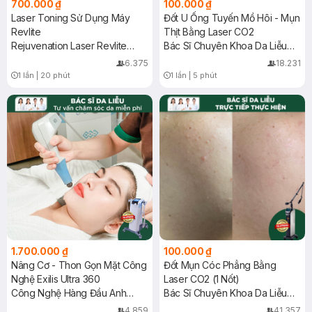
700.000 ₫
100.000 ₫
Laser Toning Sử Dụng Máy
Đốt U Ống Tuyến Mồ Hôi - Mụn
Revlite
Thịt Bằng Laser CO2
Rejuvenation Laser Revlite
Bác Sĩ Chuyên Khoa Da Liễu
Extra Treatment
Trực Tiếp Thực Hiện
6.375
18.231
1 lần
|
20 phút
1 lần
|
5 phút
Timer Gray Icon
Timer Gray Icon
1.700.000 ₫
100.000 ₫
Nâng Cơ - Thon Gọn Mặt Công
Đốt Mụn Cóc Phẳng Bằng
Nghệ Exilis Ultra 360
Laser CO2 (1 Nốt)
Công Nghệ Hàng Đầu Anh
Bác Sĩ Chuyên Khoa Da Liễu
Quốc
Trực Tiếp Thực Hiện
4.859
41.357