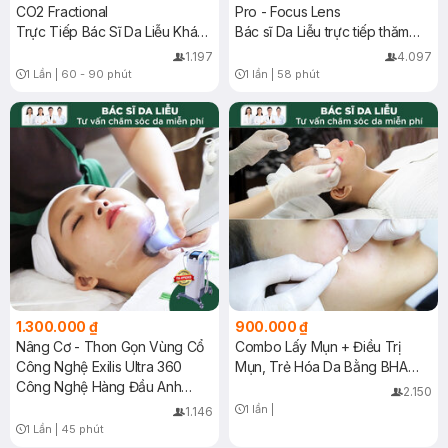
CO2 Fractional
Pro - Focus Lens
Trực Tiếp Bác Sĩ Da Liễu Khám
Bác sĩ Da Liễu trực tiếp thăm
& Điều Trị
khám và điều trị
1.197
4.097
1 Lần
|
60 - 90 phút
1 lần
|
58 phút
Timer Gray Icon
Timer Gray Icon
1.300.000 ₫
900.000 ₫
Nâng Cơ - Thon Gọn Vùng Cổ
Combo Lấy Mụn + Điều Trị
Công Nghệ Exilis Ultra 360
Mụn, Trẻ Hóa Da Bằng BHA
Công Nghệ Hàng Đầu Anh
5% + Lac 5% + Res5% + Chiếu
2.150
Quốc
ASSH
1 lần
|
1.146
Timer Gray Icon
1 Lần
|
45 phút
Timer Gray Icon