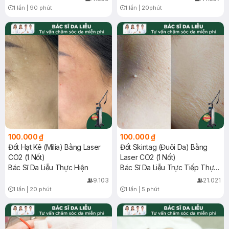
1 lần
|
90 phút
1 lần
|
20phút
Timer Gray Icon
Timer Gray Icon
100.000 ₫
100.000 ₫
Đốt Hạt Kê (Milia) Bằng Laser
Đốt Skintag (Đuôi Da) Bằng
CO2 (1 Nốt)
Laser CO2 (1 Nốt)
Bác Sĩ Da Liễu Thực Hiện
Bác Sĩ Da Liễu Trực Tiếp Thực
Hiện
9.103
21.021
1 lần
|
20 phút
1 lần
|
5 phút
Timer Gray Icon
Timer Gray Icon