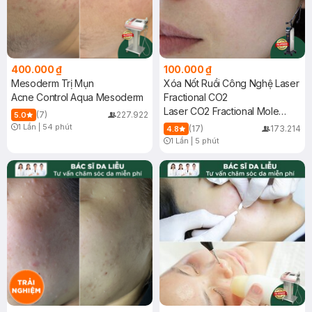
400.000 ₫
100.000 ₫
Mesoderm Trị Mụn
Xóa Nốt Ruồi Công Nghệ Laser
Acne Control Aqua Mesoderm
Fractional CO2
Laser CO2 Fractional Mole
(7)
227.922
5.0
Removal
1 Lần
|
54 phút
(17)
173.214
4.8
Timer Gray Icon
1 Lần
|
5 phút
Timer Gray Icon