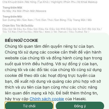
Che Khuyết Điểm
/
Má Hồng
/
Tạo Khối / Highlight
/
Phấn Phủ
/
Xịt Khoá Makeup
Trang Điểm Mắt
Kẻ Mày
/
Kẻ Mắt
/
Phấn Mắt
/
Mascara
Trang Điểm Môi
Son Dưỡng Môi
/
Son Kem / Tint
/
Son Thỏi
/
Son Bóng
/
Tẩy Trang Mắt / Môi
Chăm Sóc Tóc Và Da Đầu
Dầu Gội Và Dầu Xả
/
Dầu Gội
/
Dầu Xả
/
Dầu Gội Khô
/
Dầu Gội Xả 2in1
/
Bộ Gội Xả
/
Tẩy Tế Bào Chết Da Đầu
/
Mặt Nạ / Kem Ủ Tóc
/
Serum / Dầu Dưỡng Tóc
/
Xịt Dưỡng Tóc
/
Thuốc Nhuộm Tóc
/
Sản Phẩm Tạo Kiểu Tóc
/
Dụng Cụ Chăm Sóc Tóc
/
Máy Sấy Tóc
/
Lược
/
Bộ Chăm Sóc Tóc
/
Phụ Kiện Tóc
Notice about cookies usage
BIỂU NGỮ COOKIE
Chăm Sóc Cơ Thể
Chúng tôi quan tâm đến quyền riêng tư của bạn.
Kem Tẩy Lông
/
Dụng Cụ Tẩy Lông
Chúng tôi sử dụng các cookie cần thiết để vận hành
Nước Hoa
Nước Hoa Nữ
/
Nước Hoa Nam
/
Nước Hoa Cao Cấp
/
Xịt Thơm Toàn Thân
/
website của chúng tôi và đồng hành cùng bạn trong
Nước Hoa Vùng Kín
suốt quá trình điều hướng. Với sự đồng ý của bạn,
Chăm Sóc Cá Nhân
Chống Muỗi
/
Khẩu Trang
/
Máy Massage
/
Mặt Nạ Xông Hơi
/
Nước Rửa Tay
/
chúng tôi và các đối tác của chúng tôi cũng sử dụng
Sản Phẩm Chăm Sóc Khác
/
Bàn Chải Đánh Răng
/
Bàn Chải Điện
/
Hỗ Trợ Trắng Răng
/
Kem Đánh Răng
/
Máy Tăm Nước
/
Nước Súc Miệng
/
cookie để theo dõi các hoạt động trực tuyến của
Tăm / Chỉ Nha Khoa
/
Xịt Thơm Miệng
/
Dung Dịch Vệ Sinh
/
Dưỡng Vùng Kín
/
Khăn Ướt Vệ Sinh Vùng Kín
/
Băng Vệ Sinh
/
Tampon
/
Bọt Cạo Râu
/
Dao Cạo Râu
/
bạn, đề xuất nội dung và quảng cáo phù hợp với sở
Máy Cạo Râu
Chat i
thích và ưu tiên của bạn cũng như các chức năng
Vấn Đề Về Da
Da Dầu / Lỗ Chân Lông To
/
Da Khô / Mất Nước
/
Da Lão Hóa
/
Da Mụn
/
liên quan đến mạng xã hội. Để biết thêm thông tin,
Da Nhạy Cảm / Kích Ứng
/
Da Xỉn Màu
/
Thâm / Nám / Tàn Nhang
/
Quầng Thâm & Bọng Mắt
/
Sẹo
/
Viêm Da Cơ Địa
hãy truy cập
Chính sách cookie
của Hasaki.
Giao Nhanh Miễn Phí 2H.
Dụng Cụ / Phụ Kiện Chăm Sóc Da
tại 339 Chi Nhánh (Trễ tặng 100K)
Từ chối
Đồng ý
Bông Tẩy Trang
/
Khăn Lau Mặt Khô
/
Dụng Cụ / Máy Rửa Mặt
/
Máy Chăm Sóc Da
/