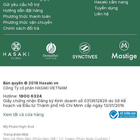
Hasaki cẩm nang
Gửi yêu cầu hỗ trợ
Tuyển dụng
Hướng dẫn đặt hàng
Liên hệ
Phương thức thanh toán
Phương thức vận chuyển
Chính sách đổi trả
Synctives
Clinic
Dermahair
Mastige
Bản quyền © 2016 Hasaki.vn
Công Ty cổ phần HASAKI VIETNAM
Hotline:
1800 6324
Giấy chứng nhận Đăng ký Kinh doanh số 0313612829 do Sở Kế
hoạch và Đầu tư Thành phố Hồ Chí Minh cấp ngày 13/01/2016
Xem tất cả cửa hàng
Mỹ Phẩm High-End
Trang Điểm Mặt
Kem Lót
/
Kem Nền
/
Phấn Nền
/
BB / CC Cream
/
Phấn Nước Cushion
/