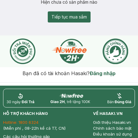
Hiện chưa có sản phẩm nào
Tiếp tục mua sắm
Bạn đã có tài khoản Hasaki?
Đăng nhập
return
nowfree
price
HỖ TRỢ KHÁCH HÀNG
VỀ HASAKI.VN
Hotline:
1800 6324
Giới thiệu Hasaki.vn
(Miễn phí , 08-22h kể cả T7, CN)
Chính sách bảo mật
Điều khoản sử dụng
Các câu hỏi thường gặp