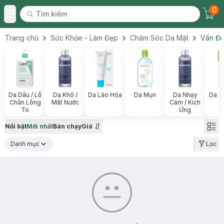
0
Tìm kiếm
Chec
Tìm kiếm
Toggle Menu
Trang chủ
Sức Khỏe - Làm Đẹp
Chăm Sóc Da Mặt
Vấn Đề
Da Dầu / Lỗ
Da Khô /
Da Lão Hóa
Da Mụn
Da Nhạy
Da X
Chân Lông
Mất Nước
Cảm / Kích
To
Ứng
Nổi bật
Mới nhất
Bán chạy
Giá
Danh mục
Lọc