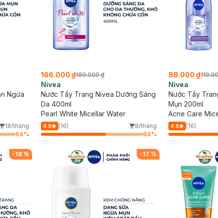
166.000 ₫
98.000 ₫
189.000 ₫
119.0
Nivea
Nivea
ăn Ngừa
Nước Tẩy Trang Nivea Dưỡng Sáng
Nước Tẩy Tran
Da 400ml
Mụn 200ml
Pearl White Micellar Water
Acne Care Mice
18/tháng
(16)
8/tháng
(16)
4.8
4.8
64
%
64
%
-
18
%
-
17
%