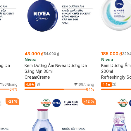
43.000 ₫
185.000 ₫
54.000 ₫
229.
Nivea
Nivea
ng Da
Kem Dưỡng Ẩm Nivea Dưỡng Da
Kem Dưỡng Ẩm
Sáng Mịn 30ml
200ml
CreamCreme
Refreshingly So
Cream
156/tháng
(8)
169/tháng
(3)
4.9
4.7
64
%
64
%
-
21
%
-
12
%