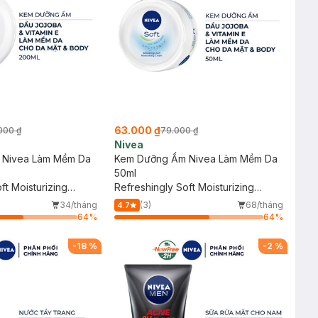
63.000 ₫
000 ₫
79.000 ₫
Nivea
 Nivea Làm Mềm Da
Kem Dưỡng Ẩm Nivea Làm Mềm Da
50ml
ft Moisturizing
Refreshingly Soft Moisturizing
Cream
34/tháng
(3)
68/tháng
4.7
64
%
64
%
-
18
%
-
2
%