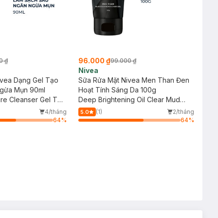
96.000 ₫
0 ₫
99.000 ₫
Nivea
ivea Dạng Gel Tạo
Sữa Rửa Mặt Nivea Men Than Đen
Ngừa Mụn 90ml
Hoạt Tính Sáng Da 100g
re Cleanser Gel To
Deep Brightening Oil Clear Mud
Foam
4/tháng
(1)
2/tháng
5.0
64
%
64
%