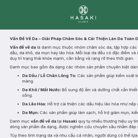
Clinic
Vấn Đề Về Da – Giải Pháp Chăm Sóc & Cải Thiện Làn Da Toàn 
Vấn đề về da
là danh mục thuộc nhóm chăm sóc da, tập hợp các s
dầu, da khô, da mụn hay lão hóa. Mỗi loại da đều có đặc điểm và 
duy trì trạng thái khỏe mạnh, cân bằng và rạng rỡ theo thời gian.
Danh mục bao gồm đa dạng các nhóm sản phẩm chuyên biệt dành
Da Dầu / Lỗ Chân Lông To:
Các sản phẩm giúp kiểm soát bã 
màng.
Da Khô / Mất Nước:
Bổ sung độ ẩm và dưỡng chất cần thiết 
sống.
Da Lão Hóa:
Hỗ trợ cải thiện các dấu hiệu lão hóa như nếp 
Da Mụn:
Các sản phẩm giúp làm sạch, hỗ trợ giảm mụn, kiểm
Danh mục
vấn đề về da
tại
Hasaki
quy tụ nhiều thương hiệu uy tí
dòng sản phẩm đa dạng, được nghiên cứu chuyên sâu nhằm đáp ứ
Tùy theo tình trạng da và nhu cầu cá nhân, người dùng có thể lự