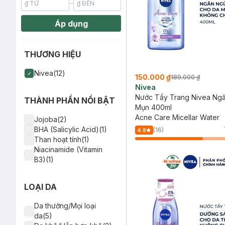
Áp dụng
THƯƠNG HIỆU
Nivea(12)
150.000 ₫
189.000 ₫
Nivea
Nước Tẩy Trang Nivea Ng
THÀNH PHẦN NỔI BẬT
Mụn 400ml
Acne Care Micellar Water
Jojoba(2)
BHA (Salicylic Acid)(1)
(16)
4.8
Than hoạt tính(1)
Niacinamide (Vitamin
B3)(1)
LOẠI DA
Da thường/Mọi loại
da(5)