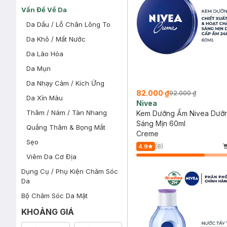
Vấn Đề Về Da
Da Dầu / Lỗ Chân Lông To
Da Khô / Mất Nước
Da Lão Hóa
Da Mụn
Da Nhạy Cảm / Kích Ứng
82.000 ₫
92.000 ₫
Da Xỉn Màu
Nivea
Thâm / Nám / Tàn Nhang
Kem Dưỡng Ẩm Nivea Dưỡ
Sáng Mịn 60ml
Quầng Thâm & Bọng Mắt
Creme
Sẹo
(8)
4.9
Viêm Da Cơ Địa
Dụng Cụ / Phụ Kiện Chăm Sóc
Da
Bộ Chăm Sóc Da Mặt
KHOẢNG GIÁ