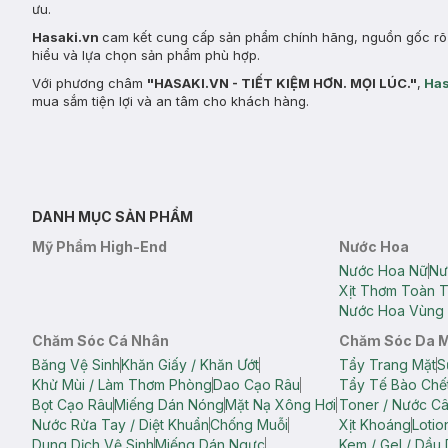
ưu.
Hasaki.vn
cam kết cung cấp sản phẩm chính hãng, nguồn gốc rõ r
hiểu và lựa chọn sản phẩm phù hợp.
Với phương châm
"HASAKI.VN - TIẾT KIỆM HƠN. MỌI LÚC."
,
Has
mua sắm tiện lợi và an tâm cho khách hàng.
DANH MỤC SẢN PHẨM
Mỹ Phẩm High-End
Nước Hoa
Nước Hoa Nữ
Nư
Xịt Thơm Toàn 
Nước Hoa Vùng 
Chăm Sóc Cá Nhân
Chăm Sóc Da 
Băng Vệ Sinh
Khăn Giấy / Khăn Ướt
Tẩy Trang Mặt
S
Khử Mùi / Làm Thơm Phòng
Dao Cạo Râu
Tẩy Tế Bào Chế
Bọt Cạo Râu
Miếng Dán Nóng
Mặt Nạ Xông Hơi
Toner / Nước C
Nước Rửa Tay / Diệt Khuẩn
Chống Muỗi
Xịt Khoáng
Lotio
Dung Dịch Vệ Sinh
Miếng Dán Ngực
Kem / Gel / Dầu