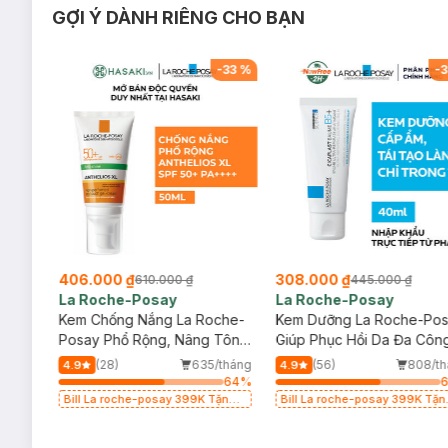
GỢI Ý DÀNH RIÊNG CHO BẠN
-
20
%
-
33
%
-
3
406.000 ₫
308.000 ₫
610.000 ₫
445.000 ₫
La Roche-Posay
La Roche-Posay
ịu
Kem Chống Nắng La Roche-
Kem Dưỡng La Roche-Po
Posay Phổ Rộng, Nâng Tông
Giúp Phục Hồi Da Đa Côn
Kiềm Dầu 50ml
Dụng 40ml
/tháng
(28)
635/tháng
(56)
808/th
4.9
4.9
64
%
64
%
g
Bill La roche-posay 399K Tặng
Bill La roche-posay 399K Tặn
(SL
Gel rửa mặt da dầu nhạy cảm
Gel rửa mặt da dầu nhạy cảm
50ml (SL có hạn)
50ml (SL có hạn)