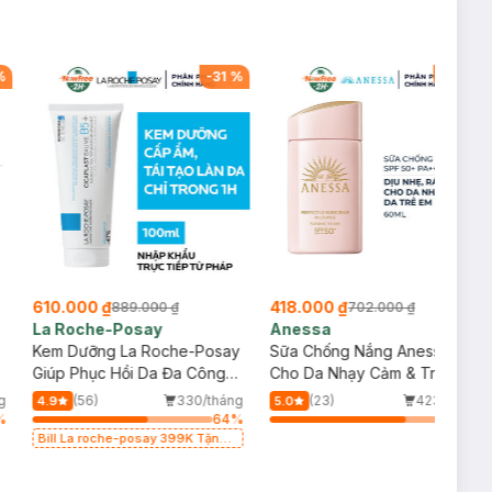
%
-
31
%
-
40
%
610.000 ₫
418.000 ₫
889.000 ₫
702.000 ₫
La Roche-Posay
Anessa
Kem Dưỡng La Roche-Posay
Sữa Chống Nắng Anessa
p
Giúp Phục Hồi Da Đa Công
Cho Da Nhạy Cảm & Trẻ Em
Dụng 100ml
60ml (Mới)
g
(56)
330/tháng
(23)
423/tháng
4.9
5.0
%
64
%
75
%
Bill La roche-posay 399K Tặng
Gel rửa mặt da dầu nhạy cảm
50ml (SL có hạn)