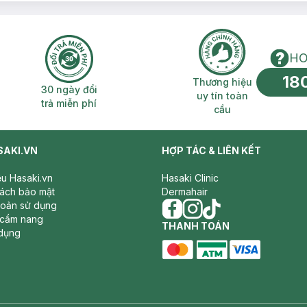
HO
18
n phí 2H
30 ngày đổi trả miễn phí
Thương hiệu uy 
Thương hiệu
30 ngày đổi
uy tín toàn
trả miễn phí
cầu
SAKI.VN
HỢP TÁC & LIÊN KẾT
iệu Hasaki.vn
Hasaki Clinic
sách bảo mật
Dermahair
hoản sử dụng
 cẩm nang
facebook
THANH TOÁN
instagram
tiktok
dụng
master card
ATM card
visa card