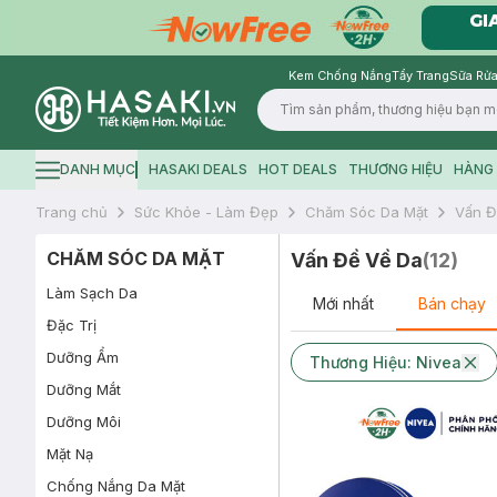
Kem Chống Nắng
Tẩy Trang
Sữa Rửa
Logo
DANH MỤC
HASAKI DEALS
HOT DEALS
THƯƠNG HIỆU
HÀNG 
Hamburger icon
Trang chủ
Sức Khỏe - Làm Đẹp
Chăm Sóc Da Mặt
Vấn Đ
CHĂM SÓC DA MẶT
Vấn Đề Về Da
(
12
)
Làm Sạch Da
Mới nhất
Bán chạy
Đặc Trị
Dưỡng Ẩm
Thương Hiệu: Nivea
Dưỡng Mắt
Dưỡng Môi
Mặt Nạ
Chống Nắng Da Mặt