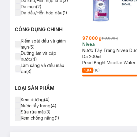
Da khô/Hỗn hợp khô(3)
Da mụn(2)
Da dầu/Hỗn hợp dầu(1)
CÔNG DỤNG CHÍNH
97.000 ₫
119.000 ₫
Kiểm soát dầu và giảm
Nivea
mụn(5)
Nước Tẩy Trang Nivea Dư
Dưỡng ẩm và cấp
Da 200ml
nước(4)
Pearl Bright Micellar Water
Làm sáng và đều màu
(16)
4.8
da(3)
LOẠI SẢN PHẨM
Kem dưỡng(4)
Nước tẩy trang(4)
Sữa rửa mặt(3)
Kem chống nắng(1)