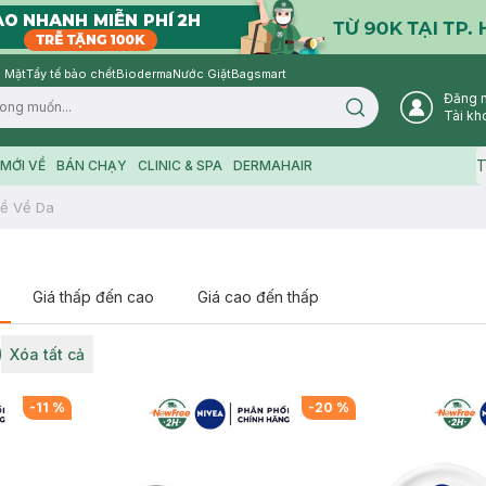
 Mặt
Tẩy tế bào chết
Bioderma
Nước Giặt
Bagsmart
Đăng 
Search icon
Tài kh
T
MỚI VỀ
BÁN CHẠY
CLINIC & SPA
DERMAHAIR
ề Về Da
Giá thấp đến cao
Giá cao đến thấp
Xóa tất cả
-
11
%
-
20
%