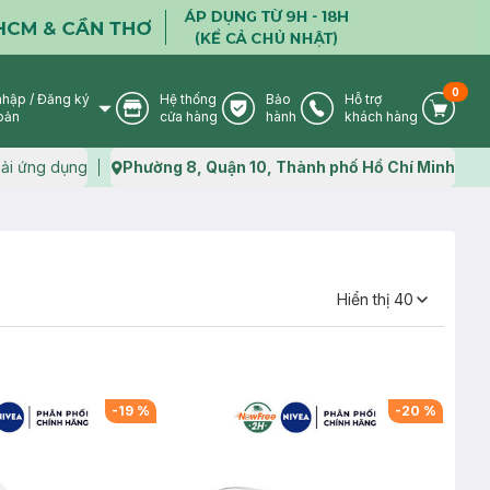
0
nhập
/
Đăng ký
Hệ thống
Bảo
Hỗ trợ
User Icon
Store Icon
Warranty Icon
Phone Icon
Cart I
oản
cửa hàng
hành
khách hàng
ải ứng dụng
Phường 8, Quận 10, Thành phố Hồ Chí Minh
Map icon
Hiển thị
40
-
19
%
-
20
%