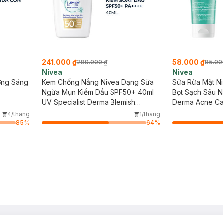
241.000 ₫
58.000 ₫
289.000 ₫
85.00
Nivea
Nivea
ỡng Sáng
Kem Chống Nắng Nivea Dạng Sữa
Sữa Rửa Mặt N
Ngừa Mụn Kiềm Dầu SPF50+ 40ml
Bọt Sạch Sâu 
UV Specialist Derma Blemish
Derma Acne Ca
Control SPF50+
Foam
4/tháng
1/tháng
85
%
64
%