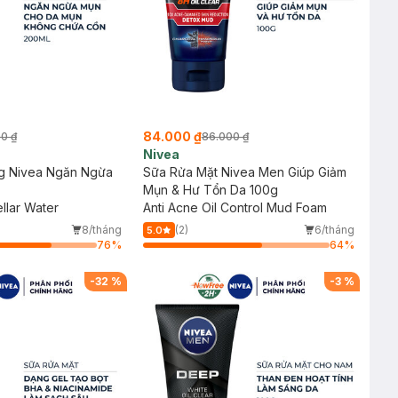
84.000 ₫
00 ₫
86.000 ₫
Nivea
g Nivea Ngăn Ngừa
Sữa Rửa Mặt Nivea Men Giúp Giảm
Mụn & Hư Tổn Da 100g
llar Water
Anti Acne Oil Control Mud Foam
8/tháng
(2)
6/tháng
5.0
76
%
64
%
-
32
%
-
3
%