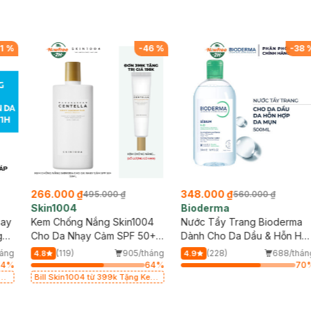
1
%
-
46
%
-
38
266.000 ₫
348.000 ₫
495.000 ₫
560.000 ₫
Skin1004
Bioderma
say
Kem Chống Nắng Skin1004
Nước Tẩy Trang Bioderma
g
Cho Da Nhạy Cảm SPF 50+
Dành Cho Da Dầu & Hỗn Hợ
50ml
500ml
áng
(119)
905/tháng
(228)
688/thán
4.8
4.9
64
%
64
%
70
g
Bill Skin1004 từ 399k Tặng Kem
Chống Nắng Cho Da Nhạy Cảm
SPF 50+ 20ml (SL Có Hạn)