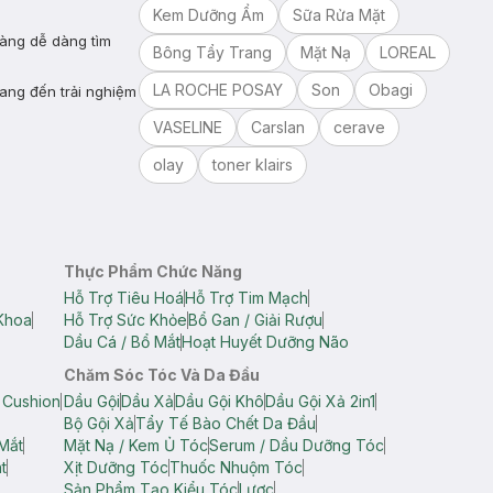
Kem Dưỡng Ẩm
Sữa Rửa Mặt
hàng dễ dàng tìm
Bông Tẩy Trang
Mặt Nạ
LOREAL
LA ROCHE POSAY
Son
Obagi
ang đến trải nghiệm
VASELINE
Carslan
cerave
olay
toner klairs
Thực Phẩm Chức Năng
Hỗ Trợ Tiêu Hoá
Hỗ Trợ Tim Mạch
Khoa
Hỗ Trợ Sức Khỏe
Bổ Gan / Giải Rượu
Dầu Cá / Bổ Mắt
Hoạt Huyết Dưỡng Não
Chăm Sóc Tóc Và Da Đầu
 Cushion
Dầu Gội
Dầu Xả
Dầu Gội Khô
Dầu Gội Xả 2in1
Bộ Gội Xả
Tẩy Tế Bào Chết Da Đầu
Mắt
Mặt Nạ / Kem Ủ Tóc
Serum / Dầu Dưỡng Tóc
t
Xịt Dưỡng Tóc
Thuốc Nhuộm Tóc
Sản Phẩm Tạo Kiểu Tóc
Lược