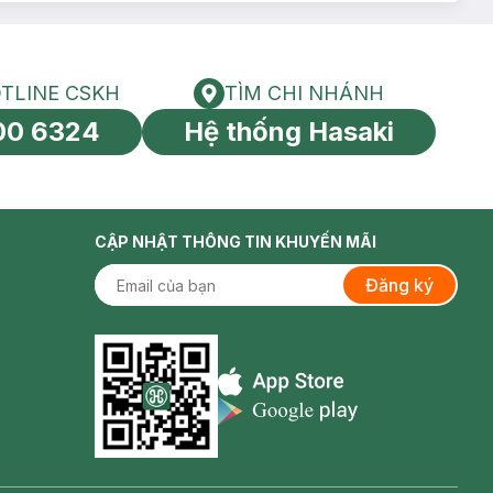
TLINE CSKH
TÌM CHI NHÁNH
HOTLINE CSKH
Tìm chi nhánh
00 6324
Hệ thống Hasaki
tín toàn cầu
CẬP NHẬT THÔNG TIN KHUYẾN MÃI
Đăng ký
Appstore icon
Goolge Play icon