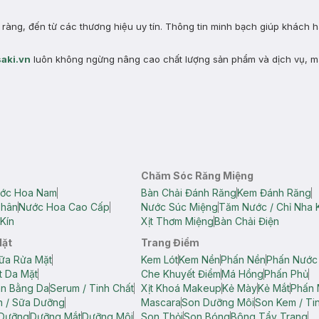
àng, đến từ các thương hiệu uy tín. Thông tin minh bạch giúp khách 
aki.vn
luôn không ngừng nâng cao chất lượng sản phẩm và dịch vụ, m
Chăm Sóc Răng Miệng
ớc Hoa Nam
Bàn Chải Đánh Răng
Kem Đánh Răng
Thân
Nước Hoa Cao Cấp
Nước Súc Miệng
Tăm Nước / Chỉ Nha 
Kín
Xịt Thơm Miệng
Bàn Chải Điện
Mặt
Trang Điểm
ữa Rửa Mặt
Kem Lót
Kem Nền
Phấn Nền
Phấn Nước
t Da Mặt
Che Khuyết Điểm
Má Hồng
Phấn Phủ
ân Bằng Da
Serum / Tinh Chất
Xịt Khoá Makeup
Kẻ Mày
Kẻ Mắt
Phấn 
n / Sữa Dưỡng
Mascara
Son Dưỡng Môi
Son Kem / Tin
 Dưỡng
Dưỡng Mắt
Dưỡng Môi
Son Thỏi
Son Bóng
Bông Tẩy Trang