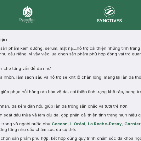
Synctives
Dermahair
Diện
ản phẩm kem dưỡng, serum, mặt nạ,...hỗ trợ cải thiện những tình trạng
nhu cầu riêng, vì vậy việc lựa chọn sản phẩm phù hợp đóng vai trò quan
 cho từng vấn đề da như:
nhờn, làm sạch sâu và hỗ trợ se khít lỗ chân lông, mang lại làn da th
giúp phục hồi hàng rào bảo vệ da, cải thiện tình trạng khô ráp, bong tr
nhăn, da kém đàn hồi, giúp làn da trông săn chắc và tươi trẻ hơn.
 soát dầu thừa và làm dịu da, góp phần cải thiện tình trạng mụn hiệu q
n trong và ngoài nước như
Cocoon
,
L'Oréal
,
La Roche-Posay
,
Garnier
ng từng nhu cầu chăm sóc da cụ thể.
a chọn sản phẩm phù hợp, kết hợp cùng quy trình chăm sóc da khoa học 