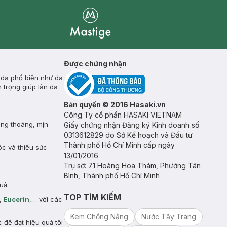
Mastige
Được chứng nhận
 da phổ biến như da
 trọng giúp làn da
Bản quyền © 2016 Hasaki.vn
Công Ty cổ phần HASAKI VIETNAM
ông thoáng, mịn
Giấy chứng nhận Đăng ký Kinh doanh số
0313612829 do Sở Kế hoạch và Đầu tư
Thành phố Hồ Chí Minh cấp ngày
óc và thiếu sức
13/01/2016
Trụ sở: 71 Hoàng Hoa Thám, Phường Tân
Bình, Thành phố Hồ Chí Minh
uả.
TOP TÌM KIẾM
,
Eucerin
,… với các
Kem Chống Nắng
Nước Tẩy Trang
để đạt hiệu quả tối