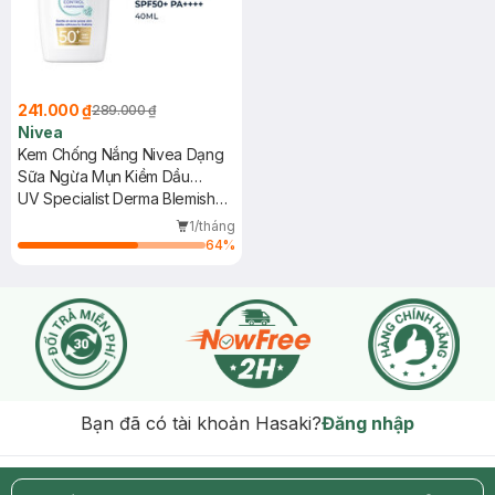
241.000 ₫
289.000 ₫
Nivea
Kem Chống Nắng Nivea Dạng
Sữa Ngừa Mụn Kiềm Dầu
SPF50+ 40ml
UV Specialist Derma Blemish
Control SPF50+
1/tháng
64
%
Bạn đã có tài khoản Hasaki?
Đăng nhập