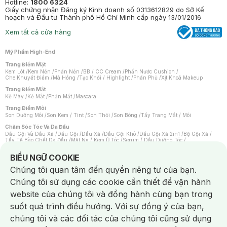
Hotline:
1800 6324
Giấy chứng nhận Đăng ký Kinh doanh số 0313612829 do Sở Kế
hoạch và Đầu tư Thành phố Hồ Chí Minh cấp ngày 13/01/2016
Xem tất cả cửa hàng
Mỹ Phẩm High-End
Trang Điểm Mặt
Kem Lót
/
Kem Nền
/
Phấn Nền
/
BB / CC Cream
/
Phấn Nước Cushion
/
Che Khuyết Điểm
/
Má Hồng
/
Tạo Khối / Highlight
/
Phấn Phủ
/
Xịt Khoá Makeup
Trang Điểm Mắt
Kẻ Mày
/
Kẻ Mắt
/
Phấn Mắt
/
Mascara
Trang Điểm Môi
Son Dưỡng Môi
/
Son Kem / Tint
/
Son Thỏi
/
Son Bóng
/
Tẩy Trang Mắt / Môi
Chăm Sóc Tóc Và Da Đầu
Dầu Gội Và Dầu Xả
/
Dầu Gội
/
Dầu Xả
/
Dầu Gội Khô
/
Dầu Gội Xả 2in1
/
Bộ Gội Xả
/
Tẩy Tế Bào Chết Da Đầu
/
Mặt Nạ / Kem Ủ Tóc
/
Serum / Dầu Dưỡng Tóc
/
Xịt Dưỡng Tóc
/
Thuốc Nhuộm Tóc
/
Sản Phẩm Tạo Kiểu Tóc
/
Dụng Cụ Chăm Sóc Tóc
/
Máy Sấy Tóc
/
Lược
/
Bộ Chăm Sóc Tóc
/
Phụ Kiện Tóc
Notice about cookies usage
BIỂU NGỮ COOKIE
Chăm Sóc Cơ Thể
Chúng tôi quan tâm đến quyền riêng tư của bạn.
Kem Tẩy Lông
/
Dụng Cụ Tẩy Lông
Chúng tôi sử dụng các cookie cần thiết để vận hành
Nước Hoa
Nước Hoa Nữ
/
Nước Hoa Nam
/
Nước Hoa Cao Cấp
/
Xịt Thơm Toàn Thân
/
website của chúng tôi và đồng hành cùng bạn trong
Nước Hoa Vùng Kín
suốt quá trình điều hướng. Với sự đồng ý của bạn,
Chăm Sóc Cá Nhân
Chống Muỗi
/
Khẩu Trang
/
Máy Massage
/
Mặt Nạ Xông Hơi
/
Nước Rửa Tay
/
chúng tôi và các đối tác của chúng tôi cũng sử dụng
Sản Phẩm Chăm Sóc Khác
/
Bàn Chải Đánh Răng
/
Bàn Chải Điện
/
Hỗ Trợ Trắng Răng
/
Kem Đánh Răng
/
Máy Tăm Nước
/
Nước Súc Miệng
/