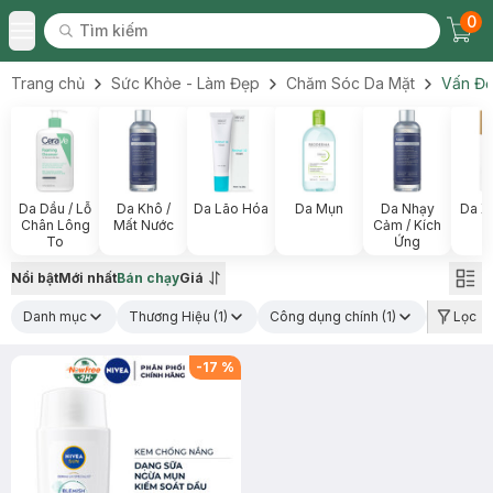
0
Tìm kiếm
Chec
Tìm kiếm
Toggle Menu
Trang chủ
Sức Khỏe - Làm Đẹp
Chăm Sóc Da Mặt
Vấn Đề
Da Dầu / Lỗ
Da Khô /
Da Lão Hóa
Da Mụn
Da Nhạy
Da X
Chân Lông
Mất Nước
Cảm / Kích
To
Ứng
Nổi bật
Mới nhất
Bán chạy
Giá
Danh mục
Thương Hiệu
(1)
Công dụng chính
(1)
Loại sả
Lọc
-
17
%