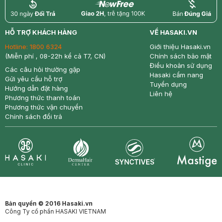
return
nowfree
price
HỖ TRỢ KHÁCH HÀNG
VỀ HASAKI.VN
Hotline:
1800 6324
Giới thiệu Hasaki.vn
(Miễn phí , 08-22h kể cả T7, CN)
Chính sách bảo mật
Điều khoản sử dụng
Các câu hỏi thường gặp
Hasaki cẩm nang
Gửi yêu cầu hỗ trợ
Tuyển dụng
Hướng dẫn đặt hàng
Liên hệ
Phương thức thanh toán
Phương thức vận chuyển
Chính sách đổi trả
Synctives
Clinic
Dermahair
Mastige
Bản quyền © 2016 Hasaki.vn
Công Ty cổ phần HASAKI VIETNAM