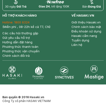
return
nowfree
price
HỖ TRỢ KHÁCH HÀNG
VỀ HASAKI.VN
Hotline:
1800 6324
Giới thiệu Hasaki.vn
(Miễn phí , 08-22h kể cả T7, CN)
Chính sách bảo mật
Điều khoản sử dụng
Các câu hỏi thường gặp
Hasaki cẩm nang
Gửi yêu cầu hỗ trợ
Tuyển dụng
Hướng dẫn đặt hàng
Liên hệ
Phương thức thanh toán
Phương thức vận chuyển
Chính sách đổi trả
Synctives
Clinic
Dermahair
Mastige
Bản quyền © 2016 Hasaki.vn
Công Ty cổ phần HASAKI VIETNAM