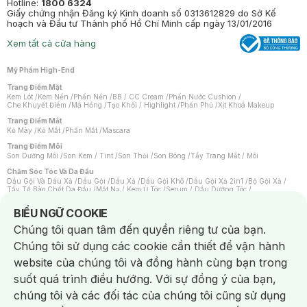
Hotline:
1800 6324
Giấy chứng nhận Đăng ký Kinh doanh số 0313612829 do Sở Kế
hoạch và Đầu tư Thành phố Hồ Chí Minh cấp ngày 13/01/2016
Xem tất cả cửa hàng
Mỹ Phẩm High-End
Trang Điểm Mặt
Kem Lót
/
Kem Nền
/
Phấn Nền
/
BB / CC Cream
/
Phấn Nước Cushion
/
Che Khuyết Điểm
/
Má Hồng
/
Tạo Khối / Highlight
/
Phấn Phủ
/
Xịt Khoá Makeup
Trang Điểm Mắt
Kẻ Mày
/
Kẻ Mắt
/
Phấn Mắt
/
Mascara
Trang Điểm Môi
Son Dưỡng Môi
/
Son Kem / Tint
/
Son Thỏi
/
Son Bóng
/
Tẩy Trang Mắt / Môi
Chăm Sóc Tóc Và Da Đầu
Dầu Gội Và Dầu Xả
/
Dầu Gội
/
Dầu Xả
/
Dầu Gội Khô
/
Dầu Gội Xả 2in1
/
Bộ Gội Xả
/
Tẩy Tế Bào Chết Da Đầu
/
Mặt Nạ / Kem Ủ Tóc
/
Serum / Dầu Dưỡng Tóc
/
Xịt Dưỡng Tóc
/
Thuốc Nhuộm Tóc
/
Sản Phẩm Tạo Kiểu Tóc
/
Dụng Cụ Chăm Sóc Tóc
/
Máy Sấy Tóc
/
Lược
/
Bộ Chăm Sóc Tóc
/
Phụ Kiện Tóc
Notice about cookies usage
BIỂU NGỮ COOKIE
Chăm Sóc Cơ Thể
Chúng tôi quan tâm đến quyền riêng tư của bạn.
Kem Tẩy Lông
/
Dụng Cụ Tẩy Lông
Chúng tôi sử dụng các cookie cần thiết để vận hành
Nước Hoa
Nước Hoa Nữ
/
Nước Hoa Nam
/
Nước Hoa Cao Cấp
/
Xịt Thơm Toàn Thân
/
website của chúng tôi và đồng hành cùng bạn trong
Nước Hoa Vùng Kín
suốt quá trình điều hướng. Với sự đồng ý của bạn,
Chăm Sóc Cá Nhân
Chống Muỗi
/
Khẩu Trang
/
Máy Massage
/
Mặt Nạ Xông Hơi
/
Nước Rửa Tay
/
chúng tôi và các đối tác của chúng tôi cũng sử dụng
Sản Phẩm Chăm Sóc Khác
/
Bàn Chải Đánh Răng
/
Bàn Chải Điện
/
Hỗ Trợ Trắng Răng
/
Kem Đánh Răng
/
Máy Tăm Nước
/
Nước Súc Miệng
/