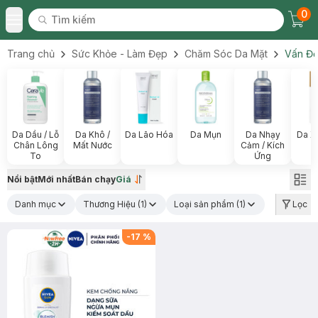
0
Tìm kiếm
Chec
Tìm kiếm
Toggle Menu
Trang chủ
Sức Khỏe - Làm Đẹp
Chăm Sóc Da Mặt
Vấn Đề
Da Dầu / Lỗ
Da Khô /
Da Lão Hóa
Da Mụn
Da Nhạy
Da X
Chân Lông
Mất Nước
Cảm / Kích
To
Ứng
Nổi bật
Mới nhất
Bán chạy
Giá
Danh mục
Thương Hiệu
(1)
Loại sản phẩm
(1)
Lọc
-
17
%