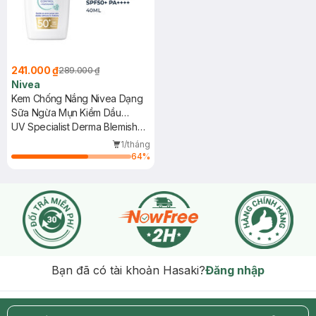
241.000 ₫
289.000 ₫
Nivea
Kem Chống Nắng Nivea Dạng
Sữa Ngừa Mụn Kiềm Dầu
SPF50+ 40ml
UV Specialist Derma Blemish
Control SPF50+
1/tháng
64
%
Bạn đã có tài khoản Hasaki?
Đăng nhập