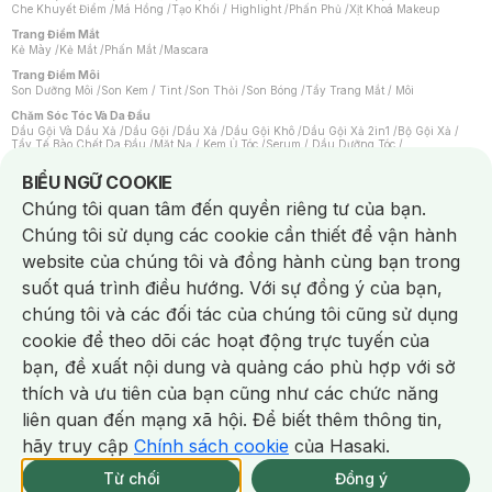
Che Khuyết Điểm
/
Má Hồng
/
Tạo Khối / Highlight
/
Phấn Phủ
/
Xịt Khoá Makeup
Trang Điểm Mắt
Kẻ Mày
/
Kẻ Mắt
/
Phấn Mắt
/
Mascara
Trang Điểm Môi
Son Dưỡng Môi
/
Son Kem / Tint
/
Son Thỏi
/
Son Bóng
/
Tẩy Trang Mắt / Môi
Chăm Sóc Tóc Và Da Đầu
Dầu Gội Và Dầu Xả
/
Dầu Gội
/
Dầu Xả
/
Dầu Gội Khô
/
Dầu Gội Xả 2in1
/
Bộ Gội Xả
/
Tẩy Tế Bào Chết Da Đầu
/
Mặt Nạ / Kem Ủ Tóc
/
Serum / Dầu Dưỡng Tóc
/
Xịt Dưỡng Tóc
/
Thuốc Nhuộm Tóc
/
Sản Phẩm Tạo Kiểu Tóc
/
Dụng Cụ Chăm Sóc Tóc
/
Máy Sấy Tóc
/
Lược
/
Bộ Chăm Sóc Tóc
/
Phụ Kiện Tóc
Notice about cookies usage
BIỂU NGỮ COOKIE
Chăm Sóc Cơ Thể
Chúng tôi quan tâm đến quyền riêng tư của bạn.
Kem Tẩy Lông
/
Dụng Cụ Tẩy Lông
Chúng tôi sử dụng các cookie cần thiết để vận hành
Nước Hoa
Nước Hoa Nữ
/
Nước Hoa Nam
/
Nước Hoa Cao Cấp
/
Xịt Thơm Toàn Thân
/
website của chúng tôi và đồng hành cùng bạn trong
Nước Hoa Vùng Kín
suốt quá trình điều hướng. Với sự đồng ý của bạn,
Chăm Sóc Cá Nhân
Chống Muỗi
/
Khẩu Trang
/
Máy Massage
/
Mặt Nạ Xông Hơi
/
Nước Rửa Tay
/
chúng tôi và các đối tác của chúng tôi cũng sử dụng
Sản Phẩm Chăm Sóc Khác
/
Bàn Chải Đánh Răng
/
Bàn Chải Điện
/
Hỗ Trợ Trắng Răng
/
Kem Đánh Răng
/
Máy Tăm Nước
/
Nước Súc Miệng
/
cookie để theo dõi các hoạt động trực tuyến của
Tăm / Chỉ Nha Khoa
/
Xịt Thơm Miệng
/
Dung Dịch Vệ Sinh
/
Dưỡng Vùng Kín
/
Khăn Ướt Vệ Sinh Vùng Kín
/
Băng Vệ Sinh
/
Tampon
/
Bọt Cạo Râu
/
Dao Cạo Râu
/
bạn, đề xuất nội dung và quảng cáo phù hợp với sở
Máy Cạo Râu
Chat i
thích và ưu tiên của bạn cũng như các chức năng
Vấn Đề Về Da
Da Dầu / Lỗ Chân Lông To
/
Da Khô / Mất Nước
/
Da Lão Hóa
/
Da Mụn
/
liên quan đến mạng xã hội. Để biết thêm thông tin,
Da Nhạy Cảm / Kích Ứng
/
Da Xỉn Màu
/
Thâm / Nám / Tàn Nhang
/
Quầng Thâm & Bọng Mắt
/
Sẹo
/
Viêm Da Cơ Địa
hãy truy cập
Chính sách cookie
của Hasaki.
Giao Nhanh Miễn Phí 2H.
Dụng Cụ / Phụ Kiện Chăm Sóc Da
tại 339 Chi Nhánh (Trễ tặng 100K)
Từ chối
Đồng ý
Bông Tẩy Trang
/
Khăn Lau Mặt Khô
/
Dụng Cụ / Máy Rửa Mặt
/
Máy Chăm Sóc Da
/