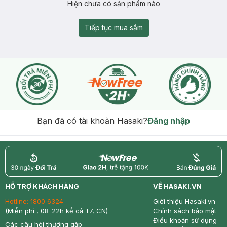
Hiện chưa có sản phẩm nào
Tiếp tục mua sắm
Bạn đã có tài khoản Hasaki?
Đăng nhập
return
nowfree
price
HỖ TRỢ KHÁCH HÀNG
VỀ HASAKI.VN
Hotline:
1800 6324
Giới thiệu Hasaki.vn
(Miễn phí , 08-22h kể cả T7, CN)
Chính sách bảo mật
Điều khoản sử dụng
Các câu hỏi thường gặp