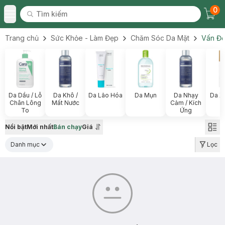
0
Tìm kiếm
Chec
Tìm kiếm
Toggle Menu
Trang chủ
Sức Khỏe - Làm Đẹp
Chăm Sóc Da Mặt
Vấn Đề
Da Dầu / Lỗ
Da Khô /
Da Lão Hóa
Da Mụn
Da Nhạy
Da X
Chân Lông
Mất Nước
Cảm / Kích
To
Ứng
Nổi bật
Mới nhất
Bán chạy
Giá
Danh mục
Lọc