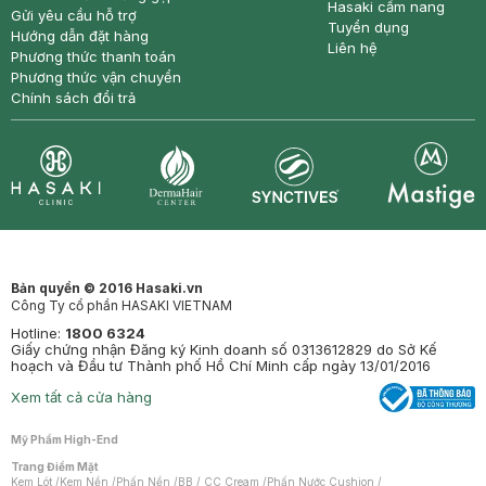
Hasaki cẩm nang
Gửi yêu cầu hỗ trợ
Tuyển dụng
Hướng dẫn đặt hàng
Liên hệ
Phương thức thanh toán
Phương thức vận chuyển
Chính sách đổi trả
Synctives
Clinic
Dermahair
Mastige
Bản quyền © 2016 Hasaki.vn
Công Ty cổ phần HASAKI VIETNAM
Hotline:
1800 6324
Giấy chứng nhận Đăng ký Kinh doanh số 0313612829 do Sở Kế
hoạch và Đầu tư Thành phố Hồ Chí Minh cấp ngày 13/01/2016
Xem tất cả cửa hàng
Mỹ Phẩm High-End
Trang Điểm Mặt
Kem Lót
/
Kem Nền
/
Phấn Nền
/
BB / CC Cream
/
Phấn Nước Cushion
/