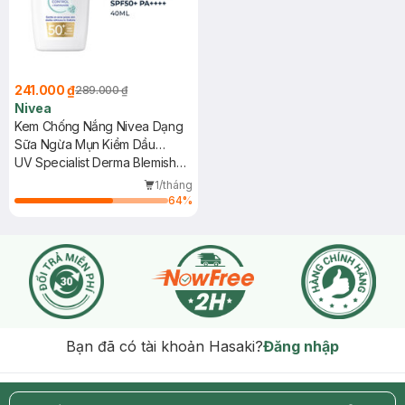
241.000 ₫
289.000 ₫
Nivea
Kem Chống Nắng Nivea Dạng
Sữa Ngừa Mụn Kiềm Dầu
SPF50+ 40ml
UV Specialist Derma Blemish
Control SPF50+
1/tháng
64
%
Bạn đã có tài khoản Hasaki?
Đăng nhập