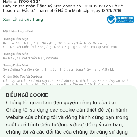
Hotline:
1800 6324
Giấy chứng nhận Đăng ký Kinh doanh số 0313612829 do Sở Kế
hoạch và Đầu tư Thành phố Hồ Chí Minh cấp ngày 13/01/2016
Xem tất cả cửa hàng
Mỹ Phẩm High-End
Trang Điểm Mặt
Kem Lót
/
Kem Nền
/
Phấn Nền
/
BB / CC Cream
/
Phấn Nước Cushion
/
Che Khuyết Điểm
/
Má Hồng
/
Tạo Khối / Highlight
/
Phấn Phủ
/
Xịt Khoá Makeup
Trang Điểm Mắt
Kẻ Mày
/
Kẻ Mắt
/
Phấn Mắt
/
Mascara
Trang Điểm Môi
Son Dưỡng Môi
/
Son Kem / Tint
/
Son Thỏi
/
Son Bóng
/
Tẩy Trang Mắt / Môi
Chăm Sóc Tóc Và Da Đầu
Dầu Gội Và Dầu Xả
/
Dầu Gội
/
Dầu Xả
/
Dầu Gội Khô
/
Dầu Gội Xả 2in1
/
Bộ Gội Xả
/
Tẩy Tế Bào Chết Da Đầu
/
Mặt Nạ / Kem Ủ Tóc
/
Serum / Dầu Dưỡng Tóc
/
Xịt Dưỡng Tóc
/
Thuốc Nhuộm Tóc
/
Sản Phẩm Tạo Kiểu Tóc
/
Dụng Cụ Chăm Sóc Tóc
/
Máy Sấy Tóc
/
Lược
/
Bộ Chăm Sóc Tóc
/
Phụ Kiện Tóc
Notice about cookies usage
BIỂU NGỮ COOKIE
Chăm Sóc Cơ Thể
Chúng tôi quan tâm đến quyền riêng tư của bạn.
Kem Tẩy Lông
/
Dụng Cụ Tẩy Lông
Chúng tôi sử dụng các cookie cần thiết để vận hành
Nước Hoa
Nước Hoa Nữ
/
Nước Hoa Nam
/
Nước Hoa Cao Cấp
/
Xịt Thơm Toàn Thân
/
website của chúng tôi và đồng hành cùng bạn trong
Nước Hoa Vùng Kín
suốt quá trình điều hướng. Với sự đồng ý của bạn,
Chăm Sóc Cá Nhân
Chống Muỗi
/
Khẩu Trang
/
Máy Massage
/
Mặt Nạ Xông Hơi
/
Nước Rửa Tay
/
chúng tôi và các đối tác của chúng tôi cũng sử dụng
Sản Phẩm Chăm Sóc Khác
/
Bàn Chải Đánh Răng
/
Bàn Chải Điện
/
Hỗ Trợ Trắng Răng
/
Kem Đánh Răng
/
Máy Tăm Nước
/
Nước Súc Miệng
/