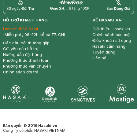
return
nowfree
price
HỖ TRỢ KHÁCH HÀNG
VỀ HASAKI.VN
Hotline:
1800 6324
Giới thiệu Hasaki.vn
(Miễn phí , 08-22h kể cả T7, CN)
Chính sách bảo mật
Điều khoản sử dụng
Các câu hỏi thường gặp
Hasaki cẩm nang
Gửi yêu cầu hỗ trợ
Tuyển dụng
Hướng dẫn đặt hàng
Liên hệ
Phương thức thanh toán
Phương thức vận chuyển
Chính sách đổi trả
Synctives
Clinic
Dermahair
Mastige
Bản quyền © 2016 Hasaki.vn
Công Ty cổ phần HASAKI VIETNAM