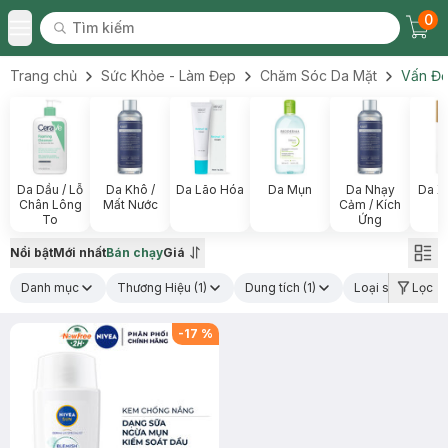
0
Tìm kiếm
Chec
Tìm kiếm
Toggle Menu
Trang chủ
Sức Khỏe - Làm Đẹp
Chăm Sóc Da Mặt
Vấn Đề
Da Dầu / Lỗ
Da Khô /
Da Lão Hóa
Da Mụn
Da Nhạy
Da X
Chân Lông
Mất Nước
Cảm / Kích
To
Ứng
Nổi bật
Mới nhất
Bán chạy
Giá
Danh mục
Thương Hiệu
(1)
Dung tích
(1)
Loại sản phẩm
Lọc
(
-
17
%