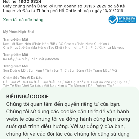
Hotline:
1800 6324
Giấy chứng nhận Đăng ký Kinh doanh số 0313612829 do Sở Kế
hoạch và Đầu tư Thành phố Hồ Chí Minh cấp ngày 13/01/2016
Xem tất cả cửa hàng
Mỹ Phẩm High-End
Trang Điểm Mặt
Kem Lót
/
Kem Nền
/
Phấn Nền
/
BB / CC Cream
/
Phấn Nước Cushion
/
Che Khuyết Điểm
/
Má Hồng
/
Tạo Khối / Highlight
/
Phấn Phủ
/
Xịt Khoá Makeup
Trang Điểm Mắt
Kẻ Mày
/
Kẻ Mắt
/
Phấn Mắt
/
Mascara
Trang Điểm Môi
Son Dưỡng Môi
/
Son Kem / Tint
/
Son Thỏi
/
Son Bóng
/
Tẩy Trang Mắt / Môi
Chăm Sóc Tóc Và Da Đầu
Dầu Gội Và Dầu Xả
/
Dầu Gội
/
Dầu Xả
/
Dầu Gội Khô
/
Dầu Gội Xả 2in1
/
Bộ Gội Xả
/
Tẩy Tế Bào Chết Da Đầu
/
Mặt Nạ / Kem Ủ Tóc
/
Serum / Dầu Dưỡng Tóc
/
Xịt Dưỡng Tóc
/
Thuốc Nhuộm Tóc
/
Sản Phẩm Tạo Kiểu Tóc
/
Dụng Cụ Chăm Sóc Tóc
/
Máy Sấy Tóc
/
Lược
/
Bộ Chăm Sóc Tóc
/
Phụ Kiện Tóc
Notice about cookies usage
BIỂU NGỮ COOKIE
Chăm Sóc Cơ Thể
Chúng tôi quan tâm đến quyền riêng tư của bạn.
Kem Tẩy Lông
/
Dụng Cụ Tẩy Lông
Chúng tôi sử dụng các cookie cần thiết để vận hành
Nước Hoa
Nước Hoa Nữ
/
Nước Hoa Nam
/
Nước Hoa Cao Cấp
/
Xịt Thơm Toàn Thân
/
website của chúng tôi và đồng hành cùng bạn trong
Nước Hoa Vùng Kín
suốt quá trình điều hướng. Với sự đồng ý của bạn,
Chăm Sóc Cá Nhân
Chống Muỗi
/
Khẩu Trang
/
Máy Massage
/
Mặt Nạ Xông Hơi
/
Nước Rửa Tay
/
chúng tôi và các đối tác của chúng tôi cũng sử dụng
Sản Phẩm Chăm Sóc Khác
/
Bàn Chải Đánh Răng
/
Bàn Chải Điện
/
Hỗ Trợ Trắng Răng
/
Kem Đánh Răng
/
Máy Tăm Nước
/
Nước Súc Miệng
/