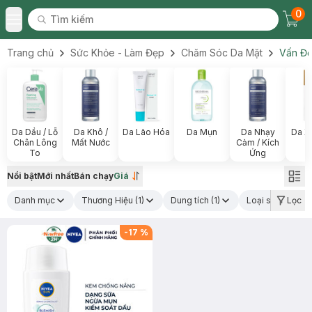
0
Tìm kiếm
Chec
Tìm kiếm
Toggle Menu
Trang chủ
Sức Khỏe - Làm Đẹp
Chăm Sóc Da Mặt
Vấn Đề
Da Dầu / Lỗ
Da Khô /
Da Lão Hóa
Da Mụn
Da Nhạy
Da X
Chân Lông
Mất Nước
Cảm / Kích
To
Ứng
Nổi bật
Mới nhất
Bán chạy
Giá
Danh mục
Thương Hiệu
(1)
Dung tích
(1)
Loại sản phẩm
Lọc
(
-
17
%