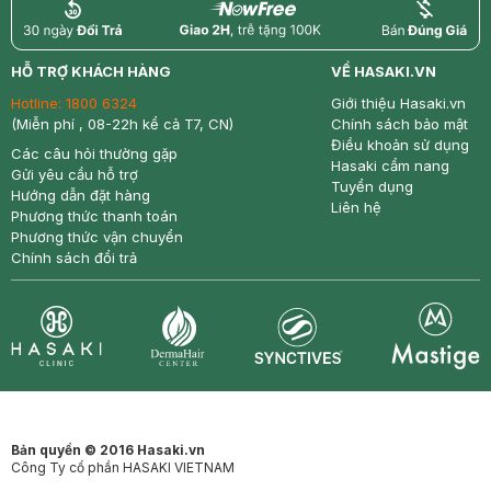
return
nowfree
price
HỖ TRỢ KHÁCH HÀNG
VỀ HASAKI.VN
Hotline:
1800 6324
Giới thiệu Hasaki.vn
(Miễn phí , 08-22h kể cả T7, CN)
Chính sách bảo mật
Điều khoản sử dụng
Các câu hỏi thường gặp
Hasaki cẩm nang
Gửi yêu cầu hỗ trợ
Tuyển dụng
Hướng dẫn đặt hàng
Liên hệ
Phương thức thanh toán
Phương thức vận chuyển
Chính sách đổi trả
Synctives
Clinic
Dermahair
Mastige
Bản quyền © 2016 Hasaki.vn
Công Ty cổ phần HASAKI VIETNAM