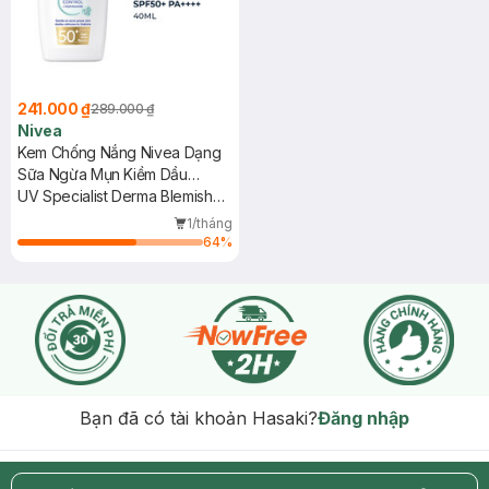
241.000 ₫
289.000 ₫
Nivea
Kem Chống Nắng Nivea Dạng
Sữa Ngừa Mụn Kiềm Dầu
SPF50+ 40ml
UV Specialist Derma Blemish
Control SPF50+
1/tháng
64
%
Bạn đã có tài khoản Hasaki?
Đăng nhập