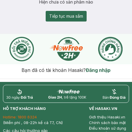
Hiện chưa có sản phẩm nào
Tiếp tục mua sắm
Bạn đã có tài khoản Hasaki?
Đăng nhập
return
nowfree
price
HỖ TRỢ KHÁCH HÀNG
VỀ HASAKI.VN
Hotline:
1800 6324
Giới thiệu Hasaki.vn
(Miễn phí , 08-22h kể cả T7, CN)
Chính sách bảo mật
Điều khoản sử dụng
Các câu hỏi thường gặp