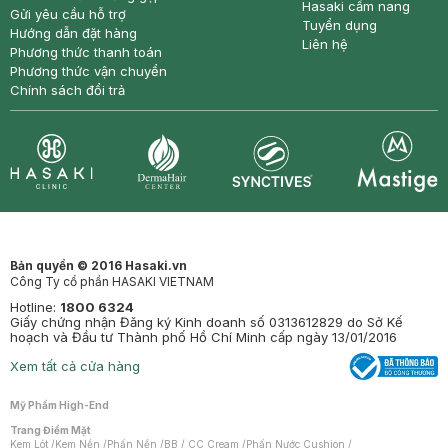
Hasaki cẩm nang
Gửi yêu cầu hỗ trợ
Tuyển dụng
Hướng dẫn đặt hàng
Liên hệ
Phương thức thanh toán
Phương thức vận chuyển
Chính sách đổi trả
Synctives
Clinic
Dermahair
Mastige
Bản quyền © 2016 Hasaki.vn
Công Ty cổ phần HASAKI VIETNAM
Hotline:
1800 6324
Giấy chứng nhận Đăng ký Kinh doanh số 0313612829 do Sở Kế
hoạch và Đầu tư Thành phố Hồ Chí Minh cấp ngày 13/01/2016
Xem tất cả cửa hàng
Mỹ Phẩm High-End
Trang Điểm Mặt
Kem Lót
/
Kem Nền
/
Phấn Nền
/
BB / CC Cream
/
Phấn Nước Cushion
/