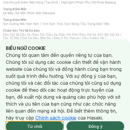
Che Khuyết Điểm
/
Má Hồng
/
Tạo Khối / Highlight
/
Phấn Phủ
/
Xịt Khoá Makeup
Trang Điểm Mắt
Kẻ Mày
/
Kẻ Mắt
/
Phấn Mắt
/
Mascara
Trang Điểm Môi
Son Dưỡng Môi
/
Son Kem / Tint
/
Son Thỏi
/
Son Bóng
/
Tẩy Trang Mắt / Môi
Chăm Sóc Tóc Và Da Đầu
Dầu Gội Và Dầu Xả
/
Dầu Gội
/
Dầu Xả
/
Dầu Gội Khô
/
Dầu Gội Xả 2in1
/
Bộ Gội Xả
/
Tẩy Tế Bào Chết Da Đầu
/
Mặt Nạ / Kem Ủ Tóc
/
Serum / Dầu Dưỡng Tóc
/
Xịt Dưỡng Tóc
/
Thuốc Nhuộm Tóc
/
Sản Phẩm Tạo Kiểu Tóc
/
Dụng Cụ Chăm Sóc Tóc
/
Máy Sấy Tóc
/
Lược
/
Bộ Chăm Sóc Tóc
/
Phụ Kiện Tóc
Notice about cookies usage
BIỂU NGỮ COOKIE
Chăm Sóc Cơ Thể
Chúng tôi quan tâm đến quyền riêng tư của bạn.
Kem Tẩy Lông
/
Dụng Cụ Tẩy Lông
Chúng tôi sử dụng các cookie cần thiết để vận hành
Nước Hoa
Nước Hoa Nữ
/
Nước Hoa Nam
/
Nước Hoa Cao Cấp
/
Xịt Thơm Toàn Thân
/
website của chúng tôi và đồng hành cùng bạn trong
Nước Hoa Vùng Kín
suốt quá trình điều hướng. Với sự đồng ý của bạn,
Chăm Sóc Cá Nhân
Chống Muỗi
/
Khẩu Trang
/
Máy Massage
/
Mặt Nạ Xông Hơi
/
Nước Rửa Tay
/
chúng tôi và các đối tác của chúng tôi cũng sử dụng
Sản Phẩm Chăm Sóc Khác
/
Bàn Chải Đánh Răng
/
Bàn Chải Điện
/
Hỗ Trợ Trắng Răng
/
Kem Đánh Răng
/
Máy Tăm Nước
/
Nước Súc Miệng
/
cookie để theo dõi các hoạt động trực tuyến của
Tăm / Chỉ Nha Khoa
/
Xịt Thơm Miệng
/
Dung Dịch Vệ Sinh
/
Dưỡng Vùng Kín
/
Khăn Ướt Vệ Sinh Vùng Kín
/
Băng Vệ Sinh
/
Tampon
/
Bọt Cạo Râu
/
Dao Cạo Râu
/
bạn, đề xuất nội dung và quảng cáo phù hợp với sở
Máy Cạo Râu
Chat i
thích và ưu tiên của bạn cũng như các chức năng
Vấn Đề Về Da
Da Dầu / Lỗ Chân Lông To
/
Da Khô / Mất Nước
/
Da Lão Hóa
/
Da Mụn
/
liên quan đến mạng xã hội. Để biết thêm thông tin,
Da Nhạy Cảm / Kích Ứng
/
Da Xỉn Màu
/
Thâm / Nám / Tàn Nhang
/
Quầng Thâm & Bọng Mắt
/
Sẹo
/
Viêm Da Cơ Địa
hãy truy cập
Chính sách cookie
của Hasaki.
Giao Nhanh Miễn Phí 2H.
Dụng Cụ / Phụ Kiện Chăm Sóc Da
tại 339 Chi Nhánh (Trễ tặng 100K)
Từ chối
Đồng ý
Bông Tẩy Trang
/
Khăn Lau Mặt Khô
/
Dụng Cụ / Máy Rửa Mặt
/
Máy Chăm Sóc Da
/