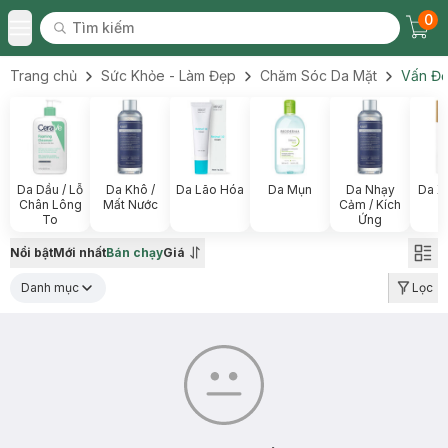
0
Tìm kiếm
Chec
Tìm kiếm
Toggle Menu
Trang chủ
Sức Khỏe - Làm Đẹp
Chăm Sóc Da Mặt
Vấn Đề
Da Dầu / Lỗ
Da Khô /
Da Lão Hóa
Da Mụn
Da Nhạy
Da X
Chân Lông
Mất Nước
Cảm / Kích
To
Ứng
Nổi bật
Mới nhất
Bán chạy
Giá
Danh mục
Lọc