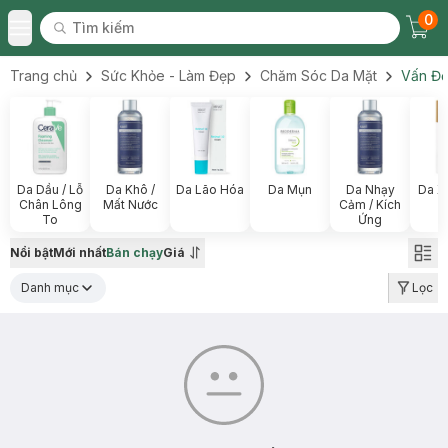
0
Tìm kiếm
Chec
Tìm kiếm
Toggle Menu
Trang chủ
Sức Khỏe - Làm Đẹp
Chăm Sóc Da Mặt
Vấn Đề
Da Dầu / Lỗ
Da Khô /
Da Lão Hóa
Da Mụn
Da Nhạy
Da X
Chân Lông
Mất Nước
Cảm / Kích
To
Ứng
Nổi bật
Mới nhất
Bán chạy
Giá
Danh mục
Lọc