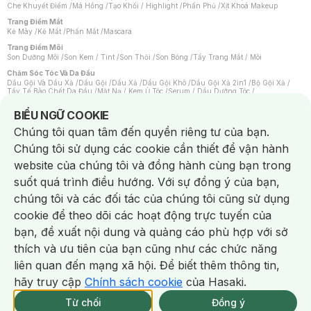
Che Khuyết Điểm
/
Má Hồng
/
Tạo Khối / Highlight
/
Phấn Phủ
/
Xịt Khoá Makeup
Trang Điểm Mắt
Kẻ Mày
/
Kẻ Mắt
/
Phấn Mắt
/
Mascara
Trang Điểm Môi
Son Dưỡng Môi
/
Son Kem / Tint
/
Son Thỏi
/
Son Bóng
/
Tẩy Trang Mắt / Môi
Chăm Sóc Tóc Và Da Đầu
Dầu Gội Và Dầu Xả
/
Dầu Gội
/
Dầu Xả
/
Dầu Gội Khô
/
Dầu Gội Xả 2in1
/
Bộ Gội Xả
/
Tẩy Tế Bào Chết Da Đầu
/
Mặt Nạ / Kem Ủ Tóc
/
Serum / Dầu Dưỡng Tóc
/
Xịt Dưỡng Tóc
/
Thuốc Nhuộm Tóc
/
Sản Phẩm Tạo Kiểu Tóc
/
Dụng Cụ Chăm Sóc Tóc
/
Máy Sấy Tóc
/
Lược
/
Bộ Chăm Sóc Tóc
/
Phụ Kiện Tóc
Notice about cookies usage
BIỂU NGỮ COOKIE
Chăm Sóc Cơ Thể
Chúng tôi quan tâm đến quyền riêng tư của bạn.
Kem Tẩy Lông
/
Dụng Cụ Tẩy Lông
Chúng tôi sử dụng các cookie cần thiết để vận hành
Nước Hoa
Nước Hoa Nữ
/
Nước Hoa Nam
/
Nước Hoa Cao Cấp
/
Xịt Thơm Toàn Thân
/
website của chúng tôi và đồng hành cùng bạn trong
Nước Hoa Vùng Kín
suốt quá trình điều hướng. Với sự đồng ý của bạn,
Chăm Sóc Cá Nhân
Chống Muỗi
/
Khẩu Trang
/
Máy Massage
/
Mặt Nạ Xông Hơi
/
Nước Rửa Tay
/
chúng tôi và các đối tác của chúng tôi cũng sử dụng
Sản Phẩm Chăm Sóc Khác
/
Bàn Chải Đánh Răng
/
Bàn Chải Điện
/
Hỗ Trợ Trắng Răng
/
Kem Đánh Răng
/
Máy Tăm Nước
/
Nước Súc Miệng
/
cookie để theo dõi các hoạt động trực tuyến của
Tăm / Chỉ Nha Khoa
/
Xịt Thơm Miệng
/
Dung Dịch Vệ Sinh
/
Dưỡng Vùng Kín
/
Khăn Ướt Vệ Sinh Vùng Kín
/
Băng Vệ Sinh
/
Tampon
/
Bọt Cạo Râu
/
Dao Cạo Râu
/
bạn, đề xuất nội dung và quảng cáo phù hợp với sở
Máy Cạo Râu
Chat i
thích và ưu tiên của bạn cũng như các chức năng
Vấn Đề Về Da
Da Dầu / Lỗ Chân Lông To
/
Da Khô / Mất Nước
/
Da Lão Hóa
/
Da Mụn
/
liên quan đến mạng xã hội. Để biết thêm thông tin,
Da Nhạy Cảm / Kích Ứng
/
Da Xỉn Màu
/
Thâm / Nám / Tàn Nhang
/
Quầng Thâm & Bọng Mắt
/
Sẹo
/
Viêm Da Cơ Địa
hãy truy cập
Chính sách cookie
của Hasaki.
Giao Nhanh Miễn Phí 2H.
Dụng Cụ / Phụ Kiện Chăm Sóc Da
tại 337 Chi Nhánh (Trễ tặng 100K)
Từ chối
Đồng ý
Bông Tẩy Trang
/
Khăn Lau Mặt Khô
/
Dụng Cụ / Máy Rửa Mặt
/
Máy Chăm Sóc Da
/