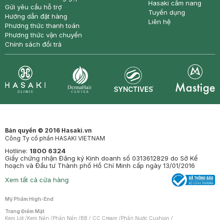
Hasaki cẩm nang
Gửi yêu cầu hỗ trợ
Tuyển dụng
Hướng dẫn đặt hàng
Liên hệ
Phương thức thanh toán
Phương thức vận chuyển
Chính sách đổi trả
Synctives
Clinic
Dermahair
Mastige
Bản quyền © 2016 Hasaki.vn
Công Ty cổ phần HASAKI VIETNAM
Hotline:
1800 6324
Giấy chứng nhận Đăng ký Kinh doanh số 0313612829 do Sở Kế
hoạch và Đầu tư Thành phố Hồ Chí Minh cấp ngày 13/01/2016
Xem tất cả cửa hàng
Mỹ Phẩm High-End
Trang Điểm Mặt
Kem Lót
/
Kem Nền
/
Phấn Nền
/
BB / CC Cream
/
Phấn Nước Cushion
/