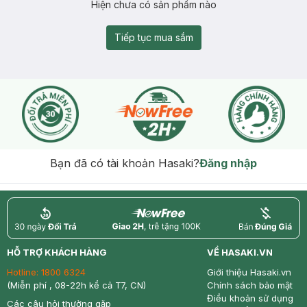
Hiện chưa có sản phẩm nào
Tiếp tục mua sắm
Bạn đã có tài khoản Hasaki?
Đăng nhập
return
nowfree
price
HỖ TRỢ KHÁCH HÀNG
VỀ HASAKI.VN
Hotline:
1800 6324
Giới thiệu Hasaki.vn
(Miễn phí , 08-22h kể cả T7, CN)
Chính sách bảo mật
Điều khoản sử dụng
Các câu hỏi thường gặp