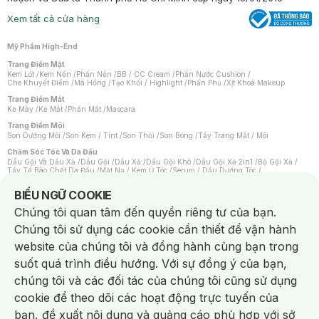
Xem tất cả cửa hàng
Mỹ Phẩm High-End
Trang Điểm Mặt
Kem Lót
/
Kem Nền
/
Phấn Nền
/
BB / CC Cream
/
Phấn Nước Cushion
/
Che Khuyết Điểm
/
Má Hồng
/
Tạo Khối / Highlight
/
Phấn Phủ
/
Xịt Khoá Makeup
Trang Điểm Mắt
Kẻ Mày
/
Kẻ Mắt
/
Phấn Mắt
/
Mascara
Trang Điểm Môi
Son Dưỡng Môi
/
Son Kem / Tint
/
Son Thỏi
/
Son Bóng
/
Tẩy Trang Mắt / Môi
Chăm Sóc Tóc Và Da Đầu
Dầu Gội Và Dầu Xả
/
Dầu Gội
/
Dầu Xả
/
Dầu Gội Khô
/
Dầu Gội Xả 2in1
/
Bộ Gội Xả
/
Tẩy Tế Bào Chết Da Đầu
/
Mặt Nạ / Kem Ủ Tóc
/
Serum / Dầu Dưỡng Tóc
/
Xịt Dưỡng Tóc
/
Thuốc Nhuộm Tóc
/
Sản Phẩm Tạo Kiểu Tóc
/
Dụng Cụ Chăm Sóc Tóc
/
Máy Sấy Tóc
/
Lược
/
Bộ Chăm Sóc Tóc
/
Phụ Kiện Tóc
Notice about cookies usage
BIỂU NGỮ COOKIE
Chăm Sóc Cơ Thể
Chúng tôi quan tâm đến quyền riêng tư của bạn.
Kem Tẩy Lông
/
Dụng Cụ Tẩy Lông
Chúng tôi sử dụng các cookie cần thiết để vận hành
Nước Hoa
Nước Hoa Nữ
/
Nước Hoa Nam
/
Nước Hoa Cao Cấp
/
Xịt Thơm Toàn Thân
/
website của chúng tôi và đồng hành cùng bạn trong
Nước Hoa Vùng Kín
suốt quá trình điều hướng. Với sự đồng ý của bạn,
Chăm Sóc Cá Nhân
Chống Muỗi
/
Khẩu Trang
/
Máy Massage
/
Mặt Nạ Xông Hơi
/
Nước Rửa Tay
/
chúng tôi và các đối tác của chúng tôi cũng sử dụng
Sản Phẩm Chăm Sóc Khác
/
Bàn Chải Đánh Răng
/
Bàn Chải Điện
/
Hỗ Trợ Trắng Răng
/
Kem Đánh Răng
/
Máy Tăm Nước
/
Nước Súc Miệng
/
cookie để theo dõi các hoạt động trực tuyến của
Tăm / Chỉ Nha Khoa
/
Xịt Thơm Miệng
/
Dung Dịch Vệ Sinh
/
Dưỡng Vùng Kín
/
Khăn Ướt Vệ Sinh Vùng Kín
/
Băng Vệ Sinh
/
Tampon
/
Bọt Cạo Râu
/
Dao Cạo Râu
/
bạn, đề xuất nội dung và quảng cáo phù hợp với sở
Máy Cạo Râu