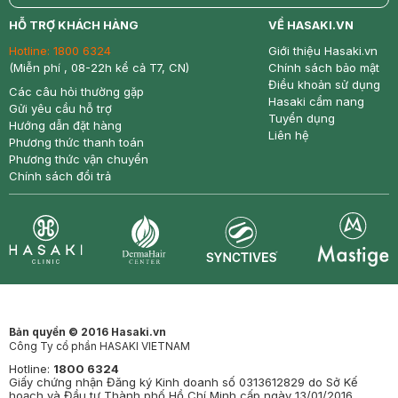
return
nowfree
price
HỖ TRỢ KHÁCH HÀNG
VỀ HASAKI.VN
Hotline:
1800 6324
Giới thiệu Hasaki.vn
(Miễn phí , 08-22h kể cả T7, CN)
Chính sách bảo mật
Điều khoản sử dụng
Các câu hỏi thường gặp
Hasaki cẩm nang
Gửi yêu cầu hỗ trợ
Tuyển dụng
Hướng dẫn đặt hàng
Liên hệ
Phương thức thanh toán
Phương thức vận chuyển
Chính sách đổi trả
Synctives
Clinic
Dermahair
Mastige
Bản quyền © 2016 Hasaki.vn
Công Ty cổ phần HASAKI VIETNAM
Hotline:
1800 6324
Giấy chứng nhận Đăng ký Kinh doanh số 0313612829 do Sở Kế
hoạch và Đầu tư Thành phố Hồ Chí Minh cấp ngày 13/01/2016