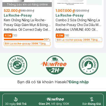
Thông báo khi có hàng online
522.000 ₫
1.007.000 ₫
580.000 ₫
1.120.000 ₫
La Roche-Posay
La Roche-Posay
Kem Chống Nắng La Roche-
Combo 2 Sữa Chống Nắng La
Posay Giúp Giảm Mụn & Bóng
Roche-Posay Cho Da Dầu Mụn
Nhờn 50ml
Anthelios Oil Correct Daily Gel-
50ml
Anthelios UVMUNE 400 Oil
Cream SPF50+
Control Fluid
(10)
(18)
4.5
4.8
99
%
Bill La roche-posay 399K Tặng
Bill La roche-posay 399K Tặng
Gel rửa mặt da dầu nhạy cảm 50ml
Gel rửa mặt da dầu nhạy cảm 50ml
(SL có hạn)
(SL có hạn)
Bạn đã có tài khoản Hasaki?
Đăng nhập