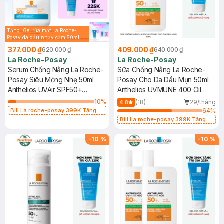
Tặng: Gel rửa mặt La Roche-
Posay da dầu nhạy cảm 50ml
(SL có hạn)
377.000 ₫
409.000 ₫
620.000 ₫
640.000 ₫
La Roche-Posay
La Roche-Posay
Serum Chống Nắng La Roche-
Sữa Chống Nắng La Roche-
Posay Siêu Mỏng Nhẹ 50ml
Posay Cho Da Dầu Mụn 50ml
Anthelios UVAir SPF50+
Anthelios UVMUNE 400 Oil
PA++++
Control Fluid
10
%
(18)
29/tháng
4.8
Bill La roche-posay 399K Tặng
64
%
Gel rửa mặt da dầu nhạy cảm 50ml
Bill La roche-posay 399K Tặng
(SL có hạn)
Gel rửa mặt da dầu nhạy cảm 50ml
(SL có hạn)
-
10
%
-
10
%