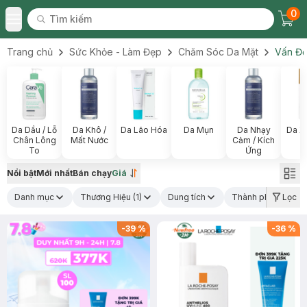
0
Tìm kiếm
Chec
Tìm kiếm
Toggle Menu
Trang chủ
Sức Khỏe - Làm Đẹp
Chăm Sóc Da Mặt
Vấn Đề
Da Dầu / Lỗ
Da Khô /
Da Lão Hóa
Da Mụn
Da Nhạy
Da X
Chân Lông
Mất Nước
Cảm / Kích
To
Ứng
Nổi bật
Mới nhất
Bán chạy
Giá
Danh mục
Thương Hiệu
(1)
Dung tích
Thành phần nổi bậ
Lọc
-
39
%
-
36
%