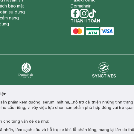
sách bảo mật
Dermahair
hoản sử dụng
 cẩm nang
facebook
THANH TOÁN
instagram
tiktok
dụng
master card
ATM card
visa card
Synctives
Dermahair
Diện
ản phẩm kem dưỡng, serum, mặt nạ,...hỗ trợ cải thiện những tình trạng
nhu cầu riêng, vì vậy việc lựa chọn sản phẩm phù hợp đóng vai trò quan
 cho từng vấn đề da như:
nhờn, làm sạch sâu và hỗ trợ se khít lỗ chân lông, mang lại làn da th