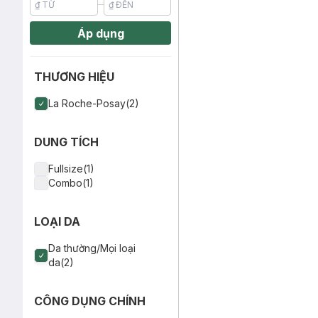
Áp dụng
THƯƠNG HIỆU
La Roche-Posay(2)
DUNG TÍCH
Fullsize(1)
Combo(1)
LOẠI DA
Da thường/Mọi loại
da(2)
CÔNG DỤNG CHÍNH