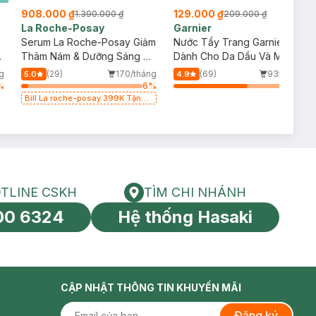
908.000 ₫
129.000 ₫
1.390.000 ₫
209.000 ₫
La Roche-Posay
Garnier
Serum La Roche-Posay Giảm
Nước Tẩy Trang Garnier
Thâm Nám & Dưỡng Sáng Da
Dành Cho Da Dầu Và Mụn
30ml
400ml (Mới)
g
(29)
170/tháng
(69)
935/tháng
5.0
4.9
%
6
%
64
%
Bill La roche-posay 399K Tặng
Gel rửa mặt da dầu nhạy cảm
50ml (SL có hạn)
TLINE CSKH
TÌM CHI NHÁNH
HOTLINE CSKH
Tìm chi nhánh
00 6324
Hệ thống Hasaki
tín toàn cầu
CẬP NHẬT THÔNG TIN KHUYẾN MÃI
Đăng ký