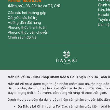
Hotline:
1800 6324
Chính 
(Miễn phí , 08-22h kể cả T7, CN)
Điều k
Các câu hỏi thường gặp
Hasaki
Gửi yêu cầu hỗ trợ
Tuyển 
Hướng dẫn đặt hàng
Liên hệ
Phương thức thanh toán
Phương thức vận chuyển
Chính sách đổi trả
Clinic
Vấn Đề Về Da – Giải Pháp Chăm Sóc & Cải Thiện Làn Da Toàn 
Vấn đề về da
là danh mục thuộc nhóm chăm sóc da, tập hợp các s
dầu, da khô, da mụn hay lão hóa. Mỗi loại da đều có đặc điểm và 
duy trì trạng thái khỏe mạnh, cân bằng và rạng rỡ theo thời gian.
Danh mục bao gồm đa dạng các nhóm sản phẩm chuyên biệt dành
Da Dầu / Lỗ Chân Lông To:
Các sản phẩm giúp kiểm soát bã 