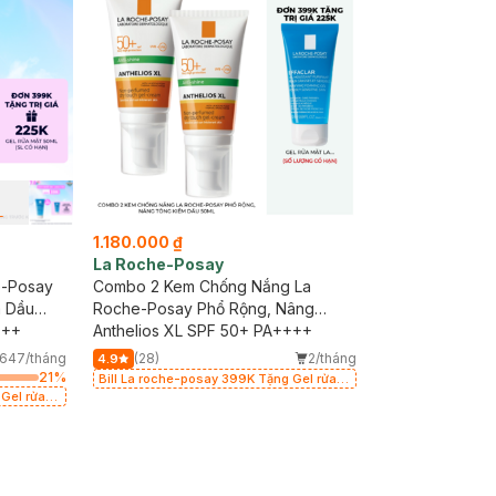
L
1.180.000 ₫
La Roche-Posay
e-Posay
Combo 2 Kem Chống Nắng La
m Dầu
Roche-Posay Phổ Rộng, Nâng
+++
Tông Kiềm Dầu 50ml
Anthelios XL SPF 50+ PA++++
647/tháng
(28)
2/tháng
4.9
21
%
Bill La roche-posay 399K Tặng Gel rửa
 Gel rửa
mặt da dầu nhạy cảm 50ml (SL có hạn)
ó hạn)