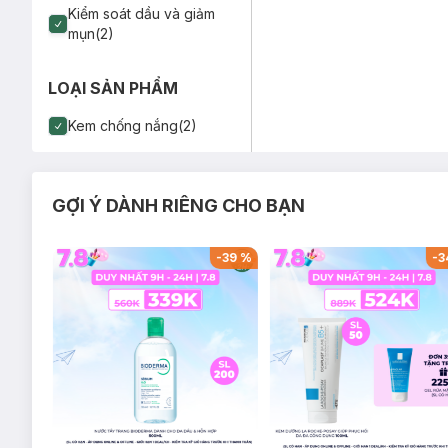
Kiểm soát dầu và giảm
mụn(2)
LOẠI SẢN PHẨM
Kem chống nắng(2)
GỢI Ý DÀNH RIÊNG CHO BẠN
-
46
%
-
39
%
-
3