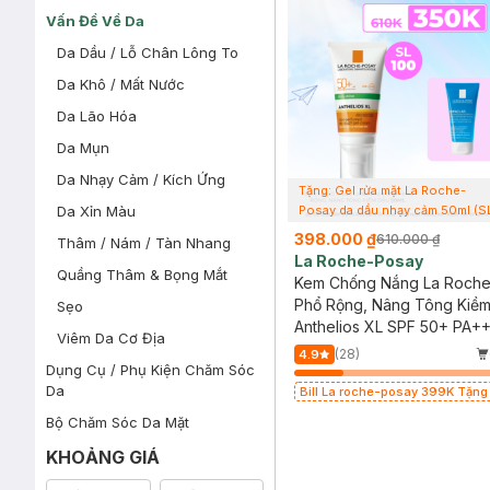
Vấn Đề Về Da
Da Dầu / Lỗ Chân Lông To
Da Khô / Mất Nước
Da Lão Hóa
Da Mụn
Da Nhạy Cảm / Kích Ứng
Tặng: Gel rửa mặt La Roche-
Posay da dầu nhạy cảm 50ml (S
Da Xỉn Màu
có hạn)
398.000 ₫
610.000 ₫
Thâm / Nám / Tàn Nhang
La Roche-Posay
Quầng Thâm & Bọng Mắt
Kem Chống Nắng La Roch
Phổ Rộng, Nâng Tông Kiề
Sẹo
50ml
Anthelios XL SPF 50+ PA+
Viêm Da Cơ Địa
(28)
4.9
Dụng Cụ / Phụ Kiện Chăm Sóc
Da
Bill La roche-posay 399K Tặng
mặt da dầu nhạy cảm 50ml (SL c
Bộ Chăm Sóc Da Mặt
KHOẢNG GIÁ