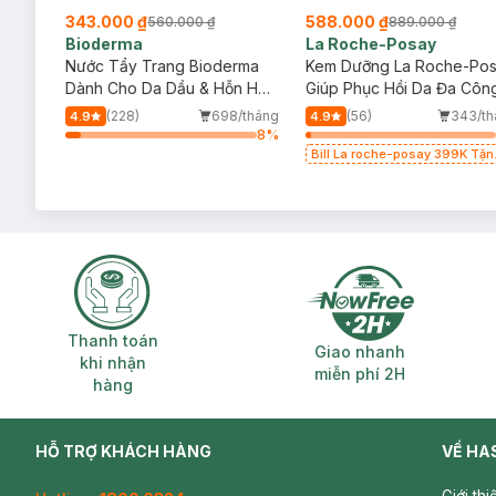
343.000 ₫
588.000 ₫
560.000 ₫
889.000 ₫
Bioderma
La Roche-Posay
004
Nước Tẩy Trang Bioderma
Kem Dưỡng La Roche-Po
50+
Dành Cho Da Dầu & Hỗn Hợp
Giúp Phục Hồi Da Đa Côn
500ml
Dụng 100ml
/tháng
(228)
698/tháng
(56)
343/th
4.9
4.9
48
%
8
%
 Kem
Bill La roche-posay 399K Tặn
Cảm
Gel rửa mặt da dầu nhạy cảm
50ml (SL có hạn)
Thanh toán khi nhận hàng
Giao nhanh miễ
Thanh toán
Giao nhanh
khi nhận
miễn phí 2H
hàng
HỖ TRỢ KHÁCH HÀNG
VỀ HA
Giới th