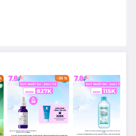
%
-
35
%
-
38
%