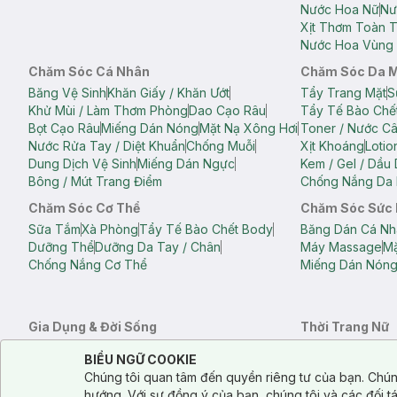
Nước Hoa Nữ
Nư
Xịt Thơm Toàn 
Nước Hoa Vùng 
Chăm Sóc Cá Nhân
Chăm Sóc Da 
Băng Vệ Sinh
Khăn Giấy / Khăn Ướt
Tẩy Trang Mặt
S
Khử Mùi / Làm Thơm Phòng
Dao Cạo Râu
Tẩy Tế Bào Chế
Bọt Cạo Râu
Miếng Dán Nóng
Mặt Nạ Xông Hơi
Toner / Nước C
Nước Rửa Tay / Diệt Khuẩn
Chống Muỗi
Xịt Khoáng
Lotio
Dung Dịch Vệ Sinh
Miếng Dán Ngực
Kem / Gel / Dầu
Bông / Mút Trang Điểm
Chống Nắng Da 
Chăm Sóc Cơ Thể
Chăm Sóc Sức
Sữa Tắm
Xà Phòng
Tẩy Tế Bào Chết Body
Băng Dán Cá Nh
Dưỡng Thể
Dưỡng Da Tay / Chân
Máy Massage
Mặ
Chống Nắng Cơ Thể
Miếng Dán Nón
Gia Dụng & Đời Sống
Thời Trang Nữ
Khăn Tắm
Bông Tắm / Phụ Kiện Tắm
Áo Crop Top N
Notice about cookies usage
Cookie Consent
BIỂU NGỮ COOKIE
Phụ Kiện Điện Thoại
Quạt Cầm Tay / Quạt Mini
Áo Thun Nữ
Áo 
Chúng tôi quan tâm đến quyền riêng tư của bạn. Chún
Khử Mùi / Làm Thơm Phòng
Nước Giặt
Nước Xả
Quần Lót Nữ
Quầ
hướng. Với sự đồng ý của bạn, chúng tôi và các đối 