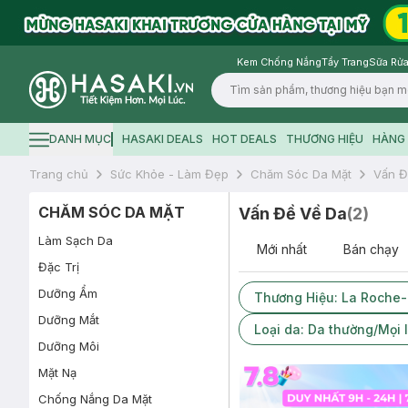
Kem Chống Nắng
Tẩy Trang
Sữa Rửa
Logo
DANH MỤC
HASAKI DEALS
HOT DEALS
THƯƠNG HIỆU
HÀNG 
Hamburger icon
Trang chủ
Sức Khỏe - Làm Đẹp
Chăm Sóc Da Mặt
Vấn Đ
CHĂM SÓC DA MẶT
Vấn Đề Về Da
(
2
)
Làm Sạch Da
Mới nhất
Bán chạy
Đặc Trị
Dưỡng Ẩm
Thương Hiệu: La Roche
Dưỡng Mắt
Loại da: Da thường/Mọi 
Dưỡng Môi
Mặt Nạ
Chống Nắng Da Mặt