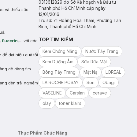
0313612829 do Sở Kế hoạch và Đầu tư
Thành phố Hồ Chí Minh cấp ngày
óc và thiếu sức
13/01/2016
Trụ sở: 71 Hoàng Hoa Thám, Phường Tân
Bình, Thành phố Hồ Chí Minh
uả.
TOP TÌM KIẾM
,
Eucerin
,… với các
Kem Chống Nắng
Nước Tẩy Trang
để đạt hiệu quả tối
Kem Dưỡng Ẩm
Sữa Rửa Mặt
hàng dễ dàng tìm
Bông Tẩy Trang
Mặt Nạ
LOREAL
LA ROCHE POSAY
Son
Obagi
ang đến trải nghiệm
VASELINE
Carslan
cerave
olay
toner klairs
Thực Phẩm Chức Năng