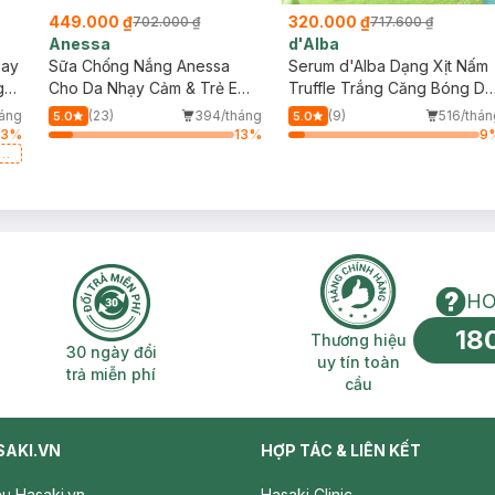
449.000 ₫
320.000 ₫
702.000 ₫
717.600 ₫
Anessa
d'Alba
say
Sữa Chống Nắng Anessa
Serum d'Alba Dạng Xịt Nấm
g
Cho Da Nhạy Cảm & Trẻ Em
Truffle Trắng Căng Bóng Da
60ml (Mới)
100ml
áng
(23)
394/tháng
(9)
516/thán
5.0
5.0
3
%
13
%
9
g
HO
18
n phí 2H
30 ngày đổi trả miễn phí
Thương hiệu uy 
Thương hiệu
30 ngày đổi
uy tín toàn
trả miễn phí
cầu
SAKI.VN
HỢP TÁC & LIÊN KẾT
iệu Hasaki.vn
Hasaki Clinic