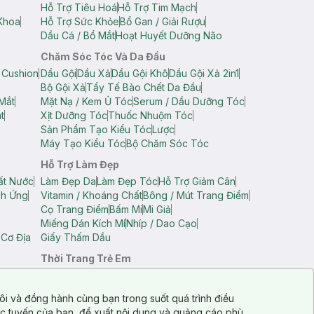
Hỗ Trợ Tiêu Hoá
Hỗ Trợ Tim Mạch
Khoa
Hỗ Trợ Sức Khỏe
Bổ Gan / Giải Rượu
Dầu Cá / Bổ Mắt
Hoạt Huyết Dưỡng Não
Chăm Sóc Tóc Và Da Đầu
 Cushion
Dầu Gội
Dầu Xả
Dầu Gội Khô
Dầu Gội Xả 2in1
Bộ Gội Xả
Tẩy Tế Bào Chết Da Đầu
Mắt
Mặt Nạ / Kem Ủ Tóc
Serum / Dầu Dưỡng Tóc
t
Xịt Dưỡng Tóc
Thuốc Nhuộm Tóc
Sản Phẩm Tạo Kiểu Tóc
Lược
Máy Tạo Kiểu Tóc
Bộ Chăm Sóc Tóc
Hỗ Trợ Làm Đẹp
ất Nước
Làm Đẹp Da
Làm Đẹp Tóc
Hỗ Trợ Giảm Cân
ch Ứng
Vitamin / Khoáng Chất
Bông / Mút Trang Điểm
Cọ Trang Điểm
Bấm Mi
Mi Giả
Miếng Dán Kích Mí
Nhíp / Dao Cạo
 Cơ Địa
Giấy Thấm Dầu
Thời Trang Trẻ Em
op Nam
Áo Dây Trẻ Em
Áo Thun Trẻ Em
Áo Sát Nách Trẻ Em
Quần Short Trẻ Em
ôi và đồng hành cùng bạn trong suốt quá trình điều
ực tuyến của bạn, đề xuất nội dung và quảng cáo phù