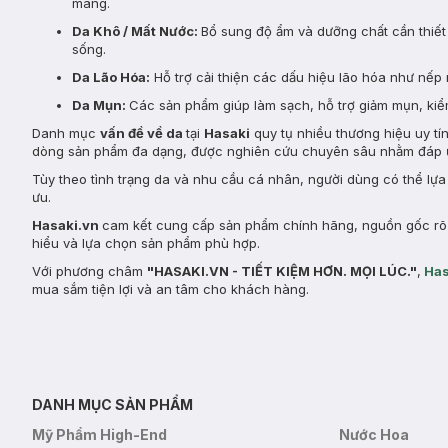
màng.
Da Khô / Mất Nước:
Bổ sung độ ẩm và dưỡng chất cần thiết 
sống.
Da Lão Hóa:
Hỗ trợ cải thiện các dấu hiệu lão hóa như nếp 
Da Mụn:
Các sản phẩm giúp làm sạch, hỗ trợ giảm mụn, kiểm
Danh mục
vấn đề về da
tại
Hasaki
quy tụ nhiều thương hiệu uy tí
dòng sản phẩm đa dạng, được nghiên cứu chuyên sâu nhằm đáp ứ
Tùy theo tình trạng da và nhu cầu cá nhân, người dùng có thể lự
ưu.
Hasaki.vn
cam kết cung cấp sản phẩm chính hãng, nguồn gốc rõ r
hiểu và lựa chọn sản phẩm phù hợp.
Với phương châm
"HASAKI.VN - TIẾT KIỆM HƠN. MỌI LÚC."
,
Has
mua sắm tiện lợi và an tâm cho khách hàng.
DANH MỤC SẢN PHẨM
Mỹ Phẩm High-End
Nước Hoa