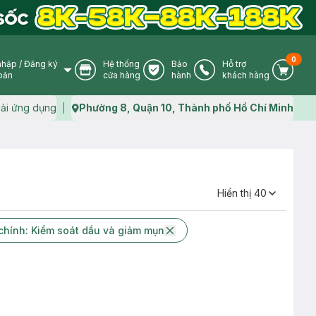
0
nhập
/
Đăng ký
Hệ thống
Bảo
Hỗ trợ
User Icon
Store Icon
Warranty Icon
Phone Icon
Cart I
oản
cửa hàng
hành
khách hàng
ải ứng dụng
Phường 8, Quận 10, Thành phố Hồ Chí Minh
Map icon
Hiển thị
40
hính: Kiểm soát dầu và giảm mụn