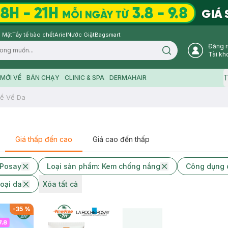
 Mặt
Tẩy tế bào chết
Ariel
Nước Giặt
Bagsmart
Đăng 
Search icon
Tài kh
T
MỚI VỀ
BÁN CHẠY
CLINIC & SPA
DERMAHAIR
ề Về Da
Giá thấp đến cao
Giá cao đến thấp
-Posay
Loại sản phẩm: Kem chống nắng
Công dụng c
loại da
Xóa tất cả
-
35
%