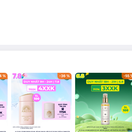
4
%
-
36
%
-
55