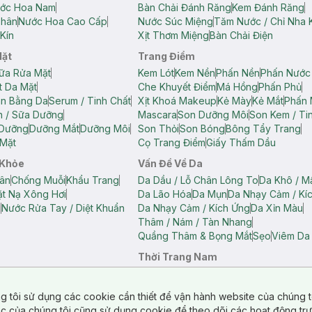
ớc Hoa Nam
Bàn Chải Đánh Răng
Kem Đánh Răng
Thân
Nước Hoa Cao Cấp
Nước Súc Miệng
Tăm Nước / Chỉ Nha 
Kín
Xịt Thơm Miệng
Bàn Chải Điện
Mặt
Trang Điểm
ữa Rửa Mặt
Kem Lót
Kem Nền
Phấn Nền
Phấn Nước
t Da Mặt
Che Khuyết Điểm
Má Hồng
Phấn Phủ
ân Bằng Da
Serum / Tinh Chất
Xịt Khoá Makeup
Kẻ Mày
Kẻ Mắt
Phấn 
n / Sữa Dưỡng
Mascara
Son Dưỡng Môi
Son Kem / Tin
 Dưỡng
Dưỡng Mắt
Dưỡng Môi
Son Thỏi
Son Bóng
Bông Tẩy Trang
Mặt
Cọ Trang Điểm
Giấy Thấm Dầu
 Khỏe
Vấn Đề Về Da
ân
Chống Muỗi
Khẩu Trang
Da Dầu / Lỗ Chân Lông To
Da Khô / M
t Nạ Xông Hơi
Da Lão Hóa
Da Mụn
Da Nhạy Cảm / Kí
g
Nước Rửa Tay / Diệt Khuẩn
Da Nhạy Cảm / Kích Ứng
Da Xỉn Màu
Thâm / Nám / Tàn Nhang
Quầng Thâm & Bọng Mắt
Sẹo
Viêm Da
Thời Trang Nam
ữ
Áo Hai Dây Nữ
Áo Polo Nữ
Áo Polo Nam
Áo Thun Nam
Áo Tank T
Tank Top Nữ
Quần Dài Nữ
Quần Lót Nam
Quần Short Nam
g tôi sử dụng các cookie cần thiết để vận hành website của chúng t
n Short Nữ
tác của chúng tôi cũng sử dụng cookie để theo dõi các hoạt động tr