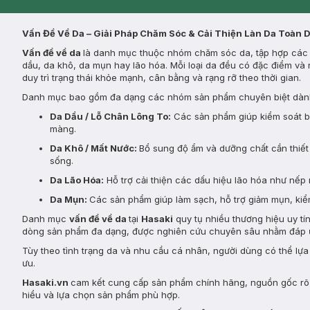
Clinic
Vấn Đề Về Da – Giải Pháp Chăm Sóc & Cải Thiện Làn Da Toàn 
Vấn đề về da
là danh mục thuộc nhóm chăm sóc da, tập hợp các s
dầu, da khô, da mụn hay lão hóa. Mỗi loại da đều có đặc điểm và 
duy trì trạng thái khỏe mạnh, cân bằng và rạng rỡ theo thời gian.
Danh mục bao gồm đa dạng các nhóm sản phẩm chuyên biệt dành
Da Dầu / Lỗ Chân Lông To:
Các sản phẩm giúp kiểm soát bã 
màng.
Da Khô / Mất Nước:
Bổ sung độ ẩm và dưỡng chất cần thiết 
sống.
Da Lão Hóa:
Hỗ trợ cải thiện các dấu hiệu lão hóa như nếp 
Da Mụn:
Các sản phẩm giúp làm sạch, hỗ trợ giảm mụn, kiểm
Danh mục
vấn đề về da
tại
Hasaki
quy tụ nhiều thương hiệu uy tí
dòng sản phẩm đa dạng, được nghiên cứu chuyên sâu nhằm đáp ứ
Tùy theo tình trạng da và nhu cầu cá nhân, người dùng có thể lự
ưu.
Hasaki.vn
cam kết cung cấp sản phẩm chính hãng, nguồn gốc rõ r
hiểu và lựa chọn sản phẩm phù hợp.