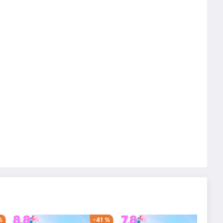
%
-
41
%
-
39
%