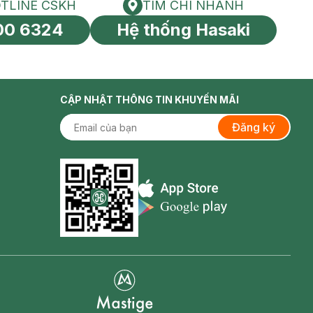
TLINE CSKH
TÌM CHI NHÁNH
HOTLINE CSKH
Tìm chi nhánh
00 6324
Hệ thống Hasaki
tín toàn cầu
CẬP NHẬT THÔNG TIN KHUYẾN MÃI
Đăng ký
Appstore icon
Goolge Play icon