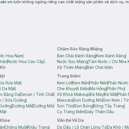
aki.vn
luôn không ngừng nâng cao chất lượng sản phẩm và dịch vụ, m
Chăm Sóc Răng Miệng
ớc Hoa Nam
Bàn Chải Đánh Răng
Kem Đánh Răng
Thân
Nước Hoa Cao Cấp
Nước Súc Miệng
Tăm Nước / Chỉ Nha 
Kín
Xịt Thơm Miệng
Bàn Chải Điện
Mặt
Trang Điểm
ữa Rửa Mặt
Kem Lót
Kem Nền
Phấn Nền
Phấn Nước
t Da Mặt
Che Khuyết Điểm
Má Hồng
Phấn Phủ
ân Bằng Da
Serum / Tinh Chất
Xịt Khoá Makeup
Kẻ Mày
Kẻ Mắt
Phấn 
n / Sữa Dưỡng
Mascara
Son Dưỡng Môi
Son Kem / Tin
 Dưỡng
Dưỡng Mắt
Dưỡng Môi
Son Thỏi
Son Bóng
Bông Tẩy Trang
Mặt
Cọ Trang Điểm
Giấy Thấm Dầu
 Khỏe
Vấn Đề Về Da
ân
Chống Muỗi
Khẩu Trang
Da Dầu / Lỗ Chân Lông To
Da Khô / M