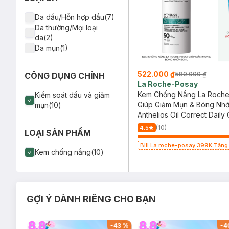
Da dầu/Hỗn hợp dầu(7)
Da thường/Mọi loại
da(2)
Da mụn(1)
522.000 ₫
580.000 ₫
CÔNG DỤNG CHÍNH
La Roche-Posay
Kem Chống Nắng La Roch
Kiểm soát dầu và giảm
Giúp Giảm Mụn & Bóng Nhờ
mụn(10)
Anthelios Oil Correct Daily 
Cream SPF50+
(10)
4.5
LOẠI SẢN PHẨM
Bill La roche-posay 399K Tặng
Kem chống nắng(10)
mặt da dầu nhạy cảm 50ml (SL c
GỢI Ý DÀNH RIÊNG CHO BẠN
-
26
%
-
43
%
-
4