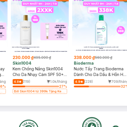
230.000 ₫
338.000 ₫
495.000 ₫
560.000 ₫
Skin1004
Bioderma
say
Kem Chống Nắng Skin1004
Nước Tẩy Trang Bioderma
g
Cho Da Nhạy Cảm SPF 50+
Dành Cho Da Dầu & Hỗn Hợ
50ml
500ml
háng
(119)
1.0k/tháng
(228)
709/thán
4.8
4.9
46
%
27
%
32
g
Bill Skin1004 từ 399k Tặng Kem
Chống Nắng Cho Da Nhạy Cảm
SPF 50+ 20ml (SL Có Hạn)