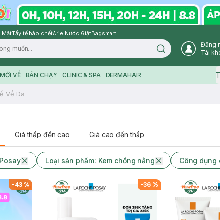
 Mặt
Tẩy tế bào chết
Ariel
Nước Giặt
Bagsmart
Đăng 
Search icon
Tài kh
T
MỚI VỀ
BÁN CHẠY
CLINIC & SPA
DERMAHAIR
ề Về Da
Giá thấp đến cao
Giá cao đến thấp
-Posay
Loại sản phẩm: Kem chống nắng
Công dụng c
-
43
%
-
36
%