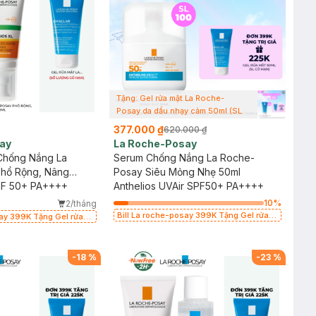
Tặng: Gel rửa mặt La Roche-
Posay da dầu nhạy cảm 50ml (SL
có hạn)
377.000 ₫
620.000 ₫
ay
La Roche-Posay
Chống Nắng La
Serum Chống Nắng La Roche-
hổ Rộng, Nâng
Posay Siêu Mỏng Nhẹ 50ml
 50ml
SPF 50+ PA++++
Anthelios UVAir SPF50+ PA++++
10
%
2/tháng
Bill La roche-posay 399K Tặng Gel rửa
say 399K Tặng Gel rửa
mặt da dầu nhạy cảm 50ml (SL có hạn)
cảm 50ml (SL có hạn)
-
18
%
-
23
%