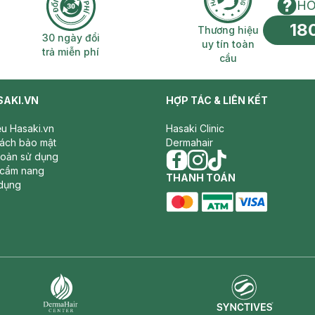
HO
18
n phí 2H
30 ngày đổi trả miễn phí
Thương hiệu uy 
Thương hiệu
30 ngày đổi
uy tín toàn
trả miễn phí
cầu
SAKI.VN
HỢP TÁC & LIÊN KẾT
iệu Hasaki.vn
Hasaki Clinic
sách bảo mật
Dermahair
hoản sử dụng
 cẩm nang
facebook
THANH TOÁN
instagram
tiktok
dụng
master card
ATM card
visa card