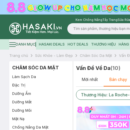
Kem Chống Nắng
Tẩy Trang
Sữa Rửa
Logo
DANH MỤC
HASAKI DEALS
HOT DEALS
THƯƠNG HIỆU
HÀNG 
Hamburger icon
Trang chủ
Sức Khỏe - Làm Đẹp
Chăm Sóc Da Mặt
Vấn Đ
CHĂM SÓC DA MẶT
Vấn Đề Về Da
(
10
)
Làm Sạch Da
Mới nhất
Bán chạy
Đặc Trị
Dưỡng Ẩm
Thương Hiệu: La Roche
Dưỡng Mắt
Dưỡng Môi
Mặt Nạ
Chống Nắng Da Mặt