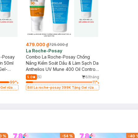
479.000 ₫
725.000 ₫
La Roche-Posay
e-Posay
Combo La Roche-Posay Chống
n 50ml
Nắng Kiểm Soát Dầu & Làm Sạch Da
Gel-
Anthelios UV Mune 400 Oil Control
Gel-Cream 50ml & Effaclar Purifying
(5)
6/tháng
5.0
Foaming Gel 50ml
99
%
11
%
 Gel rửa
Bill La roche-posay 399K Tặng Gel rửa
ó hạn)
mặt da dầu nhạy cảm 50ml (SL có hạn)
0
%
-
54
%
-
40