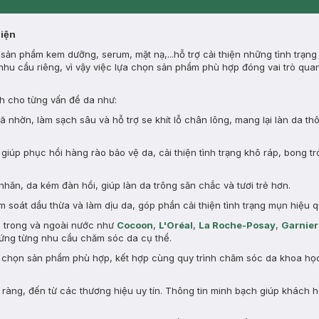
Synctives
Dermahair
Diện
ản phẩm kem dưỡng, serum, mặt nạ,...hỗ trợ cải thiện những tình trạng
nhu cầu riêng, vì vậy việc lựa chọn sản phẩm phù hợp đóng vai trò quan
 cho từng vấn đề da như:
nhờn, làm sạch sâu và hỗ trợ se khít lỗ chân lông, mang lại làn da th
giúp phục hồi hàng rào bảo vệ da, cải thiện tình trạng khô ráp, bong tr
nhăn, da kém đàn hồi, giúp làn da trông săn chắc và tươi trẻ hơn.
 soát dầu thừa và làm dịu da, góp phần cải thiện tình trạng mụn hiệu q
n trong và ngoài nước như
Cocoon
,
L'Oréal
,
La Roche-Posay
,
Garnier
ng từng nhu cầu chăm sóc da cụ thể.
a chọn sản phẩm phù hợp, kết hợp cùng quy trình chăm sóc da khoa học 
àng, đến từ các thương hiệu uy tín. Thông tin minh bạch giúp khách 