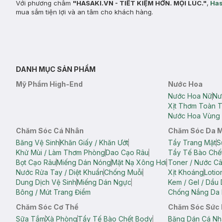
Với phương châm
"HASAKI.VN - TIẾT KIỆM HƠN. MỌI LÚC."
,
Has
mua sắm tiện lợi và an tâm cho khách hàng.
DANH MỤC SẢN PHẨM
Mỹ Phẩm High-End
Nước Hoa
Nước Hoa Nữ
Nư
Xịt Thơm Toàn 
Nước Hoa Vùng 
Chăm Sóc Cá Nhân
Chăm Sóc Da 
Băng Vệ Sinh
Khăn Giấy / Khăn Ướt
Tẩy Trang Mặt
S
Khử Mùi / Làm Thơm Phòng
Dao Cạo Râu
Tẩy Tế Bào Chế
Bọt Cạo Râu
Miếng Dán Nóng
Mặt Nạ Xông Hơi
Toner / Nước C
Nước Rửa Tay / Diệt Khuẩn
Chống Muỗi
Xịt Khoáng
Lotio
Dung Dịch Vệ Sinh
Miếng Dán Ngực
Kem / Gel / Dầu
Bông / Mút Trang Điểm
Chống Nắng Da 
Chăm Sóc Cơ Thể
Chăm Sóc Sức
Sữa Tắm
Xà Phòng
Tẩy Tế Bào Chết Body
Băng Dán Cá Nh