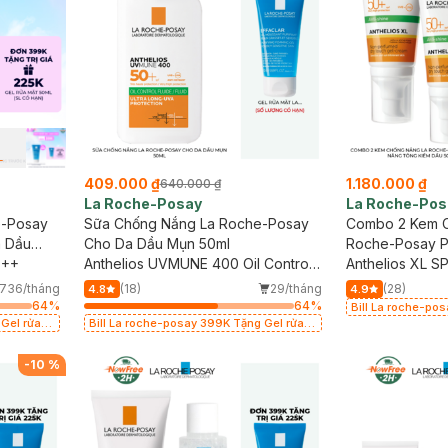
L
409.000 ₫
1.180.000 ₫
640.000 ₫
La Roche-Posay
La Roche-Pos
e-Posay
Sữa Chống Nắng La Roche-Posay
Combo 2 Kem 
m Dầu
Cho Da Dầu Mụn 50ml
Roche-Posay P
+++
Anthelios UVMUNE 400 Oil Control
Tông Kiềm Dầu
Anthelios XL 
Fluid
736/tháng
(18)
29/tháng
(28)
4.8
4.9
64
%
64
%
Bill La roche-po
 Gel rửa
Bill La roche-posay 399K Tặng Gel rửa
mặt da dầu nhạy 
ó hạn)
mặt da dầu nhạy cảm 50ml (SL có hạn)
-
10
%