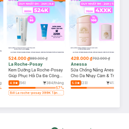
524.000 ₫
428.000 ₫
889.000 ₫
702.000 ₫
La Roche-Posay
Anessa
Kem Dưỡng La Roche-Posay
Sữa Chống Nắng Anessa
p
Giúp Phục Hồi Da Đa Công
Cho Da Nhạy Cảm & Trẻ Em
Dụng 100ml
60ml (Mới)
g
(56)
384/tháng
(23)
413/tháng
4.9
5.0
%
57
%
34
%
Bill La roche-posay 399K Tặng
Gel rửa mặt da dầu nhạy cảm
50ml (SL có hạn)