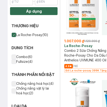
Áp dụng
THƯƠNG HIỆU
La Roche-Posay(10)
1.007.000 ₫
1.120.000 ₫
La Roche-Posay
DUNG TÍCH
Combo 2 Sữa Chống Nắng
Roche-Posay Cho Da Dầu
Combo(6)
50ml
Anthelios UVMUNE 400 Oil 
Fullsize(4)
Fluid
(18)
4.8
Bill La roche-posay 399K Tặng
THÀNH PHẦN NỔI BẬT
mặt da dầu nhạy cảm 50ml (SL c
Chống nắng hoá học(4)
Chống nắng vật lý lai
hoá học(2)
LOẠI DA