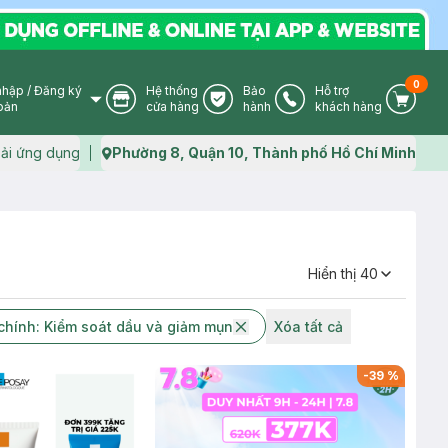
0
nhập
/
Đăng ký
Hệ thống
Bảo
Hỗ trợ
User Icon
Store Icon
Warranty Icon
Phone Icon
Cart I
oản
cửa hàng
hành
khách hàng
ải ứng dụng
Phường 8, Quận 10, Thành phố Hồ Chí Minh
Map icon
Hiển thị
40
hính: Kiểm soát dầu và giảm mụn
Xóa tất cả
-
39
%