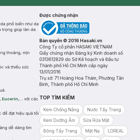
Mastige
Được chứng nhận
 da phổ biến như da
 trọng giúp làn da
Bản quyền © 2016 Hasaki.vn
Công Ty cổ phần HASAKI VIETNAM
ông thoáng, mịn
Giấy chứng nhận Đăng ký Kinh doanh số
0313612829 do Sở Kế hoạch và Đầu tư
Thành phố Hồ Chí Minh cấp ngày
óc và thiếu sức
13/01/2016
Trụ sở: 71 Hoàng Hoa Thám, Phường Tân
Bình, Thành phố Hồ Chí Minh
uả.
TOP TÌM KIẾM
,
Eucerin
,… với các
Kem Chống Nắng
Nước Tẩy Trang
để đạt hiệu quả tối
Kem Dưỡng Ẩm
Sữa Rửa Mặt
hàng dễ dàng tìm
Bông Tẩy Trang
Mặt Nạ
LOREAL