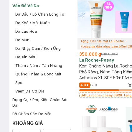
Vấn Đề Về Da
Da Dầu / Lỗ Chân Lông To
Da Khô / Mất Nước
Da Lão Hóa
Da Mụn
Tặng: Gel rửa mặt La Roche-
Posay da dầu nhạy cảm 50ml (S
Da Nhạy Cảm / Kích Ứng
có hạn)
350.000 ₫
610.000 ₫
Da Xỉn Màu
La Roche-Posay
Thâm / Nám / Tàn Nhang
Kem Chống Nắng La Roch
Phổ Rộng, Nâng Tông Kiề
Quầng Thâm & Bọng Mắt
50ml
Anthelios XL SPF 50+ PA+
Sẹo
(28)
4.9
Viêm Da Cơ Địa
Bill La roche-posay 399K Tặng
Dụng Cụ / Phụ Kiện Chăm Sóc
mặt da dầu nhạy cảm 50ml (SL c
Da
Bộ Chăm Sóc Da Mặt
KHOẢNG GIÁ