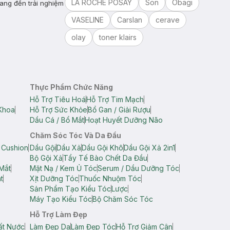
LA ROCHE POSAY
Son
Obagi
ang đến trải nghiệm
VASELINE
Carslan
cerave
olay
toner klairs
Thực Phẩm Chức Năng
Hỗ Trợ Tiêu Hoá
Hỗ Trợ Tim Mạch
Khoa
Hỗ Trợ Sức Khỏe
Bổ Gan / Giải Rượu
Dầu Cá / Bổ Mắt
Hoạt Huyết Dưỡng Não
Chăm Sóc Tóc Và Da Đầu
 Cushion
Dầu Gội
Dầu Xả
Dầu Gội Khô
Dầu Gội Xả 2in1
Bộ Gội Xả
Tẩy Tế Bào Chết Da Đầu
Mắt
Mặt Nạ / Kem Ủ Tóc
Serum / Dầu Dưỡng Tóc
t
Xịt Dưỡng Tóc
Thuốc Nhuộm Tóc
Sản Phẩm Tạo Kiểu Tóc
Lược
Máy Tạo Kiểu Tóc
Bộ Chăm Sóc Tóc
Hỗ Trợ Làm Đẹp
ất Nước
Làm Đẹp Da
Làm Đẹp Tóc
Hỗ Trợ Giảm Cân