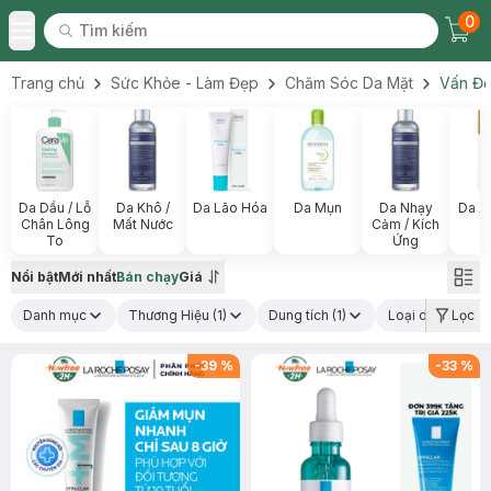
0
Tìm kiếm
Chec
Tìm kiếm
Toggle Menu
Trang chủ
Sức Khỏe - Làm Đẹp
Chăm Sóc Da Mặt
Vấn Đề
Da Dầu / Lỗ
Da Khô /
Da Lão Hóa
Da Mụn
Da Nhạy
Da X
Chân Lông
Mất Nước
Cảm / Kích
To
Ứng
Nổi bật
Mới nhất
Bán chạy
Giá
Danh mục
Thương Hiệu
(1)
Dung tích
(1)
Loại da
(1)
Lọc
-
39
%
-
33
%