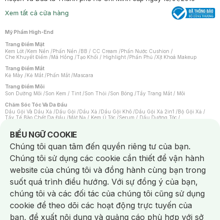
Xem tất cả cửa hàng
Mỹ Phẩm High-End
Trang Điểm Mặt
Kem Lót
/
Kem Nền
/
Phấn Nền
/
BB / CC Cream
/
Phấn Nước Cushion
/
Che Khuyết Điểm
/
Má Hồng
/
Tạo Khối / Highlight
/
Phấn Phủ
/
Xịt Khoá Makeup
Trang Điểm Mắt
Kẻ Mày
/
Kẻ Mắt
/
Phấn Mắt
/
Mascara
Trang Điểm Môi
Son Dưỡng Môi
/
Son Kem / Tint
/
Son Thỏi
/
Son Bóng
/
Tẩy Trang Mắt / Môi
Chăm Sóc Tóc Và Da Đầu
Dầu Gội Và Dầu Xả
/
Dầu Gội
/
Dầu Xả
/
Dầu Gội Khô
/
Dầu Gội Xả 2in1
/
Bộ Gội Xả
/
Tẩy Tế Bào Chết Da Đầu
/
Mặt Nạ / Kem Ủ Tóc
/
Serum / Dầu Dưỡng Tóc
/
Xịt Dưỡng Tóc
/
Thuốc Nhuộm Tóc
/
Sản Phẩm Tạo Kiểu Tóc
/
Dụng Cụ Chăm Sóc Tóc
/
Máy Sấy Tóc
/
Lược
/
Bộ Chăm Sóc Tóc
/
Phụ Kiện Tóc
Notice about cookies usage
BIỂU NGỮ COOKIE
Chăm Sóc Cơ Thể
Chúng tôi quan tâm đến quyền riêng tư của bạn.
Kem Tẩy Lông
/
Dụng Cụ Tẩy Lông
Chúng tôi sử dụng các cookie cần thiết để vận hành
Nước Hoa
Nước Hoa Nữ
/
Nước Hoa Nam
/
Nước Hoa Cao Cấp
/
Xịt Thơm Toàn Thân
/
website của chúng tôi và đồng hành cùng bạn trong
Nước Hoa Vùng Kín
suốt quá trình điều hướng. Với sự đồng ý của bạn,
Chăm Sóc Cá Nhân
Chống Muỗi
/
Khẩu Trang
/
Máy Massage
/
Mặt Nạ Xông Hơi
/
Nước Rửa Tay
/
chúng tôi và các đối tác của chúng tôi cũng sử dụng
Sản Phẩm Chăm Sóc Khác
/
Bàn Chải Đánh Răng
/
Bàn Chải Điện
/
Hỗ Trợ Trắng Răng
/
Kem Đánh Răng
/
Máy Tăm Nước
/
Nước Súc Miệng
/
cookie để theo dõi các hoạt động trực tuyến của
Tăm / Chỉ Nha Khoa
/
Xịt Thơm Miệng
/
Dung Dịch Vệ Sinh
/
Dưỡng Vùng Kín
/
Khăn Ướt Vệ Sinh Vùng Kín
/
Băng Vệ Sinh
/
Tampon
/
Bọt Cạo Râu
/
Dao Cạo Râu
/
bạn, đề xuất nội dung và quảng cáo phù hợp với sở
Máy Cạo Râu