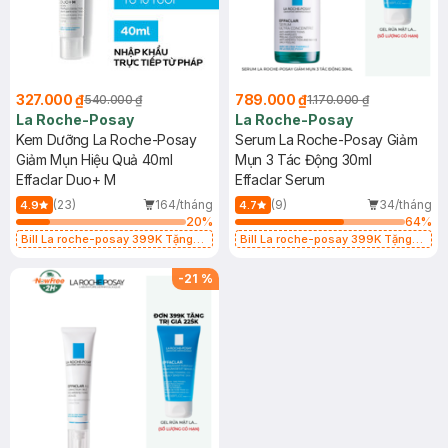
327.000 ₫
789.000 ₫
540.000 ₫
1.170.000 ₫
La Roche-Posay
La Roche-Posay
Kem Dưỡng La Roche-Posay
Serum La Roche-Posay Giảm
Giảm Mụn Hiệu Quả 40ml
Mụn 3 Tác Động 30ml
Effaclar Duo+ M
Effaclar Serum
(23)
164/tháng
(9)
34/tháng
4.9
4.7
20
%
64
%
Bill La roche-posay 399K Tặng
Bill La roche-posay 399K Tặng
Gel rửa mặt da dầu nhạy cảm 50ml
Gel rửa mặt da dầu nhạy cảm 50ml
(SL có hạn)
(SL có hạn)
-
21
%