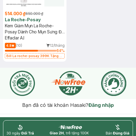
514.000 ₫
650.000 ₫
La Roche-Posay
Kem Giảm Mụn La Roche-
Posay Dành Cho Mụn Sưng Đỏ
15ml
Effaclar A.I
(10)
12/tháng
4.8
64
%
Bill La roche-posay 399K Tặng
Gel rửa mặt da dầu nhạy cảm 50ml
(SL có hạn)
Bạn đã có tài khoản Hasaki?
Đăng nhập