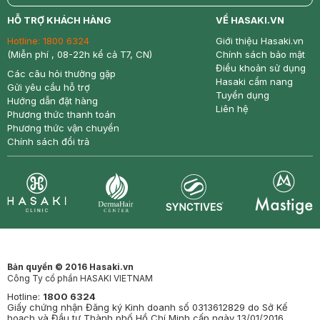
return
nowfree
price
HỖ TRỢ KHÁCH HÀNG
VỀ HASAKI.VN
Hotline:
1800 6324
Giới thiệu Hasaki.vn
(Miễn phí , 08-22h kể cả T7, CN)
Chính sách bảo mật
Điều khoản sử dụng
Các câu hỏi thường gặp
Hasaki cẩm nang
Gửi yêu cầu hỗ trợ
Tuyển dụng
Hướng dẫn đặt hàng
Liên hệ
Phương thức thanh toán
Phương thức vận chuyển
Chính sách đổi trả
Synctives
Clinic
Dermahair
Mastige
Bản quyền © 2016 Hasaki.vn
Công Ty cổ phần HASAKI VIETNAM
Hotline:
1800 6324
Giấy chứng nhận Đăng ký Kinh doanh số 0313612829 do Sở Kế
hoạch và Đầu tư Thành phố Hồ Chí Minh cấp ngày 13/01/2016