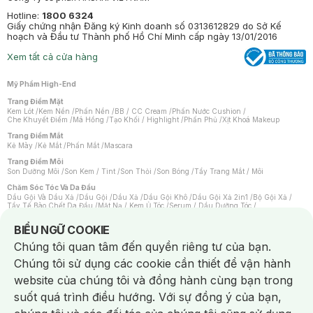
Hotline:
1800 6324
Giấy chứng nhận Đăng ký Kinh doanh số 0313612829 do Sở Kế
hoạch và Đầu tư Thành phố Hồ Chí Minh cấp ngày 13/01/2016
Xem tất cả cửa hàng
Mỹ Phẩm High-End
Trang Điểm Mặt
Kem Lót
/
Kem Nền
/
Phấn Nền
/
BB / CC Cream
/
Phấn Nước Cushion
/
Che Khuyết Điểm
/
Má Hồng
/
Tạo Khối / Highlight
/
Phấn Phủ
/
Xịt Khoá Makeup
Trang Điểm Mắt
Kẻ Mày
/
Kẻ Mắt
/
Phấn Mắt
/
Mascara
Trang Điểm Môi
Son Dưỡng Môi
/
Son Kem / Tint
/
Son Thỏi
/
Son Bóng
/
Tẩy Trang Mắt / Môi
Chăm Sóc Tóc Và Da Đầu
Dầu Gội Và Dầu Xả
/
Dầu Gội
/
Dầu Xả
/
Dầu Gội Khô
/
Dầu Gội Xả 2in1
/
Bộ Gội Xả
/
Tẩy Tế Bào Chết Da Đầu
/
Mặt Nạ / Kem Ủ Tóc
/
Serum / Dầu Dưỡng Tóc
/
Xịt Dưỡng Tóc
/
Thuốc Nhuộm Tóc
/
Sản Phẩm Tạo Kiểu Tóc
/
Dụng Cụ Chăm Sóc Tóc
/
Máy Sấy Tóc
/
Lược
/
Bộ Chăm Sóc Tóc
/
Phụ Kiện Tóc
Notice about cookies usage
BIỂU NGỮ COOKIE
Chăm Sóc Cơ Thể
Chúng tôi quan tâm đến quyền riêng tư của bạn.
Kem Tẩy Lông
/
Dụng Cụ Tẩy Lông
Chúng tôi sử dụng các cookie cần thiết để vận hành
Nước Hoa
Nước Hoa Nữ
/
Nước Hoa Nam
/
Nước Hoa Cao Cấp
/
Xịt Thơm Toàn Thân
/
website của chúng tôi và đồng hành cùng bạn trong
Nước Hoa Vùng Kín
suốt quá trình điều hướng. Với sự đồng ý của bạn,
Chăm Sóc Cá Nhân
Chống Muỗi
/
Khẩu Trang
/
Máy Massage
/
Mặt Nạ Xông Hơi
/
Nước Rửa Tay
/