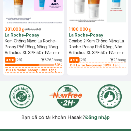
381.000 ₫
1.180.000 ₫
610.000 ₫
La Roche-Posay
La Roche-Posay
Kem Chống Nắng La Roche-
Combo 2 Kem Chống Nắng La
Posay Phổ Rộng, Nâng Tông
Roche-Posay Phổ Rộng, Nâng
Kiềm Dầu 50ml
Anthelios XL SPF 50+ PA++++
Tông Kiềm Dầu 50ml
Anthelios XL SPF 50+ PA++++
(28)
676/tháng
(28)
2/tháng
4.9
4.9
69
%
Bill La roche-posay 399K Tặng
Bill La roche-posay 399K Tặng
Gel rửa mặt da dầu nhạy cảm 50ml
Gel rửa mặt da dầu nhạy cảm 50ml
(SL có hạn)
(SL có hạn)
Bạn đã có tài khoản Hasaki?
Đăng nhập