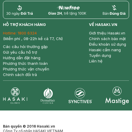
return
nowfree
price
HỖ TRỢ KHÁCH HÀNG
VỀ HASAKI.VN
Hotline:
1800 6324
Giới thiệu Hasaki.vn
(Miễn phí , 08-22h kể cả T7, CN)
Chính sách bảo mật
Điều khoản sử dụng
Các câu hỏi thường gặp
Hasaki cẩm nang
Gửi yêu cầu hỗ trợ
Tuyển dụng
Hướng dẫn đặt hàng
Liên hệ
Phương thức thanh toán
Phương thức vận chuyển
Chính sách đổi trả
Synctives
Clinic
Dermahair
Mastige
Bản quyền © 2016 Hasaki.vn
Công Ty cổ phần HASAKI VIETNAM