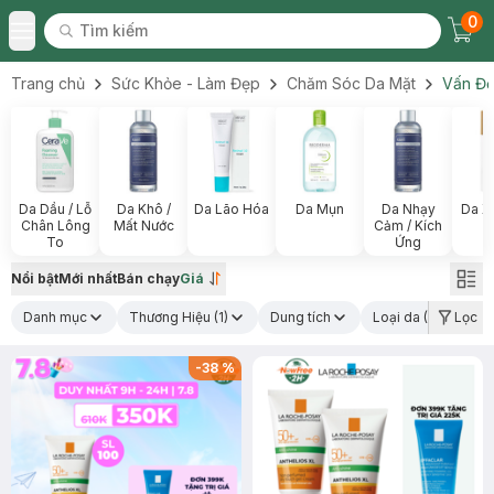
0
Tìm kiếm
Chec
Tìm kiếm
Toggle Menu
Trang chủ
Sức Khỏe - Làm Đẹp
Chăm Sóc Da Mặt
Vấn Đề
Da Dầu / Lỗ
Da Khô /
Da Lão Hóa
Da Mụn
Da Nhạy
Da X
Chân Lông
Mất Nước
Cảm / Kích
To
Ứng
Nổi bật
Mới nhất
Bán chạy
Giá
Danh mục
Thương Hiệu
(1)
Dung tích
Loại da
(1)
Lọc
C
-
38
%