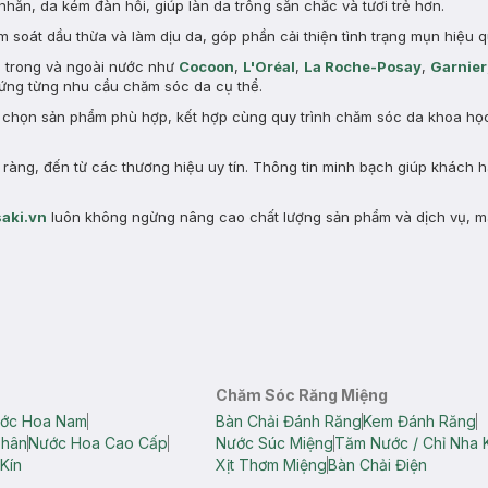
nhăn, da kém đàn hồi, giúp làn da trông săn chắc và tươi trẻ hơn.
 soát dầu thừa và làm dịu da, góp phần cải thiện tình trạng mụn hiệu q
n trong và ngoài nước như
Cocoon
,
L'Oréal
,
La Roche-Posay
,
Garnier
ng từng nhu cầu chăm sóc da cụ thể.
a chọn sản phẩm phù hợp, kết hợp cùng quy trình chăm sóc da khoa học 
àng, đến từ các thương hiệu uy tín. Thông tin minh bạch giúp khách 
aki.vn
luôn không ngừng nâng cao chất lượng sản phẩm và dịch vụ, m
Chăm Sóc Răng Miệng
ớc Hoa Nam
Bàn Chải Đánh Răng
Kem Đánh Răng
Thân
Nước Hoa Cao Cấp
Nước Súc Miệng
Tăm Nước / Chỉ Nha 
Kín
Xịt Thơm Miệng
Bàn Chải Điện