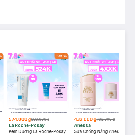
%
-
35
%
-
38
%
574.000 ₫
432.000 ₫
889.000 ₫
702.000 ₫
La Roche-Posay
Anessa
Kem Dưỡng La Roche-Posay
Sữa Chống Nắng Anessa