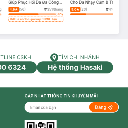
p
Giúp Phục Hồi Da Đa Công
Cho Da Nhạy Cảm & Trẻ Em
Dụng 100ml
60ml (Mới)
g
(56)
351/tháng
(23)
410/tháng
4.9
5.0
%
64
%
34
%
Bill La roche-posay 399K Tặng
Gel rửa mặt da dầu nhạy cảm
50ml (SL có hạn)
TLINE CSKH
TÌM CHI NHÁNH
HOTLINE CSKH
Tìm chi nhánh
00 6324
Hệ thống Hasaki
tín toàn cầu
CẬP NHẬT THÔNG TIN KHUYẾN MÃI
Đăng ký