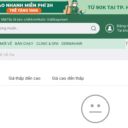
 Mặt
Tẩy tế bào chết
Ariel
Nước Giặt
Bagsmart
Đăng 
Search icon
Tài kh
T
MỚI VỀ
BÁN CHẠY
CLINIC & SPA
DERMAHAIR
ề Về Da
Giá thấp đến cao
Giá cao đến thấp