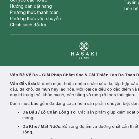
Tuyển 
Hướng dẫn đặt hàng
Liên hệ
Phương thức thanh toán
Phương thức vận chuyển
Chính sách đổi trả
Clinic
Vấn Đề Về Da – Giải Pháp Chăm Sóc & Cải Thiện Làn Da Toàn 
Vấn đề về da
là danh mục thuộc nhóm chăm sóc da, tập hợp các s
dầu, da khô, da mụn hay lão hóa. Mỗi loại da đều có đặc điểm và 
duy trì trạng thái khỏe mạnh, cân bằng và rạng rỡ theo thời gian.
Danh mục bao gồm đa dạng các nhóm sản phẩm chuyên biệt dành
Da Dầu / Lỗ Chân Lông To:
Các sản phẩm giúp kiểm soát bã 
màng.
Da Khô / Mất Nước:
Bổ sung độ ẩm và dưỡng chất cần thiết 
sống.