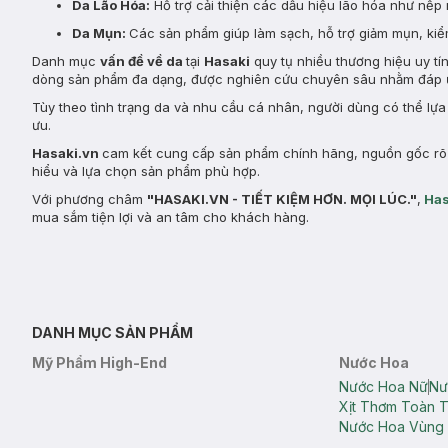
Da Lão Hóa:
Hỗ trợ cải thiện các dấu hiệu lão hóa như nếp 
Da Mụn:
Các sản phẩm giúp làm sạch, hỗ trợ giảm mụn, kiểm
Danh mục
vấn đề về da
tại
Hasaki
quy tụ nhiều thương hiệu uy tí
dòng sản phẩm đa dạng, được nghiên cứu chuyên sâu nhằm đáp ứ
Tùy theo tình trạng da và nhu cầu cá nhân, người dùng có thể lự
ưu.
Hasaki.vn
cam kết cung cấp sản phẩm chính hãng, nguồn gốc rõ r
hiểu và lựa chọn sản phẩm phù hợp.
Với phương châm
"HASAKI.VN - TIẾT KIỆM HƠN. MỌI LÚC."
,
Has
mua sắm tiện lợi và an tâm cho khách hàng.
DANH MỤC SẢN PHẨM
Mỹ Phẩm High-End
Nước Hoa
Nước Hoa Nữ
Nư
Xịt Thơm Toàn 
Nước Hoa Vùng 