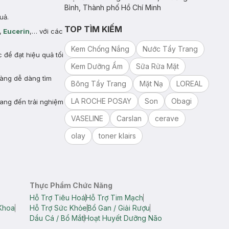
Bình, Thành phố Hồ Chí Minh
uả.
TOP TÌM KIẾM
,
Eucerin
,… với các
Kem Chống Nắng
Nước Tẩy Trang
để đạt hiệu quả tối
Kem Dưỡng Ẩm
Sữa Rửa Mặt
hàng dễ dàng tìm
Bông Tẩy Trang
Mặt Nạ
LOREAL
LA ROCHE POSAY
Son
Obagi
ang đến trải nghiệm
VASELINE
Carslan
cerave
olay
toner klairs
Thực Phẩm Chức Năng
Hỗ Trợ Tiêu Hoá
Hỗ Trợ Tim Mạch
Khoa
Hỗ Trợ Sức Khỏe
Bổ Gan / Giải Rượu
Dầu Cá / Bổ Mắt
Hoạt Huyết Dưỡng Não