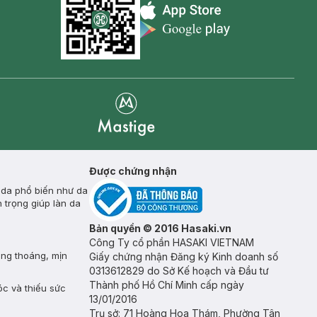
Appstore icon
Goolge Play icon
Mastige
Được chứng nhận
 da phổ biến như da
 trọng giúp làn da
Bản quyền © 2016 Hasaki.vn
Công Ty cổ phần HASAKI VIETNAM
ông thoáng, mịn
Giấy chứng nhận Đăng ký Kinh doanh số
0313612829 do Sở Kế hoạch và Đầu tư
Thành phố Hồ Chí Minh cấp ngày
óc và thiếu sức
13/01/2016
Trụ sở: 71 Hoàng Hoa Thám, Phường Tân