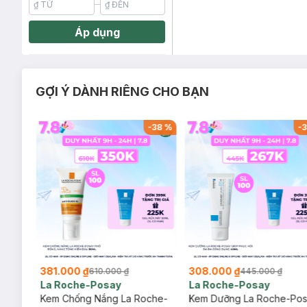
Áp dụng
GỢI Ý DÀNH RIÊNG CHO BẠN
-
20
%
-
38
%
-
3
381.000 ₫
308.000 ₫
610.000 ₫
445.000 ₫
La Roche-Posay
La Roche-Posay
ịu
Kem Chống Nắng La Roche-
Kem Dưỡng La Roche-Po