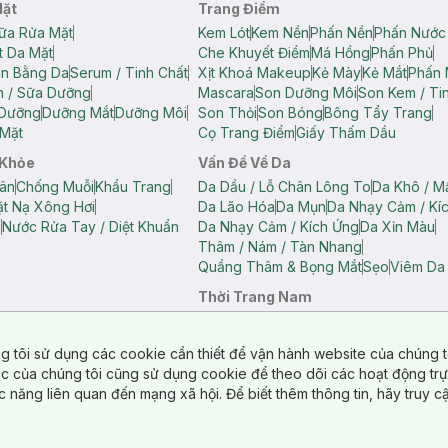
Mặt
Trang Điểm
ữa Rửa Mặt
Kem Lót
Kem Nền
Phấn Nền
Phấn Nước
t Da Mặt
Che Khuyết Điểm
Má Hồng
Phấn Phủ
ân Bằng Da
Serum / Tinh Chất
Xịt Khoá Makeup
Kẻ Mày
Kẻ Mắt
Phấn 
n / Sữa Dưỡng
Mascara
Son Dưỡng Môi
Son Kem / Tin
 Dưỡng
Dưỡng Mắt
Dưỡng Môi
Son Thỏi
Son Bóng
Bông Tẩy Trang
Mặt
Cọ Trang Điểm
Giấy Thấm Dầu
 Khỏe
Vấn Đề Về Da
ân
Chống Muỗi
Khẩu Trang
Da Dầu / Lỗ Chân Lông To
Da Khô / M
t Nạ Xông Hơi
Da Lão Hóa
Da Mụn
Da Nhạy Cảm / Kí
g
Nước Rửa Tay / Diệt Khuẩn
Da Nhạy Cảm / Kích Ứng
Da Xỉn Màu
Thâm / Nám / Tàn Nhang
Quầng Thâm & Bọng Mắt
Sẹo
Viêm Da
Thời Trang Nam
ữ
Áo Hai Dây Nữ
Áo Polo Nữ
Áo Polo Nam
Áo Thun Nam
Áo Tank T
Tank Top Nữ
Quần Dài Nữ
Quần Lót Nam
Quần Short Nam
g tôi sử dụng các cookie cần thiết để vận hành website của chúng t
n Short Nữ
tác của chúng tôi cũng sử dụng cookie để theo dõi các hoạt động tr
c năng liên quan đến mạng xã hội. Để biết thêm thông tin, hãy truy 
o Chéo
Túi Du Lịch
ẩm
Túi Đựng Phụ Kiện