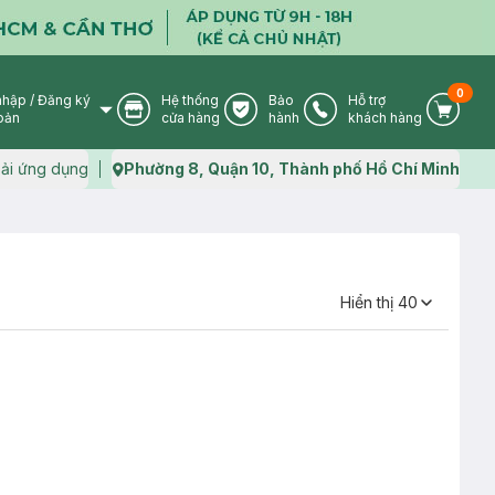
0
nhập
/
Đăng ký
Hệ thống
Bảo
Hỗ trợ
User Icon
Store Icon
Warranty Icon
Phone Icon
Cart I
oản
cửa hàng
hành
khách hàng
ải ứng dụng
Phường 8, Quận 10, Thành phố Hồ Chí Minh
Map icon
Hiển thị
40