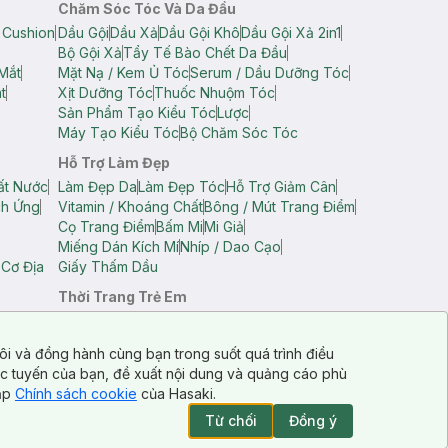
Chăm Sóc Tóc Và Da Đầu
 Cushion
Dầu Gội
Dầu Xả
Dầu Gội Khô
Dầu Gội Xả 2in1
Bộ Gội Xả
Tẩy Tế Bào Chết Da Đầu
Mắt
Mặt Nạ / Kem Ủ Tóc
Serum / Dầu Dưỡng Tóc
t
Xịt Dưỡng Tóc
Thuốc Nhuộm Tóc
Sản Phẩm Tạo Kiểu Tóc
Lược
Máy Tạo Kiểu Tóc
Bộ Chăm Sóc Tóc
Hỗ Trợ Làm Đẹp
ất Nước
Làm Đẹp Da
Làm Đẹp Tóc
Hỗ Trợ Giảm Cân
ch Ứng
Vitamin / Khoáng Chất
Bông / Mút Trang Điểm
Cọ Trang Điểm
Bấm Mi
Mi Giả
Miếng Dán Kích Mí
Nhíp / Dao Cạo
 Cơ Địa
Giấy Thấm Dầu
Thời Trang Trẻ Em
op Nam
Áo Dây Trẻ Em
Áo Thun Trẻ Em
Áo Sát Nách Trẻ Em
Quần Short Trẻ Em
ôi và đồng hành cùng bạn trong suốt quá trình điều
ực tuyến của bạn, đề xuất nội dung và quảng cáo phù
cập
Chính sách cookie
của Hasaki.
Từ chối
Đồng ý