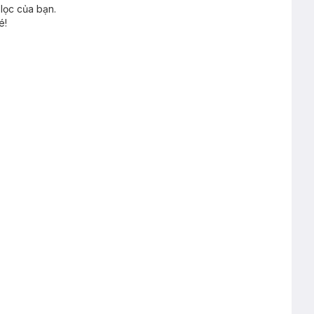
lọc của bạn.
é!