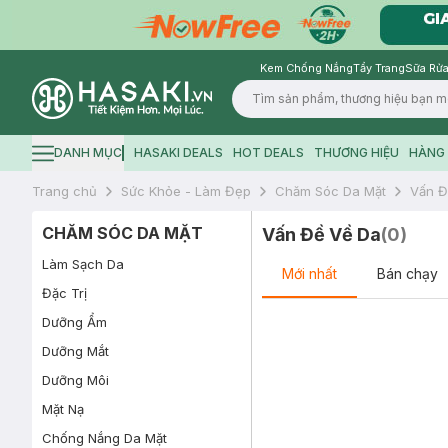
Kem Chống Nắng
Tẩy Trang
Sữa Rửa
Logo
DANH MỤC
HASAKI DEALS
HOT DEALS
THƯƠNG HIỆU
HÀNG 
Hamburger icon
Trang chủ
Sức Khỏe - Làm Đẹp
Chăm Sóc Da Mặt
Vấn Đ
CHĂM SÓC DA MẶT
Vấn Đề Về Da
(
0
)
Làm Sạch Da
Mới nhất
Bán chạy
Đặc Trị
Dưỡng Ẩm
Dưỡng Mắt
Dưỡng Môi
Mặt Nạ
Chống Nắng Da Mặt