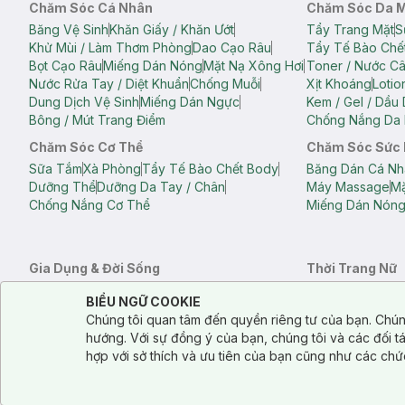
Chăm Sóc Cá Nhân
Chăm Sóc Da 
Băng Vệ Sinh
Khăn Giấy / Khăn Ướt
Tẩy Trang Mặt
S
Khử Mùi / Làm Thơm Phòng
Dao Cạo Râu
Tẩy Tế Bào Chế
Bọt Cạo Râu
Miếng Dán Nóng
Mặt Nạ Xông Hơi
Toner / Nước C
Nước Rửa Tay / Diệt Khuẩn
Chống Muỗi
Xịt Khoáng
Lotio
Dung Dịch Vệ Sinh
Miếng Dán Ngực
Kem / Gel / Dầu
Bông / Mút Trang Điểm
Chống Nắng Da 
Chăm Sóc Cơ Thể
Chăm Sóc Sức
Sữa Tắm
Xà Phòng
Tẩy Tế Bào Chết Body
Băng Dán Cá Nh
Dưỡng Thể
Dưỡng Da Tay / Chân
Máy Massage
Mặ
Chống Nắng Cơ Thể
Miếng Dán Nón
Gia Dụng & Đời Sống
Thời Trang Nữ
Khăn Tắm
Bông Tắm / Phụ Kiện Tắm
Áo Crop Top N
Notice about cookies usage
Cookie Consent
BIỂU NGỮ COOKIE
Phụ Kiện Điện Thoại
Quạt Cầm Tay / Quạt Mini
Áo Thun Nữ
Áo 
Chúng tôi quan tâm đến quyền riêng tư của bạn. Chún
Khử Mùi / Làm Thơm Phòng
Nước Giặt
Nước Xả
Quần Lót Nữ
Quầ
hướng. Với sự đồng ý của bạn, chúng tôi và các đối 
Balo
Túi Xách
hợp với sở thích và ưu tiên của bạn cũng như các chứ
Balo Laptop
Balo Du Lịch
Túi Tote
Túi Đe
Túi Đựng Mỹ Ph