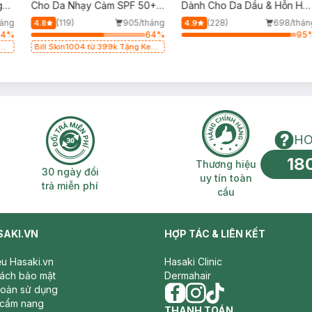
g
Cho Da Nhạy Cảm SPF 50+
Dành Cho Da Dầu & Hỗn Hợ
50ml
500ml
áng
(119)
905/tháng
(228)
698/thán
4.8
4.9
64
%
64
%
95
g
Bill Skin1004 từ 399k Tặng Kem
Chống Nắng Cho Da Nhạy Cảm
SPF 50+ 20ml (SL Có Hạn)
HO
18
n phí 2H
30 ngày đổi trả miễn phí
Thương hiệu uy 
Thương hiệu
30 ngày đổi
uy tín toàn
trả miễn phí
cầu
SAKI.VN
HỢP TÁC & LIÊN KẾT
iệu Hasaki.vn
Hasaki Clinic
sách bảo mật
Dermahair
hoản sử dụng
 cẩm nang
facebook
THANH TOÁN
instagram
tiktok