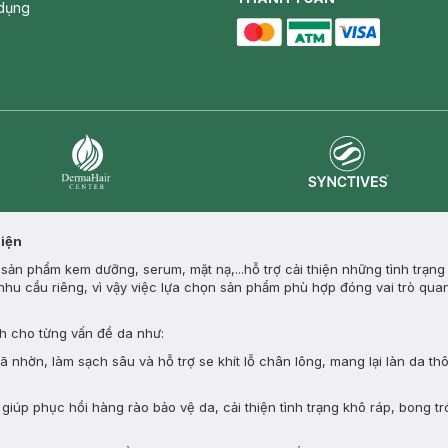
dụng
master card
ATM card
visa card
Synctives
Dermahair
Diện
ản phẩm kem dưỡng, serum, mặt nạ,...hỗ trợ cải thiện những tình trạng
nhu cầu riêng, vì vậy việc lựa chọn sản phẩm phù hợp đóng vai trò quan
 cho từng vấn đề da như:
nhờn, làm sạch sâu và hỗ trợ se khít lỗ chân lông, mang lại làn da th
giúp phục hồi hàng rào bảo vệ da, cải thiện tình trạng khô ráp, bong tr