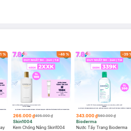
1
%
-
46
%
-
39
266.000 ₫
343.000 ₫
495.000 ₫
560.000 ₫
Skin1004
Bioderma
say
Kem Chống Nắng Skin1004
Nước Tẩy Trang Bioderma