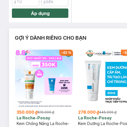
Áp dụng
GỢI Ý DÀNH RIÊNG CHO BẠN
-
26
%
-
43
%
-
3
350.000 ₫
278.000 ₫
610.000 ₫
445.000 ₫
La Roche-Posay
La Roche-Posay
ịu
Kem Chống Nắng La Roche-
Kem Dưỡng La Roche-Po