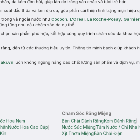
nhăn, da kém đàn hồi, giúp làn da trông săn chắc và tươi trẻ hơn.
 soát dầu thừa và làm dịu da, góp phần cải thiện tình trạng mụn hiệu q
n trong và ngoài nước như
Cocoon
,
L'Oréal
,
La Roche-Posay
,
Garnier
ng từng nhu cầu chăm sóc da cụ thể.
a chọn sản phẩm phù hợp, kết hợp cùng quy trình chăm sóc da khoa học 
àng, đến từ các thương hiệu uy tín. Thông tin minh bạch giúp khách 
aki.vn
luôn không ngừng nâng cao chất lượng sản phẩm và dịch vụ, m
Chăm Sóc Răng Miệng
ớc Hoa Nam
Bàn Chải Đánh Răng
Kem Đánh Răng
Thân
Nước Hoa Cao Cấp
Nước Súc Miệng
Tăm Nước / Chỉ Nha 
Kín
Xịt Thơm Miệng
Bàn Chải Điện