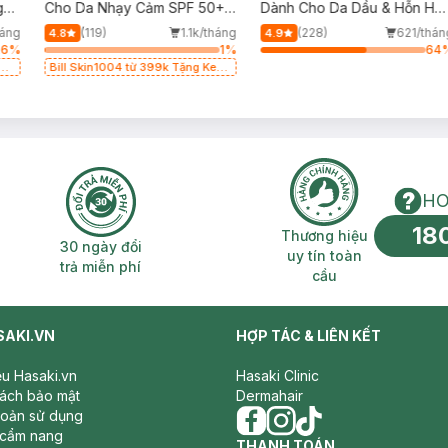
g
Cho Da Nhạy Cảm SPF 50+
Dành Cho Da Dầu & Hỗn Hợ
50ml
500ml
háng
(119)
1.1k/tháng
(228)
621/thán
4.8
4.9
26
%
1
%
64
g
Bill Skin1004 từ 399k Tặng Kem
Chống Nắng Cho Da Nhạy Cảm
SPF 50+ 20ml (SL Có Hạn)
HO
18
n phí 2H
30 ngày đổi trả miễn phí
Thương hiệu uy 
Thương hiệu
30 ngày đổi
uy tín toàn
trả miễn phí
cầu
SAKI.VN
HỢP TÁC & LIÊN KẾT
iệu Hasaki.vn
Hasaki Clinic
sách bảo mật
Dermahair
hoản sử dụng
 cẩm nang
facebook
THANH TOÁN
instagram
tiktok