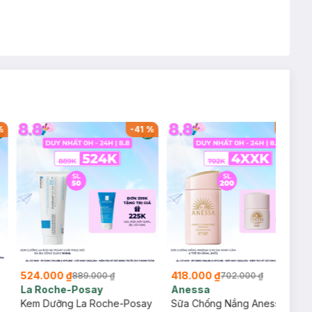
%
-
41
%
-
40
%
524.000 ₫
418.000 ₫
889.000 ₫
702.000 ₫
La Roche-Posay
Anessa
Kem Dưỡng La Roche-Posay
Sữa Chống Nắng Anessa