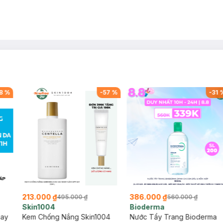
8
%
-
57
%
-
31
213.000 ₫
386.000 ₫
495.000 ₫
560.000 ₫
Skin1004
Bioderma
say
Kem Chống Nắng Skin1004
Nước Tẩy Trang Bioderma