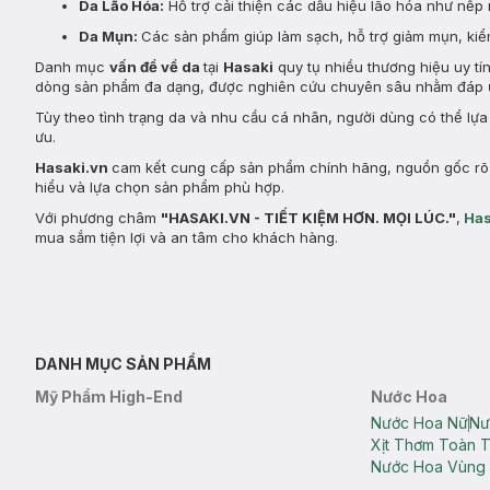
Da Lão Hóa:
Hỗ trợ cải thiện các dấu hiệu lão hóa như nếp 
Da Mụn:
Các sản phẩm giúp làm sạch, hỗ trợ giảm mụn, kiểm
Danh mục
vấn đề về da
tại
Hasaki
quy tụ nhiều thương hiệu uy tí
dòng sản phẩm đa dạng, được nghiên cứu chuyên sâu nhằm đáp ứ
Tùy theo tình trạng da và nhu cầu cá nhân, người dùng có thể lự
ưu.
Hasaki.vn
cam kết cung cấp sản phẩm chính hãng, nguồn gốc rõ r
hiểu và lựa chọn sản phẩm phù hợp.
Với phương châm
"HASAKI.VN - TIẾT KIỆM HƠN. MỌI LÚC."
,
Has
mua sắm tiện lợi và an tâm cho khách hàng.
DANH MỤC SẢN PHẨM
Mỹ Phẩm High-End
Nước Hoa
Nước Hoa Nữ
Nư
Xịt Thơm Toàn 
Nước Hoa Vùng 