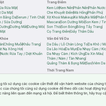
Mặt
Trang Điểm
ữa Rửa Mặt
Kem Lót
Kem Nền
Phấn Nền
Phấn Nước
t Da Mặt
Che Khuyết Điểm
Má Hồng
Phấn Phủ
ân Bằng Da
Serum / Tinh Chất
Xịt Khoá Makeup
Kẻ Mày
Kẻ Mắt
Phấn 
n / Sữa Dưỡng
Mascara
Son Dưỡng Môi
Son Kem / Tin
 Dưỡng
Dưỡng Mắt
Dưỡng Môi
Son Thỏi
Son Bóng
Bông Tẩy Trang
Mặt
Cọ Trang Điểm
Giấy Thấm Dầu
 Khỏe
Vấn Đề Về Da
ân
Chống Muỗi
Khẩu Trang
Da Dầu / Lỗ Chân Lông To
Da Khô / M
t Nạ Xông Hơi
Da Lão Hóa
Da Mụn
Da Nhạy Cảm / Kí
g
Nước Rửa Tay / Diệt Khuẩn
Da Nhạy Cảm / Kích Ứng
Da Xỉn Màu
Thâm / Nám / Tàn Nhang
Quầng Thâm & Bọng Mắt
Sẹo
Viêm Da
Thời Trang Nam
ữ
Áo Hai Dây Nữ
Áo Polo Nữ
Áo Polo Nam
Áo Thun Nam
Áo Tank T
Tank Top Nữ
Quần Dài Nữ
Quần Lót Nam
Quần Short Nam
g tôi sử dụng các cookie cần thiết để vận hành website của chúng t
n Short Nữ
tác của chúng tôi cũng sử dụng cookie để theo dõi các hoạt động tr
c năng liên quan đến mạng xã hội. Để biết thêm thông tin, hãy truy 
o Chéo
Túi Du Lịch
ẩm
Túi Đựng Phụ Kiện