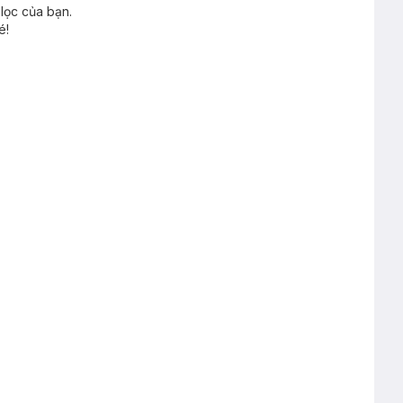
lọc của bạn.
é!