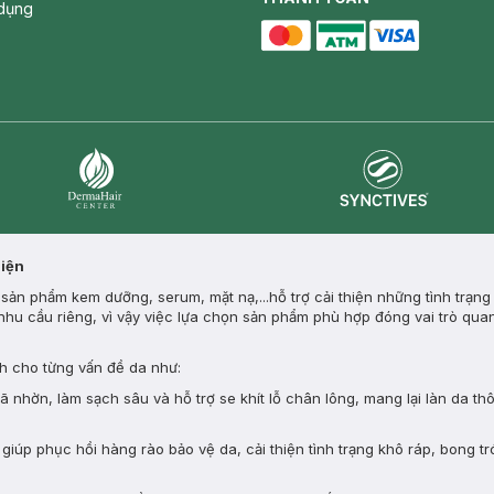
dụng
master card
ATM card
visa card
Synctives
Dermahair
Diện
ản phẩm kem dưỡng, serum, mặt nạ,...hỗ trợ cải thiện những tình trạng
nhu cầu riêng, vì vậy việc lựa chọn sản phẩm phù hợp đóng vai trò quan
 cho từng vấn đề da như:
nhờn, làm sạch sâu và hỗ trợ se khít lỗ chân lông, mang lại làn da th
giúp phục hồi hàng rào bảo vệ da, cải thiện tình trạng khô ráp, bong tr