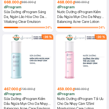
668.000 ₫
468.000 ₫
880.000 ₫
660.000 ₫
dProgram
dProgram
Sữa Dưỡng dProgram Sáng
Nước Dưỡng dProgram Kiềm
Da, Ngăn Lão Hóa Cho Da
Dầu Ngừa Mụn Cho Da Nhạy
Nhạy Cảm 100ml
Vitalizing Clear Emulsion
Cảm 125ml
Balancing Acne Care Lotion
34
%
34
%
-
36
%
-
30
%
467.000 ₫
459.000 ₫
730.000 ₫
660.000 ₫
dProgram
dProgram
Sữa Dưỡng dProgram Kiềm
Nước Dưỡng dProgram Tối Ưu
Dầu Ngừa Mụn Cho Da Nhạy
Cho Da Nhạy Cảm 125ml
Cảm 100ml
Balancing Acne Care Emulsion
Moisturizing Care Lotion