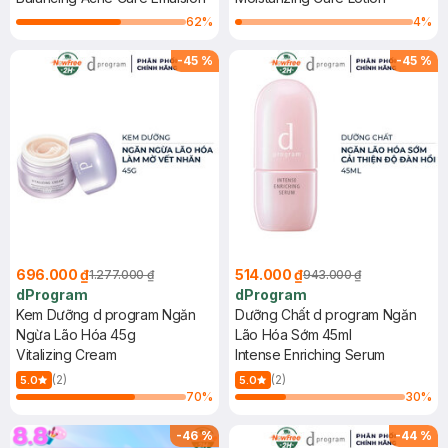
62
%
4
%
-
45
%
-
45
%
696.000 ₫
514.000 ₫
1.277.000 ₫
943.000 ₫
dProgram
dProgram
Kem Dưỡng d program Ngăn
Dưỡng Chất d program Ngăn
Ngừa Lão Hóa 45g
Lão Hóa Sớm 45ml
Vitalizing Cream
Intense Enriching Serum
(2)
(2)
5.0
5.0
70
%
30
%
-
46
%
-
44
%