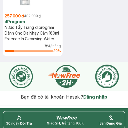
257.000 ₫
482.000 ₫
dProgram
Nước Tẩy Trang d program
Dành Cho Da Nhạy Cảm 180ml
Essence In Cleansing Water
4/tháng
20
%
Bạn đã có tài khoản Hasaki?
Đăng nhập