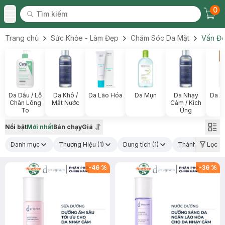
0
Tìm kiếm
Chec
Tìm kiếm
Toggle Menu
Trang chủ
Sức Khỏe - Làm Đẹp
Chăm Sóc Da Mặt
Vấn Đề
Da Dầu / Lỗ
Da Khô /
Da Lão Hóa
Da Mụn
Da Nhạy
Da X
Chân Lông
Mất Nước
Cảm / Kích
To
Ứng
Nổi bật
Mới nhất
Bán chạy
Giá
Danh mục
Thương Hiệu
(1)
Dung tích
(1)
Thành phần nổi 
Lọc
-
46
%
-
36
%