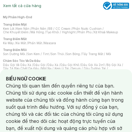
Xem tất cả cửa hàng
Mỹ Phẩm High-End
Trang Điểm Mặt
Kem Lót
/
Kem Nền
/
Phấn Nền
/
BB / CC Cream
/
Phấn Nước Cushion
/
Che Khuyết Điểm
/
Má Hồng
/
Tạo Khối / Highlight
/
Phấn Phủ
/
Xịt Khoá Makeup
Trang Điểm Mắt
Kẻ Mày
/
Kẻ Mắt
/
Phấn Mắt
/
Mascara
Trang Điểm Môi
Son Dưỡng Môi
/
Son Kem / Tint
/
Son Thỏi
/
Son Bóng
/
Tẩy Trang Mắt / Môi
Chăm Sóc Tóc Và Da Đầu
Dầu Gội Và Dầu Xả
/
Dầu Gội
/
Dầu Xả
/
Dầu Gội Khô
/
Dầu Gội Xả 2in1
/
Bộ Gội Xả
/
Tẩy Tế Bào Chết Da Đầu
/
Mặt Nạ / Kem Ủ Tóc
/
Serum / Dầu Dưỡng Tóc
/
Xịt Dưỡng Tóc
/
Thuốc Nhuộm Tóc
/
Sản Phẩm Tạo Kiểu Tóc
/
Dụng Cụ Chăm Sóc Tóc
/
Máy Sấy Tóc
/
Lược
/
Bộ Chăm Sóc Tóc
/
Phụ Kiện Tóc
Notice about cookies usage
BIỂU NGỮ COOKIE
Chăm Sóc Cơ Thể
Chúng tôi quan tâm đến quyền riêng tư của bạn.
Kem Tẩy Lông
/
Dụng Cụ Tẩy Lông
Chúng tôi sử dụng các cookie cần thiết để vận hành
Nước Hoa
Nước Hoa Nữ
/
Nước Hoa Nam
/
Nước Hoa Cao Cấp
/
Xịt Thơm Toàn Thân
/
website của chúng tôi và đồng hành cùng bạn trong
Nước Hoa Vùng Kín
suốt quá trình điều hướng. Với sự đồng ý của bạn,
Chăm Sóc Cá Nhân
Chống Muỗi
/
Khẩu Trang
/
Máy Massage
/
Mặt Nạ Xông Hơi
/
Nước Rửa Tay
/
chúng tôi và các đối tác của chúng tôi cũng sử dụng
Sản Phẩm Chăm Sóc Khác
/
Bàn Chải Đánh Răng
/
Bàn Chải Điện
/
Hỗ Trợ Trắng Răng
/
Kem Đánh Răng
/
Máy Tăm Nước
/
Nước Súc Miệng
/
cookie để theo dõi các hoạt động trực tuyến của
Tăm / Chỉ Nha Khoa
/
Xịt Thơm Miệng
/
Dung Dịch Vệ Sinh
/
Dưỡng Vùng Kín
/
Khăn Ướt Vệ Sinh Vùng Kín
/
Băng Vệ Sinh
/
Tampon
/
Bọt Cạo Râu
/
Dao Cạo Râu
/
bạn, đề xuất nội dung và quảng cáo phù hợp với sở
Máy Cạo Râu