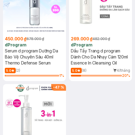
450.000 ₫
269.000 ₫
678.000 ₫
482.000 ₫
dProgram
dProgram
Serum d program Dưỡng Da
Dầu Tẩy Trang d program
Bảo Vệ Chuyên Sâu 40ml
Dành Cho Da Nhạy Cảm 120ml
Thermo Defense Serum
Essence In Cleansing Oil
(2)
(8)
4/tháng
5.0
5.0
1
%
20
%
-
47
%