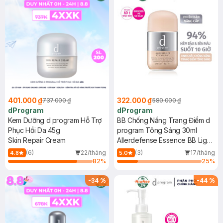
401.000 ₫
322.000 ₫
737.000 ₫
580.000 ₫
dProgram
dProgram
Kem Dưỡng d program Hỗ Trợ
BB Chống Nắng Trang Điểm d
Phục Hồi Da 45g
program Tông Sáng 30ml
Skin Repair Cream
Allerdefense Essence BB Light
SPF50+ PA+++
(6)
22/tháng
(3)
17/tháng
4.8
5.0
82
%
25
%
-
34
%
-
44
%