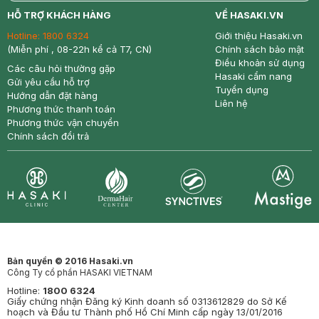
return
nowfree
price
HỖ TRỢ KHÁCH HÀNG
VỀ HASAKI.VN
Hotline:
1800 6324
Giới thiệu Hasaki.vn
(Miễn phí , 08-22h kể cả T7, CN)
Chính sách bảo mật
Điều khoản sử dụng
Các câu hỏi thường gặp
Hasaki cẩm nang
Gửi yêu cầu hỗ trợ
Tuyển dụng
Hướng dẫn đặt hàng
Liên hệ
Phương thức thanh toán
Phương thức vận chuyển
Chính sách đổi trả
Synctives
Clinic
Dermahair
Mastige
Bản quyền © 2016 Hasaki.vn
Công Ty cổ phần HASAKI VIETNAM
Hotline:
1800 6324
Giấy chứng nhận Đăng ký Kinh doanh số 0313612829 do Sở Kế
hoạch và Đầu tư Thành phố Hồ Chí Minh cấp ngày 13/01/2016