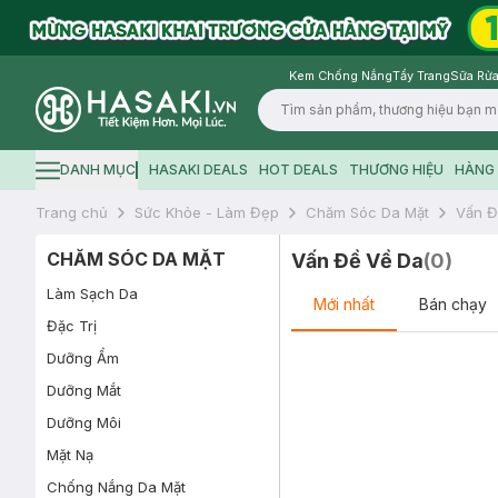
Kem Chống Nắng
Tẩy Trang
Sữa Rửa
Logo
DANH MỤC
HASAKI DEALS
HOT DEALS
THƯƠNG HIỆU
HÀNG 
Hamburger icon
Trang chủ
Sức Khỏe - Làm Đẹp
Chăm Sóc Da Mặt
Vấn Đ
CHĂM SÓC DA MẶT
Vấn Đề Về Da
(
0
)
Làm Sạch Da
Mới nhất
Bán chạy
Đặc Trị
Dưỡng Ẩm
Dưỡng Mắt
Dưỡng Môi
Mặt Nạ
Chống Nắng Da Mặt