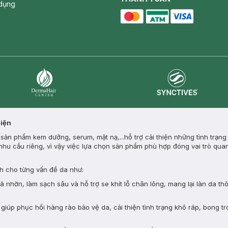
dụng
master card
ATM card
visa card
Synctives
Dermahair
Diện
ản phẩm kem dưỡng, serum, mặt nạ,...hỗ trợ cải thiện những tình trạng
nhu cầu riêng, vì vậy việc lựa chọn sản phẩm phù hợp đóng vai trò quan
 cho từng vấn đề da như:
nhờn, làm sạch sâu và hỗ trợ se khít lỗ chân lông, mang lại làn da th
giúp phục hồi hàng rào bảo vệ da, cải thiện tình trạng khô ráp, bong tr