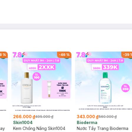
8
%
-
46
%
-
39
266.000 ₫
343.000 ₫
495.000 ₫
560.000 ₫
Skin1004
Bioderma
say
Kem Chống Nắng Skin1004
Nước Tẩy Trang Bioderma