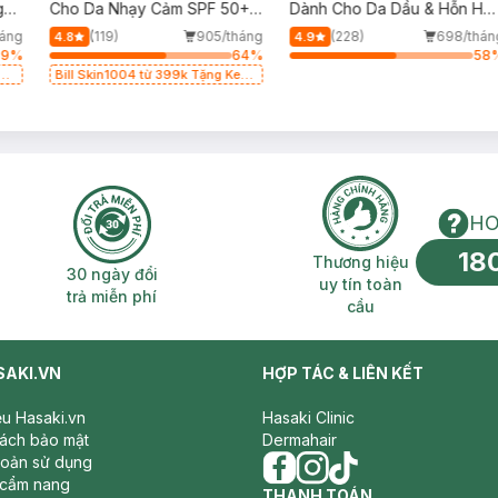
g
Cho Da Nhạy Cảm SPF 50+
Dành Cho Da Dầu & Hỗn Hợ
50ml
500ml
háng
(119)
905/tháng
(228)
698/thán
4.8
4.9
69
%
64
%
58
g
Bill Skin1004 từ 399k Tặng Kem
Chống Nắng Cho Da Nhạy Cảm
SPF 50+ 20ml (SL Có Hạn)
HO
18
n phí 2H
30 ngày đổi trả miễn phí
Thương hiệu uy 
Thương hiệu
30 ngày đổi
uy tín toàn
trả miễn phí
cầu
SAKI.VN
HỢP TÁC & LIÊN KẾT
iệu Hasaki.vn
Hasaki Clinic
sách bảo mật
Dermahair
hoản sử dụng
 cẩm nang
facebook
THANH TOÁN
instagram
tiktok