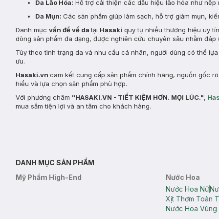
Da Lão Hóa:
Hỗ trợ cải thiện các dấu hiệu lão hóa như nếp 
Da Mụn:
Các sản phẩm giúp làm sạch, hỗ trợ giảm mụn, kiểm
Danh mục
vấn đề về da
tại
Hasaki
quy tụ nhiều thương hiệu uy tí
dòng sản phẩm đa dạng, được nghiên cứu chuyên sâu nhằm đáp ứ
Tùy theo tình trạng da và nhu cầu cá nhân, người dùng có thể lự
ưu.
Hasaki.vn
cam kết cung cấp sản phẩm chính hãng, nguồn gốc rõ r
hiểu và lựa chọn sản phẩm phù hợp.
Với phương châm
"HASAKI.VN - TIẾT KIỆM HƠN. MỌI LÚC."
,
Has
mua sắm tiện lợi và an tâm cho khách hàng.
DANH MỤC SẢN PHẨM
Mỹ Phẩm High-End
Nước Hoa
Nước Hoa Nữ
Nư
Xịt Thơm Toàn 
Nước Hoa Vùng 