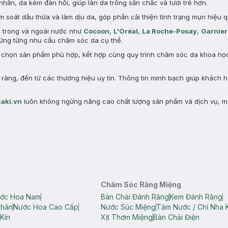
nhăn, da kém đàn hồi, giúp làn da trông săn chắc và tươi trẻ hơn.
 soát dầu thừa và làm dịu da, góp phần cải thiện tình trạng mụn hiệu q
n trong và ngoài nước như
Cocoon
,
L'Oréal
,
La Roche-Posay
,
Garnier
ng từng nhu cầu chăm sóc da cụ thể.
a chọn sản phẩm phù hợp, kết hợp cùng quy trình chăm sóc da khoa học 
àng, đến từ các thương hiệu uy tín. Thông tin minh bạch giúp khách 
aki.vn
luôn không ngừng nâng cao chất lượng sản phẩm và dịch vụ, m
Chăm Sóc Răng Miệng
ớc Hoa Nam
Bàn Chải Đánh Răng
Kem Đánh Răng
Thân
Nước Hoa Cao Cấp
Nước Súc Miệng
Tăm Nước / Chỉ Nha 
Kín
Xịt Thơm Miệng
Bàn Chải Điện