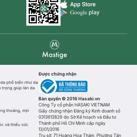
Appstore icon
Goolge Play icon
Mastige
Được chứng nhận
 da phổ biến như da
 trọng giúp làn da
Bản quyền © 2016 Hasaki.vn
Công Ty cổ phần HASAKI VIETNAM
ông thoáng, mịn
Giấy chứng nhận Đăng ký Kinh doanh số
0313612829 do Sở Kế hoạch và Đầu tư
Thành phố Hồ Chí Minh cấp ngày
óc và thiếu sức
13/01/2016
Trụ sở: 71 Hoàng Hoa Thám, Phường Tân