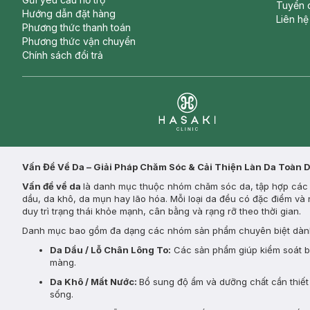
Tuyển 
Hướng dẫn đặt hàng
Liên hệ
Phương thức thanh toán
Phương thức vận chuyển
Chính sách đổi trả
Clinic
Vấn Đề Về Da – Giải Pháp Chăm Sóc & Cải Thiện Làn Da Toàn 
Vấn đề về da
là danh mục thuộc nhóm chăm sóc da, tập hợp các s
dầu, da khô, da mụn hay lão hóa. Mỗi loại da đều có đặc điểm và 
duy trì trạng thái khỏe mạnh, cân bằng và rạng rỡ theo thời gian.
Danh mục bao gồm đa dạng các nhóm sản phẩm chuyên biệt dành
Da Dầu / Lỗ Chân Lông To:
Các sản phẩm giúp kiểm soát bã 
màng.
Da Khô / Mất Nước:
Bổ sung độ ẩm và dưỡng chất cần thiết 
sống.