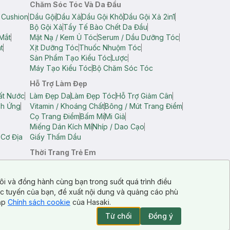
Chăm Sóc Tóc Và Da Đầu
 Cushion
Dầu Gội
Dầu Xả
Dầu Gội Khô
Dầu Gội Xả 2in1
Bộ Gội Xả
Tẩy Tế Bào Chết Da Đầu
Mắt
Mặt Nạ / Kem Ủ Tóc
Serum / Dầu Dưỡng Tóc
t
Xịt Dưỡng Tóc
Thuốc Nhuộm Tóc
Sản Phẩm Tạo Kiểu Tóc
Lược
Máy Tạo Kiểu Tóc
Bộ Chăm Sóc Tóc
Hỗ Trợ Làm Đẹp
ất Nước
Làm Đẹp Da
Làm Đẹp Tóc
Hỗ Trợ Giảm Cân
ch Ứng
Vitamin / Khoáng Chất
Bông / Mút Trang Điểm
Cọ Trang Điểm
Bấm Mi
Mi Giả
Miếng Dán Kích Mí
Nhíp / Dao Cạo
 Cơ Địa
Giấy Thấm Dầu
Thời Trang Trẻ Em
op Nam
Áo Dây Trẻ Em
Áo Thun Trẻ Em
Áo Sát Nách Trẻ Em
Quần Short Trẻ Em
ôi và đồng hành cùng bạn trong suốt quá trình điều
ực tuyến của bạn, đề xuất nội dung và quảng cáo phù
cập
Chính sách cookie
của Hasaki.
Từ chối
Đồng ý