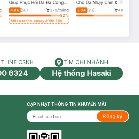
p
Giúp Phục Hồi Da Đa Công
Cho Da Nhạy Cảm & Trẻ Em
Dụng 100ml
60ml (Mới)
g
(56)
370/tháng
(23)
410/tháng
4.9
5.0
%
82
%
34
%
Bill La roche-posay 399K Tặng
Gel rửa mặt da dầu nhạy cảm
50ml (SL có hạn)
TLINE CSKH
TÌM CHI NHÁNH
HOTLINE CSKH
Tìm chi nhánh
00 6324
Hệ thống Hasaki
tín toàn cầu
CẬP NHẬT THÔNG TIN KHUYẾN MÃI
Đăng ký