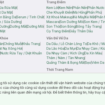
Mặt
Trang Điểm
ữa Rửa Mặt
Kem Lót
Kem Nền
Phấn Nền
Phấn Nước
t Da Mặt
Che Khuyết Điểm
Má Hồng
Phấn Phủ
ân Bằng Da
Serum / Tinh Chất
Xịt Khoá Makeup
Kẻ Mày
Kẻ Mắt
Phấn 
n / Sữa Dưỡng
Mascara
Son Dưỡng Môi
Son Kem / Tin
 Dưỡng
Dưỡng Mắt
Dưỡng Môi
Son Thỏi
Son Bóng
Bông Tẩy Trang
Mặt
Cọ Trang Điểm
Giấy Thấm Dầu
 Khỏe
Vấn Đề Về Da
ân
Chống Muỗi
Khẩu Trang
Da Dầu / Lỗ Chân Lông To
Da Khô / M
t Nạ Xông Hơi
Da Lão Hóa
Da Mụn
Da Nhạy Cảm / Kí
g
Nước Rửa Tay / Diệt Khuẩn
Da Nhạy Cảm / Kích Ứng
Da Xỉn Màu
Thâm / Nám / Tàn Nhang
Quầng Thâm & Bọng Mắt
Sẹo
Viêm Da
Thời Trang Nam
ữ
Áo Hai Dây Nữ
Áo Polo Nữ
Áo Polo Nam
Áo Thun Nam
Áo Tank T
Tank Top Nữ
Quần Dài Nữ
Quần Lót Nam
Quần Short Nam
g tôi sử dụng các cookie cần thiết để vận hành website của chúng t
n Short Nữ
tác của chúng tôi cũng sử dụng cookie để theo dõi các hoạt động tr
c năng liên quan đến mạng xã hội. Để biết thêm thông tin, hãy truy 
o Chéo
Túi Du Lịch
ẩm
Túi Đựng Phụ Kiện