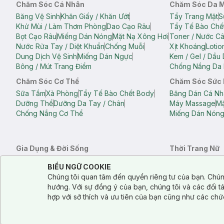
Chăm Sóc Cá Nhân
Chăm Sóc Da 
Băng Vệ Sinh
Khăn Giấy / Khăn Ướt
Tẩy Trang Mặt
S
Khử Mùi / Làm Thơm Phòng
Dao Cạo Râu
Tẩy Tế Bào Chế
Bọt Cạo Râu
Miếng Dán Nóng
Mặt Nạ Xông Hơi
Toner / Nước C
Nước Rửa Tay / Diệt Khuẩn
Chống Muỗi
Xịt Khoáng
Lotio
Dung Dịch Vệ Sinh
Miếng Dán Ngực
Kem / Gel / Dầu
Bông / Mút Trang Điểm
Chống Nắng Da 
Chăm Sóc Cơ Thể
Chăm Sóc Sức
Sữa Tắm
Xà Phòng
Tẩy Tế Bào Chết Body
Băng Dán Cá Nh
Dưỡng Thể
Dưỡng Da Tay / Chân
Máy Massage
Mặ
Chống Nắng Cơ Thể
Miếng Dán Nón
Gia Dụng & Đời Sống
Thời Trang Nữ
Khăn Tắm
Bông Tắm / Phụ Kiện Tắm
Áo Crop Top N
Notice about cookies usage
Cookie Consent
BIỂU NGỮ COOKIE
Phụ Kiện Điện Thoại
Quạt Cầm Tay / Quạt Mini
Áo Thun Nữ
Áo 
Chúng tôi quan tâm đến quyền riêng tư của bạn. Chún
Khử Mùi / Làm Thơm Phòng
Nước Giặt
Nước Xả
Quần Lót Nữ
Quầ
hướng. Với sự đồng ý của bạn, chúng tôi và các đối 
Balo
Túi Xách
hợp với sở thích và ưu tiên của bạn cũng như các chứ
Balo Laptop
Balo Du Lịch
Túi Tote
Túi Đe
Túi Đựng Mỹ Ph