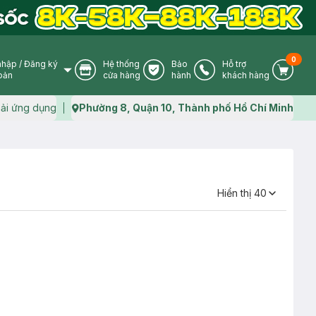
0
nhập
/
Đăng ký
Hệ thống
Bảo
Hỗ trợ
User Icon
Store Icon
Warranty Icon
Phone Icon
Cart I
oản
cửa hàng
hành
khách hàng
ải ứng dụng
Phường 8, Quận 10, Thành phố Hồ Chí Minh
Map icon
Hiển thị
40