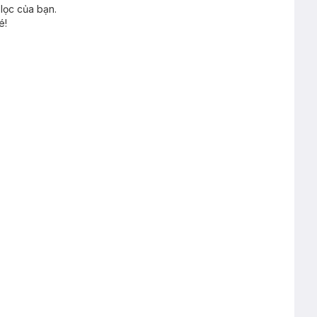
lọc của bạn.
é!