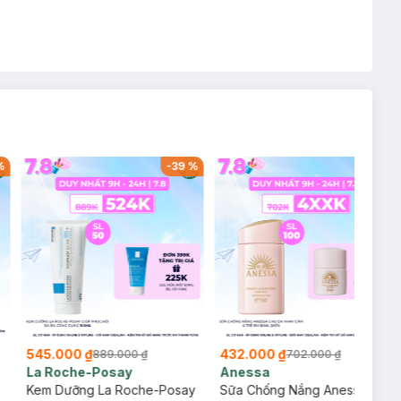
%
-
39
%
-
38
%
545.000 ₫
432.000 ₫
889.000 ₫
702.000 ₫
La Roche-Posay
Anessa
Kem Dưỡng La Roche-Posay
Sữa Chống Nắng Anessa