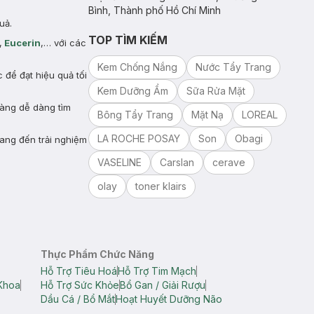
Bình, Thành phố Hồ Chí Minh
uả.
TOP TÌM KIẾM
,
Eucerin
,… với các
Kem Chống Nắng
Nước Tẩy Trang
để đạt hiệu quả tối
Kem Dưỡng Ẩm
Sữa Rửa Mặt
hàng dễ dàng tìm
Bông Tẩy Trang
Mặt Nạ
LOREAL
LA ROCHE POSAY
Son
Obagi
ang đến trải nghiệm
VASELINE
Carslan
cerave
olay
toner klairs
Thực Phẩm Chức Năng
Hỗ Trợ Tiêu Hoá
Hỗ Trợ Tim Mạch
Khoa
Hỗ Trợ Sức Khỏe
Bổ Gan / Giải Rượu
Dầu Cá / Bổ Mắt
Hoạt Huyết Dưỡng Não