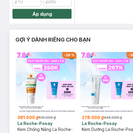
Áp dụng
GỢI Ý DÀNH RIÊNG CHO BẠN
-
20
%
-
38
%
-
3
381.000 ₫
278.000 ₫
610.000 ₫
445.000 ₫
La Roche-Posay
La Roche-Posay
ịu
Kem Chống Nắng La Roche-
Kem Dưỡng La Roche-Po