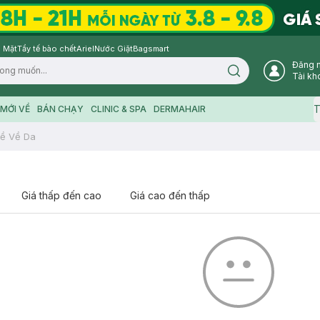
 Mặt
Tẩy tế bào chết
Ariel
Nước Giặt
Bagsmart
Đăng 
Search icon
Tài kh
T
MỚI VỀ
BÁN CHẠY
CLINIC & SPA
DERMAHAIR
ề Về Da
Giá thấp đến cao
Giá cao đến thấp