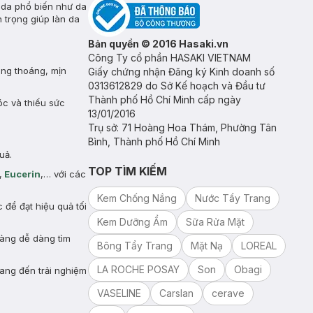
 da phổ biến như da
 trọng giúp làn da
Bản quyền © 2016 Hasaki.vn
Công Ty cổ phần HASAKI VIETNAM
ông thoáng, mịn
Giấy chứng nhận Đăng ký Kinh doanh số
0313612829 do Sở Kế hoạch và Đầu tư
Thành phố Hồ Chí Minh cấp ngày
óc và thiếu sức
13/01/2016
Trụ sở: 71 Hoàng Hoa Thám, Phường Tân
Bình, Thành phố Hồ Chí Minh
uả.
TOP TÌM KIẾM
,
Eucerin
,… với các
Kem Chống Nắng
Nước Tẩy Trang
để đạt hiệu quả tối
Kem Dưỡng Ẩm
Sữa Rửa Mặt
hàng dễ dàng tìm
Bông Tẩy Trang
Mặt Nạ
LOREAL
LA ROCHE POSAY
Son
Obagi
ang đến trải nghiệm
VASELINE
Carslan
cerave