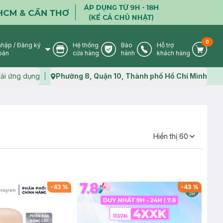
0
nhập
/
Đăng ký
Hệ thống
Bảo
Hỗ trợ
User Icon
Store Icon
Warranty Icon
Phone Icon
Cart I
oản
cửa hàng
hành
khách hàng
ải ứng dụng
Phường 8, Quận 10, Thành phố Hồ Chí Minh
Map icon
Hiển thị 60
-
43
%
-
43
%