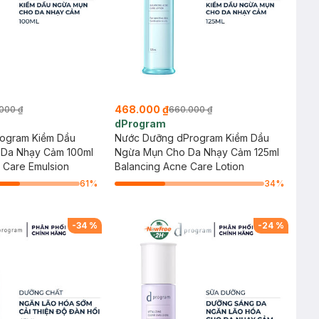
468.000 ₫
000 ₫
660.000 ₫
dProgram
ogram Kiềm Dầu
Nước Dưỡng dProgram Kiềm Dầu
Da Nhạy Cảm 100ml
Ngừa Mụn Cho Da Nhạy Cảm 125ml
 Care Emulsion
Balancing Acne Care Lotion
61
%
34
%
-
34
%
-
24
%