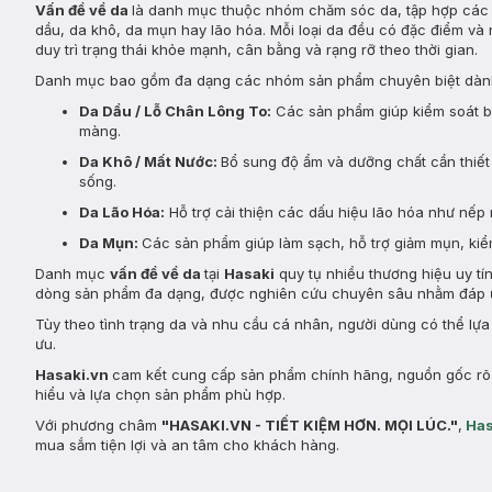
Vấn đề về da
là danh mục thuộc nhóm chăm sóc da, tập hợp các s
dầu, da khô, da mụn hay lão hóa. Mỗi loại da đều có đặc điểm và 
duy trì trạng thái khỏe mạnh, cân bằng và rạng rỡ theo thời gian.
Danh mục bao gồm đa dạng các nhóm sản phẩm chuyên biệt dành
Da Dầu / Lỗ Chân Lông To:
Các sản phẩm giúp kiểm soát bã 
màng.
Da Khô / Mất Nước:
Bổ sung độ ẩm và dưỡng chất cần thiết 
sống.
Da Lão Hóa:
Hỗ trợ cải thiện các dấu hiệu lão hóa như nếp 
Da Mụn:
Các sản phẩm giúp làm sạch, hỗ trợ giảm mụn, kiểm
Danh mục
vấn đề về da
tại
Hasaki
quy tụ nhiều thương hiệu uy tí
dòng sản phẩm đa dạng, được nghiên cứu chuyên sâu nhằm đáp ứ
Tùy theo tình trạng da và nhu cầu cá nhân, người dùng có thể lự
ưu.
Hasaki.vn
cam kết cung cấp sản phẩm chính hãng, nguồn gốc rõ r
hiểu và lựa chọn sản phẩm phù hợp.
Với phương châm
"HASAKI.VN - TIẾT KIỆM HƠN. MỌI LÚC."
,
Has
mua sắm tiện lợi và an tâm cho khách hàng.