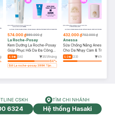
574.000 ₫
432.000 ₫
889.000 ₫
702.000 ₫
La Roche-Posay
Anessa
Kem Dưỡng La Roche-Posay
Sữa Chống Nắng Anessa
p
Giúp Phục Hồi Da Đa Công
Cho Da Nhạy Cảm & Trẻ Em
Dụng 100ml
60ml (Mới)
g
(56)
351/tháng
(23)
410/tháng
4.9
5.0
%
64
%
34
%
Bill La roche-posay 399K Tặng
Gel rửa mặt da dầu nhạy cảm
50ml (SL có hạn)
TLINE CSKH
TÌM CHI NHÁNH
HOTLINE CSKH
Tìm chi nhánh
00 6324
Hệ thống Hasaki
tín toàn cầu