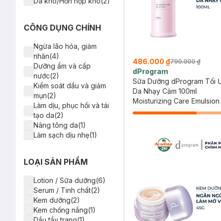
Da khô/Hỗn hợp khô(2)
CÔNG DỤNG CHÍNH
Ngừa lão hóa, giảm
nhăn(4)
486.000 ₫
790.000 ₫
Dưỡng ẩm và cấp
dProgram
nước(2)
Sữa Dưỡng dProgram Tối 
Kiểm soát dầu và giảm
Da Nhạy Cảm 100ml
mụn(2)
Moisturizing Care Emulsion
Làm dịu, phục hồi và tái
tạo da(2)
Nâng tông da(1)
Làm sạch dịu nhẹ(1)
LOẠI SẢN PHẨM
Lotion / Sữa dưỡng(6)
Serum / Tinh chất(2)
Kem dưỡng(2)
Kem chống nắng(1)
Dầu tẩy trang(1)