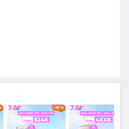
%
-
35
%
-
38
%