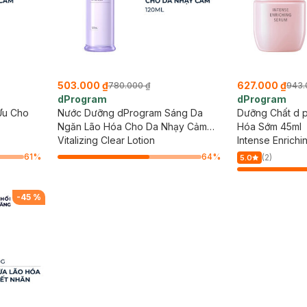
503.000 ₫
627.000 ₫
780.000 ₫
943.
dProgram
dProgram
Ưu Cho
Nước Dưỡng dProgram Sáng Da
Dưỡng Chất d 
Ngăn Lão Hóa Cho Da Nhạy Cảm
Hóa Sớm 45ml
125ml
Vitalizing Clear Lotion
Intense Enrich
61
%
64
%
(2)
5.0
-
45
%