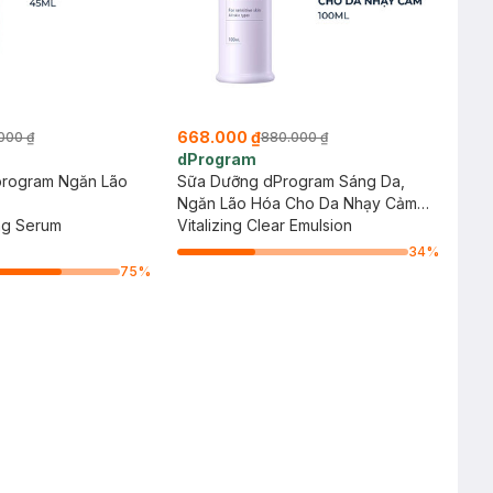
668.000 ₫
000 ₫
880.000 ₫
dProgram
program Ngăn Lão
Sữa Dưỡng dProgram Sáng Da,
Ngăn Lão Hóa Cho Da Nhạy Cảm
ing Serum
100ml
Vitalizing Clear Emulsion
34
%
75
%