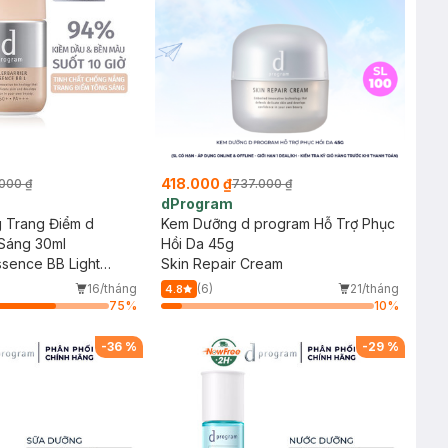
418.000 ₫
000 ₫
737.000 ₫
dProgram
 Trang Điểm d
Kem Dưỡng d program Hỗ Trợ Phục
Sáng 30ml
Hồi Da 45g
ssence BB Light
Skin Repair Cream
16/tháng
(6)
21/tháng
4.8
75
%
10
%
-
36
%
-
29
%