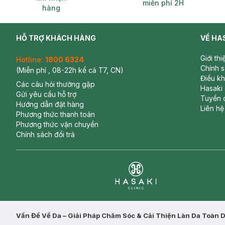
miễn phí 2H
hàng
HỖ TRỢ KHÁCH HÀNG
VỀ HA
Giới th
Hotline:
1800 6324
Chính 
(Miễn phí , 08-22h kể cả T7, CN)
Điều k
Các câu hỏi thường gặp
Hasaki
Gửi yêu cầu hỗ trợ
Tuyển 
Hướng dẫn đặt hàng
Liên hệ
Phương thức thanh toán
Phương thức vận chuyển
Chính sách đổi trả
Clinic
Vấn Đề Về Da – Giải Pháp Chăm Sóc & Cải Thiện Làn Da Toàn 