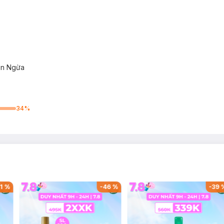
ăn Ngừa
34
%
1
%
-
46
%
-
39