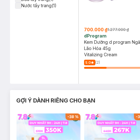
Nước tẩy trang(1)
700.000 ₫
1.277.000 ₫
dProgram
Kem Dưỡng d program Ng
Lão Hóa 45g
Vitalizing Cream
(2)
5.0
GỢI Ý DÀNH RIÊNG CHO BẠN
-
20
%
-
38
%
-
3