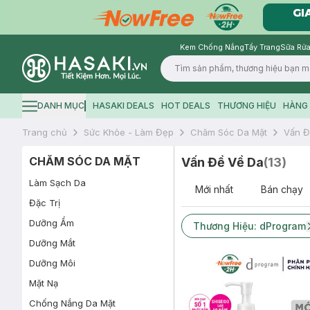
Kem Chống Nắng
Tẩy Trang
Sữa Rửa
Logo
DANH MỤC
HASAKI DEALS
HOT DEALS
THƯƠNG HIỆU
HÀNG 
Hamburger icon
Trang chủ
Sức Khỏe - Làm Đẹp
Chăm Sóc Da Mặt
Vấn Đ
CHĂM SÓC DA MẶT
Vấn Đề Về Da
(
13
)
Làm Sạch Da
Mới nhất
Bán chạy
Đặc Trị
Dưỡng Ẩm
Thương Hiệu: dProgram
Dưỡng Mắt
Dưỡng Môi
Mặt Nạ
Chống Nắng Da Mặt