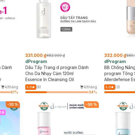
331.000 ₫
332.000 ₫
482.000 ₫
580.
dProgram
dProgram
m Dành
Dầu Tẩy Trang d program Dành
BB Chống Nắng
Cho Da Nhạy Cảm 120ml
program Tông 
r
Essence In Cleansing Oil
Allerdefense E
SPF50+ PA+++
4/tháng
(8)
4/tháng
(3)
5.0
5.0
61
%
34
%
-
33
%
-
30
%