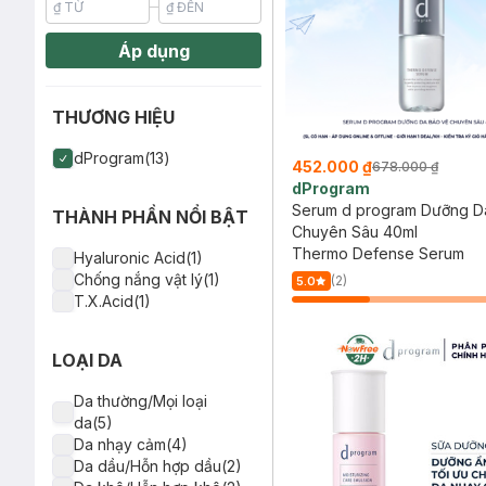
Áp dụng
THƯƠNG HIỆU
dProgram(13)
452.000 ₫
678.000 ₫
dProgram
Serum d program Dưỡng D
THÀNH PHẦN NỔI BẬT
Chuyên Sâu 40ml
Thermo Defense Serum
Hyaluronic Acid(1)
Chống nắng vật lý(1)
(2)
5.0
T.X.Acid(1)
LOẠI DA
Da thường/Mọi loại
da(5)
Da nhạy cảm(4)
Da dầu/Hỗn hợp dầu(2)