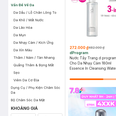
Vấn Đề Về Da
Da Dầu / Lỗ Chân Lông To
Da Khô / Mất Nước
Da Lão Hóa
Da Mụn
Da Nhạy Cảm / Kích Ứng
272.000 ₫
482.000 ₫
Da Xỉn Màu
dProgram
Thâm / Nám / Tàn Nhang
Nước Tẩy Trang d progra
Cho Da Nhạy Cảm 180ml
Quầng Thâm & Bọng Mắt
Essence In Cleansing Wate
Sẹo
Viêm Da Cơ Địa
Dụng Cụ / Phụ Kiện Chăm Sóc
Da
Bộ Chăm Sóc Da Mặt
KHOẢNG GIÁ