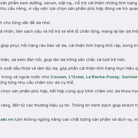
ản phẩm kem dưỡng, serum, mặt nạ,...hỗ trợ cải thiện những tình trạng
nhu cầu riêng, vì vậy việc lựa chọn sản phẩm phù hợp đóng vai trò quan
 cho từng vấn đề da như:
nhờn, làm sạch sâu và hỗ trợ se khít lỗ chân lông, mang lại làn da th
giúp phục hồi hàng rào bảo vệ da, cải thiện tình trạng khô ráp, bong tr
nhăn, da kém đàn hồi, giúp làn da trông săn chắc và tươi trẻ hơn.
 soát dầu thừa và làm dịu da, góp phần cải thiện tình trạng mụn hiệu q
n trong và ngoài nước như
Cocoon
,
L'Oréal
,
La Roche-Posay
,
Garnier
ng từng nhu cầu chăm sóc da cụ thể.
a chọn sản phẩm phù hợp, kết hợp cùng quy trình chăm sóc da khoa học 
àng, đến từ các thương hiệu uy tín. Thông tin minh bạch giúp khách 
aki.vn
luôn không ngừng nâng cao chất lượng sản phẩm và dịch vụ, m