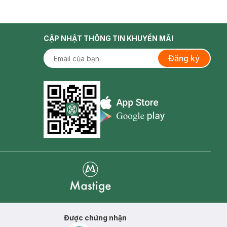
CẬP NHẬT THÔNG TIN KHUYẾN MÃI
Đăng ký
Appstore icon
Goolge Play icon
Mastige
Được chứng nhận