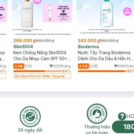
266.000 ₫
343.000 ₫
495.000 ₫
560.000 ₫
Skin1004
Bioderma
say
Kem Chống Nắng Skin1004
Nước Tẩy Trang Bioderma
g
Cho Da Nhạy Cảm SPF 50+
Dành Cho Da Dầu & Hỗn Hợ
50ml
500ml
áng
(119)
905/tháng
(228)
698/thán
4.8
4.9
64
%
64
%
95
g
Bill Skin1004 từ 399k Tặng Kem
Chống Nắng Cho Da Nhạy Cảm
SPF 50+ 20ml (SL Có Hạn)
HO
18
n phí 2H
30 ngày đổi trả miễn phí
Thương hiệu uy 
Thương hiệu
30 ngày đổi
uy tín toàn