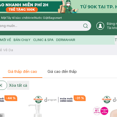
 Mặt
Tẩy tế bào chết
Ariel
Nước Giặt
Bagsmart
Đăng 
Search icon
Tài kh
T
MỚI VỀ
BÁN CHẠY
CLINIC & SPA
DERMAHAIR
ề Về Da
Giá thấp đến cao
Giá cao đến thấp
Xóa tất cả
-
44
%
-
31
%