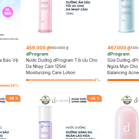
459.000 ₫
467.000 ₫
660.000 ₫
730.
dProgram
dProgram
a Bảo Vệ
Nước Dưỡng dProgram Tối Ưu Cho
Sữa Dưỡng dPr
Da Nhạy Cảm 125ml
Ngừa Mụn Cho 
Moisturizing Care Lotion
Balancing Acne
4
%
34
%
-
38
%
-
36
%