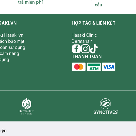
trả miễn phí
cầu
SAKI.VN
HỢP TÁC & LIÊN KẾT
iệu Hasaki.vn
Hasaki Clinic
sách bảo mật
Dermahair
hoản sử dụng
 cẩm nang
facebook
THANH TOÁN
instagram
tiktok
dụng
master card
ATM card
visa card
Synctives
Dermahair
Diện