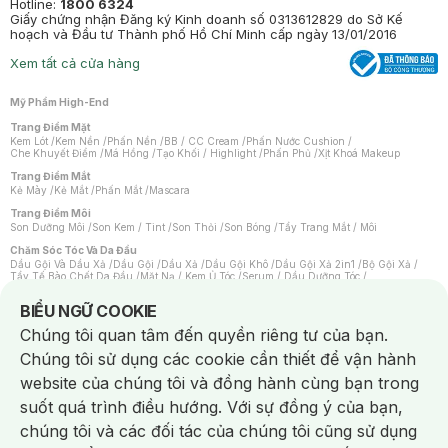
Hotline:
1800 6324
Giấy chứng nhận Đăng ký Kinh doanh số 0313612829 do Sở Kế
hoạch và Đầu tư Thành phố Hồ Chí Minh cấp ngày 13/01/2016
Xem tất cả cửa hàng
Mỹ Phẩm High-End
Trang Điểm Mặt
Kem Lót
/
Kem Nền
/
Phấn Nền
/
BB / CC Cream
/
Phấn Nước Cushion
/
Che Khuyết Điểm
/
Má Hồng
/
Tạo Khối / Highlight
/
Phấn Phủ
/
Xịt Khoá Makeup
Trang Điểm Mắt
Kẻ Mày
/
Kẻ Mắt
/
Phấn Mắt
/
Mascara
Trang Điểm Môi
Son Dưỡng Môi
/
Son Kem / Tint
/
Son Thỏi
/
Son Bóng
/
Tẩy Trang Mắt / Môi
Chăm Sóc Tóc Và Da Đầu
Dầu Gội Và Dầu Xả
/
Dầu Gội
/
Dầu Xả
/
Dầu Gội Khô
/
Dầu Gội Xả 2in1
/
Bộ Gội Xả
/
Tẩy Tế Bào Chết Da Đầu
/
Mặt Nạ / Kem Ủ Tóc
/
Serum / Dầu Dưỡng Tóc
/
Xịt Dưỡng Tóc
/
Thuốc Nhuộm Tóc
/
Sản Phẩm Tạo Kiểu Tóc
/
Dụng Cụ Chăm Sóc Tóc
/
Máy Sấy Tóc
/
Lược
/
Bộ Chăm Sóc Tóc
/
Phụ Kiện Tóc
Notice about cookies usage
BIỂU NGỮ COOKIE
Chăm Sóc Cơ Thể
Chúng tôi quan tâm đến quyền riêng tư của bạn.
Kem Tẩy Lông
/
Dụng Cụ Tẩy Lông
Chúng tôi sử dụng các cookie cần thiết để vận hành
Nước Hoa
Nước Hoa Nữ
/
Nước Hoa Nam
/
Nước Hoa Cao Cấp
/
Xịt Thơm Toàn Thân
/
website của chúng tôi và đồng hành cùng bạn trong
Nước Hoa Vùng Kín
suốt quá trình điều hướng. Với sự đồng ý của bạn,
Chăm Sóc Cá Nhân
Chống Muỗi
/
Khẩu Trang
/
Máy Massage
/
Mặt Nạ Xông Hơi
/
Nước Rửa Tay
/
chúng tôi và các đối tác của chúng tôi cũng sử dụng
Sản Phẩm Chăm Sóc Khác
/
Bàn Chải Đánh Răng
/
Bàn Chải Điện
/
Hỗ Trợ Trắng Răng
/
Kem Đánh Răng
/
Máy Tăm Nước
/
Nước Súc Miệng
/