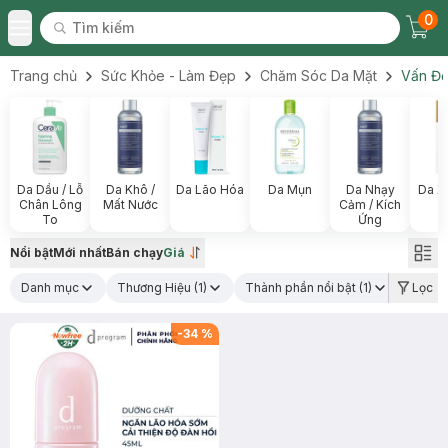
0
Tìm kiếm
Chec
Tìm kiếm
Toggle Menu
Trang chủ
Sức Khỏe - Làm Đẹp
Chăm Sóc Da Mặt
Vấn Đề
Da Dầu / Lỗ
Da Khô /
Da Lão Hóa
Da Mụn
Da Nhạy
Da X
Chân Lông
Mất Nước
Cảm / Kích
To
Ứng
Nổi bật
Mới nhất
Bán chạy
Giá
Danh mục
Thương Hiệu
(1)
Thành phần nổi bật
(1)
Lọc
-
34
%