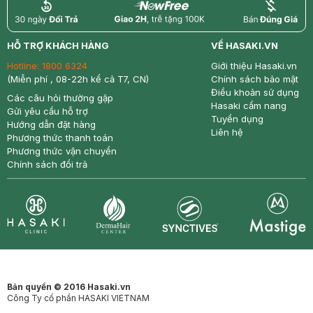
return
nowfree
price
HỖ TRỢ KHÁCH HÀNG
VỀ HASAKI.VN
Hotline:
1800 6324
Giới thiệu Hasaki.vn
(Miễn phí , 08-22h kể cả T7, CN)
Chính sách bảo mật
Điều khoản sử dụng
Các câu hỏi thường gặp
Hasaki cẩm nang
Gửi yêu cầu hỗ trợ
Tuyển dụng
Hướng dẫn đặt hàng
Liên hệ
Phương thức thanh toán
Phương thức vận chuyển
Chính sách đổi trả
Synctives
Clinic
Dermahair
Mastige
Bản quyền © 2016 Hasaki.vn
Công Ty cổ phần HASAKI VIETNAM