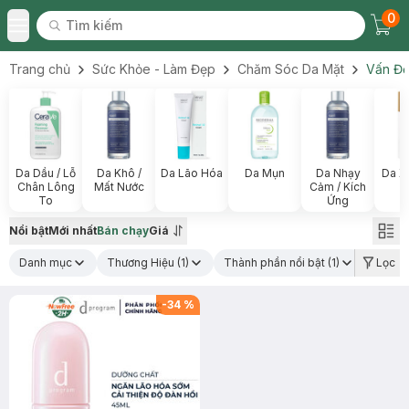
0
Tìm kiếm
Chec
Tìm kiếm
Toggle Menu
Trang chủ
Sức Khỏe - Làm Đẹp
Chăm Sóc Da Mặt
Vấn Đề
Da Dầu / Lỗ
Da Khô /
Da Lão Hóa
Da Mụn
Da Nhạy
Da X
Chân Lông
Mất Nước
Cảm / Kích
To
Ứng
Nổi bật
Mới nhất
Bán chạy
Giá
Danh mục
Thương Hiệu
(1)
Thành phần nổi bật
(1)
Lọc
-
34
%