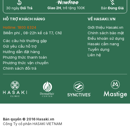
return
nowfree
price
HỖ TRỢ KHÁCH HÀNG
VỀ HASAKI.VN
Hotline:
1800 6324
Giới thiệu Hasaki.vn
(Miễn phí , 08-22h kể cả T7, CN)
Chính sách bảo mật
Điều khoản sử dụng
Các câu hỏi thường gặp
Hasaki cẩm nang
Gửi yêu cầu hỗ trợ
Tuyển dụng
Hướng dẫn đặt hàng
Liên hệ
Phương thức thanh toán
Phương thức vận chuyển
Chính sách đổi trả
Synctives
Clinic
Dermahair
Mastige
Bản quyền © 2016 Hasaki.vn
Công Ty cổ phần HASAKI VIETNAM