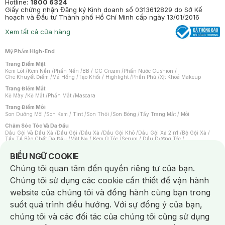
Hotline:
1800 6324
Giấy chứng nhận Đăng ký Kinh doanh số 0313612829 do Sở Kế
hoạch và Đầu tư Thành phố Hồ Chí Minh cấp ngày 13/01/2016
Xem tất cả cửa hàng
Mỹ Phẩm High-End
Trang Điểm Mặt
Kem Lót
/
Kem Nền
/
Phấn Nền
/
BB / CC Cream
/
Phấn Nước Cushion
/
Che Khuyết Điểm
/
Má Hồng
/
Tạo Khối / Highlight
/
Phấn Phủ
/
Xịt Khoá Makeup
Trang Điểm Mắt
Kẻ Mày
/
Kẻ Mắt
/
Phấn Mắt
/
Mascara
Trang Điểm Môi
Son Dưỡng Môi
/
Son Kem / Tint
/
Son Thỏi
/
Son Bóng
/
Tẩy Trang Mắt / Môi
Chăm Sóc Tóc Và Da Đầu
Dầu Gội Và Dầu Xả
/
Dầu Gội
/
Dầu Xả
/
Dầu Gội Khô
/
Dầu Gội Xả 2in1
/
Bộ Gội Xả
/
Tẩy Tế Bào Chết Da Đầu
/
Mặt Nạ / Kem Ủ Tóc
/
Serum / Dầu Dưỡng Tóc
/
Xịt Dưỡng Tóc
/
Thuốc Nhuộm Tóc
/
Sản Phẩm Tạo Kiểu Tóc
/
Dụng Cụ Chăm Sóc Tóc
/
Máy Sấy Tóc
/
Lược
/
Bộ Chăm Sóc Tóc
/
Phụ Kiện Tóc
Notice about cookies usage
BIỂU NGỮ COOKIE
Chăm Sóc Cơ Thể
Chúng tôi quan tâm đến quyền riêng tư của bạn.
Kem Tẩy Lông
/
Dụng Cụ Tẩy Lông
Chúng tôi sử dụng các cookie cần thiết để vận hành
Nước Hoa
Nước Hoa Nữ
/
Nước Hoa Nam
/
Nước Hoa Cao Cấp
/
Xịt Thơm Toàn Thân
/
website của chúng tôi và đồng hành cùng bạn trong
Nước Hoa Vùng Kín
suốt quá trình điều hướng. Với sự đồng ý của bạn,
Chăm Sóc Cá Nhân
Chống Muỗi
/
Khẩu Trang
/
Máy Massage
/
Mặt Nạ Xông Hơi
/
Nước Rửa Tay
/
chúng tôi và các đối tác của chúng tôi cũng sử dụng
Sản Phẩm Chăm Sóc Khác
/
Bàn Chải Đánh Răng
/
Bàn Chải Điện
/
Hỗ Trợ Trắng Răng
/
Kem Đánh Răng
/
Máy Tăm Nước
/
Nước Súc Miệng
/