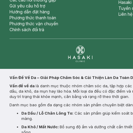
Hasaki
Gửi yêu cầu hỗ trợ
Tuyển 
Hướng dẫn đặt hàng
Liên hệ
Phương thức thanh toán
Phương thức vận chuyển
Chính sách đổi trả
Clinic
Vấn Đề Về Da – Giải Pháp Chăm Sóc & Cải Thiện Làn Da Toàn 
Vấn đề về da
là danh mục thuộc nhóm chăm sóc da, tập hợp các s
dầu, da khô, da mụn hay lão hóa. Mỗi loại da đều có đặc điểm và 
duy trì trạng thái khỏe mạnh, cân bằng và rạng rỡ theo thời gian.
Danh mục bao gồm đa dạng các nhóm sản phẩm chuyên biệt dành
Da Dầu / Lỗ Chân Lông To:
Các sản phẩm giúp kiểm soát bã 
màng.
Da Khô / Mất Nước:
Bổ sung độ ẩm và dưỡng chất cần thiết 
sống.