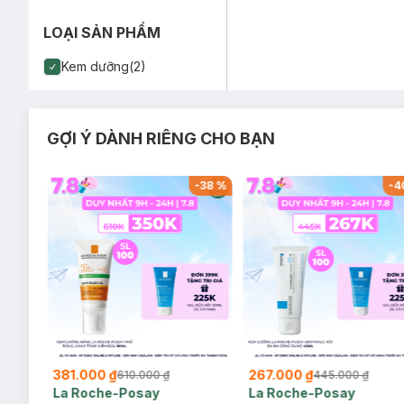
LOẠI SẢN PHẨM
Kem dưỡng(2)
GỢI Ý DÀNH RIÊNG CHO BẠN
-
26
%
-
38
%
-
4
381.000 ₫
267.000 ₫
610.000 ₫
445.000 ₫
La Roche-Posay
La Roche-Posay