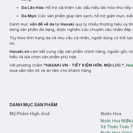
Da Lão Hóa:
Hỗ trợ cải thiện các dấu hiệu lão hóa như nếp 
Da Mụn:
Các sản phẩm giúp làm sạch, hỗ trợ giảm mụn, kiểm
Danh mục
vấn đề về da
tại
Hasaki
quy tụ nhiều thương hiệu uy tí
dòng sản phẩm đa dạng, được nghiên cứu chuyên sâu nhằm đáp ứ
Tùy theo tình trạng da và nhu cầu cá nhân, người dùng có thể lự
ưu.
Hasaki.vn
cam kết cung cấp sản phẩm chính hãng, nguồn gốc rõ r
hiểu và lựa chọn sản phẩm phù hợp.
Với phương châm
"HASAKI.VN - TIẾT KIỆM HƠN. MỌI LÚC."
,
Has
mua sắm tiện lợi và an tâm cho khách hàng.
DANH MỤC SẢN PHẨM
Mỹ Phẩm High-End
Nước Hoa
Nước Hoa Nữ
Nư
Xịt Thơm Toàn 
Nước Hoa Vùng 