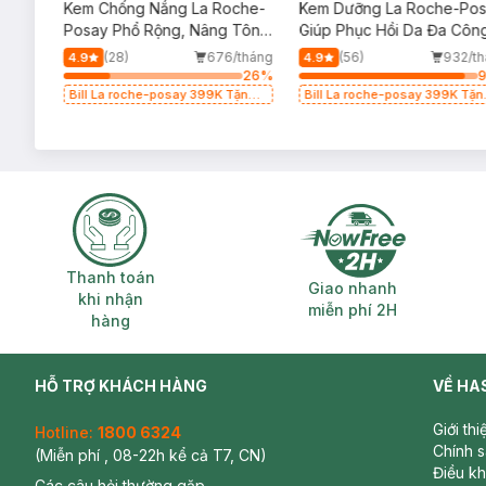
ịu
Kem Chống Nắng La Roche-
Kem Dưỡng La Roche-Po
Posay Phổ Rộng, Nâng Tông
Giúp Phục Hồi Da Đa Côn
Kiềm Dầu 50ml
Dụng 40ml
/tháng
(28)
676/tháng
(56)
932/t
4.9
4.9
23
%
26
%
g
Bill La roche-posay 399K Tặng
Bill La roche-posay 399K Tặn
(SL
Gel rửa mặt da dầu nhạy cảm
Gel rửa mặt da dầu nhạy cảm
50ml (SL có hạn)
50ml (SL có hạn)
Thanh toán khi nhận hàng
Giao nhanh miễ
Thanh toán
Giao nhanh
khi nhận
miễn phí 2H
hàng
HỖ TRỢ KHÁCH HÀNG
VỀ HA
Giới th
Hotline:
1800 6324
Chính 
(Miễn phí , 08-22h kể cả T7, CN)
Điều k
Các câu hỏi thường gặp