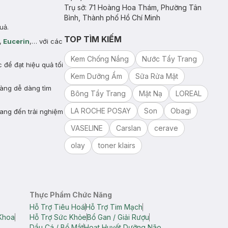
Trụ sở: 71 Hoàng Hoa Thám, Phường Tân
Bình, Thành phố Hồ Chí Minh
uả.
TOP TÌM KIẾM
,
Eucerin
,… với các
Kem Chống Nắng
Nước Tẩy Trang
để đạt hiệu quả tối
Kem Dưỡng Ẩm
Sữa Rửa Mặt
hàng dễ dàng tìm
Bông Tẩy Trang
Mặt Nạ
LOREAL
LA ROCHE POSAY
Son
Obagi
ang đến trải nghiệm
VASELINE
Carslan
cerave
olay
toner klairs
Thực Phẩm Chức Năng
Hỗ Trợ Tiêu Hoá
Hỗ Trợ Tim Mạch
Khoa
Hỗ Trợ Sức Khỏe
Bổ Gan / Giải Rượu
Dầu Cá / Bổ Mắt
Hoạt Huyết Dưỡng Não