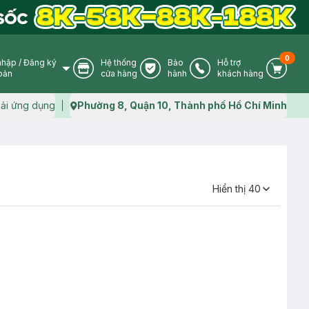
0
nhập
/
Đăng ký
Hệ thống
Bảo
Hỗ trợ
User Icon
Store Icon
Warranty Icon
Phone Icon
Cart I
oản
cửa hàng
hành
khách hàng
ải ứng dụng
Phường 8, Quận 10, Thành phố Hồ Chí Minh
Map icon
Hiển thị
40