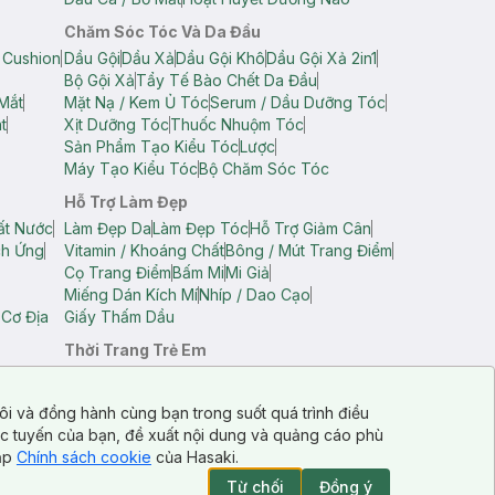
Chăm Sóc Tóc Và Da Đầu
 Cushion
Dầu Gội
Dầu Xả
Dầu Gội Khô
Dầu Gội Xả 2in1
Bộ Gội Xả
Tẩy Tế Bào Chết Da Đầu
Mắt
Mặt Nạ / Kem Ủ Tóc
Serum / Dầu Dưỡng Tóc
t
Xịt Dưỡng Tóc
Thuốc Nhuộm Tóc
Sản Phẩm Tạo Kiểu Tóc
Lược
Máy Tạo Kiểu Tóc
Bộ Chăm Sóc Tóc
Hỗ Trợ Làm Đẹp
ất Nước
Làm Đẹp Da
Làm Đẹp Tóc
Hỗ Trợ Giảm Cân
ch Ứng
Vitamin / Khoáng Chất
Bông / Mút Trang Điểm
Cọ Trang Điểm
Bấm Mi
Mi Giả
Miếng Dán Kích Mí
Nhíp / Dao Cạo
 Cơ Địa
Giấy Thấm Dầu
Thời Trang Trẻ Em
op Nam
Áo Dây Trẻ Em
Áo Thun Trẻ Em
Áo Sát Nách Trẻ Em
Quần Short Trẻ Em
ôi và đồng hành cùng bạn trong suốt quá trình điều
ực tuyến của bạn, đề xuất nội dung và quảng cáo phù
cập
Chính sách cookie
của Hasaki.
Từ chối
Đồng ý