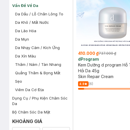
Vấn Đề Về Da
Da Dầu / Lỗ Chân Lông To
Da Khô / Mất Nước
Da Lão Hóa
Da Mụn
Da Nhạy Cảm / Kích Ứng
410.000 ₫
737.000 ₫
Da Xỉn Màu
dProgram
Thâm / Nám / Tàn Nhang
Kem Dưỡng d program Hỗ 
Hồi Da 45g
Quầng Thâm & Bọng Mắt
Skin Repair Cream
Sẹo
(6)
4.8
Viêm Da Cơ Địa
Dụng Cụ / Phụ Kiện Chăm Sóc
Da
Bộ Chăm Sóc Da Mặt
KHOẢNG GIÁ