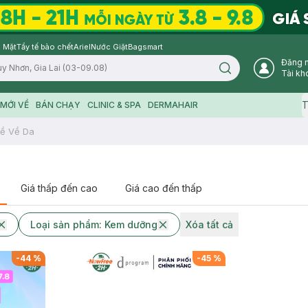
 Mặt
Tẩy tế bào chết
Ariel
Nước Giặt
Bagsmart
Đăng 
Search icon
Tài kh
T
MỚI VỀ
BÁN CHẠY
CLINIC & SPA
DERMAHAIR
ề Về Da
Giá thấp đến cao
Giá cao đến thấp
Loại sản phẩm: Kem dưỡng
Xóa tất cả
-
44
%
-
45
%