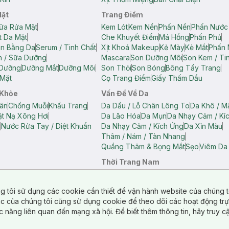
Mặt
Trang Điểm
ữa Rửa Mặt
Kem Lót
Kem Nền
Phấn Nền
Phấn Nước
t Da Mặt
Che Khuyết Điểm
Má Hồng
Phấn Phủ
ân Bằng Da
Serum / Tinh Chất
Xịt Khoá Makeup
Kẻ Mày
Kẻ Mắt
Phấn 
n / Sữa Dưỡng
Mascara
Son Dưỡng Môi
Son Kem / Tin
 Dưỡng
Dưỡng Mắt
Dưỡng Môi
Son Thỏi
Son Bóng
Bông Tẩy Trang
Mặt
Cọ Trang Điểm
Giấy Thấm Dầu
 Khỏe
Vấn Đề Về Da
ân
Chống Muỗi
Khẩu Trang
Da Dầu / Lỗ Chân Lông To
Da Khô / M
t Nạ Xông Hơi
Da Lão Hóa
Da Mụn
Da Nhạy Cảm / Kí
g
Nước Rửa Tay / Diệt Khuẩn
Da Nhạy Cảm / Kích Ứng
Da Xỉn Màu
Thâm / Nám / Tàn Nhang
Quầng Thâm & Bọng Mắt
Sẹo
Viêm Da
Thời Trang Nam
ữ
Áo Hai Dây Nữ
Áo Polo Nữ
Áo Polo Nam
Áo Thun Nam
Áo Tank T
Tank Top Nữ
Quần Dài Nữ
Quần Lót Nam
Quần Short Nam
g tôi sử dụng các cookie cần thiết để vận hành website của chúng t
n Short Nữ
tác của chúng tôi cũng sử dụng cookie để theo dõi các hoạt động tr
c năng liên quan đến mạng xã hội. Để biết thêm thông tin, hãy truy 
o Chéo
Túi Du Lịch