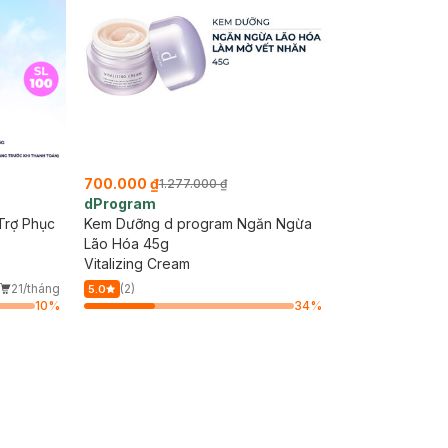
700.000 ₫
1.277.000 ₫
dProgram
Trợ Phục
Kem Dưỡng d program Ngăn Ngừa
Lão Hóa 45g
Vitalizing Cream
21/tháng
(2)
5.0
10
%
34
%