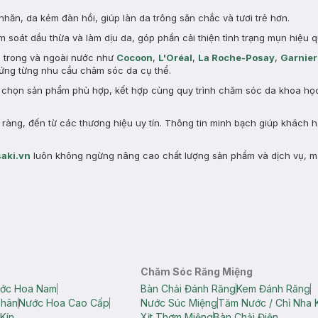
nhăn, da kém đàn hồi, giúp làn da trông săn chắc và tươi trẻ hơn.
 soát dầu thừa và làm dịu da, góp phần cải thiện tình trạng mụn hiệu q
n trong và ngoài nước như
Cocoon
,
L'Oréal
,
La Roche-Posay
,
Garnier
ng từng nhu cầu chăm sóc da cụ thể.
a chọn sản phẩm phù hợp, kết hợp cùng quy trình chăm sóc da khoa học 
àng, đến từ các thương hiệu uy tín. Thông tin minh bạch giúp khách 
aki.vn
luôn không ngừng nâng cao chất lượng sản phẩm và dịch vụ, m
Chăm Sóc Răng Miệng
ớc Hoa Nam
Bàn Chải Đánh Răng
Kem Đánh Răng
Thân
Nước Hoa Cao Cấp
Nước Súc Miệng
Tăm Nước / Chỉ Nha 
Kín
Xịt Thơm Miệng
Bàn Chải Điện