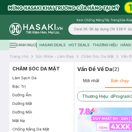
Kem Chống Nắng
Tẩy Trang
Sữa Rửa
Logo
DANH MỤC
HASAKI DEALS
HOT DEALS
THƯƠNG HIỆU
HÀNG 
Hamburger icon
Trang chủ
Sức Khỏe - Làm Đẹp
Chăm Sóc Da Mặt
Vấn Đ
CHĂM SÓC DA MẶT
Vấn Đề Về Da
(
2
)
Làm Sạch Da
Mới nhất
Bán chạy
Đặc Trị
Dưỡng Ẩm
Thương Hiệu: dProgram
Dưỡng Mắt
Dưỡng Môi
Mặt Nạ
Chống Nắng Da Mặt