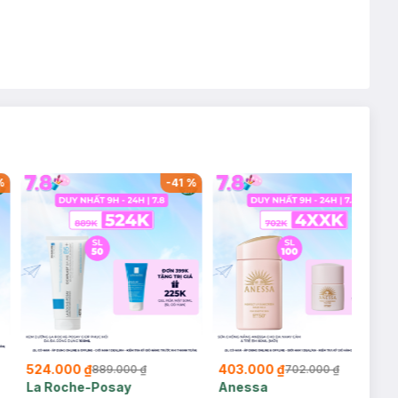
%
-
41
%
-
43
%
524.000 ₫
403.000 ₫
889.000 ₫
702.000 ₫
La Roche-Posay
Anessa