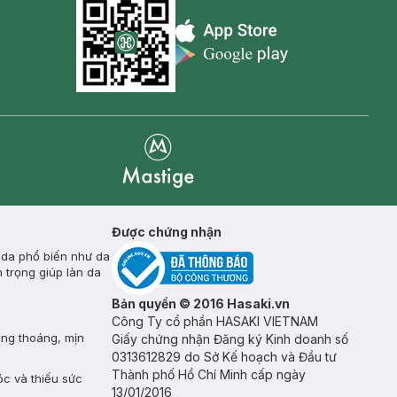
Appstore icon
Goolge Play icon
Mastige
Được chứng nhận
 da phổ biến như da
 trọng giúp làn da
Bản quyền © 2016 Hasaki.vn
Công Ty cổ phần HASAKI VIETNAM
ông thoáng, mịn
Giấy chứng nhận Đăng ký Kinh doanh số
0313612829 do Sở Kế hoạch và Đầu tư
Thành phố Hồ Chí Minh cấp ngày
óc và thiếu sức
13/01/2016