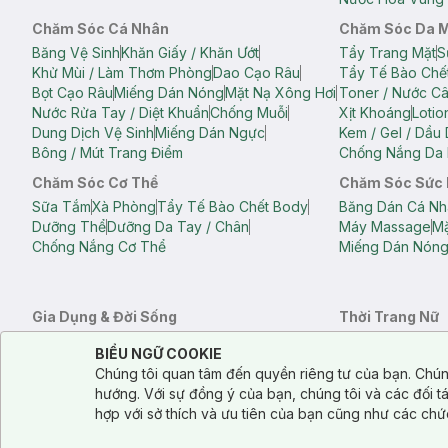
Chăm Sóc Cá Nhân
Chăm Sóc Da 
Băng Vệ Sinh
Khăn Giấy / Khăn Ướt
Tẩy Trang Mặt
S
Khử Mùi / Làm Thơm Phòng
Dao Cạo Râu
Tẩy Tế Bào Chế
Bọt Cạo Râu
Miếng Dán Nóng
Mặt Nạ Xông Hơi
Toner / Nước C
Nước Rửa Tay / Diệt Khuẩn
Chống Muỗi
Xịt Khoáng
Lotio
Dung Dịch Vệ Sinh
Miếng Dán Ngực
Kem / Gel / Dầu
Bông / Mút Trang Điểm
Chống Nắng Da 
Chăm Sóc Cơ Thể
Chăm Sóc Sức
Sữa Tắm
Xà Phòng
Tẩy Tế Bào Chết Body
Băng Dán Cá Nh
Dưỡng Thể
Dưỡng Da Tay / Chân
Máy Massage
Mặ
Chống Nắng Cơ Thể
Miếng Dán Nón
Gia Dụng & Đời Sống
Thời Trang Nữ
Khăn Tắm
Bông Tắm / Phụ Kiện Tắm
Áo Crop Top N
Notice about cookies usage
Cookie Consent
BIỂU NGỮ COOKIE
Phụ Kiện Điện Thoại
Quạt Cầm Tay / Quạt Mini
Áo Thun Nữ
Áo 
Chúng tôi quan tâm đến quyền riêng tư của bạn. Chún
Khử Mùi / Làm Thơm Phòng
Nước Giặt
Nước Xả
Quần Lót Nữ
Quầ
hướng. Với sự đồng ý của bạn, chúng tôi và các đối 
Balo
Túi Xách
hợp với sở thích và ưu tiên của bạn cũng như các chứ
Balo Laptop
Balo Du Lịch
Túi Tote
Túi Đe