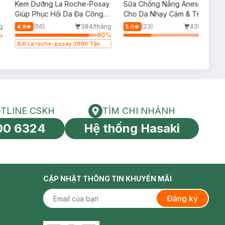
Kem Dưỡng La Roche-Posay
Sữa Chống Nắng Anessa
p
Giúp Phục Hồi Da Đa Công
Cho Da Nhạy Cảm & Trẻ Em
Dụng 100ml
60ml (Mới)
g
(56)
384/tháng
(23)
439/tháng
4.9
5.0
%
90
%
34
%
Bill La roche-posay 399K Tặng
Gel rửa mặt da dầu nhạy cảm
50ml (SL có hạn)
TLINE CSKH
TÌM CHI NHÁNH
HOTLINE CSKH
Tìm chi nhánh
00 6324
Hệ thống Hasaki
tín toàn cầu
CẬP NHẬT THÔNG TIN KHUYẾN MÃI
Đăng ký