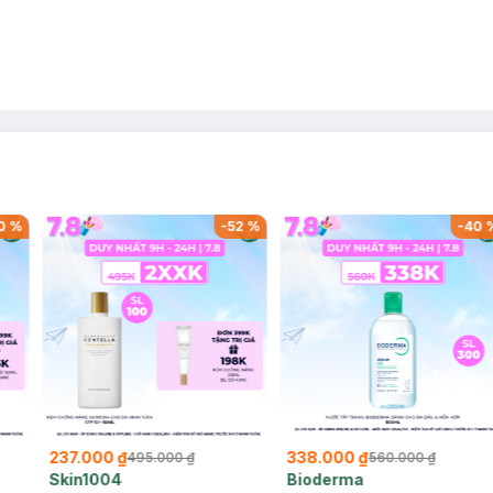
0
%
-
52
%
-
40
237.000 ₫
338.000 ₫
495.000 ₫
560.000 ₫
Skin1004
Bioderma