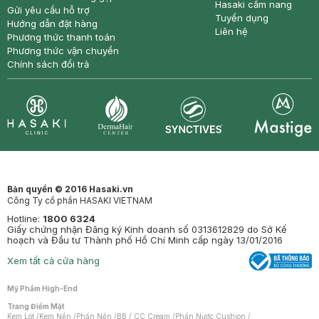
Hasaki cẩm nang
Gửi yêu cầu hỗ trợ
Tuyển dụng
Hướng dẫn đặt hàng
Liên hệ
Phương thức thanh toán
Phương thức vận chuyển
Chính sách đổi trả
Synctives
Clinic
Dermahair
Mastige
Bản quyền © 2016 Hasaki.vn
Công Ty cổ phần HASAKI VIETNAM
Hotline:
1800 6324
Giấy chứng nhận Đăng ký Kinh doanh số 0313612829 do Sở Kế
hoạch và Đầu tư Thành phố Hồ Chí Minh cấp ngày 13/01/2016
Xem tất cả cửa hàng
Mỹ Phẩm High-End
Trang Điểm Mặt
Kem Lót
/
Kem Nền
/
Phấn Nền
/
BB / CC Cream
/
Phấn Nước Cushion
/