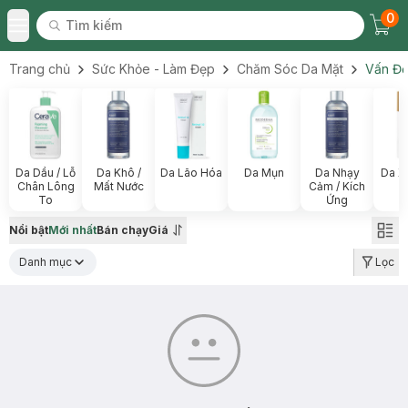
0
Tìm kiếm
Chec
Tìm kiếm
Toggle Menu
Trang chủ
Sức Khỏe - Làm Đẹp
Chăm Sóc Da Mặt
Vấn Đề
Da Dầu / Lỗ
Da Khô /
Da Lão Hóa
Da Mụn
Da Nhạy
Da X
Chân Lông
Mất Nước
Cảm / Kích
To
Ứng
Nổi bật
Mới nhất
Bán chạy
Giá
Danh mục
Lọc