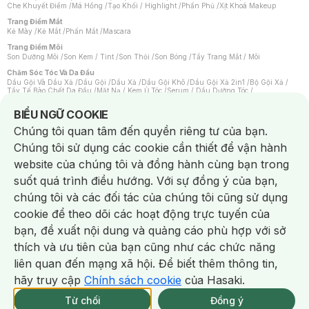
Che Khuyết Điểm
/
Má Hồng
/
Tạo Khối / Highlight
/
Phấn Phủ
/
Xịt Khoá Makeup
Trang Điểm Mắt
Kẻ Mày
/
Kẻ Mắt
/
Phấn Mắt
/
Mascara
Trang Điểm Môi
Son Dưỡng Môi
/
Son Kem / Tint
/
Son Thỏi
/
Son Bóng
/
Tẩy Trang Mắt / Môi
Chăm Sóc Tóc Và Da Đầu
Dầu Gội Và Dầu Xả
/
Dầu Gội
/
Dầu Xả
/
Dầu Gội Khô
/
Dầu Gội Xả 2in1
/
Bộ Gội Xả
/
Tẩy Tế Bào Chết Da Đầu
/
Mặt Nạ / Kem Ủ Tóc
/
Serum / Dầu Dưỡng Tóc
/
Xịt Dưỡng Tóc
/
Thuốc Nhuộm Tóc
/
Sản Phẩm Tạo Kiểu Tóc
/
Dụng Cụ Chăm Sóc Tóc
/
Máy Sấy Tóc
/
Lược
/
Bộ Chăm Sóc Tóc
/
Phụ Kiện Tóc
Notice about cookies usage
BIỂU NGỮ COOKIE
Chăm Sóc Cơ Thể
Chúng tôi quan tâm đến quyền riêng tư của bạn.
Kem Tẩy Lông
/
Dụng Cụ Tẩy Lông
Chúng tôi sử dụng các cookie cần thiết để vận hành
Nước Hoa
Nước Hoa Nữ
/
Nước Hoa Nam
/
Nước Hoa Cao Cấp
/
Xịt Thơm Toàn Thân
/
website của chúng tôi và đồng hành cùng bạn trong
Nước Hoa Vùng Kín
suốt quá trình điều hướng. Với sự đồng ý của bạn,
Chăm Sóc Cá Nhân
Chống Muỗi
/
Khẩu Trang
/
Máy Massage
/
Mặt Nạ Xông Hơi
/
Nước Rửa Tay
/
chúng tôi và các đối tác của chúng tôi cũng sử dụng
Sản Phẩm Chăm Sóc Khác
/
Bàn Chải Đánh Răng
/
Bàn Chải Điện
/
Hỗ Trợ Trắng Răng
/
Kem Đánh Răng
/
Máy Tăm Nước
/
Nước Súc Miệng
/
cookie để theo dõi các hoạt động trực tuyến của
Tăm / Chỉ Nha Khoa
/
Xịt Thơm Miệng
/
Dung Dịch Vệ Sinh
/
Dưỡng Vùng Kín
/
Khăn Ướt Vệ Sinh Vùng Kín
/
Băng Vệ Sinh
/
Tampon
/
Bọt Cạo Râu
/
Dao Cạo Râu
/
bạn, đề xuất nội dung và quảng cáo phù hợp với sở
Máy Cạo Râu
Chat i
thích và ưu tiên của bạn cũng như các chức năng
Vấn Đề Về Da
Da Dầu / Lỗ Chân Lông To
/
Da Khô / Mất Nước
/
Da Lão Hóa
/
Da Mụn
/
liên quan đến mạng xã hội. Để biết thêm thông tin,
Da Nhạy Cảm / Kích Ứng
/
Da Xỉn Màu
/
Thâm / Nám / Tàn Nhang
/
Quầng Thâm & Bọng Mắt
/
Sẹo
/
Viêm Da Cơ Địa
hãy truy cập
Chính sách cookie
của Hasaki.
Giao Nhanh Miễn Phí 2H.
Dụng Cụ / Phụ Kiện Chăm Sóc Da
tại 337 Chi Nhánh (Trễ tặng 100K)
Từ chối
Đồng ý
Bông Tẩy Trang
/
Khăn Lau Mặt Khô
/
Dụng Cụ / Máy Rửa Mặt
/
Máy Chăm Sóc Da
/