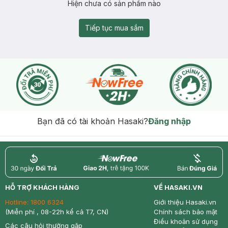
Hiện chưa có sản phẩm nào
Tiếp tục mua sắm
Bạn đã có tài khoản Hasaki?
Đăng nhập
return
nowfree
price
HỖ TRỢ KHÁCH HÀNG
VỀ HASAKI.VN
Hotline:
1800 6324
Giới thiệu Hasaki.vn
(Miễn phí , 08-22h kể cả T7, CN)
Chính sách bảo mật
Điều khoản sử dụng
Các câu hỏi thường gặp