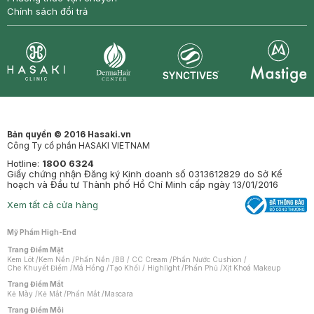
Chính sách đổi trả
Synctives
Clinic
Dermahair
Mastige
Bản quyền © 2016 Hasaki.vn
Công Ty cổ phần HASAKI VIETNAM
Hotline:
1800 6324
Giấy chứng nhận Đăng ký Kinh doanh số 0313612829 do Sở Kế
hoạch và Đầu tư Thành phố Hồ Chí Minh cấp ngày 13/01/2016
Xem tất cả cửa hàng
Mỹ Phẩm High-End
Trang Điểm Mặt
Kem Lót
/
Kem Nền
/
Phấn Nền
/
BB / CC Cream
/
Phấn Nước Cushion
/
Che Khuyết Điểm
/
Má Hồng
/
Tạo Khối / Highlight
/
Phấn Phủ
/
Xịt Khoá Makeup
Trang Điểm Mắt
Kẻ Mày
/
Kẻ Mắt
/
Phấn Mắt
/
Mascara
Trang Điểm Môi