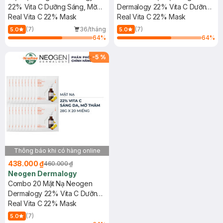
22% Vita C Dưỡng Sáng, Mờ
Dermalogy 22% Vita C Dưỡng
Thâm 28g
Real Vita C 22% Mask
Sáng, Mờ Thâm 28g
Real Vita C 22% Mask
(7)
36/tháng
(7)
5.0
5.0
64
%
64
%
-
5
%
Thông báo khi có hàng online
438.000 ₫
460.000 ₫
Neogen Dermalogy
Combo 20 Mặt Nạ Neogen
Dermalogy 22% Vita C Dưỡng
Sáng, Mờ Thâm 28g
Real Vita C 22% Mask
(7)
5.0