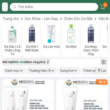
0
Tìm kiếm
Chec
Tìm kiếm
Toggle Menu
Trang chủ
Sức Khỏe - Làm Đẹp
Chăm Sóc Da Mặt
Vấn Đề
Da Dầu / Lỗ
Da Khô /
Da Lão Hóa
Da Mụn
Da Nhạy
Da X
Chân Lông
Mất Nước
Cảm / Kích
To
Ứng
Nổi bật
Mới nhất
Bán chạy
Giá
Danh mục
Thương Hiệu
(1)
Dung tích
Thành phần nổi bậ
Lọc
-
55
%