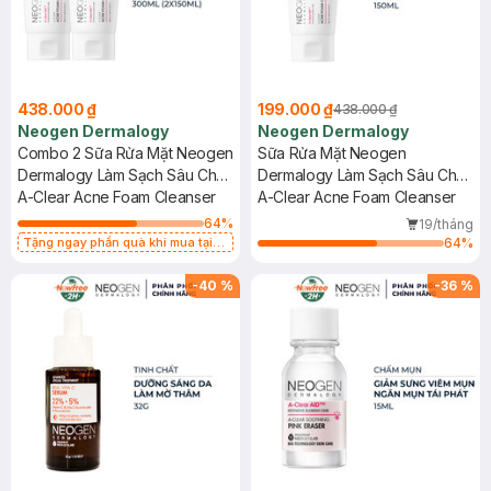
438.000 ₫
199.000 ₫
438.000 ₫
Neogen Dermalogy
Neogen Dermalogy
Combo 2 Sữa Rửa Mặt Neogen
Sữa Rửa Mặt Neogen
Dermalogy Làm Sạch Sâu Cho
Dermalogy Làm Sạch Sâu Cho
Da Dầu Mụn 150ml
A-Clear Acne Foam Cleanser
Da Dầu Mụn 150ml
A-Clear Acne Foam Cleanser
64
%
19/tháng
Tặng ngay phần quà khi mua tại
64
%
cửa hàng còn quà
-
40
%
-
36
%