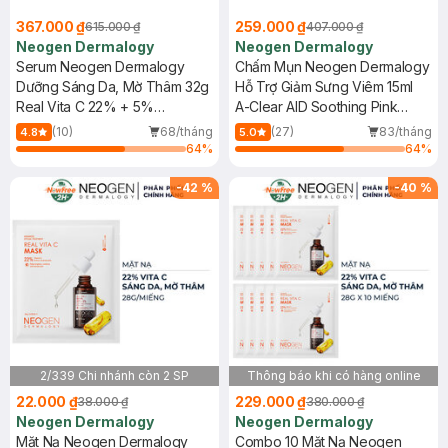
367.000 ₫
259.000 ₫
615.000 ₫
407.000 ₫
Neogen Dermalogy
Neogen Dermalogy
Serum Neogen Dermalogy
Chấm Mụn Neogen Dermalogy
Dưỡng Sáng Da, Mờ Thâm 32g
Hỗ Trợ Giảm Sưng Viêm 15ml
Real Vita C 22% + 5%
A-Clear AID Soothing Pink
Niacinamide Serum
Eraser
(10)
68/tháng
(27)
83/tháng
4.8
5.0
64
%
64
%
-
42
%
-
40
%
2/339 Chi nhánh còn 2 SP
Thông báo khi có hàng online
22.000 ₫
229.000 ₫
38.000 ₫
380.000 ₫
Neogen Dermalogy
Neogen Dermalogy
Mặt Nạ Neogen Dermalogy
Combo 10 Mặt Nạ Neogen