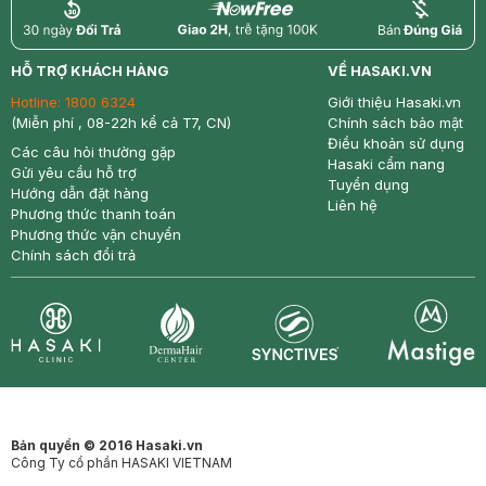
return
nowfree
price
HỖ TRỢ KHÁCH HÀNG
VỀ HASAKI.VN
Hotline:
1800 6324
Giới thiệu Hasaki.vn
(Miễn phí , 08-22h kể cả T7, CN)
Chính sách bảo mật
Điều khoản sử dụng
Các câu hỏi thường gặp
Hasaki cẩm nang
Gửi yêu cầu hỗ trợ
Tuyển dụng
Hướng dẫn đặt hàng
Liên hệ
Phương thức thanh toán
Phương thức vận chuyển
Chính sách đổi trả
Synctives
Clinic
Dermahair
Mastige
Bản quyền © 2016 Hasaki.vn
Công Ty cổ phần HASAKI VIETNAM