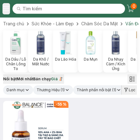
0
Tìm kiếm
Chec
Tìm kiếm
Toggle Menu
Trang chủ
Sức Khỏe - Làm Đẹp
Chăm Sóc Da Mặt
Vấn Đề
Da Dầu / Lỗ
Da Khô /
Da Lão Hóa
Da Mụn
Da Nhạy
Da X
Chân Lông
Mất Nước
Cảm / Kích
To
Ứng
Nổi bật
Mới nhất
Bán chạy
Giá
Danh mục
Thương Hiệu
(1)
Thành phần nổi bật
(1)
Lọc
-
55
%