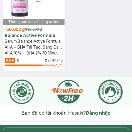
Thông báo khi có hàng online
150.000 ₫
330.000 ₫
Balance Active Formula
Serum Balance Active Formula
AHA + BHA Tái Tạo, Sáng Da
30ml
AHA 10% + BHA 2% 10 Minute
Treatment Serum - Resurface
(1)
27/tháng
5.0
& Brighten
75
%
Bạn đã có tài khoản Hasaki?
Đăng nhập