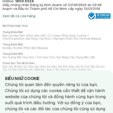
Hotline:
1800 6324
Giấy chứng nhận Đăng ký Kinh doanh số 0313612829 do Sở Kế
hoạch và Đầu tư Thành phố Hồ Chí Minh cấp ngày 13/01/2016
Xem tất cả cửa hàng
Mỹ Phẩm High-End
Trang Điểm Mặt
Kem Lót
/
Kem Nền
/
Phấn Nền
/
BB / CC Cream
/
Phấn Nước Cushion
/
Che Khuyết Điểm
/
Má Hồng
/
Tạo Khối / Highlight
/
Phấn Phủ
/
Xịt Khoá Makeup
Trang Điểm Mắt
Kẻ Mày
/
Kẻ Mắt
/
Phấn Mắt
/
Mascara
Trang Điểm Môi
Son Dưỡng Môi
/
Son Kem / Tint
/
Son Thỏi
/
Son Bóng
/
Tẩy Trang Mắt / Môi
Chăm Sóc Tóc Và Da Đầu
Dầu Gội Và Dầu Xả
/
Dầu Gội
/
Dầu Xả
/
Dầu Gội Khô
/
Dầu Gội Xả 2in1
/
Bộ Gội Xả
/
Tẩy Tế Bào Chết Da Đầu
/
Mặt Nạ / Kem Ủ Tóc
/
Serum / Dầu Dưỡng Tóc
/
Xịt Dưỡng Tóc
/
Thuốc Nhuộm Tóc
/
Sản Phẩm Tạo Kiểu Tóc
/
Dụng Cụ Chăm Sóc Tóc
/
Máy Sấy Tóc
/
Lược
/
Bộ Chăm Sóc Tóc
/
Phụ Kiện Tóc
Notice about cookies usage
BIỂU NGỮ COOKIE
Chăm Sóc Cơ Thể
Chúng tôi quan tâm đến quyền riêng tư của bạn.
Kem Tẩy Lông
/
Dụng Cụ Tẩy Lông
Chúng tôi sử dụng các cookie cần thiết để vận hành
Nước Hoa
Nước Hoa Nữ
/
Nước Hoa Nam
/
Nước Hoa Cao Cấp
/
Xịt Thơm Toàn Thân
/
website của chúng tôi và đồng hành cùng bạn trong
Nước Hoa Vùng Kín
suốt quá trình điều hướng. Với sự đồng ý của bạn,
Chăm Sóc Cá Nhân
Chống Muỗi
/
Khẩu Trang
/
Máy Massage
/
Mặt Nạ Xông Hơi
/
Nước Rửa Tay
/
chúng tôi và các đối tác của chúng tôi cũng sử dụng
Sản Phẩm Chăm Sóc Khác
/
Bàn Chải Đánh Răng
/
Bàn Chải Điện
/
Hỗ Trợ Trắng Răng
/
Kem Đánh Răng
/
Máy Tăm Nước
/
Nước Súc Miệng
/