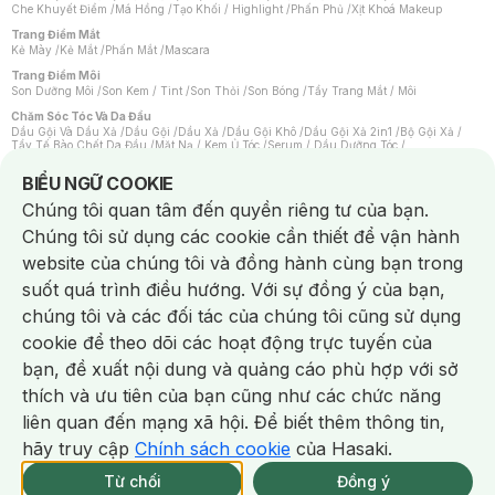
Che Khuyết Điểm
/
Má Hồng
/
Tạo Khối / Highlight
/
Phấn Phủ
/
Xịt Khoá Makeup
Trang Điểm Mắt
Kẻ Mày
/
Kẻ Mắt
/
Phấn Mắt
/
Mascara
Trang Điểm Môi
Son Dưỡng Môi
/
Son Kem / Tint
/
Son Thỏi
/
Son Bóng
/
Tẩy Trang Mắt / Môi
Chăm Sóc Tóc Và Da Đầu
Dầu Gội Và Dầu Xả
/
Dầu Gội
/
Dầu Xả
/
Dầu Gội Khô
/
Dầu Gội Xả 2in1
/
Bộ Gội Xả
/
Tẩy Tế Bào Chết Da Đầu
/
Mặt Nạ / Kem Ủ Tóc
/
Serum / Dầu Dưỡng Tóc
/
Xịt Dưỡng Tóc
/
Thuốc Nhuộm Tóc
/
Sản Phẩm Tạo Kiểu Tóc
/
Dụng Cụ Chăm Sóc Tóc
/
Máy Sấy Tóc
/
Lược
/
Bộ Chăm Sóc Tóc
/
Phụ Kiện Tóc
Notice about cookies usage
BIỂU NGỮ COOKIE
Chăm Sóc Cơ Thể
Chúng tôi quan tâm đến quyền riêng tư của bạn.
Kem Tẩy Lông
/
Dụng Cụ Tẩy Lông
Chúng tôi sử dụng các cookie cần thiết để vận hành
Nước Hoa
Nước Hoa Nữ
/
Nước Hoa Nam
/
Nước Hoa Cao Cấp
/
Xịt Thơm Toàn Thân
/
website của chúng tôi và đồng hành cùng bạn trong
Nước Hoa Vùng Kín
suốt quá trình điều hướng. Với sự đồng ý của bạn,
Chăm Sóc Cá Nhân
Chống Muỗi
/
Khẩu Trang
/
Máy Massage
/
Mặt Nạ Xông Hơi
/
Nước Rửa Tay
/
chúng tôi và các đối tác của chúng tôi cũng sử dụng
Sản Phẩm Chăm Sóc Khác
/
Bàn Chải Đánh Răng
/
Bàn Chải Điện
/
Hỗ Trợ Trắng Răng
/
Kem Đánh Răng
/
Máy Tăm Nước
/
Nước Súc Miệng
/
cookie để theo dõi các hoạt động trực tuyến của
Tăm / Chỉ Nha Khoa
/
Xịt Thơm Miệng
/
Dung Dịch Vệ Sinh
/
Dưỡng Vùng Kín
/
Khăn Ướt Vệ Sinh Vùng Kín
/
Băng Vệ Sinh
/
Tampon
/
Bọt Cạo Râu
/
Dao Cạo Râu
/
bạn, đề xuất nội dung và quảng cáo phù hợp với sở
Máy Cạo Râu
Chat i
thích và ưu tiên của bạn cũng như các chức năng
Vấn Đề Về Da
Da Dầu / Lỗ Chân Lông To
/
Da Khô / Mất Nước
/
Da Lão Hóa
/
Da Mụn
/
liên quan đến mạng xã hội. Để biết thêm thông tin,
Da Nhạy Cảm / Kích Ứng
/
Da Xỉn Màu
/
Thâm / Nám / Tàn Nhang
/
Quầng Thâm & Bọng Mắt
/
Sẹo
/
Viêm Da Cơ Địa
hãy truy cập
Chính sách cookie
của Hasaki.
Giao Nhanh Miễn Phí 2H.
Dụng Cụ / Phụ Kiện Chăm Sóc Da
tại 337 Chi Nhánh (Trễ tặng 100K)
Từ chối
Đồng ý
Bông Tẩy Trang
/
Khăn Lau Mặt Khô
/
Dụng Cụ / Máy Rửa Mặt
/
Máy Chăm Sóc Da
/