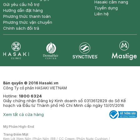
Hasaki cẩm nang
Gửi yêu cầu hỗ trợ
Tuyển dụng
Hướng dẫn đặt hàng
Liên hệ
Phương thức thanh toán
Phương thức vận chuyển
Chính sách đổi trả
Synctives
Clinic
Dermahair
Mastige
Bản quyền © 2016 Hasaki.vn
Công Ty cổ phần HASAKI VIETNAM
Hotline:
1800 6324
Giấy chứng nhận Đăng ký Kinh doanh số 0313612829 do Sở Kế
hoạch và Đầu tư Thành phố Hồ Chí Minh cấp ngày 13/01/2016
Xem tất cả cửa hàng
Mỹ Phẩm High-End
Trang Điểm Mặt
Kem Lót
/
Kem Nền
/
Phấn Nền
/
BB / CC Cream
/
Phấn Nước Cushion
/