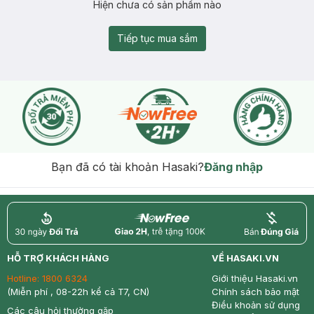
Hiện chưa có sản phẩm nào
Tiếp tục mua sắm
Bạn đã có tài khoản Hasaki?
Đăng nhập
return
nowfree
price
HỖ TRỢ KHÁCH HÀNG
VỀ HASAKI.VN
Hotline:
1800 6324
Giới thiệu Hasaki.vn
(Miễn phí , 08-22h kể cả T7, CN)
Chính sách bảo mật
Điều khoản sử dụng
Các câu hỏi thường gặp