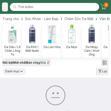
0
Tìm kiếm
Chec
Tìm kiếm
Toggle Menu
Trang chủ
Sức Khỏe - Làm Đẹp
Chăm Sóc Da Mặt
Vấn Đề
Da Dầu / Lỗ
Da Khô /
Da Lão Hóa
Da Mụn
Da Nhạy
Da X
Chân Lông
Mất Nước
Cảm / Kích
To
Ứng
Nổi bật
Mới nhất
Bán chạy
Giá
Danh mục
Lọc